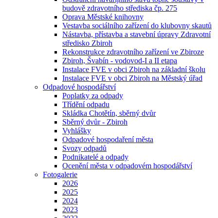
budově zdravotního střediska čp. 275
Oprava Městské knihovny
Vestavba sociálního zařízení do klubovny skautů
Nástavba, přístavba a stavební úpravy Zdravotní
středisko Zbiroh
Rekonstrukce zdravotního zařízení ve Zbiroze
Zbiroh, Švabín - vodovod-I a II etapa
Instalace FVE v obci Zbiroh na základní školu
Instalace FVE v obci Zbiroh na Městský úřad
Odpadové hospodářství
Poplatky za odpady
Třídění odpadu
Skládka Chotětín, sběrný dvůr
Sběrný dvůr - Zbiroh
Vyhlášky
Odpadové hospodaření města
Svozy odpadů
Podnikatelé a odpady
Ocenění města v odpadovém hospodářství
Fotogalerie
2026
2025
2024
2023