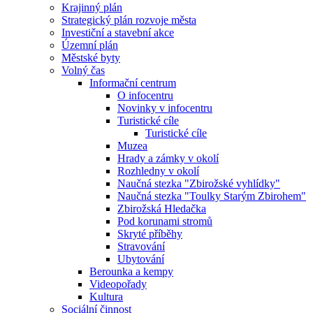
Krajinný plán
Strategický plán rozvoje města
Investiční a stavební akce
Územní plán
Městské byty
Volný čas
Informační centrum
O infocentru
Novinky v infocentru
Turistické cíle
Turistické cíle
Muzea
Hrady a zámky v okolí
Rozhledny v okolí
Naučná stezka "Zbirožské vyhlídky"
Naučná stezka "Toulky Starým Zbirohem"
Zbirožská Hledačka
Pod korunami stromů
Skryté příběhy
Stravování
Ubytování
Berounka a kempy
Videopořady
Kultura
Sociální činnost