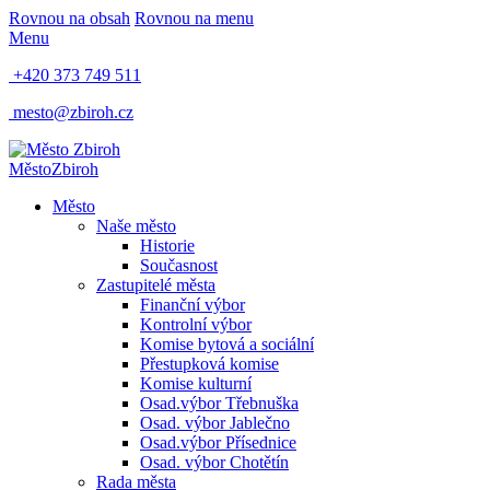
Rovnou na obsah
Rovnou na menu
Menu
+420 373 749 511
mesto@zbiroh.cz
Město
Zbiroh
Město
Naše město
Historie
Současnost
Zastupitelé města
Finanční výbor
Kontrolní výbor
Komise bytová a sociální
Přestupková komise
Komise kulturní
Osad.výbor Třebnuška
Osad. výbor Jablečno
Osad.výbor Přísednice
Osad. výbor Chotětín
Rada města