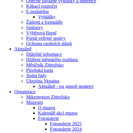
Obecně závazné vyhlášky a směrnice
Klikací rozpočet
E-podatelna
Vyhlášky
Žádosti a formuláře
Smlouvy
Výběrová řízení
Portál veřejné správy
Ochrana osobních údajů
Aktuálně
Důležité informace
Hlášení městského rozhlasu
Měsíčník Zbirožsko
Plzeňská karta
Jízdní řády
Ukrajina Україна
Aktuálně - на даний момент
Organizace
Mikroregion Zbirožsko
Muzeum
O muzeu
Kalendář akcí muzea
Fotogalerie
Fotogalerie 2025
Fotogalerie 2024