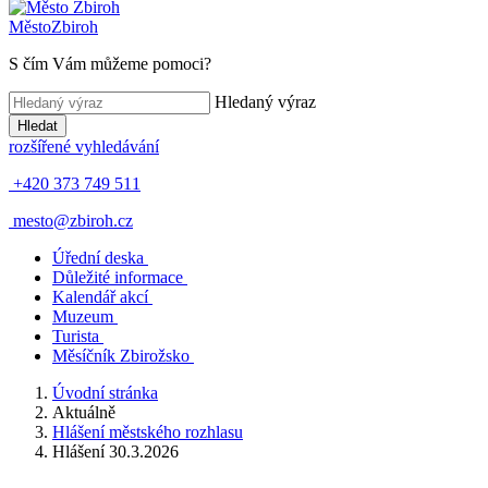
Město
Zbiroh
S čím Vám můžeme pomoci?
Hledaný výraz
Hledat
rozšířené vyhledávání
+420 373 749 511
mesto@zbiroh.cz
Úřední deska
Důležité informace
Kalendář akcí
Muzeum
Turista
Měsíčník Zbirožsko
Úvodní stránka
Aktuálně
Hlášení městského rozhlasu
Hlášení 30.3.2026