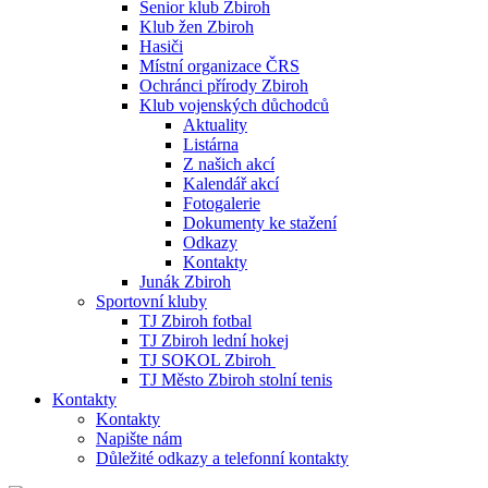
Senior klub Zbiroh
Klub žen Zbiroh
Hasiči
Místní organizace ČRS
Ochránci přírody Zbiroh
Klub vojenských důchodců
Aktuality
Listárna
Z našich akcí
Kalendář akcí
Fotogalerie
Dokumenty ke stažení
Odkazy
Kontakty
Junák Zbiroh
Sportovní kluby
TJ Zbiroh fotbal
TJ Zbiroh lední hokej
TJ SOKOL Zbiroh
TJ Město Zbiroh stolní tenis
Kontakty
Kontakty
Napište nám
Důležité odkazy a telefonní kontakty