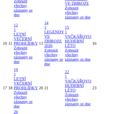
Zobrazit
VE ZBIROZE
všechny
Zobrazit
záznamy ze
všechny
dne
záznamy ze dne
14
12
1
15
1
LEGENDY
1
LETNÍ
VE
VAČKÁŘOVO
VEČERNÍ
ZBIROZE
HUDEBNÍ
10
11
PROHLÍDKY
13
16
2026
LÉTO
Zobrazit
Zobrazit
Zobrazit
všechny
všechny
všechny
záznamy ze
záznamy ze
záznamy ze dne
dne
dne
19
22
1
1
LETNÍ
VAČKÁŘOVO
VEČERNÍ
HUDEBNÍ
17
18
PROHLÍDKY
20
21
23
LÉTO
Zobrazit
Zobrazit
všechny
všechny
záznamy ze
záznamy ze dne
dne
26