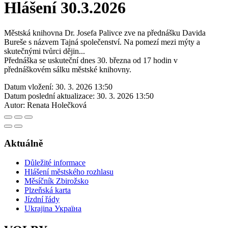
Hlášení 30.3.2026
Městská knihovna Dr. Josefa Palivce zve na přednášku Davida
Bureše s názvem Tajná společenství. Na pomezí mezi mýty a
skutečnými tvůrci dějin...
Přednáška se uskuteční dnes 30. března od 17 hodin v
přednáškovém sálku městské knihovny.
Datum vložení:
30. 3. 2026 13:50
Datum poslední aktualizace:
30. 3. 2026 13:50
Autor:
Renata Holečková
Aktuálně
Důležité informace
Hlášení městského rozhlasu
Měsíčník Zbirožsko
Plzeňská karta
Jízdní řády
Ukrajina Україна