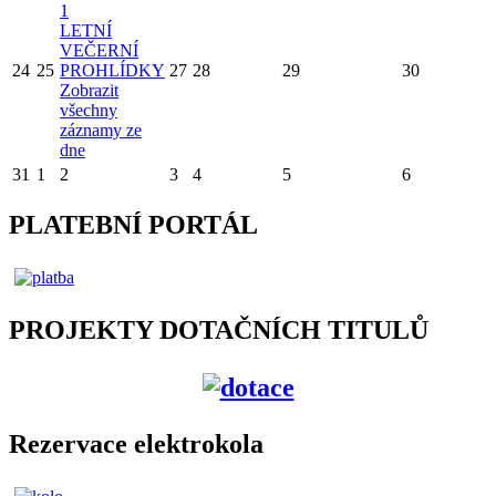
1
LETNÍ
VEČERNÍ
24
25
PROHLÍDKY
27
28
29
30
Zobrazit
všechny
záznamy ze
dne
31
1
2
3
4
5
6
PLATEBNÍ PORTÁL
PROJEKTY DOTAČNÍCH TITULŮ
Rezervace elektrokola