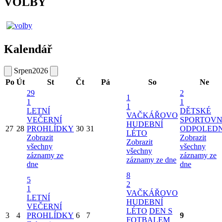
VOLBY
Kalendář
Srpen
2026
Po
Út
St
Čt
Pá
So
Ne
29
2
1
1
1
1
LETNÍ
DĚTSKÉ
VAČKÁŘOVO
VEČERNÍ
SPORTOVN
HUDEBNÍ
27
28
PROHLÍDKY
30
31
ODPOLED
LÉTO
Zobrazit
Zobrazit
Zobrazit
všechny
všechny
všechny
záznamy ze
záznamy ze
záznamy ze dne
dne
dne
8
5
2
1
VAČKÁŘOVO
LETNÍ
HUDEBNÍ
VEČERNÍ
LÉTO
DEN S
3
4
PROHLÍDKY
6
7
9
FOTBALEM