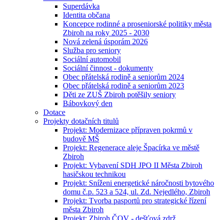
Superdávka
Identita občana
Koncepce rodinné a proseniorské politiky města
Zbiroh na roky 2025 - 2030
Nová zelená úsporám 2026
Služba pro seniory
Sociální automobil
Sociální činnost - dokumenty
Obec přátelská rodině a seniorům 2024
Obec přátelská rodině a seniorům 2023
Děti ze ZUŠ Zbiroh potěšily seniory
Bábovkový den
Dotace
Projekty dotačních titulů
Projekt: Modernizace přípraven pokrmů v
budově MŠ
Projekt: Regenerace aleje Špacírka ve městě
Zbiroh
Projekt: Vybavení SDH JPO II Města Zbiroh
hasičskou technikou
Projekt: Sníženi energetické náročnosti bytového
domu č.p. 523 a 524, ul. Zd. Nejedlého, Zbiroh
Projekt: Tvorba pasportů pro strategické řízení
města Zbiroh
Projekt: Zbiroh ČOV - dešťová zdrž