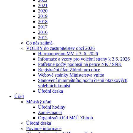
2022
2021
2020
2019
2018
2017
2016
2015
Co nás zajímá
VOLBY do zastupitelstev obcí 2026
Harmonogram MV k 3. 6. 2026
Informace a vzory pro volební strany k 3.6. 2026
Potřebné počty podpisů na petice NK / SNK
Registrační úřad Zbiroh pro obce
Webové stránky Ministerstva vnitra
Stanovení minimálního počtu členů okrskových
volebních komisí
Úřední deska
Úřad
Městský úřad
Úřední hodiny
Zaměstnanci
Organizační řád MěÚ Zbiroh
Úřední deska
Povinné informace