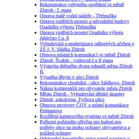
Rekonstrukce veřejného osvětlení ve městě
Zbiroh - I. etapa
Oprava malé vodní nádrže - Třebnuška
Oprava vnitřních prostor a odvodnění budovy
Osadního výboru Třebnuška
Oprava vnitřních prostor Osadního výboru
Jablečno č.p. 8
Vybudování a modernizace odborných učeben v
ZŠ J. V. Sládka Zbiroh
Obnova místních komunikací ve městě Zbiroh
Zbiroh, Švabín - vodovod-I a II etapa
Výstavba sběrného dvora odpadů města Zbiroh
II.
Výsadba dřevin v obci Zbiroh
Rekonstrukce chodníků - ulice Sládkova, Zbiroh
Nákup kompostérů pro obyvatele města Zbiroh
Město Zbiroh - Vybudování dětské skupiny
Zbiroh, sokolovna, Tyršova ulice
Obnova strojovny ČOV a místní komunikace
Pujmanova
Rozšíření kamerového systému ve městě Zbiroh
Pořízení požárního přívěsu pro hašení pro
potřeby obce na úseku ochrany obyvatelstva a
požární ochrany
Odstranění havarijního stavu topné soustavy v