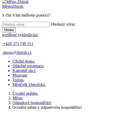
Město
Zbiroh
S čím Vám můžeme pomoci?
Hledaný výraz
Hledat
rozšířené vyhledávání
+420 373 749 511
mesto@zbiroh.cz
Úřední deska
Důležité informace
Kalendář akcí
Muzeum
Turista
Měsíčník Zbirožsko
Úvodní stránka
Město
Odpadové hospodářství
Ocenění města v odpadovém hospodářství