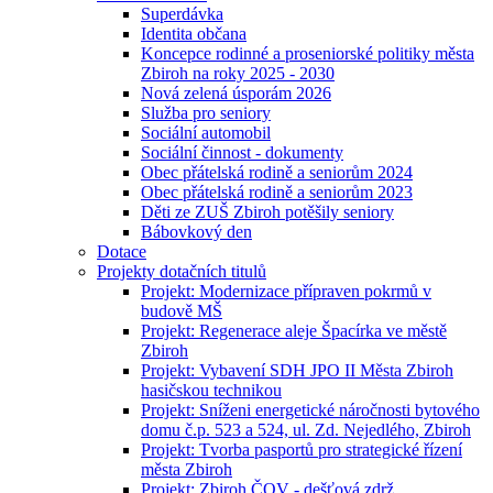
Superdávka
Identita občana
Koncepce rodinné a proseniorské politiky města
Zbiroh na roky 2025 - 2030
Nová zelená úsporám 2026
Služba pro seniory
Sociální automobil
Sociální činnost - dokumenty
Obec přátelská rodině a seniorům 2024
Obec přátelská rodině a seniorům 2023
Děti ze ZUŠ Zbiroh potěšily seniory
Bábovkový den
Dotace
Projekty dotačních titulů
Projekt: Modernizace přípraven pokrmů v
budově MŠ
Projekt: Regenerace aleje Špacírka ve městě
Zbiroh
Projekt: Vybavení SDH JPO II Města Zbiroh
hasičskou technikou
Projekt: Sníženi energetické náročnosti bytového
domu č.p. 523 a 524, ul. Zd. Nejedlého, Zbiroh
Projekt: Tvorba pasportů pro strategické řízení
města Zbiroh
Projekt: Zbiroh ČOV - dešťová zdrž