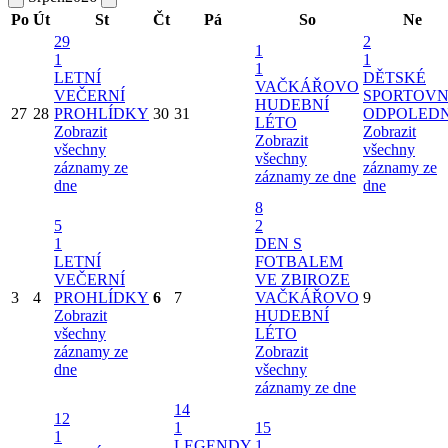
Po
Út
St
Čt
Pá
So
Ne
29
2
1
1
1
1
LETNÍ
DĚTSKÉ
VAČKÁŘOVO
VEČERNÍ
SPORTOVN
HUDEBNÍ
27
28
PROHLÍDKY
30
31
ODPOLED
LÉTO
Zobrazit
Zobrazit
Zobrazit
všechny
všechny
všechny
záznamy ze
záznamy ze
záznamy ze dne
dne
dne
8
5
2
1
DEN S
LETNÍ
FOTBALEM
VEČERNÍ
VE ZBIROZE
3
4
PROHLÍDKY
6
7
VAČKÁŘOVO
9
Zobrazit
HUDEBNÍ
všechny
LÉTO
záznamy ze
Zobrazit
dne
všechny
záznamy ze dne
14
12
1
15
1
LEGENDY
1