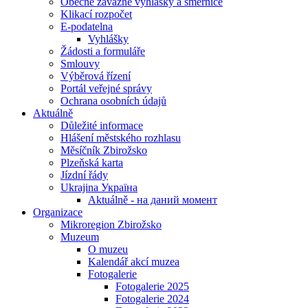
Obecně závazné vyhlášky a směrnice
Klikací rozpočet
E-podatelna
Vyhlášky
Žádosti a formuláře
Smlouvy
Výběrová řízení
Portál veřejné správy
Ochrana osobních údajů
Aktuálně
Důležité informace
Hlášení městského rozhlasu
Měsíčník Zbirožsko
Plzeňská karta
Jízdní řády
Ukrajina Україна
Aktuálně - на даний момент
Organizace
Mikroregion Zbirožsko
Muzeum
O muzeu
Kalendář akcí muzea
Fotogalerie
Fotogalerie 2025
Fotogalerie 2024