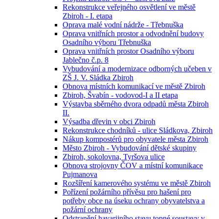
Rekonstrukce veřejného osvětlení ve městě
Zbiroh - I. etapa
Oprava malé vodní nádrže - Třebnuška
Oprava vnitřních prostor a odvodnění budovy
Osadního výboru Třebnuška
Oprava vnitřních prostor Osadního výboru
Jablečno č.p. 8
Vybudování a modernizace odborných učeben v
ZŠ J. V. Sládka Zbiroh
Obnova místních komunikací ve městě Zbiroh
Zbiroh, Švabín - vodovod-I a II etapa
Výstavba sběrného dvora odpadů města Zbiroh
II.
Výsadba dřevin v obci Zbiroh
Rekonstrukce chodníků - ulice Sládkova, Zbiroh
Nákup kompostérů pro obyvatele města Zbiroh
Město Zbiroh - Vybudování dětské skupiny
Zbiroh, sokolovna, Tyršova ulice
Obnova strojovny ČOV a místní komunikace
Pujmanova
Rozšíření kamerového systému ve městě Zbiroh
Pořízení požárního přívěsu pro hašení pro
potřeby obce na úseku ochrany obyvatelstva a
požární ochrany
Odstranění havarijního stavu topné soustavy v