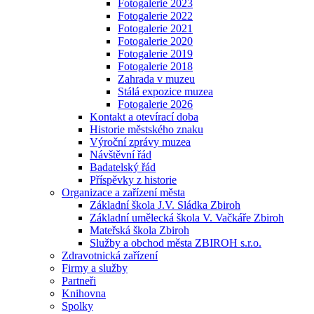
Fotogalerie 2023
Fotogalerie 2022
Fotogalerie 2021
Fotogalerie 2020
Fotogalerie 2019
Fotogalerie 2018
Zahrada v muzeu
Stálá expozice muzea
Fotogalerie 2026
Kontakt a otevírací doba
Historie městského znaku
Výroční zprávy muzea
Návštěvní řád
Badatelský řád
Příspěvky z historie
Organizace a zařízení města
Základní škola J.V. Sládka Zbiroh
Základní umělecká škola V. Vačkáře Zbiroh
Mateřská škola Zbiroh
Služby a obchod města ZBIROH s.r.o.
Zdravotnická zařízení
Firmy a služby
Partneři
Knihovna
Spolky