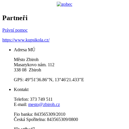
Partneři
Právní pomoc
https://www.kupsikola.cz/
Adresa MÚ
Město Zbiroh
Masarykovo nám. 112
338 08 Zbiroh
GPS: 49°51'36.86"N, 13°46'21.433"E
Kontakt
Telefon: 373 749 511
E-mail:
mesto@zbiroh.cz
Fio banka: 843565309/2010
Česká Spořitelna: 843565309/0800