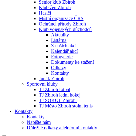
Senior klub Zbiroh
Klub žen Zbiroh
Hasiči
Místní organizace ČRS
Ochránci přírody Zbiroh
Klub vojenských důchodců
Aktuality
Listárna
Z našich akcí
Kalendář akcí
Fotogalerie
Dokumenty ke stažení
Odkazy
Kontakty
Junák Zbiroh
Sportovní kluby
TJ Zbiroh fotbal
TJ Zbiroh lední hokej
TJ SOKOL Zbiroh
TJ Město Zbiroh stolní tenis
Kontakty
Kontakty
Napište nám
Důležité odkazy a telefonní kontakty