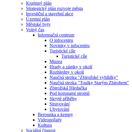
Krajinný plán
Strategický plán rozvoje města
Investiční a stavební akce
Územní plán
Městské byty
Volný čas
Informační centrum
O infocentru
Novinky v infocentru
Turistické cíle
Turistické cíle
Muzea
Hrady a zámky v okolí
Rozhledny v okolí
Naučná stezka "Zbirožské vyhlídky"
Naučná stezka "Toulky Starým Zbirohem"
Zbirožská Hledačka
Pod korunami stromů
Skryté příběhy
Stravování
Ubytování
Berounka a kempy
Videopořady
Kultura
Sociální činnost