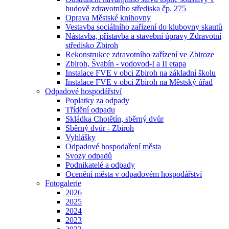
budově zdravotního střediska čp. 275
Oprava Městské knihovny
Vestavba sociálního zařízení do klubovny skautů
Nástavba, přístavba a stavební úpravy Zdravotní
středisko Zbiroh
Rekonstrukce zdravotního zařízení ve Zbiroze
Zbiroh, Švabín - vodovod-I a II etapa
Instalace FVE v obci Zbiroh na základní školu
Instalace FVE v obci Zbiroh na Městský úřad
Odpadové hospodářství
Poplatky za odpady
Třídění odpadu
Skládka Chotětín, sběrný dvůr
Sběrný dvůr - Zbiroh
Vyhlášky
Odpadové hospodaření města
Svozy odpadů
Podnikatelé a odpady
Ocenění města v odpadovém hospodářství
Fotogalerie
2026
2025
2024
2023