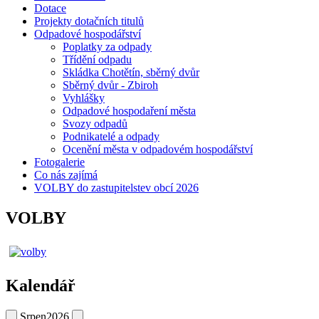
Dotace
Projekty dotačních titulů
Odpadové hospodářství
Poplatky za odpady
Třídění odpadu
Skládka Chotětín, sběrný dvůr
Sběrný dvůr - Zbiroh
Vyhlášky
Odpadové hospodaření města
Svozy odpadů
Podnikatelé a odpady
Ocenění města v odpadovém hospodářství
Fotogalerie
Co nás zajímá
VOLBY do zastupitelstev obcí 2026
VOLBY
Kalendář
Srpen
2026