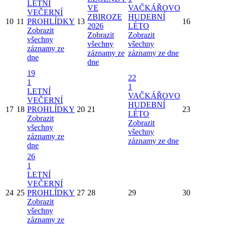
LETNÍ
VE
VAČKÁŘOVO
VEČERNÍ
ZBIROZE
HUDEBNÍ
10
11
PROHLÍDKY
13
16
2026
LÉTO
Zobrazit
Zobrazit
Zobrazit
všechny
všechny
všechny
záznamy ze
záznamy ze
záznamy ze dne
dne
dne
19
22
1
1
LETNÍ
VAČKÁŘOVO
VEČERNÍ
HUDEBNÍ
17
18
PROHLÍDKY
20
21
23
LÉTO
Zobrazit
Zobrazit
všechny
všechny
záznamy ze
záznamy ze dne
dne
26
1
LETNÍ
VEČERNÍ
24
25
PROHLÍDKY
27
28
29
30
Zobrazit
všechny
záznamy ze