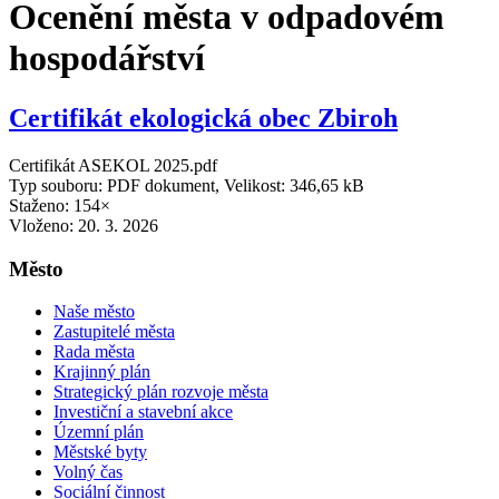
Ocenění města v odpadovém
hospodářství
Certifikát ekologická obec Zbiroh
Certifikát ASEKOL 2025.pdf
Typ souboru: PDF dokument, Velikost: 346,65 kB
Staženo: 154×
Vloženo:
20. 3. 2026
Město
Naše město
Zastupitelé města
Rada města
Krajinný plán
Strategický plán rozvoje města
Investiční a stavební akce
Územní plán
Městské byty
Volný čas
Sociální činnost