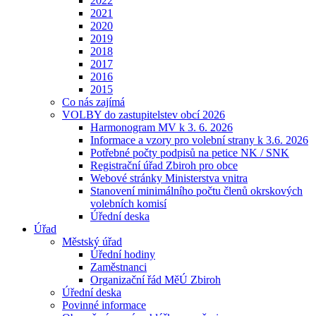
2022
2021
2020
2019
2018
2017
2016
2015
Co nás zajímá
VOLBY do zastupitelstev obcí 2026
Harmonogram MV k 3. 6. 2026
Informace a vzory pro volební strany k 3.6. 2026
Potřebné počty podpisů na petice NK / SNK
Registrační úřad Zbiroh pro obce
Webové stránky Ministerstva vnitra
Stanovení minimálního počtu členů okrskových
volebních komisí
Úřední deska
Úřad
Městský úřad
Úřední hodiny
Zaměstnanci
Organizační řád MěÚ Zbiroh
Úřední deska
Povinné informace