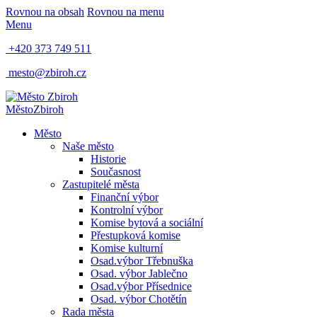
Rovnou na obsah
Rovnou na menu
Menu
+420 373 749 511
mesto@zbiroh.cz
Město
Zbiroh
Město
Naše město
Historie
Současnost
Zastupitelé města
Finanční výbor
Kontrolní výbor
Komise bytová a sociální
Přestupková komise
Komise kulturní
Osad.výbor Třebnuška
Osad. výbor Jablečno
Osad.výbor Přísednice
Osad. výbor Chotětín
Rada města