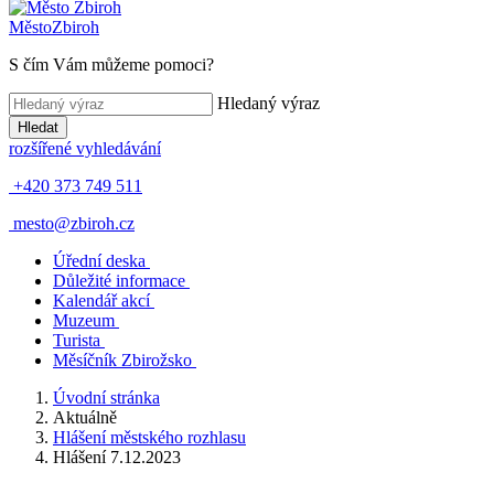
Město
Zbiroh
S čím Vám můžeme pomoci?
Hledaný výraz
Hledat
rozšířené vyhledávání
+420 373 749 511
mesto@zbiroh.cz
Úřední deska
Důležité informace
Kalendář akcí
Muzeum
Turista
Měsíčník Zbirožsko
Úvodní stránka
Aktuálně
Hlášení městského rozhlasu
Hlášení 7.12.2023