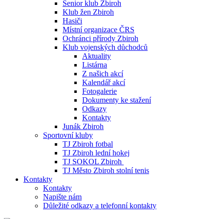
Senior klub Zbiroh
Klub žen Zbiroh
Hasiči
Místní organizace ČRS
Ochránci přírody Zbiroh
Klub vojenských důchodců
Aktuality
Listárna
Z našich akcí
Kalendář akcí
Fotogalerie
Dokumenty ke stažení
Odkazy
Kontakty
Junák Zbiroh
Sportovní kluby
TJ Zbiroh fotbal
TJ Zbiroh lední hokej
TJ SOKOL Zbiroh
TJ Město Zbiroh stolní tenis
Kontakty
Kontakty
Napište nám
Důležité odkazy a telefonní kontakty