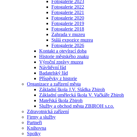
Fotogalerie 2023
Fotogalerie 2022
Fotogalerie 2021
Fotogalerie 2020
Fotogalerie 2019
Fotogalerie 2018
Zahrada v muzeu
Stálá expozice muzea
Fotogalerie 2026
Kontakt a otevírací doba
Historie městského znaku
Výroční zprávy muzea
Návštěvní řád
Badatelský řád
Příspěvky z historie
Organizace a zařízení města
Základní škola J.V. Sládka Zbiroh
Základní umělecká škola V. Vačkáře Zbiroh
Mateřská škola Zbiroh
Služby a obchod města ZBIROH s.r.o.
Zdravotnická zařízení
Firmy a služby
Partneři
Knihovna
Spolky