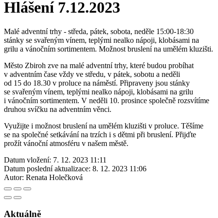
Hlášení 7.12.2023
Malé adventní trhy - středa, pátek, sobota, neděle 15:00-18:30
stánky se svařeným vínem, teplými nealko nápoji, klobásami na
grilu a vánočním sortimentem. Možnost bruslení na umělém kluzišti.
Město Zbiroh zve na malé adventní trhy, které budou probíhat
v adventním čase vždy ve středu, v pátek, sobotu a neděli
od 15 do 18.30 v proluce na náměstí. Připraveny jsou stánky
se svařeným vínem, teplými nealko nápoji, klobásami na grilu
i vánočním sortimentem. V neděli 10. prosince společně rozsvítíme
druhou svíčku na adventním věnci.
Využijte i možnost bruslení na umělém kluzišti v proluce. Těšíme
se na společné setkávání na trzích i s dětmi při bruslení. Přijďte
prožít vánoční atmosféru v našem městě.
Datum vložení:
7. 12. 2023 11:11
Datum poslední aktualizace:
8. 12. 2023 11:06
Autor:
Renata Holečková
Aktuálně