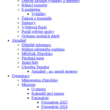
Obecně závazné vyhlášky a směrnice
Klikací rozpočet
E-podatelna
Vyhlášky
Žádosti a formuláře
Smlouvy
Výběrová řízení
Portál veřejné správy
Ochrana osobních údajů
Aktuálně
Důležité informace
Hlášení městského rozhlasu
Měsíčník Zbirožsko
Plzeňská karta
Jízdní řády
Ukrajina Україна
Aktuálně - на даний момент
Organizace
Mikroregion Zbirožsko
Muzeum
O muzeu
Kalendář akcí muzea
Fotogalerie
Fotogalerie 2025
Fotogalerie 2024