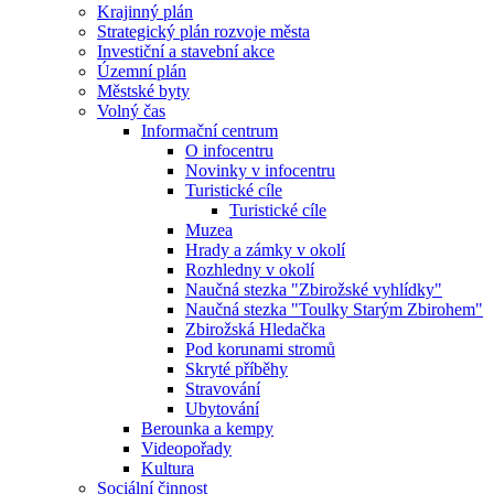
Krajinný plán
Strategický plán rozvoje města
Investiční a stavební akce
Územní plán
Městské byty
Volný čas
Informační centrum
O infocentru
Novinky v infocentru
Turistické cíle
Turistické cíle
Muzea
Hrady a zámky v okolí
Rozhledny v okolí
Naučná stezka "Zbirožské vyhlídky"
Naučná stezka "Toulky Starým Zbirohem"
Zbirožská Hledačka
Pod korunami stromů
Skryté příběhy
Stravování
Ubytování
Berounka a kempy
Videopořady
Kultura
Sociální činnost