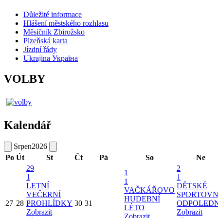
Důležité informace
Hlášení městského rozhlasu
Měsíčník Zbirožsko
Plzeňská karta
Jízdní řády
Ukrajina Україна
VOLBY
Kalendář
Srpen
2026
Po
Út
St
Čt
Pá
So
Ne
29
2
1
1
1
1
LETNÍ
DĚTSKÉ
VAČKÁŘOVO
VEČERNÍ
SPORTOVN
HUDEBNÍ
27
28
PROHLÍDKY
30
31
ODPOLED
LÉTO
Zobrazit
Zobrazit
Zobrazit