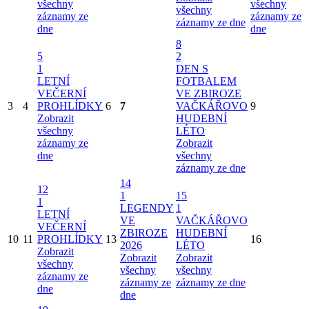
všechny
všechny
všechny
záznamy ze
záznamy ze
záznamy ze dne
dne
dne
8
5
2
1
DEN S
LETNÍ
FOTBALEM
VEČERNÍ
VE ZBIROZE
3
4
PROHLÍDKY
6
7
VAČKÁŘOVO
9
Zobrazit
HUDEBNÍ
všechny
LÉTO
záznamy ze
Zobrazit
dne
všechny
záznamy ze dne
14
12
1
15
1
LEGENDY
1
LETNÍ
VE
VAČKÁŘOVO
VEČERNÍ
ZBIROZE
HUDEBNÍ
10
11
PROHLÍDKY
13
16
2026
LÉTO
Zobrazit
Zobrazit
Zobrazit
všechny
všechny
všechny
záznamy ze
záznamy ze
záznamy ze dne
dne
dne