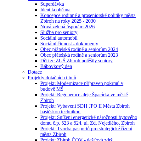
Superdávka
Identita občana
Koncepce rodinné a proseniorské politiky města
Zbiroh na roky 2025 - 2030
Nová zelená úsporám 2026
Služba pro seniory
Sociální automobil
Sociální činnost - dokumenty
Obec přátelská rodině a seniorům 2024
Obec přátelská rodině a seniorům 2023
Děti ze ZUŠ Zbiroh potěšily seniory
Bábovkový den
Dotace
Projekty dotačních titulů
Projekt: Modernizace přípraven pokrmů v
budově MŠ
Projekt: Regenerace aleje Špacírka ve městě
Zbiroh
Projekt: Vybavení SDH JPO II Města Zbiroh
hasičskou technikou
Projekt: Sníženi energetické náročnosti bytového
domu č.p. 523 a 524, ul. Zd. Nejedlého, Zbiroh
Projekt: Tvorba pasportů pro strategické řízení
města Zbiroh
Projekt: Zbiroh ČOV - dešťová zdrž