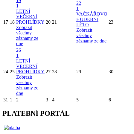
19
22
1
1
LETNÍ
VAČKÁŘOVO
VEČERNÍ
HUDEBNÍ
17
18
PROHLÍDKY
20
21
23
LÉTO
Zobrazit
Zobrazit
všechny
všechny
záznamy ze
záznamy ze dne
dne
26
1
LETNÍ
VEČERNÍ
24
25
PROHLÍDKY
27
28
29
30
Zobrazit
všechny
záznamy ze
dne
31
1
2
3
4
5
6
PLATEBNÍ PORTÁL