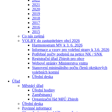
2022
2021
2020
2019
2018
2017
2016
2015
Co nás zajímá
VOLBY do zastupitelstev obcí 2026
Harmonogram MV k 3. 6. 2026
Informace a vzory pro volební strany k 3.6. 2026
Potřebné počty podpisů na petice NK / SNK
Registrační úřad Zbiroh pro obce
Webové stránky Ministerstva vnitra
Stanovení minimálního počtu členů okrskových
volebních komisí
Úřední deska
Úřad
Městský úřad
Úřední hodiny
Zaměstnanci
Organizační řád MěÚ Zbiroh
Úřední deska
Povinné informace