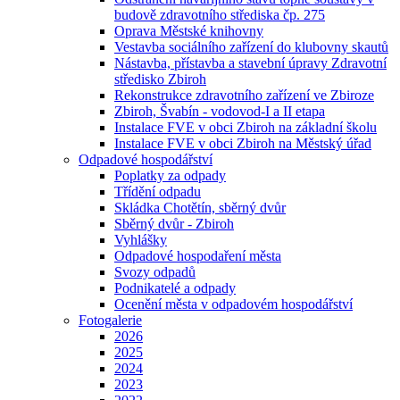
budově zdravotního střediska čp. 275
Oprava Městské knihovny
Vestavba sociálního zařízení do klubovny skautů
Nástavba, přístavba a stavební úpravy Zdravotní
středisko Zbiroh
Rekonstrukce zdravotního zařízení ve Zbiroze
Zbiroh, Švabín - vodovod-I a II etapa
Instalace FVE v obci Zbiroh na základní školu
Instalace FVE v obci Zbiroh na Městský úřad
Odpadové hospodářství
Poplatky za odpady
Třídění odpadu
Skládka Chotětín, sběrný dvůr
Sběrný dvůr - Zbiroh
Vyhlášky
Odpadové hospodaření města
Svozy odpadů
Podnikatelé a odpady
Ocenění města v odpadovém hospodářství
Fotogalerie
2026
2025
2024
2023