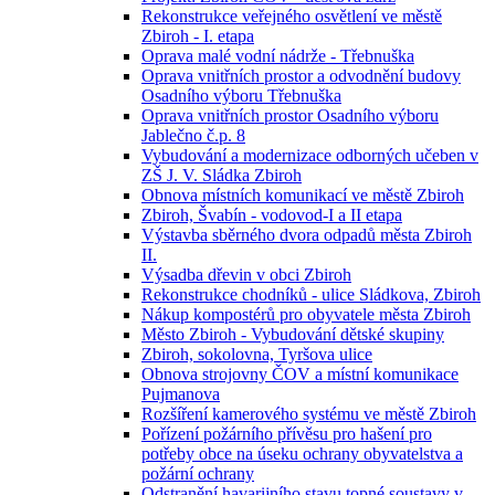
Rekonstrukce veřejného osvětlení ve městě
Zbiroh - I. etapa
Oprava malé vodní nádrže - Třebnuška
Oprava vnitřních prostor a odvodnění budovy
Osadního výboru Třebnuška
Oprava vnitřních prostor Osadního výboru
Jablečno č.p. 8
Vybudování a modernizace odborných učeben v
ZŠ J. V. Sládka Zbiroh
Obnova místních komunikací ve městě Zbiroh
Zbiroh, Švabín - vodovod-I a II etapa
Výstavba sběrného dvora odpadů města Zbiroh
II.
Výsadba dřevin v obci Zbiroh
Rekonstrukce chodníků - ulice Sládkova, Zbiroh
Nákup kompostérů pro obyvatele města Zbiroh
Město Zbiroh - Vybudování dětské skupiny
Zbiroh, sokolovna, Tyršova ulice
Obnova strojovny ČOV a místní komunikace
Pujmanova
Rozšíření kamerového systému ve městě Zbiroh
Pořízení požárního přívěsu pro hašení pro
potřeby obce na úseku ochrany obyvatelstva a
požární ochrany
Odstranění havarijního stavu topné soustavy v