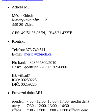
Adresa MÚ
Město Zbiroh
Masarykovo nám. 112
338 08 Zbiroh
GPS: 49°51'36.86"N, 13°46'21.433"E
Kontakt
Telefon: 373 749 511
E-mail:
mesto@zbiroh.cz
Fio banka: 843565309/2010
Česká Spořitelna: 843565309/0800
ID: vtfbad7
IČO: 00259225
DIČ: 00259225
Provozní doba MÚ
pondělí 7:30 - 12:00, 13:00 - 17:00 (úřední den)
úterý 7:30 - 12:00, 13:00 - 14:30
středa 7:30 - 12:00, 13:00 - 17:00 (úřední den)