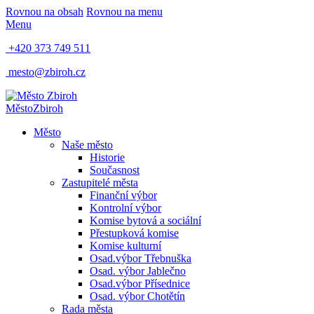
Rovnou na obsah
Rovnou na menu
Menu
+420 373 749 511
mesto@zbiroh.cz
Město
Zbiroh
Město
Naše město
Historie
Současnost
Zastupitelé města
Finanční výbor
Kontrolní výbor
Komise bytová a sociální
Přestupková komise
Komise kulturní
Osad.výbor Třebnuška
Osad. výbor Jablečno
Osad.výbor Přísednice
Osad. výbor Chotětín
Rada města