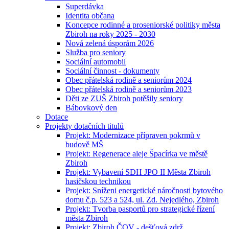
Superdávka
Identita občana
Koncepce rodinné a proseniorské politiky města
Zbiroh na roky 2025 - 2030
Nová zelená úsporám 2026
Služba pro seniory
Sociální automobil
Sociální činnost - dokumenty
Obec přátelská rodině a seniorům 2024
Obec přátelská rodině a seniorům 2023
Děti ze ZUŠ Zbiroh potěšily seniory
Bábovkový den
Dotace
Projekty dotačních titulů
Projekt: Modernizace přípraven pokrmů v
budově MŠ
Projekt: Regenerace aleje Špacírka ve městě
Zbiroh
Projekt: Vybavení SDH JPO II Města Zbiroh
hasičskou technikou
Projekt: Sníženi energetické náročnosti bytového
domu č.p. 523 a 524, ul. Zd. Nejedlého, Zbiroh
Projekt: Tvorba pasportů pro strategické řízení
města Zbiroh
Projekt: Zbiroh ČOV - dešťová zdrž