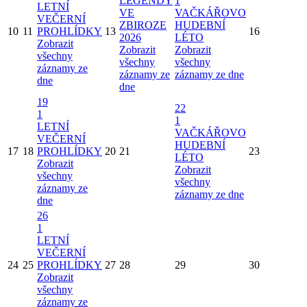
LEGENDY
1
LETNÍ
VE
VAČKÁŘOVO
VEČERNÍ
ZBIROZE
HUDEBNÍ
10
11
PROHLÍDKY
13
16
2026
LÉTO
Zobrazit
Zobrazit
Zobrazit
všechny
všechny
všechny
záznamy ze
záznamy ze
záznamy ze dne
dne
dne
19
22
1
1
LETNÍ
VAČKÁŘOVO
VEČERNÍ
HUDEBNÍ
17
18
PROHLÍDKY
20
21
23
LÉTO
Zobrazit
Zobrazit
všechny
všechny
záznamy ze
záznamy ze dne
dne
26
1
LETNÍ
VEČERNÍ
24
25
PROHLÍDKY
27
28
29
30
Zobrazit
všechny
záznamy ze