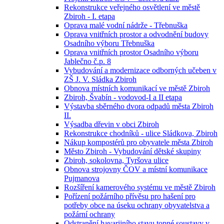
Rekonstrukce veřejného osvětlení ve městě
Zbiroh - I. etapa
Oprava malé vodní nádrže - Třebnuška
Oprava vnitřních prostor a odvodnění budovy
Osadního výboru Třebnuška
Oprava vnitřních prostor Osadního výboru
Jablečno č.p. 8
Vybudování a modernizace odborných učeben v
ZŠ J. V. Sládka Zbiroh
Obnova místních komunikací ve městě Zbiroh
Zbiroh, Švabín - vodovod-I a II etapa
Výstavba sběrného dvora odpadů města Zbiroh
II.
Výsadba dřevin v obci Zbiroh
Rekonstrukce chodníků - ulice Sládkova, Zbiroh
Nákup kompostérů pro obyvatele města Zbiroh
Město Zbiroh - Vybudování dětské skupiny
Zbiroh, sokolovna, Tyršova ulice
Obnova strojovny ČOV a místní komunikace
Pujmanova
Rozšíření kamerového systému ve městě Zbiroh
Pořízení požárního přívěsu pro hašení pro
potřeby obce na úseku ochrany obyvatelstva a
požární ochrany
Odstranění havarijního stavu topné soustavy v