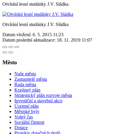
Otvírání lesní studánky J.V. Sládka
Otvírání lesní studánky J.V. Sládka
Datum vložení:
6. 5. 2015 11:23
Datum poslední aktualizace:
18. 11. 2019 11:07
Město
Naše město
Zastupitelé města
Rada města
Krajinný plán
Strategický plán rozvoje města
Investiční a stavební akce
Územní plán
Městské byty
Volný čas
Sociální činnost
Dotace
Projekty dotačních titulů