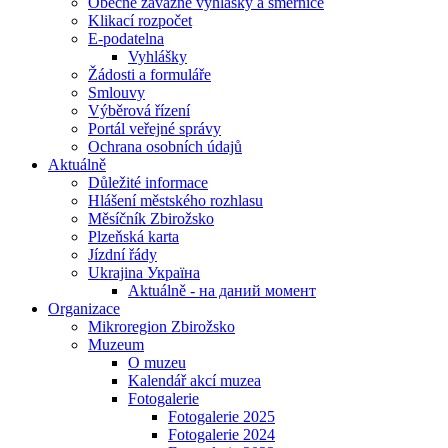
Obecně závazné vyhlášky a směrnice
Klikací rozpočet
E-podatelna
Vyhlášky
Žádosti a formuláře
Smlouvy
Výběrová řízení
Portál veřejné správy
Ochrana osobních údajů
Aktuálně
Důležité informace
Hlášení městského rozhlasu
Měsíčník Zbirožsko
Plzeňská karta
Jízdní řády
Ukrajina Україна
Aktuálně - на даний момент
Organizace
Mikroregion Zbirožsko
Muzeum
O muzeu
Kalendář akcí muzea
Fotogalerie
Fotogalerie 2025
Fotogalerie 2024