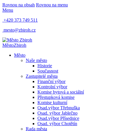
Rovnou na obsah
Rovnou na menu
Menu
+420 373 749 511
mesto@zbiroh.cz
Město
Zbiroh
Město
Naše město
Historie
Současnost
Zastupitelé města
Finanční výbor
Kontrolní výbor
Komise bytová a sociální
Přestupková komise
Komise kulturní
Osad.výbor Třebnuška
Osad. výbor Jablečno
Osad.výbor Přísednice
Osad. výbor Chotětín
Rada města