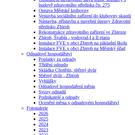
budově zdravotního střediska čp. 275
Oprava Městské knihovny
Vestavba sociálního zařízení do klubovny skautů
Nástavba, přístavba a stavební úpravy Zdravotní
středisko Zbiroh
Rekonstrukce zdravotního zařízení ve Zbiroze
Zbiroh, Švabín - vodovod-I a II etapa
Instalace FVE v obci Zbiroh na základní školu
Instalace FVE v obci Zbiroh na Městský úřad
Odpadové hospodářství
Poplatky za odpady
Třídění odpadu
Skládka Chotětín, sběrný dvůr
Sběrný dvůr - Zbiroh
Vyhlášky
Odpadové hospodaření města
Svozy odpadů
Podnikatelé a odpady
Ocenění města v odpadovém hospodářství
Fotogalerie
2026
2025
2024
2023