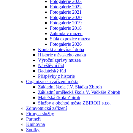
Fotogalerie 2023
Fotogalerie 2022
Fotogalerie 2021
Fotogalerie 2020
Fotogalerie 2019
Fotogalerie 2018
Zahrada v muzeu
Stálá expozice muzea
Fotogalerie 2026
Kontakt a otevírací doba
Historie městského znaku
Výroční zprávy muzea
Návštěvní řád
Badatelský řád
Příspěvky z historie
Organizace a zařízení města
Základní škola J.V. Sládka Zbiroh
Základní umělecká škola V. Vačkáře Zbiroh
Mateřská škola Zbiroh
Služby a obchod města ZBIROH s.r.o.
Zdravotnická zařízení
Firmy a služby
Partneři
Knihovna
Spolky