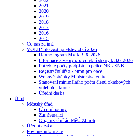
2022
2021
2020
2019
2018
2017
2016
2015
Co nás zajímá
VOLBY do zastupitelstev obcí 2026
Harmonogram MV k 3. 6. 2026
Informace a vzory pro volební strany k 3.6. 2026
Potřebné počty podpisů na petice NK / SNK
Registrační úřad Zbiroh pro obce
Webové stránky Ministerstva vnitra
Stanovení minimálního počtu členů okrskových
volebních komisí
Úřední deska
Úřad
Městský úřad
Úřední hodiny
Zaměstnanci
Organizační řád MěÚ Zbiroh
Úřední deska
Povinné informace