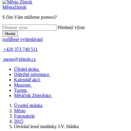
Město
Zbiroh
S čím Vám můžeme pomoci?
Hledaný výraz
Hledat
rozšířené vyhledávání
+420 373 749 511
mesto@zbiroh.cz
Úřední deska
Důležité informace
Kalendář akcí
Muzeum
Turista
Měsíčník Zbirožsko
Úvodní stránka
Město
Fotogalerie
2015
Otvírání lesní studánky J.V. Sládka