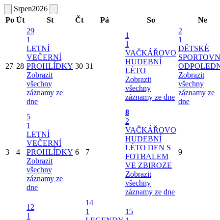
Srpen
2026
Po
Út
St
Čt
Pá
So
Ne
29
2
1
1
1
1
LETNÍ
DĚTSKÉ
VAČKÁŘOVO
VEČERNÍ
SPORTOVN
HUDEBNÍ
27
28
PROHLÍDKY
30
31
ODPOLED
LÉTO
Zobrazit
Zobrazit
Zobrazit
všechny
všechny
všechny
záznamy ze
záznamy ze
záznamy ze dne
dne
dne
8
5
2
1
VAČKÁŘOVO
LETNÍ
HUDEBNÍ
VEČERNÍ
LÉTO
DEN S
3
4
PROHLÍDKY
6
7
9
FOTBALEM
Zobrazit
VE ZBIROZE
všechny
Zobrazit
záznamy ze
všechny
dne
záznamy ze dne
14
12
1
15
1