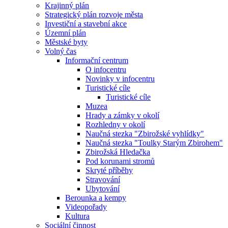
Krajinný plán
Strategický plán rozvoje města
Investiční a stavební akce
Územní plán
Městské byty
Volný čas
Informační centrum
O infocentru
Novinky v infocentru
Turistické cíle
Turistické cíle
Muzea
Hrady a zámky v okolí
Rozhledny v okolí
Naučná stezka "Zbirožské vyhlídky"
Naučná stezka "Toulky Starým Zbirohem"
Zbirožská Hledačka
Pod korunami stromů
Skryté příběhy
Stravování
Ubytování
Berounka a kempy
Videopořady
Kultura
Sociální činnost