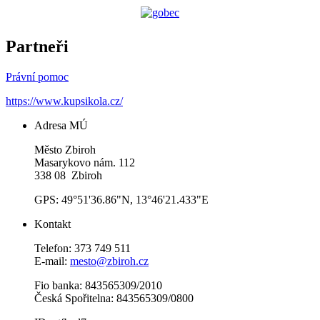
Partneři
Právní pomoc
https://www.kupsikola.cz/
Adresa MÚ
Město Zbiroh
Masarykovo nám. 112
338 08 Zbiroh
GPS: 49°51'36.86"N, 13°46'21.433"E
Kontakt
Telefon: 373 749 511
E-mail:
mesto@zbiroh.cz
Fio banka: 843565309/2010
Česká Spořitelna: 843565309/0800