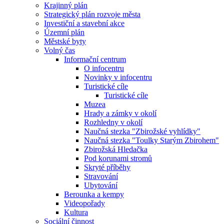
Krajinný plán
Strategický plán rozvoje města
Investiční a stavební akce
Územní plán
Městské byty
Volný čas
Informační centrum
O infocentru
Novinky v infocentru
Turistické cíle
Turistické cíle
Muzea
Hrady a zámky v okolí
Rozhledny v okolí
Naučná stezka "Zbirožské vyhlídky"
Naučná stezka "Toulky Starým Zbirohem"
Zbirožská Hledačka
Pod korunami stromů
Skryté příběhy
Stravování
Ubytování
Berounka a kempy
Videopořady
Kultura
Sociální činnost