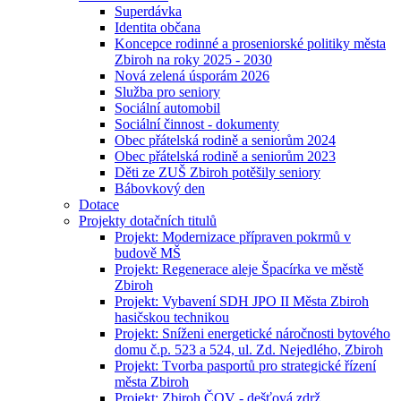
Superdávka
Identita občana
Koncepce rodinné a proseniorské politiky města
Zbiroh na roky 2025 - 2030
Nová zelená úsporám 2026
Služba pro seniory
Sociální automobil
Sociální činnost - dokumenty
Obec přátelská rodině a seniorům 2024
Obec přátelská rodině a seniorům 2023
Děti ze ZUŠ Zbiroh potěšily seniory
Bábovkový den
Dotace
Projekty dotačních titulů
Projekt: Modernizace přípraven pokrmů v
budově MŠ
Projekt: Regenerace aleje Špacírka ve městě
Zbiroh
Projekt: Vybavení SDH JPO II Města Zbiroh
hasičskou technikou
Projekt: Sníženi energetické náročnosti bytového
domu č.p. 523 a 524, ul. Zd. Nejedlého, Zbiroh
Projekt: Tvorba pasportů pro strategické řízení
města Zbiroh
Projekt: Zbiroh ČOV - dešťová zdrž