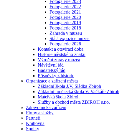
Fotogalerie 2023
Fotogalerie 2022
Fotogalerie 2021
Fotogalerie 2020
Fotogalerie 2019
Fotogalerie 2018
Zahrada v muzeu
Stálá expozice muzea
Fotogalerie 2026
Kontakt a otevírací doba
Historie městského znaku
Výroční zprávy muzea
Návštěvní řád
Badatelský řád
Příspěvky z historie
Organizace a zařízení města
Základní škola J.V. Sládka Zbiroh
Základní umělecká škola V. Vačkáře Zbiroh
Mateřská škola Zbiroh
Služby a obchod města ZBIROH s.r.o.
Zdravotnická zařízení
Firmy a služby
Partneři
Knihovna
Spolky