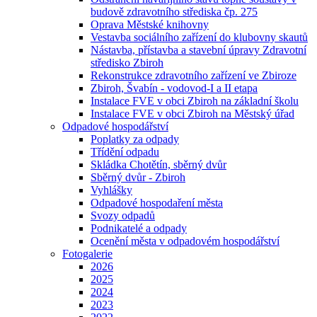
budově zdravotního střediska čp. 275
Oprava Městské knihovny
Vestavba sociálního zařízení do klubovny skautů
Nástavba, přístavba a stavební úpravy Zdravotní
středisko Zbiroh
Rekonstrukce zdravotního zařízení ve Zbiroze
Zbiroh, Švabín - vodovod-I a II etapa
Instalace FVE v obci Zbiroh na základní školu
Instalace FVE v obci Zbiroh na Městský úřad
Odpadové hospodářství
Poplatky za odpady
Třídění odpadu
Skládka Chotětín, sběrný dvůr
Sběrný dvůr - Zbiroh
Vyhlášky
Odpadové hospodaření města
Svozy odpadů
Podnikatelé a odpady
Ocenění města v odpadovém hospodářství
Fotogalerie
2026
2025
2024
2023