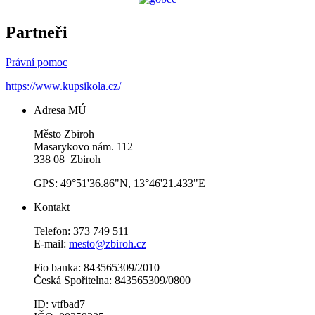
Partneři
Právní pomoc
https://www.kupsikola.cz/
Adresa MÚ
Město Zbiroh
Masarykovo nám. 112
338 08 Zbiroh
GPS: 49°51'36.86"N, 13°46'21.433"E
Kontakt
Telefon: 373 749 511
E-mail:
mesto@zbiroh.cz
Fio banka: 843565309/2010
Česká Spořitelna: 843565309/0800
ID: vtfbad7