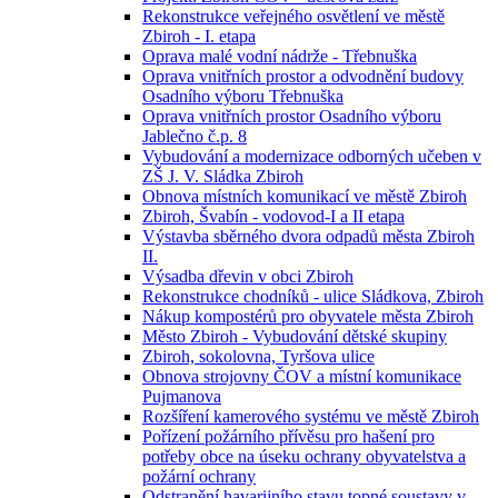
Rekonstrukce veřejného osvětlení ve městě
Zbiroh - I. etapa
Oprava malé vodní nádrže - Třebnuška
Oprava vnitřních prostor a odvodnění budovy
Osadního výboru Třebnuška
Oprava vnitřních prostor Osadního výboru
Jablečno č.p. 8
Vybudování a modernizace odborných učeben v
ZŠ J. V. Sládka Zbiroh
Obnova místních komunikací ve městě Zbiroh
Zbiroh, Švabín - vodovod-I a II etapa
Výstavba sběrného dvora odpadů města Zbiroh
II.
Výsadba dřevin v obci Zbiroh
Rekonstrukce chodníků - ulice Sládkova, Zbiroh
Nákup kompostérů pro obyvatele města Zbiroh
Město Zbiroh - Vybudování dětské skupiny
Zbiroh, sokolovna, Tyršova ulice
Obnova strojovny ČOV a místní komunikace
Pujmanova
Rozšíření kamerového systému ve městě Zbiroh
Pořízení požárního přívěsu pro hašení pro
potřeby obce na úseku ochrany obyvatelstva a
požární ochrany
Odstranění havarijního stavu topné soustavy v