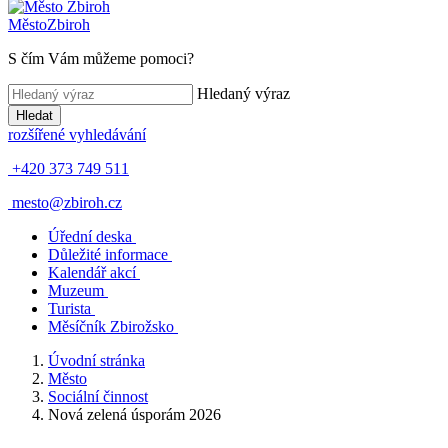
Město
Zbiroh
S čím Vám můžeme pomoci?
Hledaný výraz
Hledat
rozšířené vyhledávání
+420 373 749 511
mesto@zbiroh.cz
Úřední deska
Důležité informace
Kalendář akcí
Muzeum
Turista
Měsíčník Zbirožsko
Úvodní stránka
Město
Sociální činnost
Nová zelená úsporám 2026