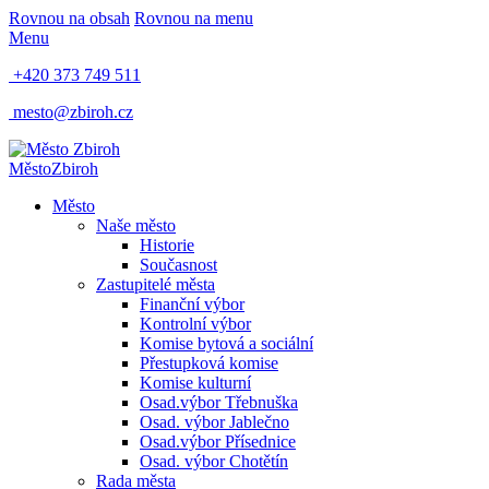
Rovnou na obsah
Rovnou na menu
Menu
+420 373 749 511
mesto@zbiroh.cz
Město
Zbiroh
Město
Naše město
Historie
Současnost
Zastupitelé města
Finanční výbor
Kontrolní výbor
Komise bytová a sociální
Přestupková komise
Komise kulturní
Osad.výbor Třebnuška
Osad. výbor Jablečno
Osad.výbor Přísednice
Osad. výbor Chotětín
Rada města