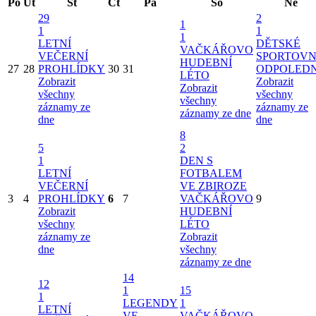
Po
Út
St
Čt
Pá
So
Ne
29
2
1
1
1
1
LETNÍ
DĚTSKÉ
VAČKÁŘOVO
VEČERNÍ
SPORTOVN
HUDEBNÍ
27
28
PROHLÍDKY
30
31
ODPOLED
LÉTO
Zobrazit
Zobrazit
Zobrazit
všechny
všechny
všechny
záznamy ze
záznamy ze
záznamy ze dne
dne
dne
8
5
2
1
DEN S
LETNÍ
FOTBALEM
VEČERNÍ
VE ZBIROZE
3
4
PROHLÍDKY
6
7
VAČKÁŘOVO
9
Zobrazit
HUDEBNÍ
všechny
LÉTO
záznamy ze
Zobrazit
dne
všechny
záznamy ze dne
14
12
1
15
1
LEGENDY
1
LETNÍ
VE
VAČKÁŘOVO