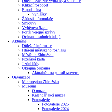
Obecně závazné vyhlášky a směrnice
Klikací rozpočet
E-podatelna
Vyhlášky
Žádosti a formuláře
Smlouvy
Výběrová řízení
Portál veřejné správy
Ochrana osobních údajů
Aktuálně
Důležité informace
Hlášení městského rozhlasu
Měsíčník Zbirožsko
Plzeňská karta
Jízdní řády
Ukrajina Україна
Aktuálně - на даний момент
Organizace
Mikroregion Zbirožsko
Muzeum
O muzeu
Kalendář akcí muzea
Fotogalerie
Fotogalerie 2025
Fotogalerie 2024