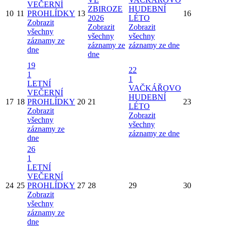
VEČERNÍ
ZBIROZE
HUDEBNÍ
10
11
PROHLÍDKY
13
16
2026
LÉTO
Zobrazit
Zobrazit
Zobrazit
všechny
všechny
všechny
záznamy ze
záznamy ze
záznamy ze dne
dne
dne
19
22
1
1
LETNÍ
VAČKÁŘOVO
VEČERNÍ
HUDEBNÍ
17
18
PROHLÍDKY
20
21
23
LÉTO
Zobrazit
Zobrazit
všechny
všechny
záznamy ze
záznamy ze dne
dne
26
1
LETNÍ
VEČERNÍ
24
25
PROHLÍDKY
27
28
29
30
Zobrazit
všechny
záznamy ze
dne