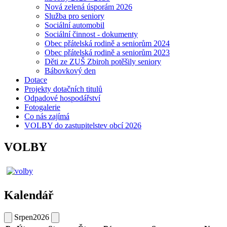
Nová zelená úsporám 2026
Služba pro seniory
Sociální automobil
Sociální činnost - dokumenty
Obec přátelská rodině a seniorům 2024
Obec přátelská rodině a seniorům 2023
Děti ze ZUŠ Zbiroh potěšily seniory
Bábovkový den
Dotace
Projekty dotačních titulů
Odpadové hospodářství
Fotogalerie
Co nás zajímá
VOLBY do zastupitelstev obcí 2026
VOLBY
Kalendář
Srpen
2026