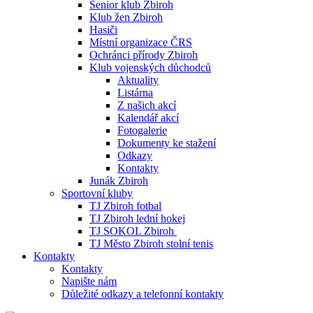
Senior klub Zbiroh
Klub žen Zbiroh
Hasiči
Místní organizace ČRS
Ochránci přírody Zbiroh
Klub vojenských důchodců
Aktuality
Listárna
Z našich akcí
Kalendář akcí
Fotogalerie
Dokumenty ke stažení
Odkazy
Kontakty
Junák Zbiroh
Sportovní kluby
TJ Zbiroh fotbal
TJ Zbiroh lední hokej
TJ SOKOL Zbiroh
TJ Město Zbiroh stolní tenis
Kontakty
Kontakty
Napište nám
Důležité odkazy a telefonní kontakty