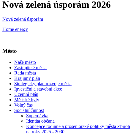
Nová zelená úsporám 2026
Nová zelená úsporám
Home energy
Město
Naše město
Zastupitelé města
Rada města
Krajinný plán
Strategický plán rozvoje města
Investiční a stavební akce
Územní plán
Městské byty
Volný čas
Sociální činnost
Superdávka
Identita občana
Koncepce rodinné a proseniorské politiky města Zbiroh
na roky 2025 - 2030