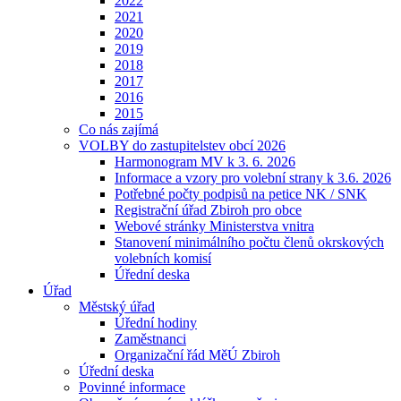
2022
2021
2020
2019
2018
2017
2016
2015
Co nás zajímá
VOLBY do zastupitelstev obcí 2026
Harmonogram MV k 3. 6. 2026
Informace a vzory pro volební strany k 3.6. 2026
Potřebné počty podpisů na petice NK / SNK
Registrační úřad Zbiroh pro obce
Webové stránky Ministerstva vnitra
Stanovení minimálního počtu členů okrskových
volebních komisí
Úřední deska
Úřad
Městský úřad
Úřední hodiny
Zaměstnanci
Organizační řád MěÚ Zbiroh
Úřední deska
Povinné informace