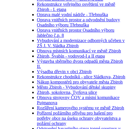
Rekonstrukce veřejného osvětlení ve městě
Zbiroh - I. etapa
Oprava malé vodní nádrže - Třebnuška
Oprava vnitřních prostor a odvodnění budovy
Osadního výboru Třebnuška
Oprava vnitřních prostor Osadního výboru
Jablečno č.p. 8
Vybudování a modernizace odborných učeben v
ZŠ J. V. Sládka Zbiroh
Obnova místních komunikací ve městě Zbiroh
Zbiroh, Švabín - vodovod-I a II etapa
Výstavba sběrného dvora odpadů města Zbiroh
II.
Výsadba dřevin v obci Zbiroh
Rekonstrukce chodníků - ulice Sládkova, Zbiroh
Nákup kompostérů pro obyvatele města Zbiroh
Město Zbiroh - Vybudování dětské skupiny
Zbiroh, sokolovna, Tyršova ulice
Obnova strojovny ČOV a místní komunikace
Pujmanova
Rozšíření kamerového systému ve městě Zbiroh
Pořízení požárního přívěsu pro hašení pro
potřeby obce na úseku ochrany obyvatelstva a
požární ochrany
Odstranění havarijního stavu topné soustavy v