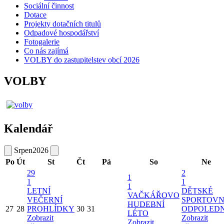
Sociální činnost
Dotace
Projekty dotačních titulů
Odpadové hospodářství
Fotogalerie
Co nás zajímá
VOLBY do zastupitelstev obcí 2026
VOLBY
Kalendář
Srpen
2026
Po
Út
St
Čt
Pá
So
Ne
29
2
1
1
1
1
LETNÍ
DĚTSKÉ
VAČKÁŘOVO
VEČERNÍ
SPORTOVN
HUDEBNÍ
27
28
PROHLÍDKY
30
31
ODPOLED
LÉTO
Zobrazit
Zobrazit
Zobrazit