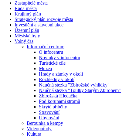
Zastupitelé města
Rada města
Krajinný plán
Strategický plán rozvoje města
Investiční a stavební akce
Územní plán
Městské byty
Volný čas
Informační centrum
O infocentru
Novinky v infocentru
Turistické cíle
Muzea
Hrady a zámky v okolí
Rozhledny v okolí
Naučná stezka "Zbirožské vyhlídky"
Naučná stezka "Toulky Starým Zbirohem"
Zbirožská Hledačka
Pod korunami stromů
Skryté příběhy
Stravování
Ubytování
Berounka a kempy
Videopořady
Kultura