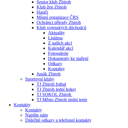
Senior klub Zbiroh
Klub žen Zbiroh
Hasiči
Místní organizace ČRS
Ochránci přírody Zbiroh
Klub vojenských důchodců
Aktuality
Listárna
Z našich akcí
Kalendář akcí
Fotogalerie
Dokumenty ke stažení
Odkazy
Kontakty
Junák Zbiroh
Sportovní kluby
TJ Zbiroh fotbal
TJ Zbiroh lední hokej
TJ SOKOL Zbiroh
TJ Město Zbiroh stolní tenis
Kontakty
Kontakty
Napište nám
Důležité odkazy a telefonní kontakty