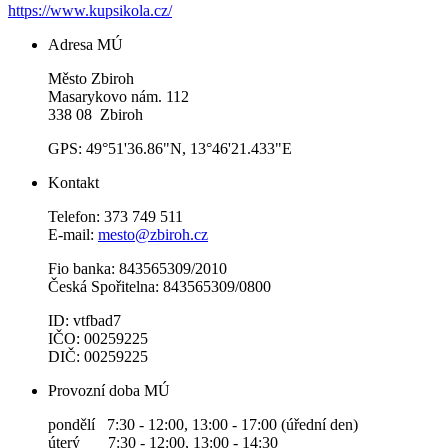
https://www.kupsikola.cz/
Adresa MÚ
Město Zbiroh
Masarykovo nám. 112
338 08 Zbiroh
GPS: 49°51'36.86"N, 13°46'21.433"E
Kontakt
Telefon: 373 749 511
E-mail:
mesto@zbiroh.cz
Fio banka: 843565309/2010
Česká Spořitelna: 843565309/0800
ID: vtfbad7
IČO: 00259225
DIČ: 00259225
Provozní doba MÚ
pondělí 7:30 - 12:00, 13:00 - 17:00 (úřední den)
úterý 7:30 - 12:00, 13:00 - 14:30