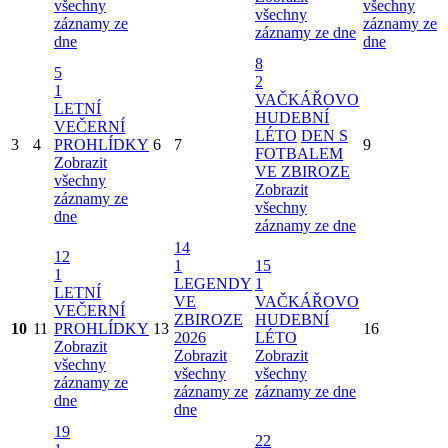
všechny
všechny
všechny
záznamy ze
záznamy ze
záznamy ze dne
dne
dne
8
5
2
1
VAČKÁŘOVO
LETNÍ
HUDEBNÍ
VEČERNÍ
LÉTO
DEN S
3
4
PROHLÍDKY
6
7
9
FOTBALEM
Zobrazit
VE ZBIROZE
všechny
Zobrazit
záznamy ze
všechny
dne
záznamy ze dne
14
12
1
15
1
LEGENDY
1
LETNÍ
VE
VAČKÁŘOVO
VEČERNÍ
ZBIROZE
HUDEBNÍ
10
11
PROHLÍDKY
13
16
2026
LÉTO
Zobrazit
Zobrazit
Zobrazit
všechny
všechny
všechny
záznamy ze
záznamy ze
záznamy ze dne
dne
dne
19
22