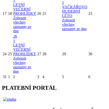
1
1
LETNÍ
VAČKÁŘOVO
VEČERNÍ
HUDEBNÍ
17
18
PROHLÍDKY
20
21
23
LÉTO
Zobrazit
Zobrazit
všechny
všechny
záznamy ze
záznamy ze dne
dne
26
1
LETNÍ
VEČERNÍ
24
25
PROHLÍDKY
27
28
29
30
Zobrazit
všechny
záznamy ze
dne
31
1
2
3
4
5
6
PLATEBNÍ PORTÁL