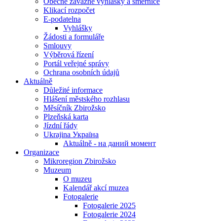
Obecně závazné vyhlášky a směrnice
Klikací rozpočet
E-podatelna
Vyhlášky
Žádosti a formuláře
Smlouvy
Výběrová řízení
Portál veřejné správy
Ochrana osobních údajů
Aktuálně
Důležité informace
Hlášení městského rozhlasu
Měsíčník Zbirožsko
Plzeňská karta
Jízdní řády
Ukrajina Україна
Aktuálně - на даний момент
Organizace
Mikroregion Zbirožsko
Muzeum
O muzeu
Kalendář akcí muzea
Fotogalerie
Fotogalerie 2025
Fotogalerie 2024