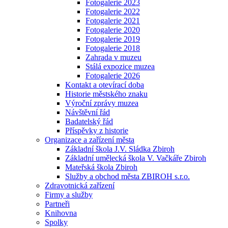
Fotogalerie 2023
Fotogalerie 2022
Fotogalerie 2021
Fotogalerie 2020
Fotogalerie 2019
Fotogalerie 2018
Zahrada v muzeu
Stálá expozice muzea
Fotogalerie 2026
Kontakt a otevírací doba
Historie městského znaku
Výroční zprávy muzea
Návštěvní řád
Badatelský řád
Příspěvky z historie
Organizace a zařízení města
Základní škola J.V. Sládka Zbiroh
Základní umělecká škola V. Vačkáře Zbiroh
Mateřská škola Zbiroh
Služby a obchod města ZBIROH s.r.o.
Zdravotnická zařízení
Firmy a služby
Partneři
Knihovna
Spolky