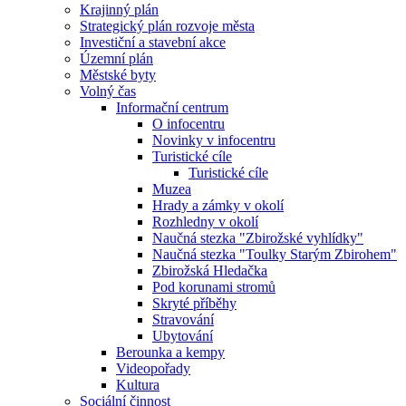
Krajinný plán
Strategický plán rozvoje města
Investiční a stavební akce
Územní plán
Městské byty
Volný čas
Informační centrum
O infocentru
Novinky v infocentru
Turistické cíle
Turistické cíle
Muzea
Hrady a zámky v okolí
Rozhledny v okolí
Naučná stezka "Zbirožské vyhlídky"
Naučná stezka "Toulky Starým Zbirohem"
Zbirožská Hledačka
Pod korunami stromů
Skryté příběhy
Stravování
Ubytování
Berounka a kempy
Videopořady
Kultura
Sociální činnost