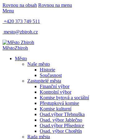
Rovnou na obsah
Rovnou na menu
Menu
+420 373 749 511
mesto@zbiroh.cz
Město
Zbiroh
Město
Naše město
Historie
Současnost
Zastupitelé města
Finanční výbor
Kontrolní výbor
Komise bytová a sociální
Přestupková komise
Komise kulturní
Osad.výbor Třebnuška
Osad. výbor Jablečno
Osad.výbor Přísednice
Osad. výbor Chotětín
Rada města