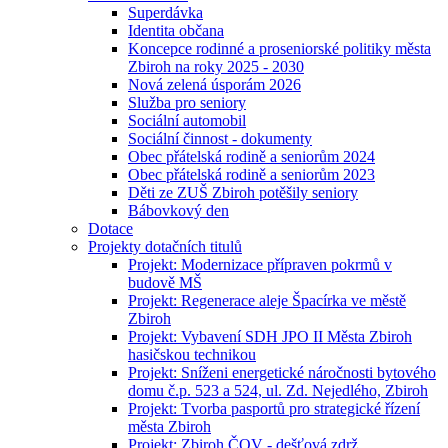
Superdávka
Identita občana
Koncepce rodinné a proseniorské politiky města
Zbiroh na roky 2025 - 2030
Nová zelená úsporám 2026
Služba pro seniory
Sociální automobil
Sociální činnost - dokumenty
Obec přátelská rodině a seniorům 2024
Obec přátelská rodině a seniorům 2023
Děti ze ZUŠ Zbiroh potěšily seniory
Bábovkový den
Dotace
Projekty dotačních titulů
Projekt: Modernizace přípraven pokrmů v
budově MŠ
Projekt: Regenerace aleje Špacírka ve městě
Zbiroh
Projekt: Vybavení SDH JPO II Města Zbiroh
hasičskou technikou
Projekt: Sníženi energetické náročnosti bytového
domu č.p. 523 a 524, ul. Zd. Nejedlého, Zbiroh
Projekt: Tvorba pasportů pro strategické řízení
města Zbiroh
Projekt: Zbiroh ČOV - dešťová zdrž