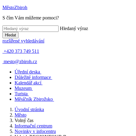
Město
Zbiroh
S čím Vám můžeme pomoci?
Hledaný výraz
Hledat
rozšířené vyhledávání
+420 373 749 511
mesto@zbiroh.cz
Úřední deska
Důležité informace
Kalendář akcí
Muzeum
Turista
Měsíčník Zbirožsko
Úvodní stránka
Město
Volný čas
Informační centrum
Novinky v infocentru