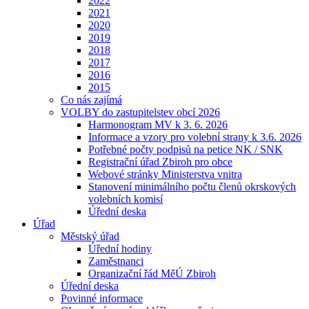
2022
2021
2020
2019
2018
2017
2016
2015
Co nás zajímá
VOLBY do zastupitelstev obcí 2026
Harmonogram MV k 3. 6. 2026
Informace a vzory pro volební strany k 3.6. 2026
Potřebné počty podpisů na petice NK / SNK
Registrační úřad Zbiroh pro obce
Webové stránky Ministerstva vnitra
Stanovení minimálního počtu členů okrskových
volebních komisí
Úřední deska
Úřad
Městský úřad
Úřední hodiny
Zaměstnanci
Organizační řád MěÚ Zbiroh
Úřední deska
Povinné informace