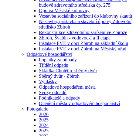
budově zdravotního střediska čp. 275
Oprava Městské knihovny
Vestavba sociálního zařízení do klubovny skautů
Nástavba, přístavba a stavební úpravy Zdravotní
středisko Zbiroh
Rekonstrukce zdravotního zařízení ve Zbiroze
Zbiroh, Švabín - vodovod-I a II etapa
Instalace FVE v obci Zbiroh na základní školu
Instalace FVE v obci Zbiroh na Městský úřad
Odpadové hospodářství
Poplatky za odpady
Třídění odpadu
Skládka Chotětín, sběrný dvůr
Sběrný dvůr - Zbiroh
Vyhlášky
Odpadové hospodaření města
Svozy odpadů
Podnikatelé a odpady
Ocenění města v odpadovém hospodářství
Fotogalerie
2026
2025
2024
2023