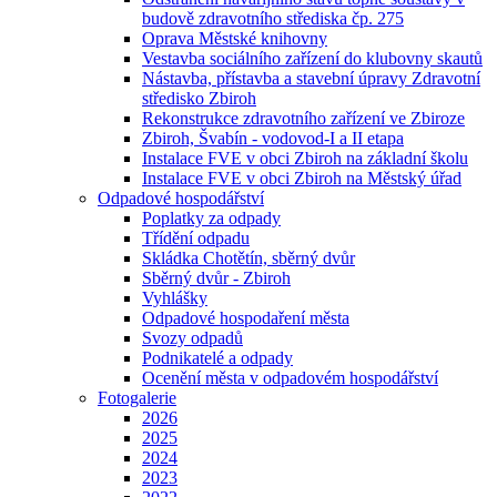
budově zdravotního střediska čp. 275
Oprava Městské knihovny
Vestavba sociálního zařízení do klubovny skautů
Nástavba, přístavba a stavební úpravy Zdravotní
středisko Zbiroh
Rekonstrukce zdravotního zařízení ve Zbiroze
Zbiroh, Švabín - vodovod-I a II etapa
Instalace FVE v obci Zbiroh na základní školu
Instalace FVE v obci Zbiroh na Městský úřad
Odpadové hospodářství
Poplatky za odpady
Třídění odpadu
Skládka Chotětín, sběrný dvůr
Sběrný dvůr - Zbiroh
Vyhlášky
Odpadové hospodaření města
Svozy odpadů
Podnikatelé a odpady
Ocenění města v odpadovém hospodářství
Fotogalerie
2026
2025
2024
2023