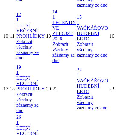
záznamy ze dne
14
12
1
15
1
LEGENDY
1
LETNÍ
VE
VAČKÁŘOVO
VEČERNÍ
ZBIROZE
HUDEBNÍ
10
11
PROHLÍDKY
13
16
2026
LÉTO
Zobrazit
Zobrazit
Zobrazit
všechny
všechny
všechny
záznamy ze
záznamy ze
záznamy ze dne
dne
dne
19
22
1
1
LETNÍ
VAČKÁŘOVO
VEČERNÍ
HUDEBNÍ
17
18
PROHLÍDKY
20
21
23
LÉTO
Zobrazit
Zobrazit
všechny
všechny
záznamy ze
záznamy ze dne
dne
26
1
LETNÍ
VEČERNÍ