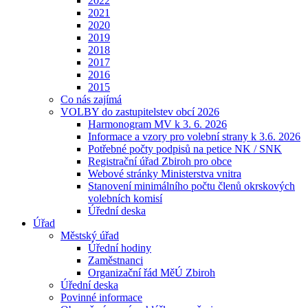
2022
2021
2020
2019
2018
2017
2016
2015
Co nás zajímá
VOLBY do zastupitelstev obcí 2026
Harmonogram MV k 3. 6. 2026
Informace a vzory pro volební strany k 3.6. 2026
Potřebné počty podpisů na petice NK / SNK
Registrační úřad Zbiroh pro obce
Webové stránky Ministerstva vnitra
Stanovení minimálního počtu členů okrskových
volebních komisí
Úřední deska
Úřad
Městský úřad
Úřední hodiny
Zaměstnanci
Organizační řád MěÚ Zbiroh
Úřední deska
Povinné informace