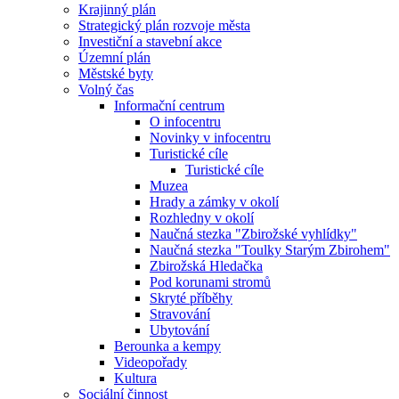
Krajinný plán
Strategický plán rozvoje města
Investiční a stavební akce
Územní plán
Městské byty
Volný čas
Informační centrum
O infocentru
Novinky v infocentru
Turistické cíle
Turistické cíle
Muzea
Hrady a zámky v okolí
Rozhledny v okolí
Naučná stezka "Zbirožské vyhlídky"
Naučná stezka "Toulky Starým Zbirohem"
Zbirožská Hledačka
Pod korunami stromů
Skryté příběhy
Stravování
Ubytování
Berounka a kempy
Videopořady
Kultura
Sociální činnost