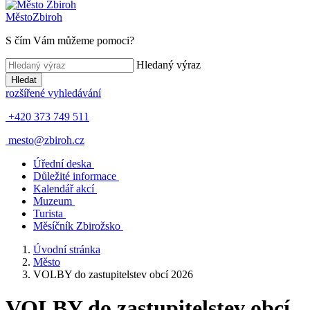
Město
Zbiroh
S čím Vám můžeme pomoci?
Hledaný výraz
Hledat
rozšířené vyhledávání
+420 373 749 511
mesto@zbiroh.cz
Úřední deska
Důležité informace
Kalendář akcí
Muzeum
Turista
Měsíčník Zbirožsko
Úvodní stránka
Město
VOLBY do zastupitelstev obcí 2026
VOLBY do zastupitelstev obcí