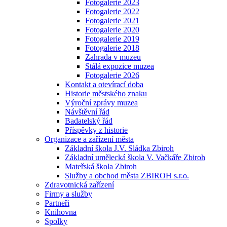
Fotogalerie 2023
Fotogalerie 2022
Fotogalerie 2021
Fotogalerie 2020
Fotogalerie 2019
Fotogalerie 2018
Zahrada v muzeu
Stálá expozice muzea
Fotogalerie 2026
Kontakt a otevírací doba
Historie městského znaku
Výroční zprávy muzea
Návštěvní řád
Badatelský řád
Příspěvky z historie
Organizace a zařízení města
Základní škola J.V. Sládka Zbiroh
Základní umělecká škola V. Vačkáře Zbiroh
Mateřská škola Zbiroh
Služby a obchod města ZBIROH s.r.o.
Zdravotnická zařízení
Firmy a služby
Partneři
Knihovna
Spolky