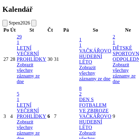
Kalendář
Srpen
2026
Po
Út
St
Čt
Pá
So
Ne
29
2
1
1
1
1
LETNÍ
DĚTSKÉ
VAČKÁŘOVO
VEČERNÍ
SPORTOVN
HUDEBNÍ
27
28
PROHLÍDKY
30
31
ODPOLED
LÉTO
Zobrazit
Zobrazit
Zobrazit
všechny
všechny
všechny
záznamy ze
záznamy ze
záznamy ze dne
dne
dne
8
5
2
1
DEN S
LETNÍ
FOTBALEM
VEČERNÍ
VE ZBIROZE
3
4
PROHLÍDKY
6
7
VAČKÁŘOVO
9
Zobrazit
HUDEBNÍ
všechny
LÉTO
záznamy ze
Zobrazit
dne
všechny