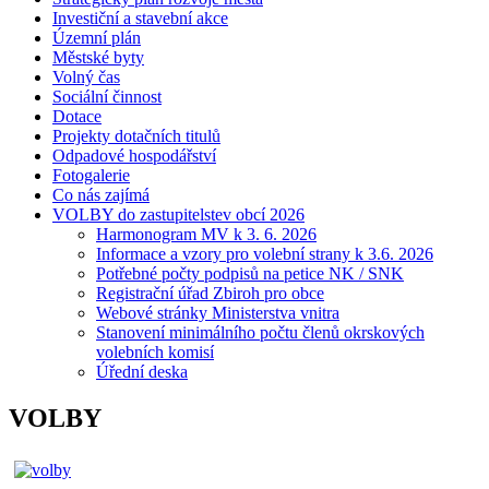
Investiční a stavební akce
Územní plán
Městské byty
Volný čas
Sociální činnost
Dotace
Projekty dotačních titulů
Odpadové hospodářství
Fotogalerie
Co nás zajímá
VOLBY do zastupitelstev obcí 2026
Harmonogram MV k 3. 6. 2026
Informace a vzory pro volební strany k 3.6. 2026
Potřebné počty podpisů na petice NK / SNK
Registrační úřad Zbiroh pro obce
Webové stránky Ministerstva vnitra
Stanovení minimálního počtu členů okrskových
volebních komisí
Úřední deska
VOLBY