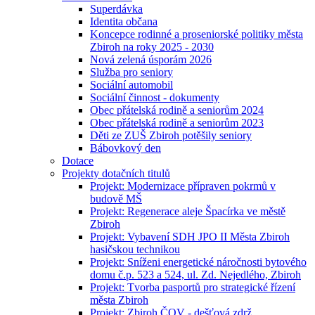
Superdávka
Identita občana
Koncepce rodinné a proseniorské politiky města
Zbiroh na roky 2025 - 2030
Nová zelená úsporám 2026
Služba pro seniory
Sociální automobil
Sociální činnost - dokumenty
Obec přátelská rodině a seniorům 2024
Obec přátelská rodině a seniorům 2023
Děti ze ZUŠ Zbiroh potěšily seniory
Bábovkový den
Dotace
Projekty dotačních titulů
Projekt: Modernizace přípraven pokrmů v
budově MŠ
Projekt: Regenerace aleje Špacírka ve městě
Zbiroh
Projekt: Vybavení SDH JPO II Města Zbiroh
hasičskou technikou
Projekt: Sníženi energetické náročnosti bytového
domu č.p. 523 a 524, ul. Zd. Nejedlého, Zbiroh
Projekt: Tvorba pasportů pro strategické řízení
města Zbiroh
Projekt: Zbiroh ČOV - dešťová zdrž