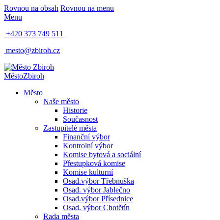
Rovnou na obsah
Rovnou na menu
Menu
+420 373 749 511
mesto@zbiroh.cz
Město
Zbiroh
Město
Naše město
Historie
Současnost
Zastupitelé města
Finanční výbor
Kontrolní výbor
Komise bytová a sociální
Přestupková komise
Komise kulturní
Osad.výbor Třebnuška
Osad. výbor Jablečno
Osad.výbor Přísednice
Osad. výbor Chotětín
Rada města