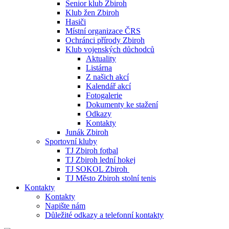
Senior klub Zbiroh
Klub žen Zbiroh
Hasiči
Místní organizace ČRS
Ochránci přírody Zbiroh
Klub vojenských důchodců
Aktuality
Listárna
Z našich akcí
Kalendář akcí
Fotogalerie
Dokumenty ke stažení
Odkazy
Kontakty
Junák Zbiroh
Sportovní kluby
TJ Zbiroh fotbal
TJ Zbiroh lední hokej
TJ SOKOL Zbiroh
TJ Město Zbiroh stolní tenis
Kontakty
Kontakty
Napište nám
Důležité odkazy a telefonní kontakty