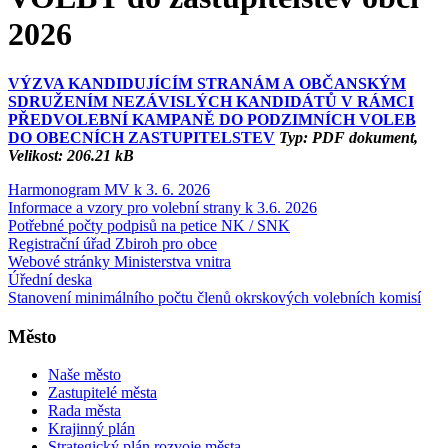
2026
VÝZVA KANDIDUJÍCÍM STRANÁM A OBČANSKÝM
SDRUŽENÍM NEZÁVISLÝCH KANDIDÁTŮ V RÁMCI
PŘEDVOLEBNÍ KAMPANĚ DO PODZIMNÍCH VOLEB
DO OBECNÍCH ZASTUPITELSTEV
Typ: PDF dokument,
Velikost: 206.21 kB
Harmonogram MV k 3. 6. 2026
Informace a vzory pro volební strany k 3.6. 2026
Potřebné počty podpisů na petice NK / SNK
Registrační úřad Zbiroh pro obce
Webové stránky Ministerstva vnitra
Úřední deska
Stanovení minimálního počtu členů okrskových volebních komisí
Město
Naše město
Zastupitelé města
Rada města
Krajinný plán
Strategický plán rozvoje města