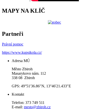
MAPY NA KLÍČ
Partneři
Právní pomoc
https://www.kupsikola.cz/
Adresa MÚ
Město Zbiroh
Masarykovo nám. 112
338 08 Zbiroh
GPS: 49°51'36.86"N, 13°46'21.433"E
Kontakt
Telefon: 373 749 511
E-mail:
mesto@zbiroh.cz