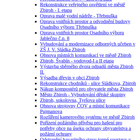
Rekonstrukce veřejného osvětlení ve městě
Zbiroh - I. etapa
Oprava malé vodní nádrže - Třebnuška
Oprava vnitřních prostor a odvodnění budovy
Osadního výboru Třebnuška
Oprava vnitřních prostor Osadního výboru
Jablečno č.p. 8
Vybudování a modernizace odborných učeben v
ZŠ J. V. Sládka Zbiroh
Obnova místních komunikací ve městě Zbiroh
Zbiroh, Švabín - vodovod-I a II etapa
Výstavba sběrného dvora odpadů města Zbiroh
II.
Výsadba dřevin v obci Zbiroh
Rekonstrukce chodníků - ulice Sládkova, Zbiroh
Nákup kompostérů pro obyvatele města Zbiroh
Město Zbiroh - Vybudování dětské skupiny
Zbiroh, sokolovna, Tyršova ulice
Obnova strojovny ČOV a místní komunikace
Pujmanova
Rozšíření kamerového systému ve městě Zbiroh
Pořízení požárního přívěsu pro hašení pro
potřeby obce na úseku ochrany obyvatelstva a
požární ochrany
Odstranění havarijního stavu topné soustavy v