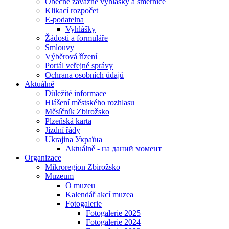
Obecně závazné vyhlášky a směrnice
Klikací rozpočet
E-podatelna
Vyhlášky
Žádosti a formuláře
Smlouvy
Výběrová řízení
Portál veřejné správy
Ochrana osobních údajů
Aktuálně
Důležité informace
Hlášení městského rozhlasu
Měsíčník Zbirožsko
Plzeňská karta
Jízdní řády
Ukrajina Україна
Aktuálně - на даний момент
Organizace
Mikroregion Zbirožsko
Muzeum
O muzeu
Kalendář akcí muzea
Fotogalerie
Fotogalerie 2025
Fotogalerie 2024