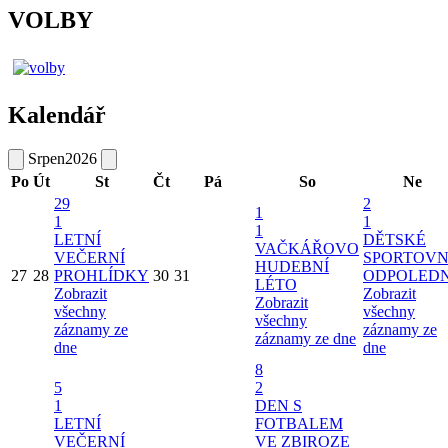
VOLBY
Kalendář
Srpen
2026
Po
Út
St
Čt
Pá
So
Ne
29
2
1
1
1
1
LETNÍ
DĚTSKÉ
VAČKÁŘOVO
VEČERNÍ
SPORTOVN
HUDEBNÍ
27
28
PROHLÍDKY
30
31
ODPOLED
LÉTO
Zobrazit
Zobrazit
Zobrazit
všechny
všechny
všechny
záznamy ze
záznamy ze
záznamy ze dne
dne
dne
8
5
2
1
DEN S
LETNÍ
FOTBALEM
VEČERNÍ
VE ZBIROZE