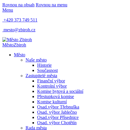
Rovnou na obsah
Rovnou na menu
Menu
+420 373 749 511
mesto@zbiroh.cz
Město
Zbiroh
Město
Naše město
Historie
Současnost
Zastupitelé města
Finanční výbor
Kontrolní výbor
Komise bytová a sociální
Přestupková komise
Komise kulturní
Osad.výbor Třebnuška
Osad. výbor Jablečno
Osad.výbor Přísednice
Osad. výbor Chotětín
Rada města