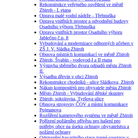
Rekonstrukce veřejného osvětlení ve městě
Zbiroh - I. etapa
Oprava malé vodní nádrže - Třebnuška
Oprava vnitřních prostor a odvodnění budovy
Osadního výboru Třebnuška
Oprava vnitřních prostor Osadního výboru
Jablečno č.p. 8
Vybudování a modernizace odborných učeben v
ZŠ J. V. Sládka Zbiroh
Obnova místních komunikací ve městě Zbiroh
Zbiroh, Švabín - vodovod-I a II etapa
Výstavba sběrného dvora odpadů města Zbiroh
II.
Výsadba dřevin v obci Zbiroh
Rekonstrukce chodníků - ulice Sládkova, Zbiroh
Nákup kompostérů pro obyvatele města Zbiroh
Město Zbiroh - Vybudování dětské skupiny
Zbiroh, sokolovna, Tyršova ulice
Obnova strojovny ČOV a místní komunikace
Pujmanova
Rozšíření kamerového systému ve městě Zbiroh
Pořízení požárního přívěsu pro hašení pro
potřeby obce na úseku ochrany obyvatelstva a
požární ochrany
Odstranění havarijního stavu topné soustavy v