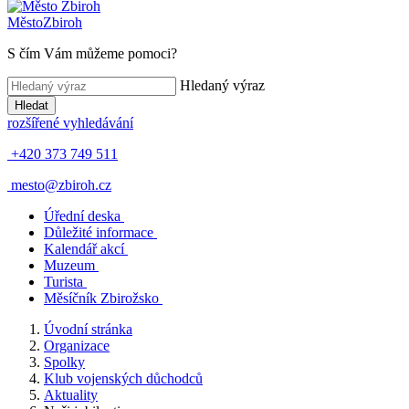
Město
Zbiroh
S čím Vám můžeme pomoci?
Hledaný výraz
Hledat
rozšířené vyhledávání
+420 373 749 511
mesto@zbiroh.cz
Úřední deska
Důležité informace
Kalendář akcí
Muzeum
Turista
Měsíčník Zbirožsko
Úvodní stránka
Organizace
Spolky
Klub vojenských důchodců
Aktuality