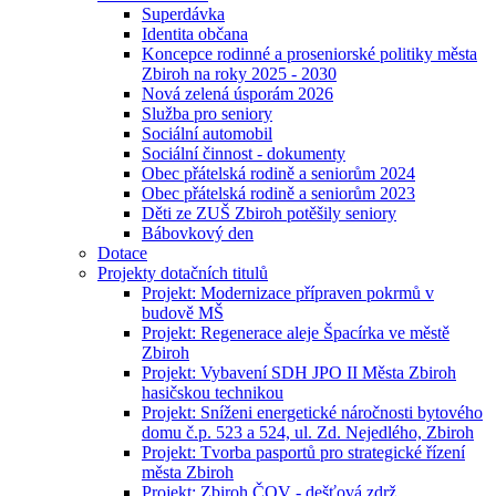
Superdávka
Identita občana
Koncepce rodinné a proseniorské politiky města
Zbiroh na roky 2025 - 2030
Nová zelená úsporám 2026
Služba pro seniory
Sociální automobil
Sociální činnost - dokumenty
Obec přátelská rodině a seniorům 2024
Obec přátelská rodině a seniorům 2023
Děti ze ZUŠ Zbiroh potěšily seniory
Bábovkový den
Dotace
Projekty dotačních titulů
Projekt: Modernizace přípraven pokrmů v
budově MŠ
Projekt: Regenerace aleje Špacírka ve městě
Zbiroh
Projekt: Vybavení SDH JPO II Města Zbiroh
hasičskou technikou
Projekt: Sníženi energetické náročnosti bytového
domu č.p. 523 a 524, ul. Zd. Nejedlého, Zbiroh
Projekt: Tvorba pasportů pro strategické řízení
města Zbiroh
Projekt: Zbiroh ČOV - dešťová zdrž