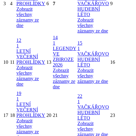
3
4
PROHLÍDKY
6
7
VAČKÁŘOVO
9
Zobrazit
HUDEBNÍ
všechny
LÉTO
záznamy ze
Zobrazit
dne
všechny
záznamy ze dne
14
12
1
15
1
LEGENDY
1
LETNÍ
VE
VAČKÁŘOVO
VEČERNÍ
ZBIROZE
HUDEBNÍ
10
11
PROHLÍDKY
13
16
2026
LÉTO
Zobrazit
Zobrazit
Zobrazit
všechny
všechny
všechny
záznamy ze
záznamy ze
záznamy ze dne
dne
dne
19
22
1
1
LETNÍ
VAČKÁŘOVO
VEČERNÍ
HUDEBNÍ
17
18
PROHLÍDKY
20
21
23
LÉTO
Zobrazit
Zobrazit
všechny
všechny
záznamy ze
záznamy ze dne