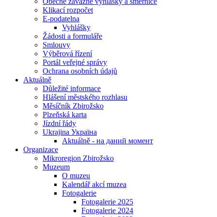
Obecně závazné vyhlášky a směrnice
Klikací rozpočet
E-podatelna
Vyhlášky
Žádosti a formuláře
Smlouvy
Výběrová řízení
Portál veřejné správy
Ochrana osobních údajů
Aktuálně
Důležité informace
Hlášení městského rozhlasu
Měsíčník Zbirožsko
Plzeňská karta
Jízdní řády
Ukrajina Україна
Aktuálně - на даний момент
Organizace
Mikroregion Zbirožsko
Muzeum
O muzeu
Kalendář akcí muzea
Fotogalerie
Fotogalerie 2025
Fotogalerie 2024