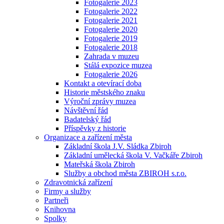
Fotogalerie 2023
Fotogalerie 2022
Fotogalerie 2021
Fotogalerie 2020
Fotogalerie 2019
Fotogalerie 2018
Zahrada v muzeu
Stálá expozice muzea
Fotogalerie 2026
Kontakt a otevírací doba
Historie městského znaku
Výroční zprávy muzea
Návštěvní řád
Badatelský řád
Příspěvky z historie
Organizace a zařízení města
Základní škola J.V. Sládka Zbiroh
Základní umělecká škola V. Vačkáře Zbiroh
Mateřská škola Zbiroh
Služby a obchod města ZBIROH s.r.o.
Zdravotnická zařízení
Firmy a služby
Partneři
Knihovna
Spolky