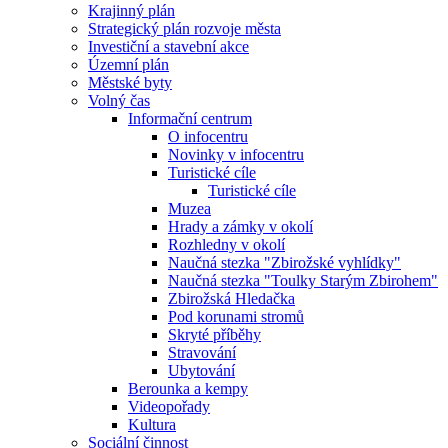
Krajinný plán
Strategický plán rozvoje města
Investiční a stavební akce
Územní plán
Městské byty
Volný čas
Informační centrum
O infocentru
Novinky v infocentru
Turistické cíle
Turistické cíle
Muzea
Hrady a zámky v okolí
Rozhledny v okolí
Naučná stezka "Zbirožské vyhlídky"
Naučná stezka "Toulky Starým Zbirohem"
Zbirožská Hledačka
Pod korunami stromů
Skryté příběhy
Stravování
Ubytování
Berounka a kempy
Videopořady
Kultura
Sociální činnost