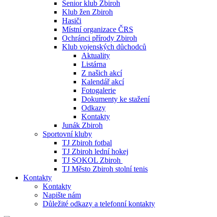
Senior klub Zbiroh
Klub žen Zbiroh
Hasiči
Místní organizace ČRS
Ochránci přírody Zbiroh
Klub vojenských důchodců
Aktuality
Listárna
Z našich akcí
Kalendář akcí
Fotogalerie
Dokumenty ke stažení
Odkazy
Kontakty
Junák Zbiroh
Sportovní kluby
TJ Zbiroh fotbal
TJ Zbiroh lední hokej
TJ SOKOL Zbiroh
TJ Město Zbiroh stolní tenis
Kontakty
Kontakty
Napište nám
Důležité odkazy a telefonní kontakty