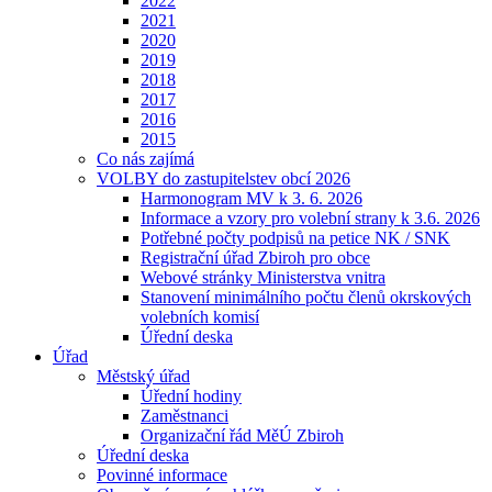
2022
2021
2020
2019
2018
2017
2016
2015
Co nás zajímá
VOLBY do zastupitelstev obcí 2026
Harmonogram MV k 3. 6. 2026
Informace a vzory pro volební strany k 3.6. 2026
Potřebné počty podpisů na petice NK / SNK
Registrační úřad Zbiroh pro obce
Webové stránky Ministerstva vnitra
Stanovení minimálního počtu členů okrskových
volebních komisí
Úřední deska
Úřad
Městský úřad
Úřední hodiny
Zaměstnanci
Organizační řád MěÚ Zbiroh
Úřední deska
Povinné informace