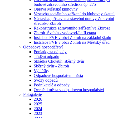
budově zdravotního střediska čp. 275
Oprava Městské knihovny
Vestavba sociálního zařízení do klubovny skautů
Nástavba, přístavba a stavební úpravy Zdravotní
středisko Zbiroh
Rekonstrukce zdravotního zařízení ve Zbiroze
Zbiroh, Švabín - vodovod-I a II etapa
Instalace FVE v obci Zbiroh na základní školu
Instalace FVE v obci Zbiroh na Městský úřad
Odpadové hospodářství
Poplatky za odpady
Třídění odpadu
Skládka Chotětín, sběrný dvůr
Sběrný dvůr - Zbiroh
Vyhlášky
Odpadové hospodaření města
Svozy odpadů
Podnikatelé a odpady
Ocenění města v odpadovém hospodářství
Fotogalerie
2026
2025
2024
2023