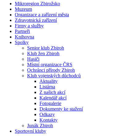
Mikroregion Zbirožsko
Muzeum
Organizace a zařízení města
Zdravotnická zařízení
Firmy a služby
Partneři
Knihovna
Spolky
Senior klub Zbiroh
Klub žen Zbiroh
Hasiči
Místní organizace ČRS
Ochránci přírody Zbiroh
Klub vojenských důchodců
Aktuality
Listárna
Z našich akcí
Kalendář akcí
Fotogalerie
Dokumenty ke stažení
Odkazy
Kontakty
Junák Zbiroh
Sportovní kluby