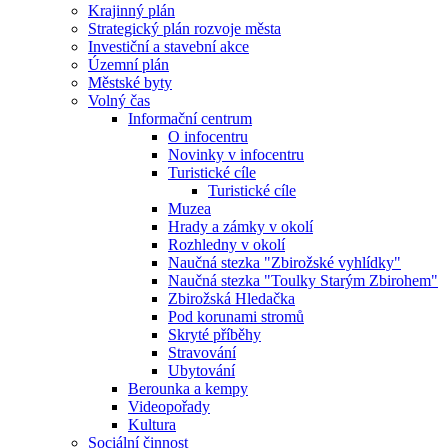
Krajinný plán
Strategický plán rozvoje města
Investiční a stavební akce
Územní plán
Městské byty
Volný čas
Informační centrum
O infocentru
Novinky v infocentru
Turistické cíle
Turistické cíle
Muzea
Hrady a zámky v okolí
Rozhledny v okolí
Naučná stezka "Zbirožské vyhlídky"
Naučná stezka "Toulky Starým Zbirohem"
Zbirožská Hledačka
Pod korunami stromů
Skryté příběhy
Stravování
Ubytování
Berounka a kempy
Videopořady
Kultura
Sociální činnost