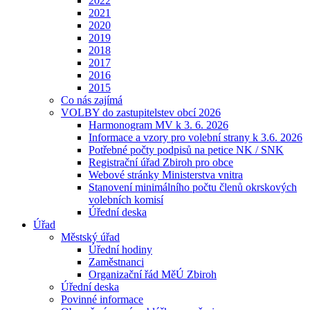
2022
2021
2020
2019
2018
2017
2016
2015
Co nás zajímá
VOLBY do zastupitelstev obcí 2026
Harmonogram MV k 3. 6. 2026
Informace a vzory pro volební strany k 3.6. 2026
Potřebné počty podpisů na petice NK / SNK
Registrační úřad Zbiroh pro obce
Webové stránky Ministerstva vnitra
Stanovení minimálního počtu členů okrskových
volebních komisí
Úřední deska
Úřad
Městský úřad
Úřední hodiny
Zaměstnanci
Organizační řád MěÚ Zbiroh
Úřední deska
Povinné informace