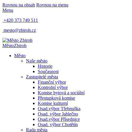
Rovnou na obsah
Rovnou na menu
Menu
+420 373 749 511
mesto@zbiroh.cz
Město
Zbiroh
Město
Naše město
Historie
Současnost
Zastupitelé města
Finanční výbor
Kontrolní výbor
Komise bytová a sociální
Přestupková komise
Komise kulturní
Osad.výbor Třebnuška
Osad. výbor Jablečno
Osad.výbor Přísednice
Osad. výbor Chotětín
Rada města