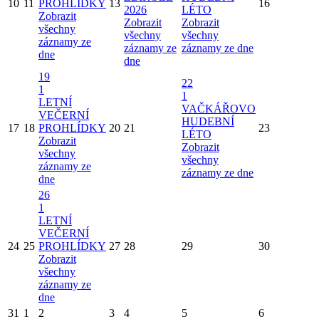
10
11
PROHLÍDKY
13
16
2026
LÉTO
Zobrazit
Zobrazit
Zobrazit
všechny
všechny
všechny
záznamy ze
záznamy ze
záznamy ze dne
dne
dne
19
22
1
1
LETNÍ
VAČKÁŘOVO
VEČERNÍ
HUDEBNÍ
17
18
PROHLÍDKY
20
21
23
LÉTO
Zobrazit
Zobrazit
všechny
všechny
záznamy ze
záznamy ze dne
dne
26
1
LETNÍ
VEČERNÍ
24
25
PROHLÍDKY
27
28
29
30
Zobrazit
všechny
záznamy ze
dne
31
1
2
3
4
5
6