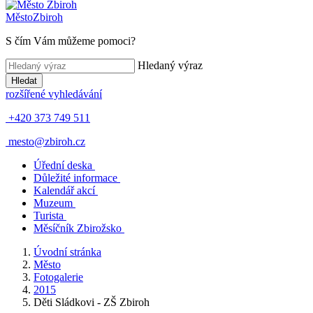
Město
Zbiroh
S čím Vám můžeme pomoci?
Hledaný výraz
Hledat
rozšířené vyhledávání
+420 373 749 511
mesto@zbiroh.cz
Úřední deska
Důležité informace
Kalendář akcí
Muzeum
Turista
Měsíčník Zbirožsko
Úvodní stránka
Město
Fotogalerie
2015
Děti Sládkovi - ZŠ Zbiroh