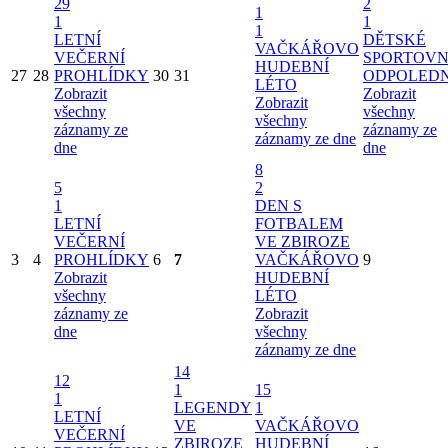
29
2
1
1
1
1
LETNÍ
DĚTSKÉ
VAČKÁŘOVO
VEČERNÍ
SPORTOVN
HUDEBNÍ
27
28
PROHLÍDKY
30
31
ODPOLED
LÉTO
Zobrazit
Zobrazit
Zobrazit
všechny
všechny
všechny
záznamy ze
záznamy ze
záznamy ze dne
dne
dne
8
5
2
1
DEN S
LETNÍ
FOTBALEM
VEČERNÍ
VE ZBIROZE
3
4
PROHLÍDKY
6
7
VAČKÁŘOVO
9
Zobrazit
HUDEBNÍ
všechny
LÉTO
záznamy ze
Zobrazit
dne
všechny
záznamy ze dne
14
12
1
15
1
LEGENDY
1
LETNÍ
VE
VAČKÁŘOVO
VEČERNÍ
ZBIROZE
HUDEBNÍ