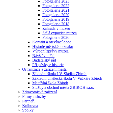
Fotogalerie 2023
Fotogalerie 2022
Fotogalerie 2021
Fotogalerie 2020
Fotogalerie 2019
Fotogalerie 2018
Zahrada v muzeu
Stálá expozice muzea
Fotogalerie 2026
Kontakt a otevírací doba
Historie městského znaku
Výroční zprávy muzea
Návštěvní řád
Badatelský řád
Příspěvky z historie
Organizace a zařízení města
Základní škola J.V. Sládka Zbiroh
Základní umělecká škola V. Vačkáře Zbiroh
Mateřská škola Zbiroh
Služby a obchod města ZBIROH s.r.o.
Zdravotnická zařízení
Firmy a služby
Partneři
Knihovna
Spolky