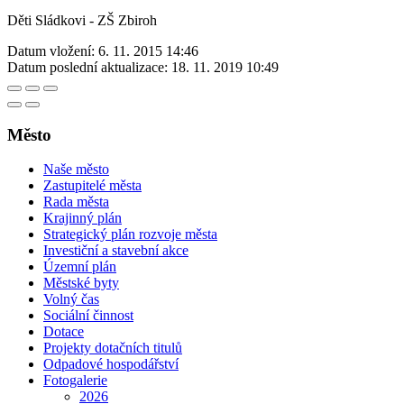
Děti Sládkovi - ZŠ Zbiroh
Datum vložení:
6. 11. 2015 14:46
Datum poslední aktualizace:
18. 11. 2019 10:49
Město
Naše město
Zastupitelé města
Rada města
Krajinný plán
Strategický plán rozvoje města
Investiční a stavební akce
Územní plán
Městské byty
Volný čas
Sociální činnost
Dotace
Projekty dotačních titulů
Odpadové hospodářství
Fotogalerie
2026