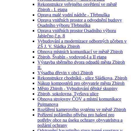
Rekonstrukce veřejného osvětlení ve městě
Zbiroh - I. etapa
Oprava malé vodní nádrže - Třebnuška
Oprava vnitřních prostor a odvodnění budovy
Osadního výboru Třebnuška
Oprava vnitřních prostor Osadního výboru
Jablečno č.p. 8
Vybudování a modernizace odborných učeben v
ZŠ J. V. Sládka Zbiroh
Obnova místních komunikací ve městě Zbiroh
Zbiroh, Švabín - vodovod-I a II etapa
Výstavba sběrného dvora odpadů města Zbiroh
II.
Výsadba dřevin v obci Zbiroh
Rekonstrukce chodníků - ulice Sládkova, Zbiroh
Nákup kompostérů pro obyvatele města Zbiroh
Město Zbiroh - Vybudování dětské skupiny
Zbiroh, sokolovna, Tyršova ulice
Obnova strojovny ČOV a místní komunikace
Pujmanova
Rozšíření kamerového systému ve městě Zbiroh
Pořízení požárního přívěsu pro hašení pro
potřeby obce na úseku ochrany obyvatelstva a
požární ochrany
Odstranění havarijního stavu topné soustavy v