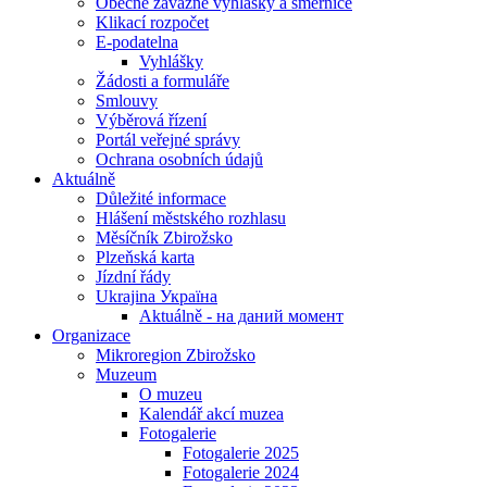
Obecně závazné vyhlášky a směrnice
Klikací rozpočet
E-podatelna
Vyhlášky
Žádosti a formuláře
Smlouvy
Výběrová řízení
Portál veřejné správy
Ochrana osobních údajů
Aktuálně
Důležité informace
Hlášení městského rozhlasu
Měsíčník Zbirožsko
Plzeňská karta
Jízdní řády
Ukrajina Україна
Aktuálně - на даний момент
Organizace
Mikroregion Zbirožsko
Muzeum
O muzeu
Kalendář akcí muzea
Fotogalerie
Fotogalerie 2025
Fotogalerie 2024