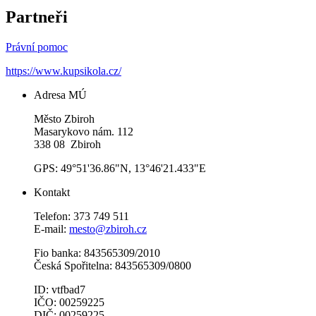
Partneři
Právní pomoc
https://www.kupsikola.cz/
Adresa MÚ
Město Zbiroh
Masarykovo nám. 112
338 08 Zbiroh
GPS: 49°51'36.86"N, 13°46'21.433"E
Kontakt
Telefon: 373 749 511
E-mail:
mesto@zbiroh.cz
Fio banka: 843565309/2010
Česká Spořitelna: 843565309/0800
ID: vtfbad7
IČO: 00259225
DIČ: 00259225