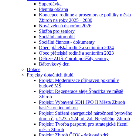
Superdávka
Identita občana
Koncepce rodinné a proseniorské politiky města
Zbiroh na roky 2025 - 2030
Nová zelená úsporám 2026
Služba pro seniory
Sociální automobil
Sociální činnost - dokumenty
Obec přátelská rodině a seniorům 2024
Obec přátelská rodině a seniorům 2023
Děti ze ZUŠ Zbiroh potěšily seniory
Bábovkový den
Dotace
Projekty dotačních titulů
Projekt: Modernizace přípraven pokrmů v
budově MŠ
Projekt: Regenerace aleje Špacírka ve městě
Zbiroh
Projekt: Vybavení SDH JPO II Města Zbiroh
hasičskou technikou
Projekt: Sníženi energetické náročnosti bytového
domu č.p. 523 a 524, ul. Zd. Nejedlého, Zbiroh
Projekt: Tvorba pasportů pro strategické řízení
města Zbiroh
Projekt: Zbiroh ČOV - dešťová zdrž