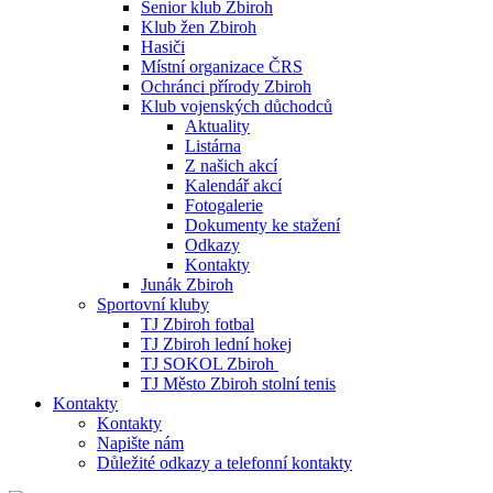
Senior klub Zbiroh
Klub žen Zbiroh
Hasiči
Místní organizace ČRS
Ochránci přírody Zbiroh
Klub vojenských důchodců
Aktuality
Listárna
Z našich akcí
Kalendář akcí
Fotogalerie
Dokumenty ke stažení
Odkazy
Kontakty
Junák Zbiroh
Sportovní kluby
TJ Zbiroh fotbal
TJ Zbiroh lední hokej
TJ SOKOL Zbiroh
TJ Město Zbiroh stolní tenis
Kontakty
Kontakty
Napište nám
Důležité odkazy a telefonní kontakty