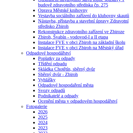
budově zdravotního střediska čp. 275
Oprava Městské knihovny
Vestavba sociálního zařízení do klubovny skautů
Nástavba, přístavba a stavební úpravy Zdravotní
středisko Zbiroh
Rekonstrukce zdravotního zařízení ve Zbiroze
Zbiroh, Švabín - vodovod-I a II etapa
Instalace FVE v obci Zbiroh na základní školu
Instalace FVE v obci Zbiroh na Městský úřad
Odpadové hospodářství
Poplatky za odpady
Třídění odpadu
Skládka Chotětín, sběrný dvůr
Sběrný dvůr - Zbiroh
Vyhlášky
Odpadové hospodaření města
Svozy odpadů
Podnikatelé a odpady
Ocenění města v odpadovém hospodářství
Fotogalerie
2026
2025
2024
2023