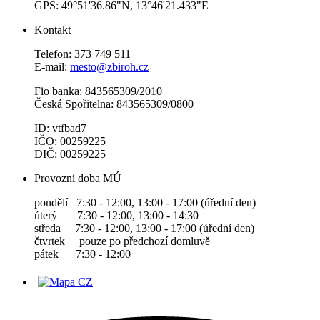
GPS: 49°51'36.86"N, 13°46'21.433"E
Kontakt
Telefon: 373 749 511
E-mail:
mesto@zbiroh.cz
Fio banka: 843565309/2010
Česká Spořitelna: 843565309/0800
ID: vtfbad7
IČO: 00259225
DIČ: 00259225
Provozní doba MÚ
pondělí 7:30 - 12:00, 13:00 - 17:00 (úřední den)
úterý 7:30 - 12:00, 13:00 - 14:30
středa 7:30 - 12:00, 13:00 - 17:00 (úřední den)
čtvrtek pouze po předchozí domluvě
pátek 7:30 - 12:00