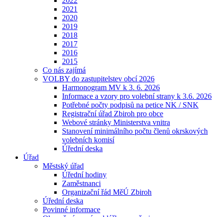
2022
2021
2020
2019
2018
2017
2016
2015
Co nás zajímá
VOLBY do zastupitelstev obcí 2026
Harmonogram MV k 3. 6. 2026
Informace a vzory pro volební strany k 3.6. 2026
Potřebné počty podpisů na petice NK / SNK
Registrační úřad Zbiroh pro obce
Webové stránky Ministerstva vnitra
Stanovení minimálního počtu členů okrskových
volebních komisí
Úřední deska
Úřad
Městský úřad
Úřední hodiny
Zaměstnanci
Organizační řád MěÚ Zbiroh
Úřední deska
Povinné informace