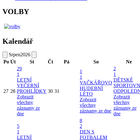
VOLBY
Kalendář
Srpen
2026
Po
Út
St
Čt
Pá
So
Ne
29
2
1
1
1
1
LETNÍ
DĚTSKÉ
VAČKÁŘOVO
VEČERNÍ
SPORTOVN
HUDEBNÍ
27
28
PROHLÍDKY
30
31
ODPOLED
LÉTO
Zobrazit
Zobrazit
Zobrazit
všechny
všechny
všechny
záznamy ze
záznamy ze
záznamy ze dne
dne
dne
8
5
2
1
DEN S
LETNÍ
FOTBALEM