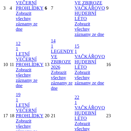
VEČERNÍ
VE ZBIROZE
3
4
PROHLÍDKY
6
7
VAČKÁŘOVO
9
Zobrazit
HUDEBNÍ
všechny
LÉTO
záznamy ze
Zobrazit
dne
všechny
záznamy ze dne
14
12
1
15
1
LEGENDY
1
LETNÍ
VE
VAČKÁŘOVO
VEČERNÍ
ZBIROZE
HUDEBNÍ
10
11
PROHLÍDKY
13
16
2026
LÉTO
Zobrazit
Zobrazit
Zobrazit
všechny
všechny
všechny
záznamy ze
záznamy ze
záznamy ze dne
dne
dne
19
22
1
1
LETNÍ
VAČKÁŘOVO
VEČERNÍ
HUDEBNÍ
17
18
PROHLÍDKY
20
21
23
LÉTO
Zobrazit
Zobrazit
všechny
všechny