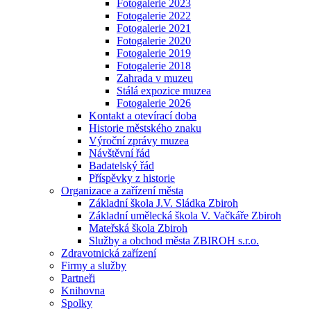
Fotogalerie 2023
Fotogalerie 2022
Fotogalerie 2021
Fotogalerie 2020
Fotogalerie 2019
Fotogalerie 2018
Zahrada v muzeu
Stálá expozice muzea
Fotogalerie 2026
Kontakt a otevírací doba
Historie městského znaku
Výroční zprávy muzea
Návštěvní řád
Badatelský řád
Příspěvky z historie
Organizace a zařízení města
Základní škola J.V. Sládka Zbiroh
Základní umělecká škola V. Vačkáře Zbiroh
Mateřská škola Zbiroh
Služby a obchod města ZBIROH s.r.o.
Zdravotnická zařízení
Firmy a služby
Partneři
Knihovna
Spolky