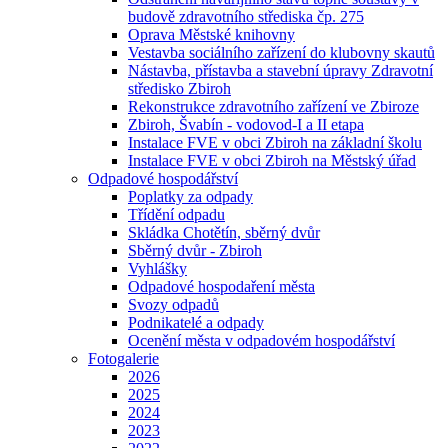
budově zdravotního střediska čp. 275
Oprava Městské knihovny
Vestavba sociálního zařízení do klubovny skautů
Nástavba, přístavba a stavební úpravy Zdravotní
středisko Zbiroh
Rekonstrukce zdravotního zařízení ve Zbiroze
Zbiroh, Švabín - vodovod-I a II etapa
Instalace FVE v obci Zbiroh na základní školu
Instalace FVE v obci Zbiroh na Městský úřad
Odpadové hospodářství
Poplatky za odpady
Třídění odpadu
Skládka Chotětín, sběrný dvůr
Sběrný dvůr - Zbiroh
Vyhlášky
Odpadové hospodaření města
Svozy odpadů
Podnikatelé a odpady
Ocenění města v odpadovém hospodářství
Fotogalerie
2026
2025
2024
2023