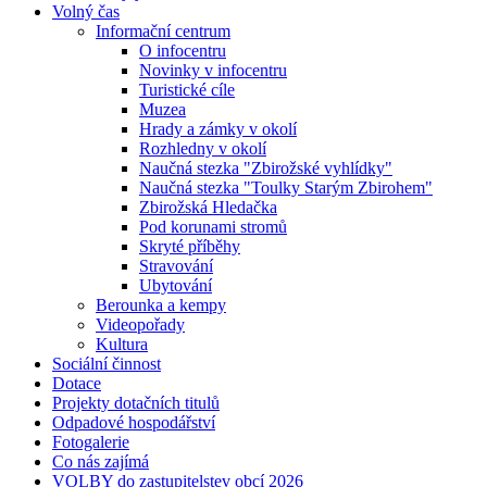
Volný čas
Informační centrum
O infocentru
Novinky v infocentru
Turistické cíle
Muzea
Hrady a zámky v okolí
Rozhledny v okolí
Naučná stezka "Zbirožské vyhlídky"
Naučná stezka "Toulky Starým Zbirohem"
Zbirožská Hledačka
Pod korunami stromů
Skryté příběhy
Stravování
Ubytování
Berounka a kempy
Videopořady
Kultura
Sociální činnost
Dotace
Projekty dotačních titulů
Odpadové hospodářství
Fotogalerie
Co nás zajímá
VOLBY do zastupitelstev obcí 2026