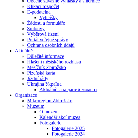
Obecně závazné vyhlášky a směrnice
Klikací rozpočet
E-podatelna
Vyhlášky
Žádosti a formuláře
Smlouvy
Výběrová řízení
Portál veřejné správy
Ochrana osobních údajů
Aktuálně
Důležité informace
Hlášení městského rozhlasu
Měsíčník Zbirožsko
Plzeňská karta
Jízdní řády
Ukrajina Україна
Aktuálně - на даний момент
Organizace
Mikroregion Zbirožsko
Muzeum
O muzeu
Kalendář akcí muzea
Fotogalerie
Fotogalerie 2025
Fotogalerie 2024