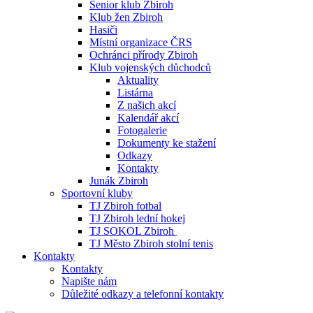
Senior klub Zbiroh
Klub žen Zbiroh
Hasiči
Místní organizace ČRS
Ochránci přírody Zbiroh
Klub vojenských důchodců
Aktuality
Listárna
Z našich akcí
Kalendář akcí
Fotogalerie
Dokumenty ke stažení
Odkazy
Kontakty
Junák Zbiroh
Sportovní kluby
TJ Zbiroh fotbal
TJ Zbiroh lední hokej
TJ SOKOL Zbiroh
TJ Město Zbiroh stolní tenis
Kontakty
Kontakty
Napište nám
Důležité odkazy a telefonní kontakty