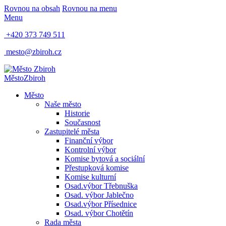
Rovnou na obsah
Rovnou na menu
Menu
+420 373 749 511
mesto@zbiroh.cz
Město
Zbiroh
Město
Naše město
Historie
Současnost
Zastupitelé města
Finanční výbor
Kontrolní výbor
Komise bytová a sociální
Přestupková komise
Komise kulturní
Osad.výbor Třebnuška
Osad. výbor Jablečno
Osad.výbor Přísednice
Osad. výbor Chotětín
Rada města