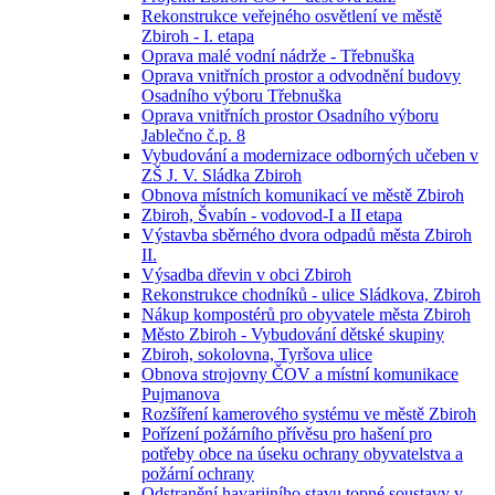
Rekonstrukce veřejného osvětlení ve městě
Zbiroh - I. etapa
Oprava malé vodní nádrže - Třebnuška
Oprava vnitřních prostor a odvodnění budovy
Osadního výboru Třebnuška
Oprava vnitřních prostor Osadního výboru
Jablečno č.p. 8
Vybudování a modernizace odborných učeben v
ZŠ J. V. Sládka Zbiroh
Obnova místních komunikací ve městě Zbiroh
Zbiroh, Švabín - vodovod-I a II etapa
Výstavba sběrného dvora odpadů města Zbiroh
II.
Výsadba dřevin v obci Zbiroh
Rekonstrukce chodníků - ulice Sládkova, Zbiroh
Nákup kompostérů pro obyvatele města Zbiroh
Město Zbiroh - Vybudování dětské skupiny
Zbiroh, sokolovna, Tyršova ulice
Obnova strojovny ČOV a místní komunikace
Pujmanova
Rozšíření kamerového systému ve městě Zbiroh
Pořízení požárního přívěsu pro hašení pro
potřeby obce na úseku ochrany obyvatelstva a
požární ochrany
Odstranění havarijního stavu topné soustavy v