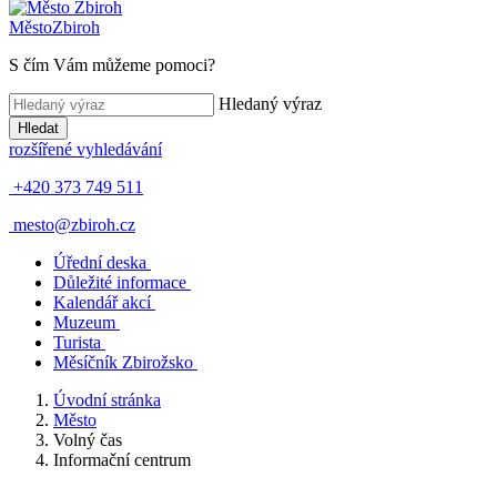
Město
Zbiroh
S čím Vám můžeme pomoci?
Hledaný výraz
Hledat
rozšířené vyhledávání
+420 373 749 511
mesto@zbiroh.cz
Úřední deska
Důležité informace
Kalendář akcí
Muzeum
Turista
Měsíčník Zbirožsko
Úvodní stránka
Město
Volný čas
Informační centrum