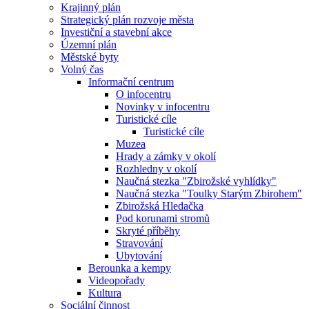
Krajinný plán
Strategický plán rozvoje města
Investiční a stavební akce
Územní plán
Městské byty
Volný čas
Informační centrum
O infocentru
Novinky v infocentru
Turistické cíle
Turistické cíle
Muzea
Hrady a zámky v okolí
Rozhledny v okolí
Naučná stezka "Zbirožské vyhlídky"
Naučná stezka "Toulky Starým Zbirohem"
Zbirožská Hledačka
Pod korunami stromů
Skryté příběhy
Stravování
Ubytování
Berounka a kempy
Videopořady
Kultura
Sociální činnost