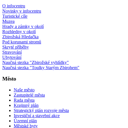
O infocentru
Novinky v infocentru
Turistické cíle
Muzea
Hrady a zámky v okolí
Rozhledny v okolí
Zbirožská Hledačka
Pod korunami stromů
Skryté příběhy
Stravování
Ubytování
Naučná stezka "Zbirožské vyhlídky"
Naučná stezka "Toulky Starým Zbirohem"
Město
Naše město
Zastupitelé města
Rada města
Krajinný plán
Strategický plán rozvoje města
Investiční a stavební akce
Územní plán
Městské byty