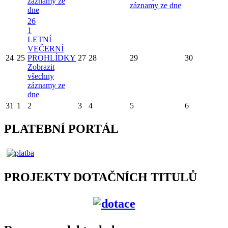
záznamy ze
záznamy ze dne
dne
26
1
LETNÍ
VEČERNÍ
24
25
PROHLÍDKY
27
28
29
30
Zobrazit
všechny
záznamy ze
dne
31
1
2
3
4
5
6
PLATEBNÍ PORTÁL
PROJEKTY DOTAČNÍCH TITULŮ