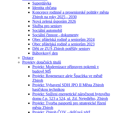
Superdávka
Identita občana
Koncepce rodinné a proseniorské politiky města
Zbiroh na roky 2025 - 2030
Nová zelená úsporám 2026
Služba pro seniory
Sociální automobil
Sociální činnost - dokumenty
Obec přátelská rodině a seniorům 2024
Obec přátelská rodině a seniorům 2023
Děti ze ZUŠ Zbiroh potěšily seniory
Bábovkový den
Dotace
Projekty dotačních titulů
Projekt: Modernizace přípraven pokrmů v
budově MŠ
Projekt: Regenerace aleje Špacírka ve městě
Zbiroh
Projekt: Vybavení SDH JPO II Města Zbiroh
hasičskou technikou
Projekt: Sníženi energetické náročnosti bytového
domu č.p. 523 a 524, ul. Zd. Nejedlého, Zbiroh
Projekt: Tvorba pasportů pro strategické řízení
města Zbiroh
Projekt: Zbiroh ČOV - dešťová zdrž