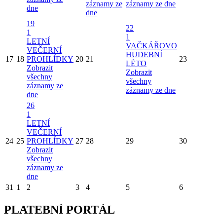
záznamy ze
záznamy ze dne
dne
dne
19
22
1
1
LETNÍ
VAČKÁŘOVO
VEČERNÍ
HUDEBNÍ
17
18
PROHLÍDKY
20
21
23
LÉTO
Zobrazit
Zobrazit
všechny
všechny
záznamy ze
záznamy ze dne
dne
26
1
LETNÍ
VEČERNÍ
24
25
PROHLÍDKY
27
28
29
30
Zobrazit
všechny
záznamy ze
dne
31
1
2
3
4
5
6
PLATEBNÍ PORTÁL