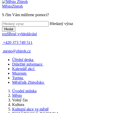
Město
Zbiroh
S čím Vám můžeme pomoci?
Hledaný výraz
Hledat
rozšířené vyhledávání
+420 373 749 511
mesto@zbiroh.cz
Úřední deska
Důležité informace
Kalendář akcí
Muzeum
Turista
Měsíčník Zbirožsko
Úvodní stránka
Město
Volný čas
Kultura
Kulturní akce ve městě