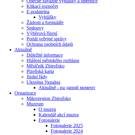
Obecně závazné vyhlášky a směrnice
Klikací rozpočet
E-podatelna
Vyhlášky
Žádosti a formuláře
Smlouvy
Výběrová řízení
Portál veřejné správy
Ochrana osobních údajů
Aktuálně
Důležité informace
Hlášení městského rozhlasu
Měsíčník Zbirožsko
Plzeňská karta
Jízdní řády
Ukrajina Україна
Aktuálně - на даний момент
Organizace
Mikroregion Zbirožsko
Muzeum
O muzeu
Kalendář akcí muzea
Fotogalerie
Fotogalerie 2025
Fotogalerie 2024