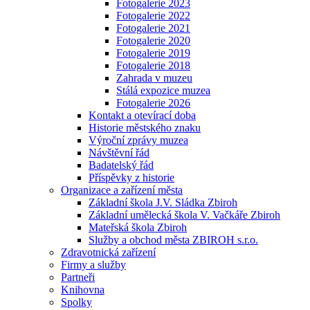
Fotogalerie 2023
Fotogalerie 2022
Fotogalerie 2021
Fotogalerie 2020
Fotogalerie 2019
Fotogalerie 2018
Zahrada v muzeu
Stálá expozice muzea
Fotogalerie 2026
Kontakt a otevírací doba
Historie městského znaku
Výroční zprávy muzea
Návštěvní řád
Badatelský řád
Příspěvky z historie
Organizace a zařízení města
Základní škola J.V. Sládka Zbiroh
Základní umělecká škola V. Vačkáře Zbiroh
Mateřská škola Zbiroh
Služby a obchod města ZBIROH s.r.o.
Zdravotnická zařízení
Firmy a služby
Partneři
Knihovna
Spolky