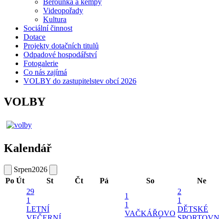
Berounka a kempy
Videopořady
Kultura
Sociální činnost
Dotace
Projekty dotačních titulů
Odpadové hospodářství
Fotogalerie
Co nás zajímá
VOLBY do zastupitelstev obcí 2026
VOLBY
Kalendář
Srpen
2026
Po
Út
St
Čt
Pá
So
Ne
29
2
1
1
1
1
LETNÍ
DĚTSKÉ
VAČKÁŘOVO
VEČERNÍ
SPORTOVN