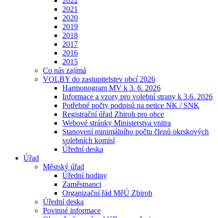
2022
2021
2020
2019
2018
2017
2016
2015
Co nás zajímá
VOLBY do zastupitelstev obcí 2026
Harmonogram MV k 3. 6. 2026
Informace a vzory pro volební strany k 3.6. 2026
Potřebné počty podpisů na petice NK / SNK
Registrační úřad Zbiroh pro obce
Webové stránky Ministerstva vnitra
Stanovení minimálního počtu členů okrskových
volebních komisí
Úřední deska
Úřad
Městský úřad
Úřední hodiny
Zaměstnanci
Organizační řád MěÚ Zbiroh
Úřední deska
Povinné informace