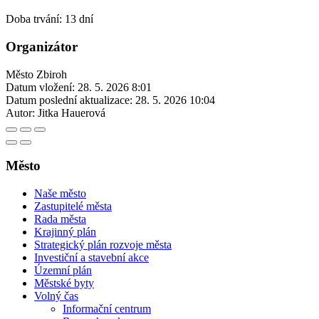
Doba trvání: 13 dní
Organizátor
Město Zbiroh
Datum vložení:
28. 5. 2026 8:01
Datum poslední aktualizace:
28. 5. 2026 10:04
Autor:
Jitka Hauerová
Město
Naše město
Zastupitelé města
Rada města
Krajinný plán
Strategický plán rozvoje města
Investiční a stavební akce
Územní plán
Městské byty
Volný čas
Informační centrum