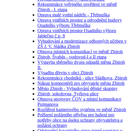
Rekonstrukce veřejného osvětlení ve městě
Zbiroh - I. etapa
Oprava malé vodní nádrže - Třebnuška
Oprava vnitřních prostor a odvodnění budovy
Osadního výboru Třebnuška
Oprava vnitřních prostor Osadního výboru
Jablečno č.p. 8
Vybudování a modernizace odborných učeben v
ZŠ J. V. Sládka Zbiroh
Obnova místních komunikací ve městě Zbiroh
Zbiroh, Švabín - vodovod-I a II etapa
Výstavba sběrného dvora odpadů města Zbiroh
II.
Výsadba dřevin v obci Zbiroh
Rekonstrukce chodníků - ulice Sládkova, Zbiroh
Nákup kompostérů pro obyvatele města Zbiroh
Město Zbiroh - Vybudování dětské skupiny
Zbiroh, sokolovna, Tyršova ulice
Obnova strojovny ČOV a místní komunikace
Pujmanova
Rozšíření kamerového systému ve městě Zbiroh
Pořízení požárního přívěsu pro hašení pro
potřeby obce na úseku ochrany obyvatelstva a
požární ochrany
Odstranění havarijního stavu topné soustavy v