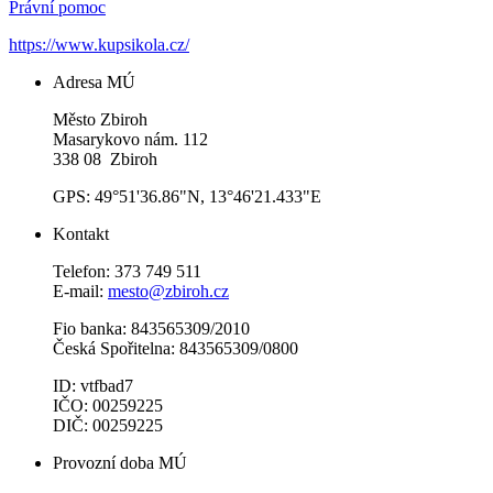
Právní pomoc
https://www.kupsikola.cz/
Adresa MÚ
Město Zbiroh
Masarykovo nám. 112
338 08 Zbiroh
GPS: 49°51'36.86"N, 13°46'21.433"E
Kontakt
Telefon: 373 749 511
E-mail:
mesto@zbiroh.cz
Fio banka: 843565309/2010
Česká Spořitelna: 843565309/0800
ID: vtfbad7
IČO: 00259225
DIČ: 00259225
Provozní doba MÚ