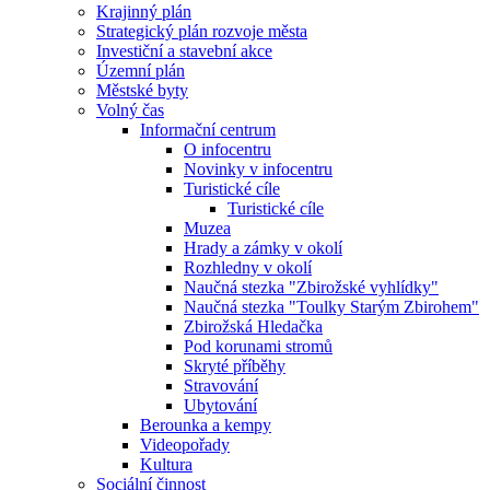
Krajinný plán
Strategický plán rozvoje města
Investiční a stavební akce
Územní plán
Městské byty
Volný čas
Informační centrum
O infocentru
Novinky v infocentru
Turistické cíle
Turistické cíle
Muzea
Hrady a zámky v okolí
Rozhledny v okolí
Naučná stezka "Zbirožské vyhlídky"
Naučná stezka "Toulky Starým Zbirohem"
Zbirožská Hledačka
Pod korunami stromů
Skryté příběhy
Stravování
Ubytování
Berounka a kempy
Videopořady
Kultura
Sociální činnost