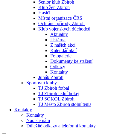
Senior klub Zbiroh
Klub žen Zbiroh
Hasiči
Místní organizace ČRS
Ochránci přírody Zbiroh
Klub vojenských důchodců
Aktuality
Listárna
Z našich akcí
Kalendář akcí
Fotogalerie
Dokumenty ke stažení
Odkazy
Kontakty
Junák Zbiroh
Sportovní kluby
TJ Zbiroh fotbal
TJ Zbiroh lední hokej
TJ SOKOL Zbiroh
TJ Město Zbiroh stolní tenis
Kontakty
Kontakty
Napište nám
Důležité odkazy a telefonní kontakty