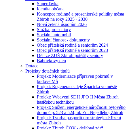
Superdávka
Identita občana
Koncepce rodinné a proseniorské politiky města
Zbiroh na roky 2025 - 2030
Nová zelená úsporám 2026
Služba pro seniory
Sociální automobil
Sociální činnost - dokumenty
Obec přátelská rodině a seniorům 2024
Obec přátelská rodině a seniorům 2023
Děti ze ZUŠ Zbiroh potěšily seniory
Bábovkový den
Dotace
Projekty dotačních titulů
Projekt: Modernizace přípraven pokrmů v
budově MŠ
Projekt: Regenerace aleje Špacírka ve městě
Zbiroh
Projekt: Vybavení SDH JPO II Města Zbiroh
hasičskou technikou
Projekt: Sníženi energetické náročnosti bytového
domu č.p. 523 a 524, ul. Zd. Nejedlého, Zbiroh
Projekt: Tvorba pasportů pro strategické řízení
města Zbiroh
Projekt: Zbiroh ČOV - dešťová zdrž