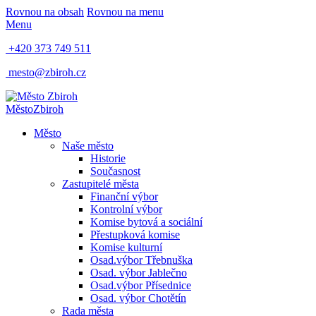
Rovnou na obsah
Rovnou na menu
Menu
+420 373 749 511
mesto@zbiroh.cz
Město
Zbiroh
Město
Naše město
Historie
Současnost
Zastupitelé města
Finanční výbor
Kontrolní výbor
Komise bytová a sociální
Přestupková komise
Komise kulturní
Osad.výbor Třebnuška
Osad. výbor Jablečno
Osad.výbor Přísednice
Osad. výbor Chotětín
Rada města