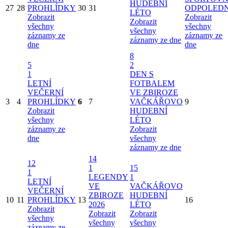
HUDEBNÍ
27
28
PROHLÍDKY
30
31
ODPOLED
LÉTO
Zobrazit
Zobrazit
Zobrazit
všechny
všechny
všechny
záznamy ze
záznamy ze
záznamy ze dne
dne
dne
8
5
2
1
DEN S
LETNÍ
FOTBALEM
VEČERNÍ
VE ZBIROZE
3
4
PROHLÍDKY
6
7
VAČKÁŘOVO
9
Zobrazit
HUDEBNÍ
všechny
LÉTO
záznamy ze
Zobrazit
dne
všechny
záznamy ze dne
14
12
1
15
1
LEGENDY
1
LETNÍ
VE
VAČKÁŘOVO
VEČERNÍ
ZBIROZE
HUDEBNÍ
10
11
PROHLÍDKY
13
16
2026
LÉTO
Zobrazit
Zobrazit
Zobrazit
všechny
všechny
všechny
záznamy ze