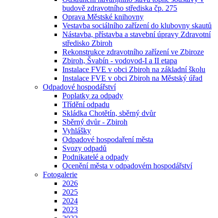
budově zdravotního střediska čp. 275
Oprava Městské knihovny
Vestavba sociálního zařízení do klubovny skautů
Nástavba, přístavba a stavební úpravy Zdravotní
středisko Zbiroh
Rekonstrukce zdravotního zařízení ve Zbiroze
Zbiroh, Švabín - vodovod-I a II etapa
Instalace FVE v obci Zbiroh na základní školu
Instalace FVE v obci Zbiroh na Městský úřad
Odpadové hospodářství
Poplatky za odpady
Třídění odpadu
Skládka Chotětín, sběrný dvůr
Sběrný dvůr - Zbiroh
Vyhlášky
Odpadové hospodaření města
Svozy odpadů
Podnikatelé a odpady
Ocenění města v odpadovém hospodářství
Fotogalerie
2026
2025
2024
2023