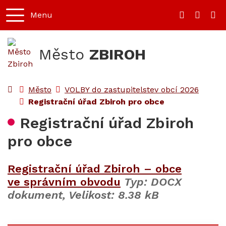
Rovnou na obsah
Rovnou na menu
Menu
+420 373 7
mesto@
Město
ZBIROH
Úvodní stránka
Město
VOLBY do zastupitelstev obcí 2026
Registrační úřad Zbiroh pro obce
Registrační úřad Zbiroh
pro obce
Registrační úřad Zbiroh – obce
ve správním obvodu
Typ: DOCX
dokument, Velikost: 8.38 kB