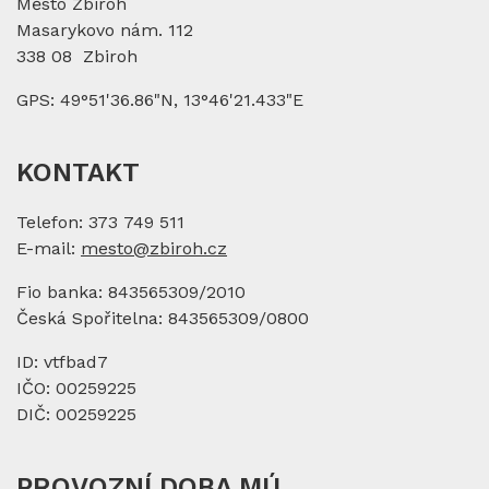
Město Zbiroh
Masarykovo nám. 112
338 08 Zbiroh
GPS: 49°51'36.86"N, 13°46'21.433"E
KONTAKT
Telefon: 373 749 511
E-mail:
mesto@zbiroh.cz
Fio banka: 843565309/2010
Česká Spořitelna: 843565309/0800
ID: vtfbad7
IČO: 00259225
DIČ: 00259225
PROVOZNÍ DOBA MÚ