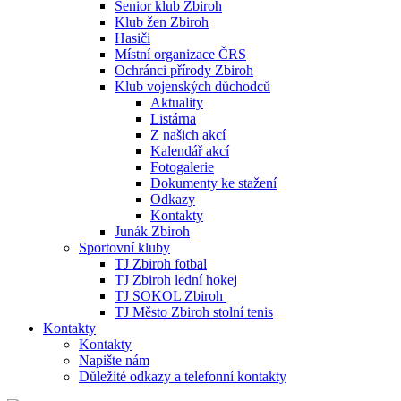
Senior klub Zbiroh
Klub žen Zbiroh
Hasiči
Místní organizace ČRS
Ochránci přírody Zbiroh
Klub vojenských důchodců
Aktuality
Listárna
Z našich akcí
Kalendář akcí
Fotogalerie
Dokumenty ke stažení
Odkazy
Kontakty
Junák Zbiroh
Sportovní kluby
TJ Zbiroh fotbal
TJ Zbiroh lední hokej
TJ SOKOL Zbiroh
TJ Město Zbiroh stolní tenis
Kontakty
Kontakty
Napište nám
Důležité odkazy a telefonní kontakty