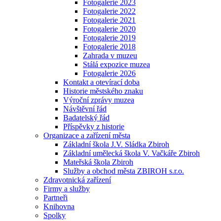
Fotogalerie 2023
Fotogalerie 2022
Fotogalerie 2021
Fotogalerie 2020
Fotogalerie 2019
Fotogalerie 2018
Zahrada v muzeu
Stálá expozice muzea
Fotogalerie 2026
Kontakt a otevírací doba
Historie městského znaku
Výroční zprávy muzea
Návštěvní řád
Badatelský řád
Příspěvky z historie
Organizace a zařízení města
Základní škola J.V. Sládka Zbiroh
Základní umělecká škola V. Vačkáře Zbiroh
Mateřská škola Zbiroh
Služby a obchod města ZBIROH s.r.o.
Zdravotnická zařízení
Firmy a služby
Partneři
Knihovna
Spolky