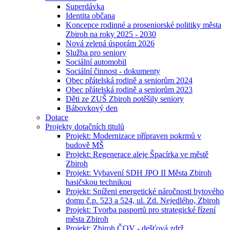
Superdávka
Identita občana
Koncepce rodinné a proseniorské politiky města
Zbiroh na roky 2025 - 2030
Nová zelená úsporám 2026
Služba pro seniory
Sociální automobil
Sociální činnost - dokumenty
Obec přátelská rodině a seniorům 2024
Obec přátelská rodině a seniorům 2023
Děti ze ZUŠ Zbiroh potěšily seniory
Bábovkový den
Dotace
Projekty dotačních titulů
Projekt: Modernizace přípraven pokrmů v
budově MŠ
Projekt: Regenerace aleje Špacírka ve městě
Zbiroh
Projekt: Vybavení SDH JPO II Města Zbiroh
hasičskou technikou
Projekt: Sníženi energetické náročnosti bytového
domu č.p. 523 a 524, ul. Zd. Nejedlého, Zbiroh
Projekt: Tvorba pasportů pro strategické řízení
města Zbiroh
Projekt: Zbiroh ČOV - dešťová zdrž