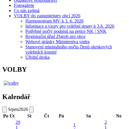
Odpadové hospodářství
Fotogalerie
Co nás zajímá
VOLBY do zastupitelstev obcí 2026
Harmonogram MV k 3. 6. 2026
Informace a vzory pro volební strany k 3.6. 2026
Potřebné počty podpisů na petice NK / SNK
Registrační úřad Zbiroh pro obce
Webové stránky Ministerstva vnitra
Stanovení minimálního počtu členů okrskových
volebních komisí
Úřední deska
VOLBY
Kalendář
Srpen
2026
Po
Út
St
Čt
Pá
So
Ne
29
2
1
1
1