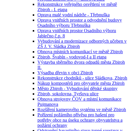
Rekonstrukce veřejného osvětlení ve městě
Zbiroh - I. etapa
Oprava malé vodní nádrže - Třebnuška
Oprava vnitřních prostor a odvodnění budovy
Osadního výboru Třebnuška
Oprava vnitřních prostor Osadního výboru
Jablečno č.p. 8
Vybudování a modernizace odborných učeben v
ZŠ J. V. Sládka Zbiroh
Obnova místních komunikací ve městě Zbiroh
Zbiroh, Švabín - vodovod-I a II etapa
Výstavba sběrného dvora odpadů města Zbiroh
II.
Výsadba dřevin v obci Zbiroh
Rekonstrukce chodníků - ulice Sládkova, Zbiroh
Nákup kompostérů pro obyvatele města Zbiroh
Město Zbiroh - Vybudování dětské skupiny
Zbiroh, sokolovna, Tyršova ulice
Obnova strojovny ČOV a místní komunikace
Pujmanova
Rozšíření kamerového systému ve městě Zbiroh
Pořízení požárního přívěsu pro hašení pro
potřeby obce na úseku ochrany obyvatelstva a
požární ochrany
Odstranění havarijního stavu topné soustavy v