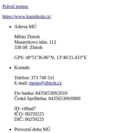
Právní pomoc
https://www.kupsikola.cz/
Adresa MÚ
Město Zbiroh
Masarykovo nám. 112
338 08 Zbiroh
GPS: 49°51'36.86"N, 13°46'21.433"E
Kontakt
Telefon: 373 749 511
E-mail:
mesto@zbiroh.cz
Fio banka: 843565309/2010
Česká Spořitelna: 843565309/0800
ID: vtfbad7
IČO: 00259225
DIČ: 00259225
Provozní doba MÚ