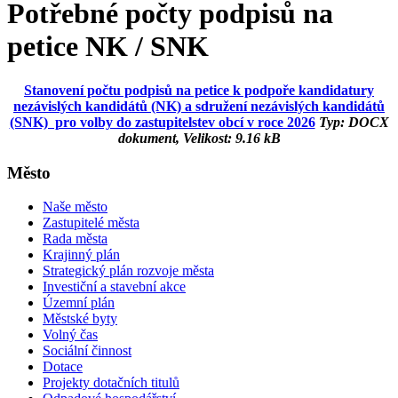
Potřebné počty podpisů na
petice NK / SNK
Stanovení počtu podpisů na petice k podpoře kandidatury
nezávislých kandidátů (NK) a sdružení nezávislých kandidátů
(SNK) pro volby do zastupitelstev obcí v roce 2026
Typ: DOCX
dokument, Velikost: 9.16 kB
Město
Naše město
Zastupitelé města
Rada města
Krajinný plán
Strategický plán rozvoje města
Investiční a stavební akce
Územní plán
Městské byty
Volný čas
Sociální činnost
Dotace
Projekty dotačních titulů