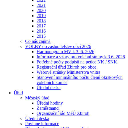
2022
2021
2020
2019
2018
2017
2016
2015
Co nás zajímá
VOLBY do zastupitelstev obcí 2026
Harmonogram MV k 3. 6. 2026
Informace a vzory pro volební strany k 3.6. 2026
Potřebné počty podpisů na petice NK / SNK
Registrační úřad Zbiroh pro obce
Webové stránky Ministerstva vnitra
Stanovení minimálního počtu členů okrskových
volebních komisí
Úřední deska
Úřad
Městský úřad
Úřední hodiny
Zaměstnanci
Organizační řád MěÚ Zbiroh
Úřední deska
Povinné informace