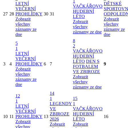
1
LETNÍ
DĚTSKÉ
VAČKÁŘOVO
VEČERNÍ
SPORTOVN
HUDEBNÍ
27
28
PROHLÍDKY
30
31
ODPOLED
LÉTO
Zobrazit
Zobrazit
Zobrazit
všechny
všechny
všechny
záznamy ze
záznamy ze
záznamy ze dne
dne
dne
8
5
2
1
VAČKÁŘOVO
LETNÍ
HUDEBNÍ
VEČERNÍ
LÉTO
DEN S
3
4
PROHLÍDKY
6
7
9
FOTBALEM
Zobrazit
VE ZBIROZE
všechny
Zobrazit
záznamy ze
všechny
dne
záznamy ze dne
14
12
1
15
1
LEGENDY
1
LETNÍ
VE
VAČKÁŘOVO
VEČERNÍ
ZBIROZE
HUDEBNÍ
10
11
PROHLÍDKY
13
16
2026
LÉTO
Zobrazit
Zobrazit
Zobrazit
všechny