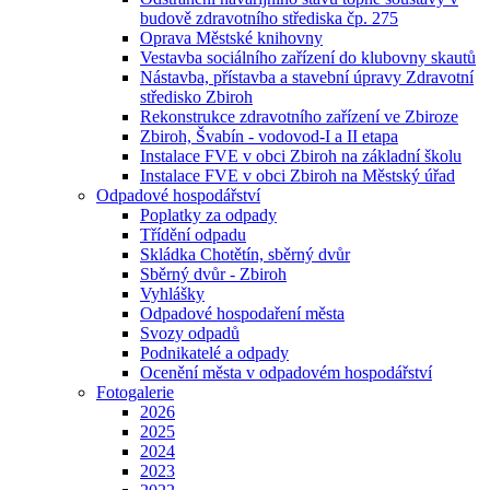
budově zdravotního střediska čp. 275
Oprava Městské knihovny
Vestavba sociálního zařízení do klubovny skautů
Nástavba, přístavba a stavební úpravy Zdravotní
středisko Zbiroh
Rekonstrukce zdravotního zařízení ve Zbiroze
Zbiroh, Švabín - vodovod-I a II etapa
Instalace FVE v obci Zbiroh na základní školu
Instalace FVE v obci Zbiroh na Městský úřad
Odpadové hospodářství
Poplatky za odpady
Třídění odpadu
Skládka Chotětín, sběrný dvůr
Sběrný dvůr - Zbiroh
Vyhlášky
Odpadové hospodaření města
Svozy odpadů
Podnikatelé a odpady
Ocenění města v odpadovém hospodářství
Fotogalerie
2026
2025
2024
2023