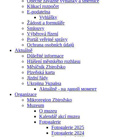
Obecně závazné vyhlášky a směrnice
Klikací rozpočet
E-podatelna
Vyhlášky
Žádosti a formuláře
Smlouvy
Výběrová řízení
Portál veřejné správy
Ochrana osobních údajů
Aktuálně
Důležité informace
Hlášení městského rozhlasu
Měsíčník Zbirožsko
Plzeňská karta
Jízdní řády
Ukrajina Україна
Aktuálně - на даний момент
Organizace
Mikroregion Zbirožsko
Muzeum
O muzeu
Kalendář akcí muzea
Fotogalerie
Fotogalerie 2025
Fotogalerie 2024