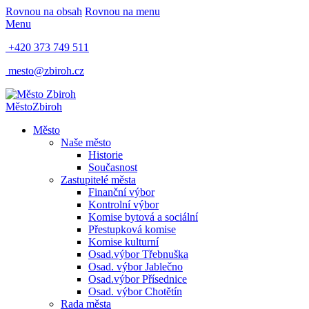
Rovnou na obsah
Rovnou na menu
Menu
+420 373 749 511
mesto@zbiroh.cz
Město
Zbiroh
Město
Naše město
Historie
Současnost
Zastupitelé města
Finanční výbor
Kontrolní výbor
Komise bytová a sociální
Přestupková komise
Komise kulturní
Osad.výbor Třebnuška
Osad. výbor Jablečno
Osad.výbor Přísednice
Osad. výbor Chotětín
Rada města