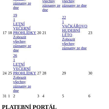
všechny
všechny
záznamy ze
záznamy ze
záznamy ze dne
dne
dne
19
22
1
1
LETNÍ
VAČKÁŘOVO
VEČERNÍ
HUDEBNÍ
17
18
PROHLÍDKY
20
21
23
LÉTO
Zobrazit
Zobrazit
všechny
všechny
záznamy ze
záznamy ze dne
dne
26
1
LETNÍ
VEČERNÍ
24
25
PROHLÍDKY
27
28
29
30
Zobrazit
všechny
záznamy ze
dne
31
1
2
3
4
5
6
PLATEBNÍ PORTÁL