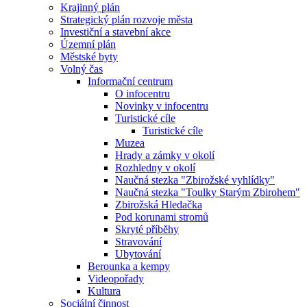
Krajinný plán
Strategický plán rozvoje města
Investiční a stavební akce
Územní plán
Městské byty
Volný čas
Informační centrum
O infocentru
Novinky v infocentru
Turistické cíle
Turistické cíle
Muzea
Hrady a zámky v okolí
Rozhledny v okolí
Naučná stezka "Zbirožské vyhlídky"
Naučná stezka "Toulky Starým Zbirohem"
Zbirožská Hledačka
Pod korunami stromů
Skryté příběhy
Stravování
Ubytování
Berounka a kempy
Videopořady
Kultura
Sociální činnost