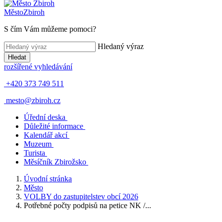
Město
Zbiroh
S čím Vám můžeme pomoci?
Hledaný výraz
Hledat
rozšířené vyhledávání
+420 373 749 511
mesto@zbiroh.cz
Úřední deska
Důležité informace
Kalendář akcí
Muzeum
Turista
Měsíčník Zbirožsko
Úvodní stránka
Město
VOLBY do zastupitelstev obcí 2026
Potřebné počty podpisů na petice NK /...