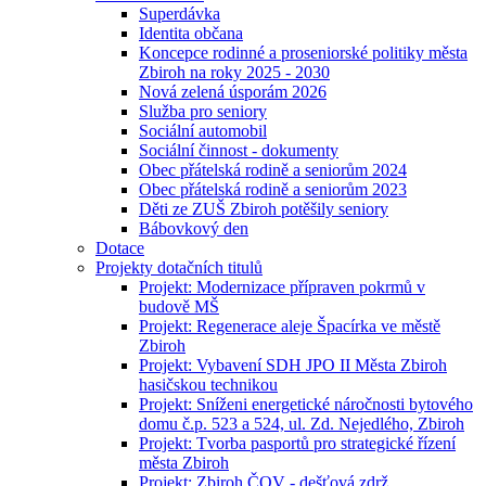
Superdávka
Identita občana
Koncepce rodinné a proseniorské politiky města
Zbiroh na roky 2025 - 2030
Nová zelená úsporám 2026
Služba pro seniory
Sociální automobil
Sociální činnost - dokumenty
Obec přátelská rodině a seniorům 2024
Obec přátelská rodině a seniorům 2023
Děti ze ZUŠ Zbiroh potěšily seniory
Bábovkový den
Dotace
Projekty dotačních titulů
Projekt: Modernizace přípraven pokrmů v
budově MŠ
Projekt: Regenerace aleje Špacírka ve městě
Zbiroh
Projekt: Vybavení SDH JPO II Města Zbiroh
hasičskou technikou
Projekt: Sníženi energetické náročnosti bytového
domu č.p. 523 a 524, ul. Zd. Nejedlého, Zbiroh
Projekt: Tvorba pasportů pro strategické řízení
města Zbiroh
Projekt: Zbiroh ČOV - dešťová zdrž