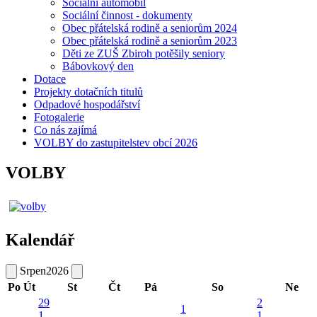
Sociální automobil
Sociální činnost - dokumenty
Obec přátelská rodině a seniorům 2024
Obec přátelská rodině a seniorům 2023
Děti ze ZUŠ Zbiroh potěšily seniory
Bábovkový den
Dotace
Projekty dotačních titulů
Odpadové hospodářství
Fotogalerie
Co nás zajímá
VOLBY do zastupitelstev obcí 2026
VOLBY
Kalendář
Srpen
2026
Po
Út
St
Čt
Pá
So
Ne
29
2
1
1
1