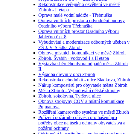
Rekonstrukce veřejného osvětlení ve městě
Zbiroh - I. etapa
Oprava malé vodní nádrže - Třebnuška
Oprava vnitřních prostor a odvodnění budovy
Osadního výboru Třebnuška
Oprava vnitřních prostor Osadního výboru
Jablečno č.p. 8
Vybudování a modernizace odborných učeben v
ZŠ J. V. Sládka Zbiroh
Obnova místních komunikací ve městě Zbiroh
Zbiroh, Švabín - vodovod-I a II etapa
Výstavba sběrného dvora odpadů města Zbiroh
II.
Výsadba dřevin v obci Zbiroh
Rekonstrukce chodníků - ulice Sládkova, Zbiroh
Nákup kompostérů pro obyvatele města Zbiroh
Město Zbiroh - Vybudování dětské skupiny
Zbiroh, sokolovna, Tyršova ulice
Obnova strojovny ČOV a místní komunikace
Pujmanova
Rozšíření kamerového systému ve městě Zbiroh
Pořízení požárního přívěsu pro hašení pro
potřeby obce na úseku ochrany obyvatelstva a
požární ochrany
Odstranění havarijního stavu topné soustavy v