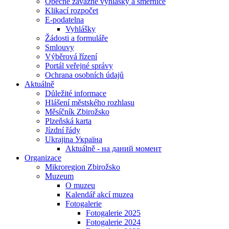
Obecně závazné vyhlášky a směrnice
Klikací rozpočet
E-podatelna
Vyhlášky
Žádosti a formuláře
Smlouvy
Výběrová řízení
Portál veřejné správy
Ochrana osobních údajů
Aktuálně
Důležité informace
Hlášení městského rozhlasu
Měsíčník Zbirožsko
Plzeňská karta
Jízdní řády
Ukrajina Україна
Aktuálně - на даний момент
Organizace
Mikroregion Zbirožsko
Muzeum
O muzeu
Kalendář akcí muzea
Fotogalerie
Fotogalerie 2025
Fotogalerie 2024