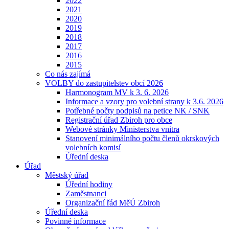
2022
2021
2020
2019
2018
2017
2016
2015
Co nás zajímá
VOLBY do zastupitelstev obcí 2026
Harmonogram MV k 3. 6. 2026
Informace a vzory pro volební strany k 3.6. 2026
Potřebné počty podpisů na petice NK / SNK
Registrační úřad Zbiroh pro obce
Webové stránky Ministerstva vnitra
Stanovení minimálního počtu členů okrskových
volebních komisí
Úřední deska
Úřad
Městský úřad
Úřední hodiny
Zaměstnanci
Organizační řád MěÚ Zbiroh
Úřední deska
Povinné informace