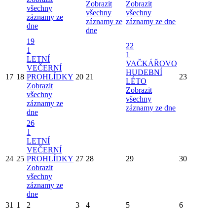
Zobrazit
Zobrazit
všechny
všechny
všechny
záznamy ze
záznamy ze
záznamy ze dne
dne
dne
19
22
1
1
LETNÍ
VAČKÁŘOVO
VEČERNÍ
HUDEBNÍ
17
18
PROHLÍDKY
20
21
23
LÉTO
Zobrazit
Zobrazit
všechny
všechny
záznamy ze
záznamy ze dne
dne
26
1
LETNÍ
VEČERNÍ
24
25
PROHLÍDKY
27
28
29
30
Zobrazit
všechny
záznamy ze
dne
31
1
2
3
4
5
6