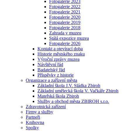
Fotogalerie 2023
Fotogalerie 2022
Fotogalerie 2021
Fotogalerie 2020
Fotogalerie 2019
Fotogalerie 2018
Zahrada v muzeu
Stálá expozice muzea
Fotogalerie 2026
Kontakt a otevírací doba
Historie městského znaku
Výroční zprávy muzea
Návštěvní řád
Badatelský řád
Příspěvky z historie
Organizace a zařízení města
Základní škola J.V. Sládka Zbiroh
Základní umělecká škola V. Vačkáře Zbiroh
Mateřská škola Zbiroh
Služby a obchod města ZBIROH s.r.o.
Zdravotnická zařízení
Firmy a služby
Partneři
Knihovna
Spolky