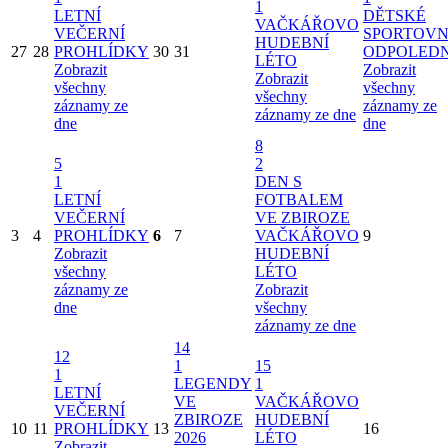
1
LETNÍ
DĚTSKÉ
VAČKÁŘOVO
VEČERNÍ
SPORTOVN
HUDEBNÍ
27
28
PROHLÍDKY
30
31
ODPOLED
LÉTO
Zobrazit
Zobrazit
Zobrazit
všechny
všechny
všechny
záznamy ze
záznamy ze
záznamy ze dne
dne
dne
8
5
2
1
DEN S
LETNÍ
FOTBALEM
VEČERNÍ
VE ZBIROZE
3
4
PROHLÍDKY
6
7
VAČKÁŘOVO
9
Zobrazit
HUDEBNÍ
všechny
LÉTO
záznamy ze
Zobrazit
dne
všechny
záznamy ze dne
14
12
1
15
1
LEGENDY
1
LETNÍ
VE
VAČKÁŘOVO
VEČERNÍ
ZBIROZE
HUDEBNÍ
10
11
PROHLÍDKY
13
16
2026
LÉTO
Zobrazit