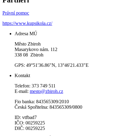
Partneři
Právní pomoc
https://www.kupsikola.cz/
Adresa MÚ
Město Zbiroh
Masarykovo nám. 112
338 08 Zbiroh
GPS: 49°51'36.86"N, 13°46'21.433"E
Kontakt
Telefon: 373 749 511
E-mail:
mesto@zbiroh.cz
Fio banka: 843565309/2010
Česká Spořitelna: 843565309/0800
ID: vtfbad7
IČO: 00259225
DIČ: 00259225