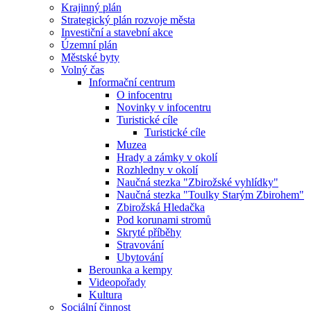
Krajinný plán
Strategický plán rozvoje města
Investiční a stavební akce
Územní plán
Městské byty
Volný čas
Informační centrum
O infocentru
Novinky v infocentru
Turistické cíle
Turistické cíle
Muzea
Hrady a zámky v okolí
Rozhledny v okolí
Naučná stezka "Zbirožské vyhlídky"
Naučná stezka "Toulky Starým Zbirohem"
Zbirožská Hledačka
Pod korunami stromů
Skryté příběhy
Stravování
Ubytování
Berounka a kempy
Videopořady
Kultura
Sociální činnost