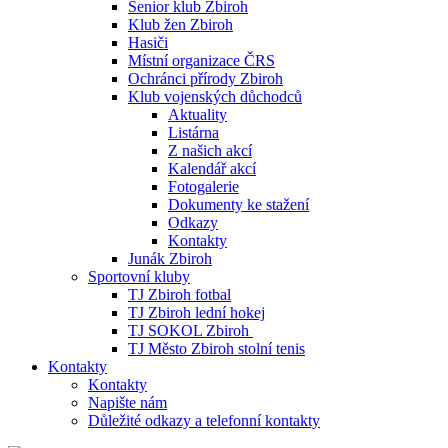
Senior klub Zbiroh
Klub žen Zbiroh
Hasiči
Místní organizace ČRS
Ochránci přírody Zbiroh
Klub vojenských důchodců
Aktuality
Listárna
Z našich akcí
Kalendář akcí
Fotogalerie
Dokumenty ke stažení
Odkazy
Kontakty
Junák Zbiroh
Sportovní kluby
TJ Zbiroh fotbal
TJ Zbiroh lední hokej
TJ SOKOL Zbiroh
TJ Město Zbiroh stolní tenis
Kontakty
Kontakty
Napište nám
Důležité odkazy a telefonní kontakty