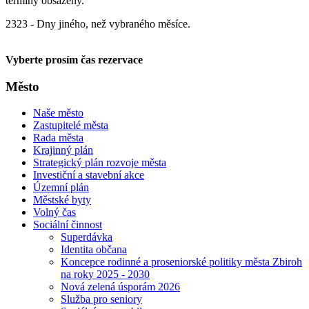
termíny obsazeny.
23
23
- Dny jiného, než vybraného měsíce.
Vyberte prosím čas rezervace
Město
Naše město
Zastupitelé města
Rada města
Krajinný plán
Strategický plán rozvoje města
Investiční a stavební akce
Územní plán
Městské byty
Volný čas
Sociální činnost
Superdávka
Identita občana
Koncepce rodinné a proseniorské politiky města Zbiroh
na roky 2025 - 2030
Nová zelená úsporám 2026
Služba pro seniory