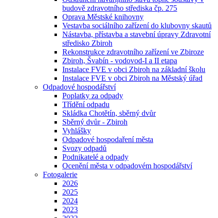
budově zdravotního střediska čp. 275
Oprava Městské knihovny
Vestavba sociálního zařízení do klubovny skautů
Nástavba, přístavba a stavební úpravy Zdravotní
středisko Zbiroh
Rekonstrukce zdravotního zařízení ve Zbiroze
Zbiroh, Švabín - vodovod-I a II etapa
Instalace FVE v obci Zbiroh na základní školu
Instalace FVE v obci Zbiroh na Městský úřad
Odpadové hospodářství
Poplatky za odpady
Třídění odpadu
Skládka Chotětín, sběrný dvůr
Sběrný dvůr - Zbiroh
Vyhlášky
Odpadové hospodaření města
Svozy odpadů
Podnikatelé a odpady
Ocenění města v odpadovém hospodářství
Fotogalerie
2026
2025
2024
2023