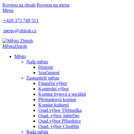
Rovnou na obsah
Rovnou na menu
Menu
+420 373 749 511
mesto@zbiroh.cz
Město
Zbiroh
Město
Naše město
Historie
Současnost
Zastupitelé města
Finanční výbor
Kontrolní výbor
Komise bytová a sociální
Přestupková komise
Komise kulturní
Osad.výbor Třebnuška
Osad. výbor Jablečno
Osad.výbor Přísednice
Osad. výbor Chotětín
Rada města