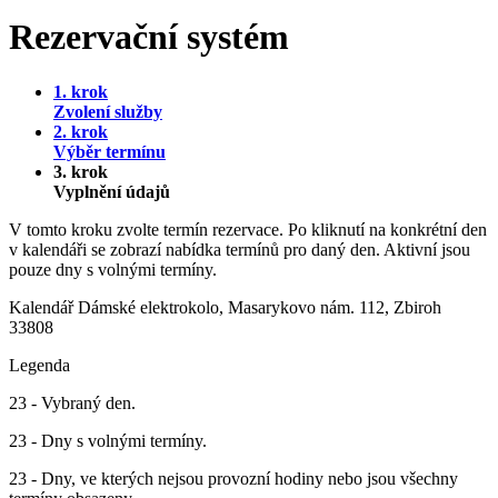
Rezervační systém
1. krok
Zvolení služby
2. krok
Výběr termínu
3. krok
Vyplnění údajů
V tomto kroku zvolte termín rezervace. Po kliknutí na konkrétní den
v kalendáři se zobrazí nabídka termínů pro daný den. Aktivní jsou
pouze dny s volnými termíny.
Kalendář
Dámské elektrokolo, Masarykovo nám. 112, Zbiroh
33808
Legenda
23
- Vybraný den.
23
- Dny s volnými termíny.
23
- Dny, ve kterých nejsou provozní hodiny nebo jsou všechny