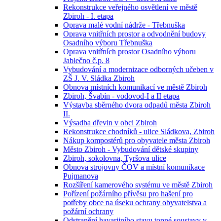
Rekonstrukce veřejného osvětlení ve městě
Zbiroh - I. etapa
Oprava malé vodní nádrže - Třebnuška
Oprava vnitřních prostor a odvodnění budovy
Osadního výboru Třebnuška
Oprava vnitřních prostor Osadního výboru
Jablečno č.p. 8
Vybudování a modernizace odborných učeben v
ZŠ J. V. Sládka Zbiroh
Obnova místních komunikací ve městě Zbiroh
Zbiroh, Švabín - vodovod-I a II etapa
Výstavba sběrného dvora odpadů města Zbiroh
II.
Výsadba dřevin v obci Zbiroh
Rekonstrukce chodníků - ulice Sládkova, Zbiroh
Nákup kompostérů pro obyvatele města Zbiroh
Město Zbiroh - Vybudování dětské skupiny
Zbiroh, sokolovna, Tyršova ulice
Obnova strojovny ČOV a místní komunikace
Pujmanova
Rozšíření kamerového systému ve městě Zbiroh
Pořízení požárního přívěsu pro hašení pro
potřeby obce na úseku ochrany obyvatelstva a
požární ochrany
Odstranění havarijního stavu topné soustavy v