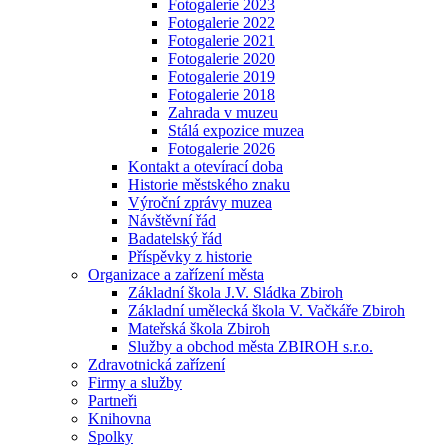
Fotogalerie 2023
Fotogalerie 2022
Fotogalerie 2021
Fotogalerie 2020
Fotogalerie 2019
Fotogalerie 2018
Zahrada v muzeu
Stálá expozice muzea
Fotogalerie 2026
Kontakt a otevírací doba
Historie městského znaku
Výroční zprávy muzea
Návštěvní řád
Badatelský řád
Příspěvky z historie
Organizace a zařízení města
Základní škola J.V. Sládka Zbiroh
Základní umělecká škola V. Vačkáře Zbiroh
Mateřská škola Zbiroh
Služby a obchod města ZBIROH s.r.o.
Zdravotnická zařízení
Firmy a služby
Partneři
Knihovna
Spolky