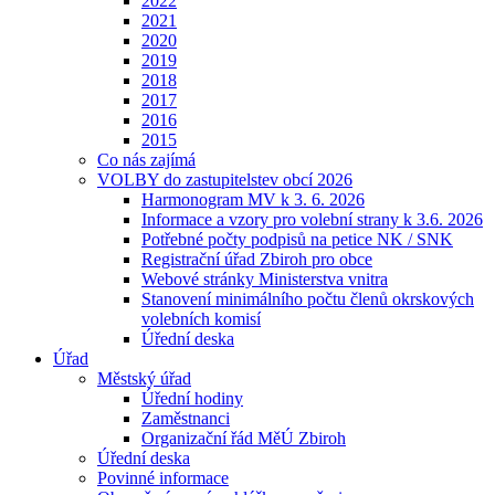
2022
2021
2020
2019
2018
2017
2016
2015
Co nás zajímá
VOLBY do zastupitelstev obcí 2026
Harmonogram MV k 3. 6. 2026
Informace a vzory pro volební strany k 3.6. 2026
Potřebné počty podpisů na petice NK / SNK
Registrační úřad Zbiroh pro obce
Webové stránky Ministerstva vnitra
Stanovení minimálního počtu členů okrskových
volebních komisí
Úřední deska
Úřad
Městský úřad
Úřední hodiny
Zaměstnanci
Organizační řád MěÚ Zbiroh
Úřední deska
Povinné informace