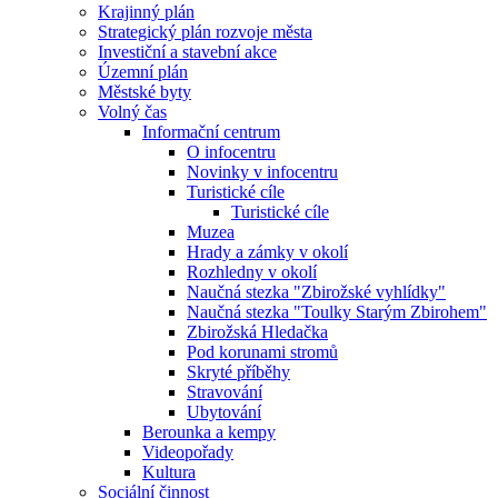
Krajinný plán
Strategický plán rozvoje města
Investiční a stavební akce
Územní plán
Městské byty
Volný čas
Informační centrum
O infocentru
Novinky v infocentru
Turistické cíle
Turistické cíle
Muzea
Hrady a zámky v okolí
Rozhledny v okolí
Naučná stezka "Zbirožské vyhlídky"
Naučná stezka "Toulky Starým Zbirohem"
Zbirožská Hledačka
Pod korunami stromů
Skryté příběhy
Stravování
Ubytování
Berounka a kempy
Videopořady
Kultura
Sociální činnost