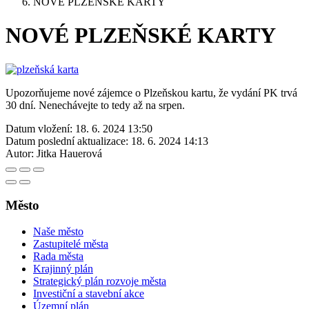
NOVÉ PLZEŇSKÉ KARTY
NOVÉ PLZEŇSKÉ KARTY
Upozorňujeme nové zájemce o Plzeňskou kartu, že vydání PK trvá
30 dní. Nenechávejte to tedy až na srpen.
Datum vložení:
18. 6. 2024 13:50
Datum poslední aktualizace:
18. 6. 2024 14:13
Autor:
Jitka Hauerová
Město
Naše město
Zastupitelé města
Rada města
Krajinný plán
Strategický plán rozvoje města
Investiční a stavební akce
Územní plán