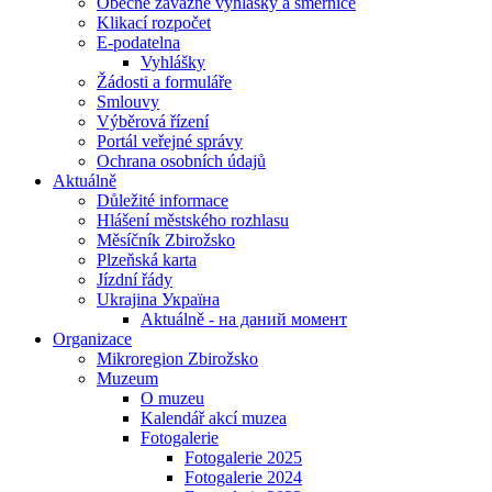
Obecně závazné vyhlášky a směrnice
Klikací rozpočet
E-podatelna
Vyhlášky
Žádosti a formuláře
Smlouvy
Výběrová řízení
Portál veřejné správy
Ochrana osobních údajů
Aktuálně
Důležité informace
Hlášení městského rozhlasu
Měsíčník Zbirožsko
Plzeňská karta
Jízdní řády
Ukrajina Україна
Aktuálně - на даний момент
Organizace
Mikroregion Zbirožsko
Muzeum
O muzeu
Kalendář akcí muzea
Fotogalerie
Fotogalerie 2025
Fotogalerie 2024