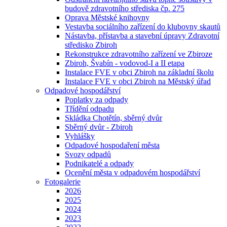
budově zdravotního střediska čp. 275
Oprava Městské knihovny
Vestavba sociálního zařízení do klubovny skautů
Nástavba, přístavba a stavební úpravy Zdravotní
středisko Zbiroh
Rekonstrukce zdravotního zařízení ve Zbiroze
Zbiroh, Švabín - vodovod-I a II etapa
Instalace FVE v obci Zbiroh na základní školu
Instalace FVE v obci Zbiroh na Městský úřad
Odpadové hospodářství
Poplatky za odpady
Třídění odpadu
Skládka Chotětín, sběrný dvůr
Sběrný dvůr - Zbiroh
Vyhlášky
Odpadové hospodaření města
Svozy odpadů
Podnikatelé a odpady
Ocenění města v odpadovém hospodářství
Fotogalerie
2026
2025
2024
2023