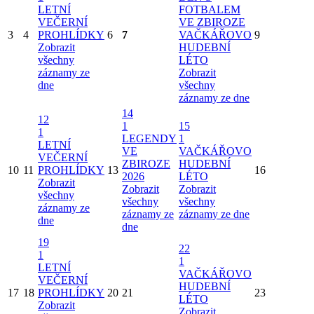
LETNÍ
FOTBALEM
VEČERNÍ
VE ZBIROZE
3
4
PROHLÍDKY
6
7
VAČKÁŘOVO
9
Zobrazit
HUDEBNÍ
všechny
LÉTO
záznamy ze
Zobrazit
dne
všechny
záznamy ze dne
14
12
1
15
1
LEGENDY
1
LETNÍ
VE
VAČKÁŘOVO
VEČERNÍ
ZBIROZE
HUDEBNÍ
10
11
PROHLÍDKY
13
16
2026
LÉTO
Zobrazit
Zobrazit
Zobrazit
všechny
všechny
všechny
záznamy ze
záznamy ze
záznamy ze dne
dne
dne
19
22
1
1
LETNÍ
VAČKÁŘOVO
VEČERNÍ
HUDEBNÍ
17
18
PROHLÍDKY
20
21
23
LÉTO
Zobrazit
Zobrazit