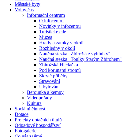
Městské byty
Volný čas
Informační centrum
O infocentru
Novinky v infocentru
Turistické cíle
Muzea
Hrady a zámky v okolí
Rozhledny v okolí
Naučná stezka "Zbirožské vyhlídky"
Naučná stezka "Toulky Starým Zbirohem"
Zbirožská Hledačka
Pod korunami stromů
Skryté příběhy
Stravování
Ubytování
Berounka a kempy
Videopořady
Kultura
Sociální činnost
Dotace
Projekty dotačních titulů
Odpadové hospodářství
Fotogalerie
Co nás zajímá