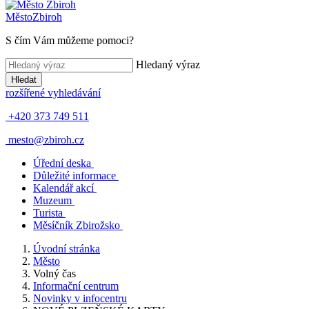
Město
Zbiroh
S čím Vám můžeme pomoci?
Hledaný výraz
Hledat
rozšířené vyhledávání
+420 373 749 511
mesto@zbiroh.cz
Úřední deska
Důležité informace
Kalendář akcí
Muzeum
Turista
Měsíčník Zbirožsko
Úvodní stránka
Město
Volný čas
Informační centrum
Novinky v infocentru