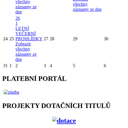
všechny
všechny
záznamy ze
záznamy ze dne
dne
26
1
LETNÍ
VEČERNÍ
24
25
PROHLÍDKY
27
28
29
30
Zobrazit
všechny
záznamy ze
dne
31
1
2
3
4
5
6
PLATEBNÍ PORTÁL
PROJEKTY DOTAČNÍCH TITULŮ