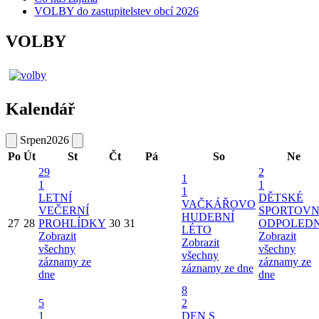
VOLBY do zastupitelstev obcí 2026
VOLBY
Kalendář
Srpen
2026
Po
Út
St
Čt
Pá
So
Ne
29
2
1
1
1
1
LETNÍ
DĚTSKÉ
VAČKÁŘOVO
VEČERNÍ
SPORTOVN
HUDEBNÍ
27
28
PROHLÍDKY
30
31
ODPOLED
LÉTO
Zobrazit
Zobrazit
Zobrazit
všechny
všechny
všechny
záznamy ze
záznamy ze
záznamy ze dne
dne
dne
8
5
2
1
DEN S