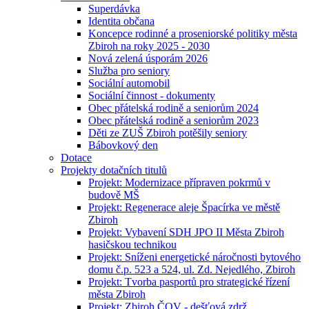
Superdávka
Identita občana
Koncepce rodinné a proseniorské politiky města
Zbiroh na roky 2025 - 2030
Nová zelená úsporám 2026
Služba pro seniory
Sociální automobil
Sociální činnost - dokumenty
Obec přátelská rodině a seniorům 2024
Obec přátelská rodině a seniorům 2023
Děti ze ZUŠ Zbiroh potěšily seniory
Bábovkový den
Dotace
Projekty dotačních titulů
Projekt: Modernizace přípraven pokrmů v
budově MŠ
Projekt: Regenerace aleje Špacírka ve městě
Zbiroh
Projekt: Vybavení SDH JPO II Města Zbiroh
hasičskou technikou
Projekt: Sníženi energetické náročnosti bytového
domu č.p. 523 a 524, ul. Zd. Nejedlého, Zbiroh
Projekt: Tvorba pasportů pro strategické řízení
města Zbiroh
Projekt: Zbiroh ČOV - dešťová zdrž