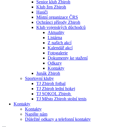
Senior klub Zbiroh
Klub žen Zbiroh
Hasiči
Místní organizace ČRS
Ochránci přírody Zbiroh
Klub vojenských důchodců
Aktuality
Listárna
Z našich akcí
Kalendář akcí
Fotogalerie
Dokumenty ke stažení
Odkazy
Kontakty
Junák Zbiroh
Sportovní kluby
TJ Zbiroh fotbal
TJ Zbiroh lední hokej
TJ SOKOL Zbiroh
TJ Město Zbiroh stolní tenis
Kontakty
Kontakty
Napište nám
Důležité odkazy a telefonní kontakty