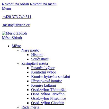
Rovnou na obsah
Rovnou na menu
Menu
+420 373 749 511
mesto@zbiroh.cz
Město
Zbiroh
Město
Naše město
Historie
Současnost
Zastupitelé města
Finanční výbor
Kontrolní výbor
Komise bytová a sociální
Přestupková komise
Komise kulturní
Osad.výbor Třebnuška
Osad. výbor Jablečno
Osad.výbor Přísednice
Osad. výbor Chotětín
Rada města