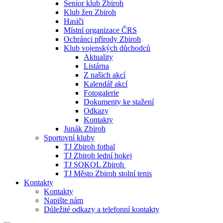
Senior klub Zbiroh
Klub žen Zbiroh
Hasiči
Místní organizace ČRS
Ochránci přírody Zbiroh
Klub vojenských důchodců
Aktuality
Listárna
Z našich akcí
Kalendář akcí
Fotogalerie
Dokumenty ke stažení
Odkazy
Kontakty
Junák Zbiroh
Sportovní kluby
TJ Zbiroh fotbal
TJ Zbiroh lední hokej
TJ SOKOL Zbiroh
TJ Město Zbiroh stolní tenis
Kontakty
Kontakty
Napište nám
Důležité odkazy a telefonní kontakty