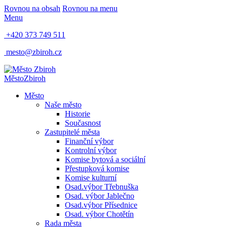
Rovnou na obsah
Rovnou na menu
Menu
+420 373 749 511
mesto@zbiroh.cz
Město
Zbiroh
Město
Naše město
Historie
Současnost
Zastupitelé města
Finanční výbor
Kontrolní výbor
Komise bytová a sociální
Přestupková komise
Komise kulturní
Osad.výbor Třebnuška
Osad. výbor Jablečno
Osad.výbor Přísednice
Osad. výbor Chotětín
Rada města