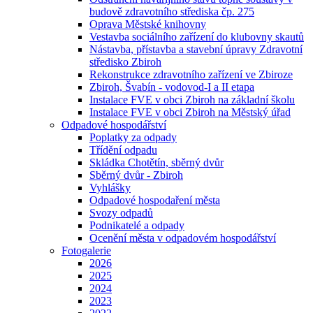
budově zdravotního střediska čp. 275
Oprava Městské knihovny
Vestavba sociálního zařízení do klubovny skautů
Nástavba, přístavba a stavební úpravy Zdravotní
středisko Zbiroh
Rekonstrukce zdravotního zařízení ve Zbiroze
Zbiroh, Švabín - vodovod-I a II etapa
Instalace FVE v obci Zbiroh na základní školu
Instalace FVE v obci Zbiroh na Městský úřad
Odpadové hospodářství
Poplatky za odpady
Třídění odpadu
Skládka Chotětín, sběrný dvůr
Sběrný dvůr - Zbiroh
Vyhlášky
Odpadové hospodaření města
Svozy odpadů
Podnikatelé a odpady
Ocenění města v odpadovém hospodářství
Fotogalerie
2026
2025
2024
2023