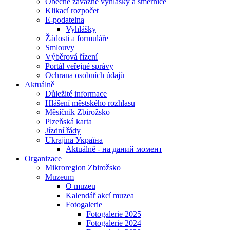
Obecně závazné vyhlášky a směrnice
Klikací rozpočet
E-podatelna
Vyhlášky
Žádosti a formuláře
Smlouvy
Výběrová řízení
Portál veřejné správy
Ochrana osobních údajů
Aktuálně
Důležité informace
Hlášení městského rozhlasu
Měsíčník Zbirožsko
Plzeňská karta
Jízdní řády
Ukrajina Україна
Aktuálně - на даний момент
Organizace
Mikroregion Zbirožsko
Muzeum
O muzeu
Kalendář akcí muzea
Fotogalerie
Fotogalerie 2025
Fotogalerie 2024