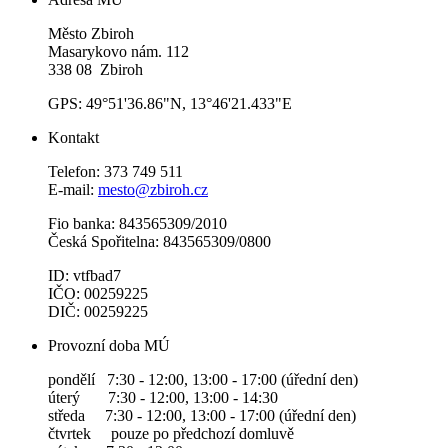
Město Zbiroh
Masarykovo nám. 112
338 08 Zbiroh
GPS: 49°51'36.86"N, 13°46'21.433"E
Kontakt
Telefon: 373 749 511
E-mail:
mesto@zbiroh.cz
Fio banka: 843565309/2010
Česká Spořitelna: 843565309/0800
ID: vtfbad7
IČO: 00259225
DIČ: 00259225
Provozní doba MÚ
pondělí 7:30 - 12:00, 13:00 - 17:00 (úřední den)
úterý 7:30 - 12:00, 13:00 - 14:30
středa 7:30 - 12:00, 13:00 - 17:00 (úřední den)
čtvrtek pouze po předchozí domluvě