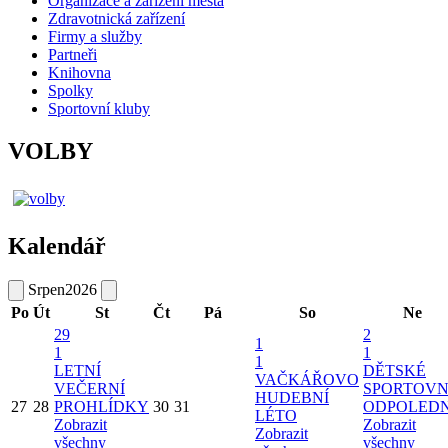
Organizace a zařízení města
Zdravotnická zařízení
Firmy a služby
Partneři
Knihovna
Spolky
Sportovní kluby
VOLBY
Kalendář
Srpen
2026
Po
Út
St
Čt
Pá
So
Ne
29
2
1
1
1
1
LETNÍ
DĚTSKÉ
VAČKÁŘOVO
VEČERNÍ
SPORTOVN
HUDEBNÍ
27
28
PROHLÍDKY
30
31
ODPOLED
LÉTO
Zobrazit
Zobrazit
Zobrazit
všechny
všechny