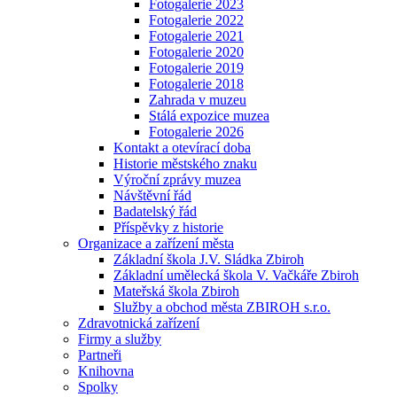
Fotogalerie 2023
Fotogalerie 2022
Fotogalerie 2021
Fotogalerie 2020
Fotogalerie 2019
Fotogalerie 2018
Zahrada v muzeu
Stálá expozice muzea
Fotogalerie 2026
Kontakt a otevírací doba
Historie městského znaku
Výroční zprávy muzea
Návštěvní řád
Badatelský řád
Příspěvky z historie
Organizace a zařízení města
Základní škola J.V. Sládka Zbiroh
Základní umělecká škola V. Vačkáře Zbiroh
Mateřská škola Zbiroh
Služby a obchod města ZBIROH s.r.o.
Zdravotnická zařízení
Firmy a služby
Partneři
Knihovna
Spolky