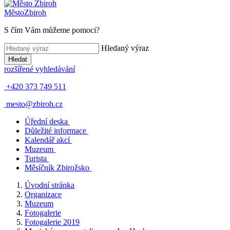
Město
Zbiroh
S čím Vám můžeme pomoci?
Hledaný výraz
Hledat
rozšířené vyhledávání
+420 373 749 511
mesto@zbiroh.cz
Úřední deska
Důležité informace
Kalendář akcí
Muzeum
Turista
Měsíčník Zbirožsko
Úvodní stránka
Organizace
Muzeum
Fotogalerie
Fotogalerie 2019