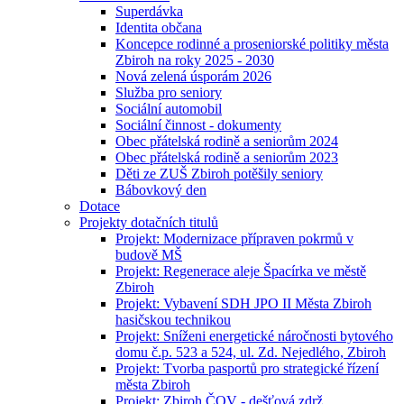
Superdávka
Identita občana
Koncepce rodinné a proseniorské politiky města
Zbiroh na roky 2025 - 2030
Nová zelená úsporám 2026
Služba pro seniory
Sociální automobil
Sociální činnost - dokumenty
Obec přátelská rodině a seniorům 2024
Obec přátelská rodině a seniorům 2023
Děti ze ZUŠ Zbiroh potěšily seniory
Bábovkový den
Dotace
Projekty dotačních titulů
Projekt: Modernizace přípraven pokrmů v
budově MŠ
Projekt: Regenerace aleje Špacírka ve městě
Zbiroh
Projekt: Vybavení SDH JPO II Města Zbiroh
hasičskou technikou
Projekt: Sníženi energetické náročnosti bytového
domu č.p. 523 a 524, ul. Zd. Nejedlého, Zbiroh
Projekt: Tvorba pasportů pro strategické řízení
města Zbiroh
Projekt: Zbiroh ČOV - dešťová zdrž