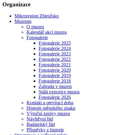
Organizace
Mikroregion Zbirožsko
Muzeum
O muzeu
Kalendář akcí muzea
Fotogalerie
Fotogalerie 2025
Fotogalerie 2024
Fotogalerie 2023
Fotogalerie 2022
Fotogalerie 2021
Fotogalerie 2020
Fotogalerie 2019
Fotogalerie 2018
Zahrada v muzeu
Stálá expozice muzea
Fotogalerie 2026
Kontakt a otevírací doba
Historie městského znaku
Výroční zprávy muzea
Návštěvní řád
Badatelský řád
Příspěvky z historie