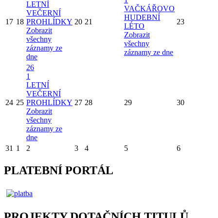
LETNÍ
VAČKÁŘOVO
VEČERNÍ
HUDEBNÍ
17
18
PROHLÍDKY
20
21
23
LÉTO
Zobrazit
Zobrazit
všechny
všechny
záznamy ze
záznamy ze dne
dne
26
1
LETNÍ
VEČERNÍ
24
25
PROHLÍDKY
27
28
29
30
Zobrazit
všechny
záznamy ze
dne
31
1
2
3
4
5
6
PLATEBNÍ PORTÁL
PROJEKTY DOTAČNÍCH TITULŮ