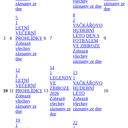
všechny
záznamy ze
záznamy ze
záznamy ze dne
dne
dne
8
5
2
1
VAČKÁŘOVO
LETNÍ
HUDEBNÍ
VEČERNÍ
LÉTO
DEN S
3
4
PROHLÍDKY
6
7
9
FOTBALEM
Zobrazit
VE ZBIROZE
všechny
Zobrazit
záznamy ze
všechny
dne
záznamy ze dne
14
12
1
15
1
LEGENDY
1
LETNÍ
VE
VAČKÁŘOVO
VEČERNÍ
ZBIROZE
HUDEBNÍ
10
11
PROHLÍDKY
13
16
2026
LÉTO
Zobrazit
Zobrazit
Zobrazit
všechny
všechny
všechny
záznamy ze
záznamy ze
záznamy ze dne
dne
dne
19
22
1
1