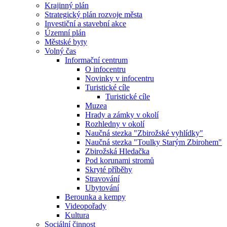
Krajinný plán
Strategický plán rozvoje města
Investiční a stavební akce
Územní plán
Městské byty
Volný čas
Informační centrum
O infocentru
Novinky v infocentru
Turistické cíle
Turistické cíle
Muzea
Hrady a zámky v okolí
Rozhledny v okolí
Naučná stezka "Zbirožské vyhlídky"
Naučná stezka "Toulky Starým Zbirohem"
Zbirožská Hledačka
Pod korunami stromů
Skryté příběhy
Stravování
Ubytování
Berounka a kempy
Videopořady
Kultura
Sociální činnost