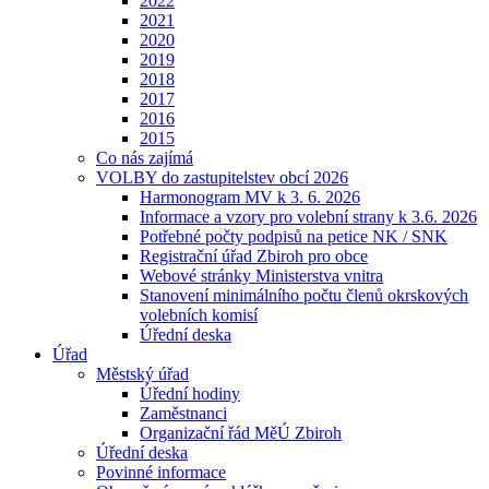
2022
2021
2020
2019
2018
2017
2016
2015
Co nás zajímá
VOLBY do zastupitelstev obcí 2026
Harmonogram MV k 3. 6. 2026
Informace a vzory pro volební strany k 3.6. 2026
Potřebné počty podpisů na petice NK / SNK
Registrační úřad Zbiroh pro obce
Webové stránky Ministerstva vnitra
Stanovení minimálního počtu členů okrskových
volebních komisí
Úřední deska
Úřad
Městský úřad
Úřední hodiny
Zaměstnanci
Organizační řád MěÚ Zbiroh
Úřední deska
Povinné informace