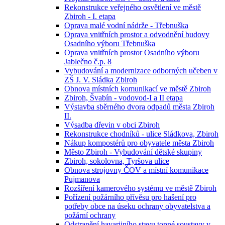
Rekonstrukce veřejného osvětlení ve městě
Zbiroh - I. etapa
Oprava malé vodní nádrže - Třebnuška
Oprava vnitřních prostor a odvodnění budovy
Osadního výboru Třebnuška
Oprava vnitřních prostor Osadního výboru
Jablečno č.p. 8
Vybudování a modernizace odborných učeben v
ZŠ J. V. Sládka Zbiroh
Obnova místních komunikací ve městě Zbiroh
Zbiroh, Švabín - vodovod-I a II etapa
Výstavba sběrného dvora odpadů města Zbiroh
II.
Výsadba dřevin v obci Zbiroh
Rekonstrukce chodníků - ulice Sládkova, Zbiroh
Nákup kompostérů pro obyvatele města Zbiroh
Město Zbiroh - Vybudování dětské skupiny
Zbiroh, sokolovna, Tyršova ulice
Obnova strojovny ČOV a místní komunikace
Pujmanova
Rozšíření kamerového systému ve městě Zbiroh
Pořízení požárního přívěsu pro hašení pro
potřeby obce na úseku ochrany obyvatelstva a
požární ochrany
Odstranění havarijního stavu topné soustavy v