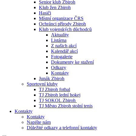
Senior klub Zbiroh
Klub žen Zbiroh
Hasiči
Místní organizace ČRS
Ochránci přírody Zbiroh
Klub vojenských důchodců
Aktuality
Listárna
Z našich akcí
Kalendář akcí
Fotogalerie
Dokumenty ke stažení
Odkazy
Kontakty
Junák Zbiroh
Sportovní kluby
TJ Zbiroh fotbal
TJ Zbiroh lední hokej
TJ SOKOL Zbiroh
TJ Město Zbiroh stolní tenis
Kontakty
Kontakty
Napište nám
Důležité odkazy a telefonní kontakty