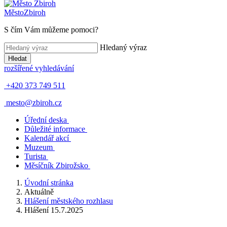
Město
Zbiroh
S čím Vám můžeme pomoci?
Hledaný výraz
Hledat
rozšířené vyhledávání
+420 373 749 511
mesto@zbiroh.cz
Úřední deska
Důležité informace
Kalendář akcí
Muzeum
Turista
Měsíčník Zbirožsko
Úvodní stránka
Aktuálně
Hlášení městského rozhlasu
Hlášení 15.7.2025