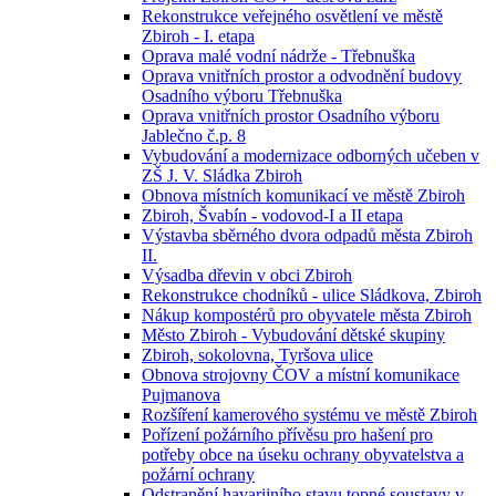
Rekonstrukce veřejného osvětlení ve městě
Zbiroh - I. etapa
Oprava malé vodní nádrže - Třebnuška
Oprava vnitřních prostor a odvodnění budovy
Osadního výboru Třebnuška
Oprava vnitřních prostor Osadního výboru
Jablečno č.p. 8
Vybudování a modernizace odborných učeben v
ZŠ J. V. Sládka Zbiroh
Obnova místních komunikací ve městě Zbiroh
Zbiroh, Švabín - vodovod-I a II etapa
Výstavba sběrného dvora odpadů města Zbiroh
II.
Výsadba dřevin v obci Zbiroh
Rekonstrukce chodníků - ulice Sládkova, Zbiroh
Nákup kompostérů pro obyvatele města Zbiroh
Město Zbiroh - Vybudování dětské skupiny
Zbiroh, sokolovna, Tyršova ulice
Obnova strojovny ČOV a místní komunikace
Pujmanova
Rozšíření kamerového systému ve městě Zbiroh
Pořízení požárního přívěsu pro hašení pro
potřeby obce na úseku ochrany obyvatelstva a
požární ochrany
Odstranění havarijního stavu topné soustavy v