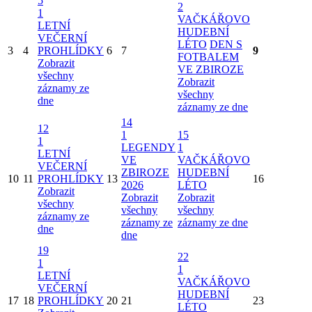
5
2
1
VAČKÁŘOVO
LETNÍ
HUDEBNÍ
VEČERNÍ
LÉTO
DEN S
3
4
PROHLÍDKY
6
7
9
FOTBALEM
Zobrazit
VE ZBIROZE
všechny
Zobrazit
záznamy ze
všechny
dne
záznamy ze dne
14
12
1
15
1
LEGENDY
1
LETNÍ
VE
VAČKÁŘOVO
VEČERNÍ
ZBIROZE
HUDEBNÍ
10
11
PROHLÍDKY
13
16
2026
LÉTO
Zobrazit
Zobrazit
Zobrazit
všechny
všechny
všechny
záznamy ze
záznamy ze
záznamy ze dne
dne
dne
19
22
1
1
LETNÍ
VAČKÁŘOVO
VEČERNÍ
HUDEBNÍ
17
18
PROHLÍDKY
20
21
23
LÉTO