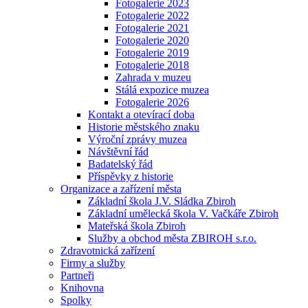
Fotogalerie 2023
Fotogalerie 2022
Fotogalerie 2021
Fotogalerie 2020
Fotogalerie 2019
Fotogalerie 2018
Zahrada v muzeu
Stálá expozice muzea
Fotogalerie 2026
Kontakt a otevírací doba
Historie městského znaku
Výroční zprávy muzea
Návštěvní řád
Badatelský řád
Příspěvky z historie
Organizace a zařízení města
Základní škola J.V. Sládka Zbiroh
Základní umělecká škola V. Vačkáře Zbiroh
Mateřská škola Zbiroh
Služby a obchod města ZBIROH s.r.o.
Zdravotnická zařízení
Firmy a služby
Partneři
Knihovna
Spolky