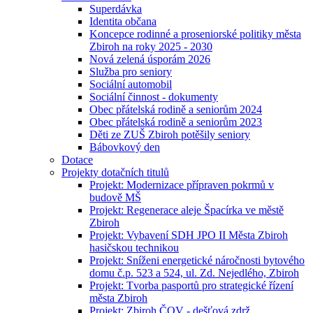
Superdávka
Identita občana
Koncepce rodinné a proseniorské politiky města
Zbiroh na roky 2025 - 2030
Nová zelená úsporám 2026
Služba pro seniory
Sociální automobil
Sociální činnost - dokumenty
Obec přátelská rodině a seniorům 2024
Obec přátelská rodině a seniorům 2023
Děti ze ZUŠ Zbiroh potěšily seniory
Bábovkový den
Dotace
Projekty dotačních titulů
Projekt: Modernizace přípraven pokrmů v
budově MŠ
Projekt: Regenerace aleje Špacírka ve městě
Zbiroh
Projekt: Vybavení SDH JPO II Města Zbiroh
hasičskou technikou
Projekt: Sníženi energetické náročnosti bytového
domu č.p. 523 a 524, ul. Zd. Nejedlého, Zbiroh
Projekt: Tvorba pasportů pro strategické řízení
města Zbiroh
Projekt: Zbiroh ČOV - dešťová zdrž