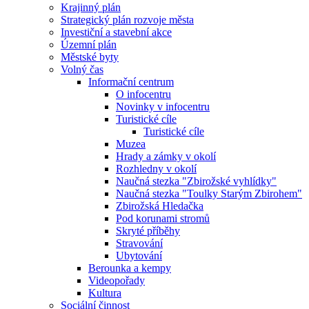
Krajinný plán
Strategický plán rozvoje města
Investiční a stavební akce
Územní plán
Městské byty
Volný čas
Informační centrum
O infocentru
Novinky v infocentru
Turistické cíle
Turistické cíle
Muzea
Hrady a zámky v okolí
Rozhledny v okolí
Naučná stezka "Zbirožské vyhlídky"
Naučná stezka "Toulky Starým Zbirohem"
Zbirožská Hledačka
Pod korunami stromů
Skryté příběhy
Stravování
Ubytování
Berounka a kempy
Videopořady
Kultura
Sociální činnost