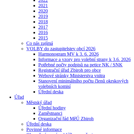
2022
2021
2020
2019
2018
2017
2016
2015
Co nás zajímá
VOLBY do zastupitelstev obcí 2026
Harmonogram MV k 3. 6. 2026
Informace a vzory pro volební strany k 3.6. 2026
Potřebné počty podpisů na petice NK / SNK
Registrační úřad Zbiroh pro obce
Webové stránky Ministerstva vnitra
Stanovení minimálního počtu členů okrskových
volebních komisí
Úřední deska
Úřad
Městský úřad
Úřední hodiny
Zaměstnanci
Organizační řád MěÚ Zbiroh
Úřední deska
Povinné informace