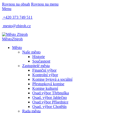
Rovnou na obsah
Rovnou na menu
Menu
+420 373 749 511
mesto@zbiroh.cz
Město
Zbiroh
Město
Naše město
Historie
Současnost
Zastupitelé města
Finanční výbor
Kontrolní výbor
Komise bytová a sociální
Přestupková komise
Komise kulturní
Osad.výbor Třebnuška
Osad. výbor Jablečno
Osad.výbor Přísednice
Osad. výbor Chotětín
Rada města