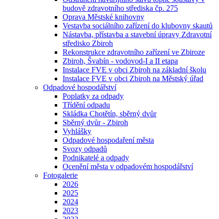
budově zdravotního střediska čp. 275
Oprava Městské knihovny
Vestavba sociálního zařízení do klubovny skautů
Nástavba, přístavba a stavební úpravy Zdravotní
středisko Zbiroh
Rekonstrukce zdravotního zařízení ve Zbiroze
Zbiroh, Švabín - vodovod-I a II etapa
Instalace FVE v obci Zbiroh na základní školu
Instalace FVE v obci Zbiroh na Městský úřad
Odpadové hospodářství
Poplatky za odpady
Třídění odpadu
Skládka Chotětín, sběrný dvůr
Sběrný dvůr - Zbiroh
Vyhlášky
Odpadové hospodaření města
Svozy odpadů
Podnikatelé a odpady
Ocenění města v odpadovém hospodářství
Fotogalerie
2026
2025
2024
2023