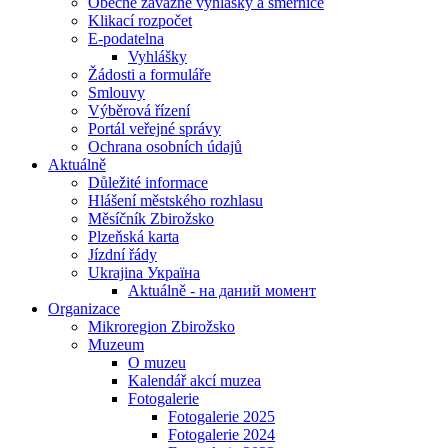
Obecně závazné vyhlášky a směrnice
Klikací rozpočet
E-podatelna
Vyhlášky
Žádosti a formuláře
Smlouvy
Výběrová řízení
Portál veřejné správy
Ochrana osobních údajů
Aktuálně
Důležité informace
Hlášení městského rozhlasu
Měsíčník Zbirožsko
Plzeňská karta
Jízdní řády
Ukrajina Україна
Aktuálně - на даний момент
Organizace
Mikroregion Zbirožsko
Muzeum
O muzeu
Kalendář akcí muzea
Fotogalerie
Fotogalerie 2025
Fotogalerie 2024