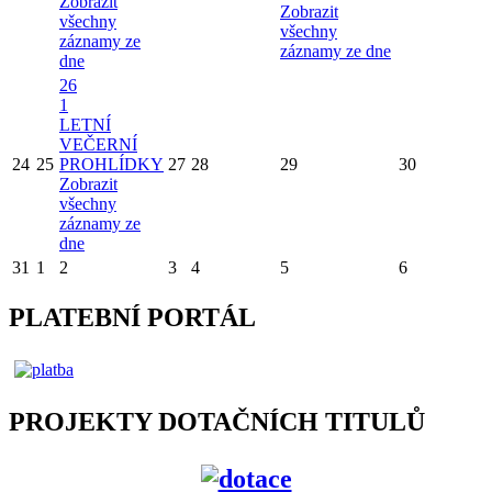
Zobrazit
Zobrazit
všechny
všechny
záznamy ze
záznamy ze dne
dne
26
1
LETNÍ
VEČERNÍ
24
25
PROHLÍDKY
27
28
29
30
Zobrazit
všechny
záznamy ze
dne
31
1
2
3
4
5
6
PLATEBNÍ PORTÁL
PROJEKTY DOTAČNÍCH TITULŮ