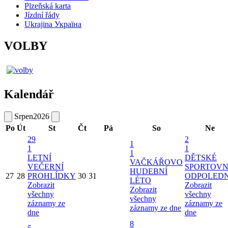
Plzeňská karta
Jízdní řády
Ukrajina Україна
VOLBY
Kalendář
Srpen
2026
Po
Út
St
Čt
Pá
So
Ne
29
2
1
1
1
1
LETNÍ
DĚTSKÉ
VAČKÁŘOVO
VEČERNÍ
SPORTOVN
HUDEBNÍ
27
28
PROHLÍDKY
30
31
ODPOLED
LÉTO
Zobrazit
Zobrazit
Zobrazit
všechny
všechny
všechny
záznamy ze
záznamy ze
záznamy ze dne
dne
dne
8