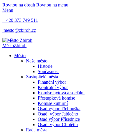
Rovnou na obsah
Rovnou na menu
Menu
+420 373 749 511
mesto@zbiroh.cz
Město
Zbiroh
Město
Naše město
Historie
Současnost
Zastupitelé města
Finanční výbor
Kontrolní výbor
Komise bytová a sociální
Přestupková komise
Komise kulturní
Osad.výbor Třebnuška
Osad. výbor Jablečno
Osad.výbor Přísednice
Osad. výbor Chotětín
Rada města