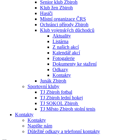
Senior klub Zbiroh
Klub žen Zbiroh
Hasiči
Místní organizace ČRS
Ochránci přírody Zbiroh
Klub vojenských důchodců
Aktuality
Listárna
Z našich akcí
Kalendář akcí
Fotogalerie
Dokumenty ke stažení
Odkazy
Kontakty
Junák Zbiroh
Sportovní kluby
TJ Zbiroh fotbal
TJ Zbiroh lední hokej
TJ SOKOL Zbiroh
TJ Město Zbiroh stolní tenis
Kontakty
Kontakty
Napište nám
Důležité odkazy a telefonní kontakty