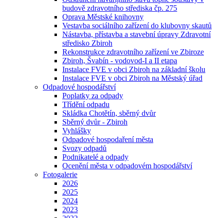
budově zdravotního střediska čp. 275
Oprava Městské knihovny
Vestavba sociálního zařízení do klubovny skautů
Nástavba, přístavba a stavební úpravy Zdravotní
středisko Zbiroh
Rekonstrukce zdravotního zařízení ve Zbiroze
Zbiroh, Švabín - vodovod-I a II etapa
Instalace FVE v obci Zbiroh na základní školu
Instalace FVE v obci Zbiroh na Městský úřad
Odpadové hospodářství
Poplatky za odpady
Třídění odpadu
Skládka Chotětín, sběrný dvůr
Sběrný dvůr - Zbiroh
Vyhlášky
Odpadové hospodaření města
Svozy odpadů
Podnikatelé a odpady
Ocenění města v odpadovém hospodářství
Fotogalerie
2026
2025
2024
2023