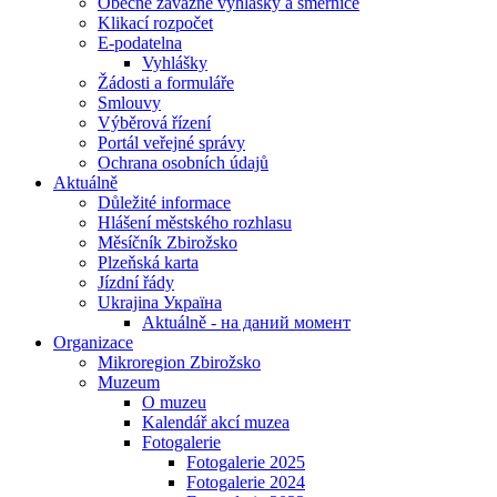
Obecně závazné vyhlášky a směrnice
Klikací rozpočet
E-podatelna
Vyhlášky
Žádosti a formuláře
Smlouvy
Výběrová řízení
Portál veřejné správy
Ochrana osobních údajů
Aktuálně
Důležité informace
Hlášení městského rozhlasu
Měsíčník Zbirožsko
Plzeňská karta
Jízdní řády
Ukrajina Україна
Aktuálně - на даний момент
Organizace
Mikroregion Zbirožsko
Muzeum
O muzeu
Kalendář akcí muzea
Fotogalerie
Fotogalerie 2025
Fotogalerie 2024