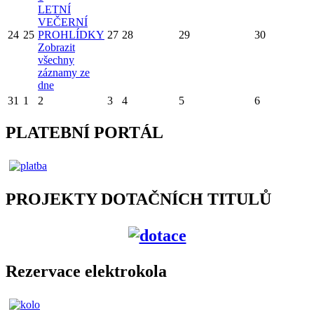
LETNÍ
VEČERNÍ
24
25
PROHLÍDKY
27
28
29
30
Zobrazit
všechny
záznamy ze
dne
31
1
2
3
4
5
6
PLATEBNÍ PORTÁL
PROJEKTY DOTAČNÍCH TITULŮ
Rezervace elektrokola