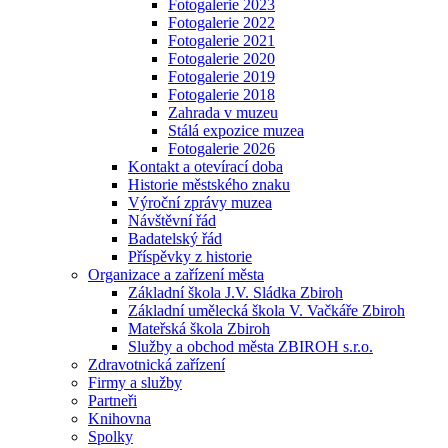
Fotogalerie 2023
Fotogalerie 2022
Fotogalerie 2021
Fotogalerie 2020
Fotogalerie 2019
Fotogalerie 2018
Zahrada v muzeu
Stálá expozice muzea
Fotogalerie 2026
Kontakt a otevírací doba
Historie městského znaku
Výroční zprávy muzea
Návštěvní řád
Badatelský řád
Příspěvky z historie
Organizace a zařízení města
Základní škola J.V. Sládka Zbiroh
Základní umělecká škola V. Vačkáře Zbiroh
Mateřská škola Zbiroh
Služby a obchod města ZBIROH s.r.o.
Zdravotnická zařízení
Firmy a služby
Partneři
Knihovna
Spolky