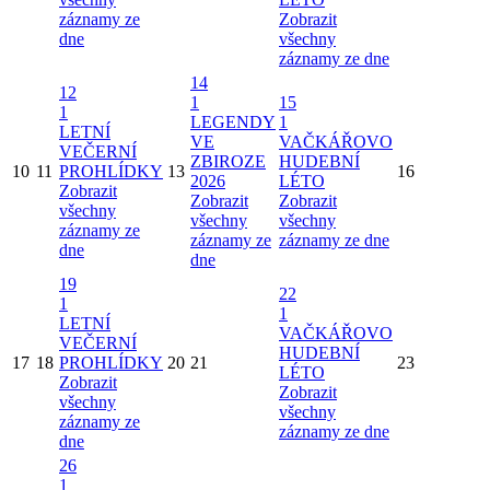
záznamy ze
Zobrazit
dne
všechny
záznamy ze dne
14
12
1
15
1
LEGENDY
1
LETNÍ
VE
VAČKÁŘOVO
VEČERNÍ
ZBIROZE
HUDEBNÍ
10
11
PROHLÍDKY
13
16
2026
LÉTO
Zobrazit
Zobrazit
Zobrazit
všechny
všechny
všechny
záznamy ze
záznamy ze
záznamy ze dne
dne
dne
19
22
1
1
LETNÍ
VAČKÁŘOVO
VEČERNÍ
HUDEBNÍ
17
18
PROHLÍDKY
20
21
23
LÉTO
Zobrazit
Zobrazit
všechny
všechny
záznamy ze
záznamy ze dne
dne
26
1