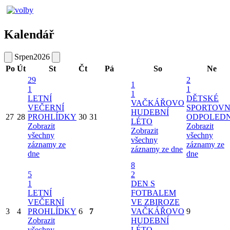
Kalendář
Srpen
2026
Po
Út
St
Čt
Pá
So
Ne
29
2
1
1
1
1
LETNÍ
DĚTSKÉ
VAČKÁŘOVO
VEČERNÍ
SPORTOVN
HUDEBNÍ
27
28
PROHLÍDKY
30
31
ODPOLED
LÉTO
Zobrazit
Zobrazit
Zobrazit
všechny
všechny
všechny
záznamy ze
záznamy ze
záznamy ze dne
dne
dne
8
5
2
1
DEN S
LETNÍ
FOTBALEM
VEČERNÍ
VE ZBIROZE
3
4
PROHLÍDKY
6
7
VAČKÁŘOVO
9
Zobrazit
HUDEBNÍ
všechny
LÉTO