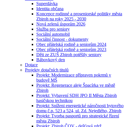
Superdávka
Identita občana
Koncepce rodinné a proseniorské politiky města
Zbiroh na roky 2025 - 2030
Nová zelená úsporám 2026
Služba pro seniory
Sociální automobil
Sociální činnost - dokumenty
Obec přátelská rodině a seniorům 2024
Obec přátelská rodině a seniorům 2023
Děti ze ZUŠ Zbiroh potěšily seniory
Bábovkový den
Dotace
Projekty dotačních titulů
Projekt: Modernizace přípraven pokrmů v
budově MŠ
Projekt: Regenerace aleje Špacírka ve městě
Zbiroh
Projekt: Vybavení SDH JPO II Města Zbiroh
hasičskou technikou
Projekt: Sníženi energetické náročnosti bytového
domu č.p. 523 a 524, ul. Zd. Nejedlého, Zbiroh
Projekt: Tvorba pasportů pro strategické řízení
města Zbiroh
Projekt: Zbiroh ČOV - dešťová zdrž