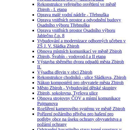
Rekonstrukce veřejného osvětlení ve městě
Zbiroh - I. etapa
Oprava malé vodní nádrže - Třebnuška
Oprava vnitřních prostor a odvodnění budovy
Osadního výboru Třebnuška
Oprava vnitřních prostor Osadního výboru
Jablečno č.p. 8
Vybudování a modernizace odborných učeben v
ZŠ J. V. Sládka Zbiroh
Obnova místních komunikací ve městě Zbiroh
Zbiroh, Švabín - vodovod-I a II etapa
Výstavba sběrného dvora odpadů města Zbiroh
II.
Výsadba dřevin v obci Zbiroh
Rekonstrukce chodníků - ulice Sládkova, Zbiroh
Nákup kompostérů pro obyvatele města Zbiroh
Město Zbiroh - Vybudování dětské skupiny
Zbiroh, sokolovna, Tyršova ulice
Obnova strojovny ČOV a místní komunikace
Pujmanova
Rozšíření kamerového systému ve městě Zbiroh
Pořízení požárního přívěsu pro hašení pro
potřeby obce na úseku ochrany obyvatelstva a
požární ochrany
Odstranění havarijního stavu topné soustavy v