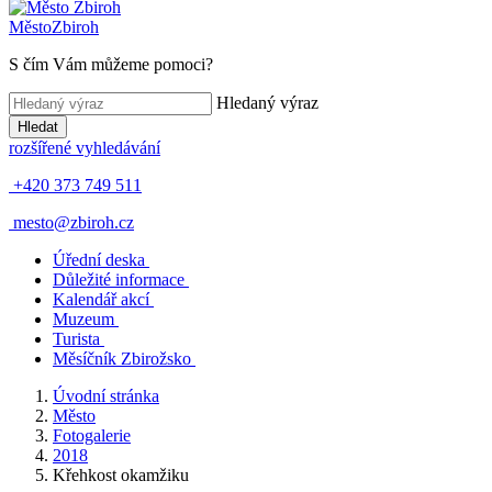
Město
Zbiroh
S čím Vám můžeme pomoci?
Hledaný výraz
Hledat
rozšířené vyhledávání
+420 373 749 511
mesto@zbiroh.cz
Úřední deska
Důležité informace
Kalendář akcí
Muzeum
Turista
Měsíčník Zbirožsko
Úvodní stránka
Město
Fotogalerie
2018
Křehkost okamžiku