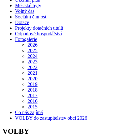
Městské byty
Volný čas
Sociální činnost
Dotace
Projekty dotačních titulů
Odpadové hospodářství
Fotogalerie
2026
2025
2024
2023
2022
2021
2020
2019
2018
2017
2016
2015
Co nás zajímá
VOLBY do zastupitelstev obcí 2026
VOLBY