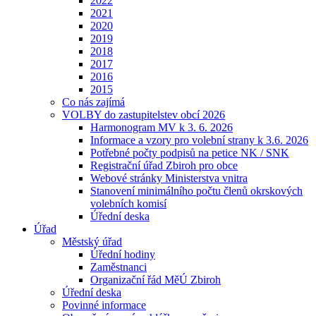
2022
2021
2020
2019
2018
2017
2016
2015
Co nás zajímá
VOLBY do zastupitelstev obcí 2026
Harmonogram MV k 3. 6. 2026
Informace a vzory pro volební strany k 3.6. 2026
Potřebné počty podpisů na petice NK / SNK
Registrační úřad Zbiroh pro obce
Webové stránky Ministerstva vnitra
Stanovení minimálního počtu členů okrskových
volebních komisí
Úřední deska
Úřad
Městský úřad
Úřední hodiny
Zaměstnanci
Organizační řád MěÚ Zbiroh
Úřední deska
Povinné informace