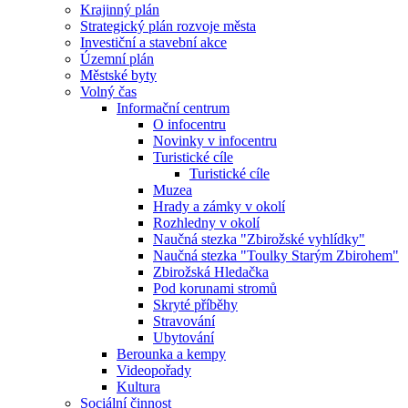
Krajinný plán
Strategický plán rozvoje města
Investiční a stavební akce
Územní plán
Městské byty
Volný čas
Informační centrum
O infocentru
Novinky v infocentru
Turistické cíle
Turistické cíle
Muzea
Hrady a zámky v okolí
Rozhledny v okolí
Naučná stezka "Zbirožské vyhlídky"
Naučná stezka "Toulky Starým Zbirohem"
Zbirožská Hledačka
Pod korunami stromů
Skryté příběhy
Stravování
Ubytování
Berounka a kempy
Videopořady
Kultura
Sociální činnost