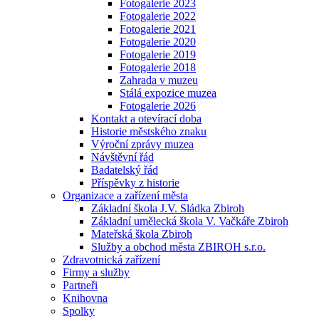
Fotogalerie 2023
Fotogalerie 2022
Fotogalerie 2021
Fotogalerie 2020
Fotogalerie 2019
Fotogalerie 2018
Zahrada v muzeu
Stálá expozice muzea
Fotogalerie 2026
Kontakt a otevírací doba
Historie městského znaku
Výroční zprávy muzea
Návštěvní řád
Badatelský řád
Příspěvky z historie
Organizace a zařízení města
Základní škola J.V. Sládka Zbiroh
Základní umělecká škola V. Vačkáře Zbiroh
Mateřská škola Zbiroh
Služby a obchod města ZBIROH s.r.o.
Zdravotnická zařízení
Firmy a služby
Partneři
Knihovna
Spolky