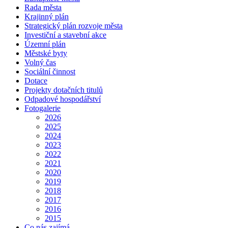
Rada města
Krajinný plán
Strategický plán rozvoje města
Investiční a stavební akce
Územní plán
Městské byty
Volný čas
Sociální činnost
Dotace
Projekty dotačních titulů
Odpadové hospodářství
Fotogalerie
2026
2025
2024
2023
2022
2021
2020
2019
2018
2017
2016
2015
Co nás zajímá