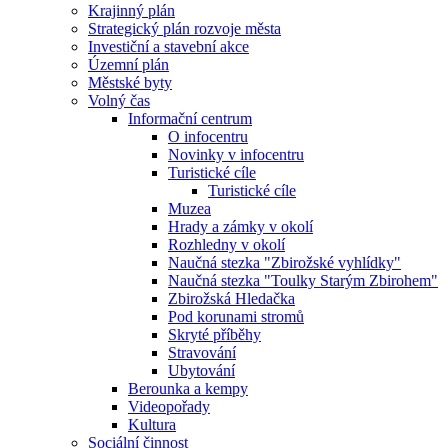
Krajinný plán
Strategický plán rozvoje města
Investiční a stavební akce
Územní plán
Městské byty
Volný čas
Informační centrum
O infocentru
Novinky v infocentru
Turistické cíle
Turistické cíle
Muzea
Hrady a zámky v okolí
Rozhledny v okolí
Naučná stezka "Zbirožské vyhlídky"
Naučná stezka "Toulky Starým Zbirohem"
Zbirožská Hledačka
Pod korunami stromů
Skryté příběhy
Stravování
Ubytování
Berounka a kempy
Videopořady
Kultura
Sociální činnost