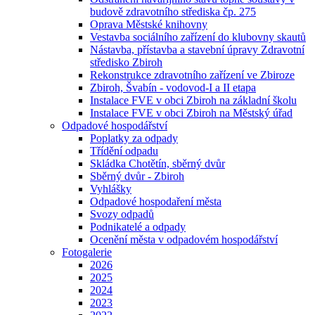
budově zdravotního střediska čp. 275
Oprava Městské knihovny
Vestavba sociálního zařízení do klubovny skautů
Nástavba, přístavba a stavební úpravy Zdravotní
středisko Zbiroh
Rekonstrukce zdravotního zařízení ve Zbiroze
Zbiroh, Švabín - vodovod-I a II etapa
Instalace FVE v obci Zbiroh na základní školu
Instalace FVE v obci Zbiroh na Městský úřad
Odpadové hospodářství
Poplatky za odpady
Třídění odpadu
Skládka Chotětín, sběrný dvůr
Sběrný dvůr - Zbiroh
Vyhlášky
Odpadové hospodaření města
Svozy odpadů
Podnikatelé a odpady
Ocenění města v odpadovém hospodářství
Fotogalerie
2026
2025
2024
2023