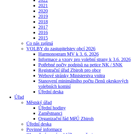
2022
2021
2020
2019
2018
2017
2016
2015
Co nás zajímá
VOLBY do zastupitelstev obcí 2026
Harmonogram MV k 3. 6. 2026
Informace a vzory pro volební strany k 3.6. 2026
Potřebné počty podpisů na petice NK / SNK
Registrační úřad Zbiroh pro obce
Webové stránky Ministerstva vnitra
Stanovení minimálního počtu členů okrskových
volebních komisí
Úřední deska
Úřad
Městský úřad
Úřední hodiny
Zaměstnanci
Organizační řád MěÚ Zbiroh
Úřední deska
Povinné informace