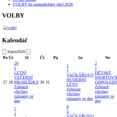
VOLBY do zastupitelstev obcí 2026
VOLBY
Kalendář
Srpen
2026
Po
Út
St
Čt
Pá
So
Ne
29
2
1
1
1
1
LETNÍ
DĚTSKÉ
VAČKÁŘOVO
VEČERNÍ
SPORTOVN
HUDEBNÍ
27
28
PROHLÍDKY
30
31
ODPOLED
LÉTO
Zobrazit
Zobrazit
Zobrazit
všechny
všechny
všechny
záznamy ze
záznamy ze
záznamy ze dne
dne
dne
8
5
2
1
VAČKÁŘOVO