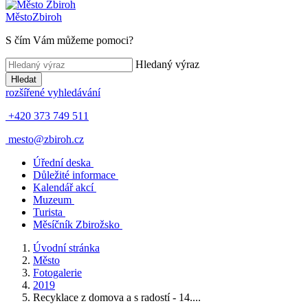
Město
Zbiroh
S čím Vám můžeme pomoci?
Hledaný výraz
Hledat
rozšířené vyhledávání
+420 373 749 511
mesto@zbiroh.cz
Úřední deska
Důležité informace
Kalendář akcí
Muzeum
Turista
Měsíčník Zbirožsko
Úvodní stránka
Město
Fotogalerie
2019
Recyklace z domova a s radostí - 14....