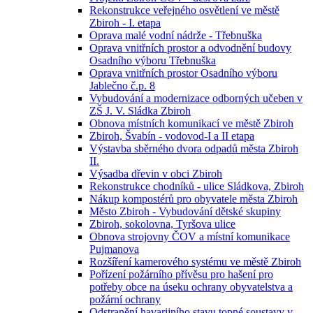
Rekonstrukce veřejného osvětlení ve městě
Zbiroh - I. etapa
Oprava malé vodní nádrže - Třebnuška
Oprava vnitřních prostor a odvodnění budovy
Osadního výboru Třebnuška
Oprava vnitřních prostor Osadního výboru
Jablečno č.p. 8
Vybudování a modernizace odborných učeben v
ZŠ J. V. Sládka Zbiroh
Obnova místních komunikací ve městě Zbiroh
Zbiroh, Švabín - vodovod-I a II etapa
Výstavba sběrného dvora odpadů města Zbiroh
II.
Výsadba dřevin v obci Zbiroh
Rekonstrukce chodníků - ulice Sládkova, Zbiroh
Nákup kompostérů pro obyvatele města Zbiroh
Město Zbiroh - Vybudování dětské skupiny
Zbiroh, sokolovna, Tyršova ulice
Obnova strojovny ČOV a místní komunikace
Pujmanova
Rozšíření kamerového systému ve městě Zbiroh
Pořízení požárního přívěsu pro hašení pro
potřeby obce na úseku ochrany obyvatelstva a
požární ochrany
Odstranění havarijního stavu topné soustavy v