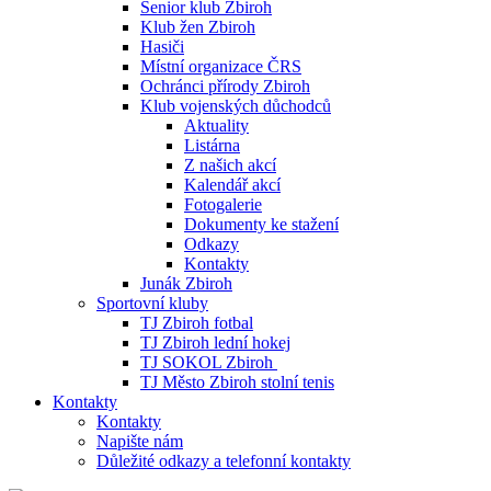
Senior klub Zbiroh
Klub žen Zbiroh
Hasiči
Místní organizace ČRS
Ochránci přírody Zbiroh
Klub vojenských důchodců
Aktuality
Listárna
Z našich akcí
Kalendář akcí
Fotogalerie
Dokumenty ke stažení
Odkazy
Kontakty
Junák Zbiroh
Sportovní kluby
TJ Zbiroh fotbal
TJ Zbiroh lední hokej
TJ SOKOL Zbiroh
TJ Město Zbiroh stolní tenis
Kontakty
Kontakty
Napište nám
Důležité odkazy a telefonní kontakty