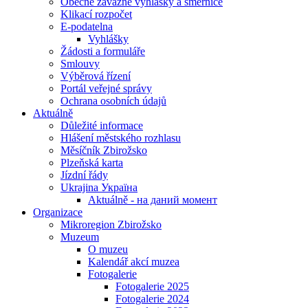
Obecně závazné vyhlášky a směrnice
Klikací rozpočet
E-podatelna
Vyhlášky
Žádosti a formuláře
Smlouvy
Výběrová řízení
Portál veřejné správy
Ochrana osobních údajů
Aktuálně
Důležité informace
Hlášení městského rozhlasu
Měsíčník Zbirožsko
Plzeňská karta
Jízdní řády
Ukrajina Україна
Aktuálně - на даний момент
Organizace
Mikroregion Zbirožsko
Muzeum
O muzeu
Kalendář akcí muzea
Fotogalerie
Fotogalerie 2025
Fotogalerie 2024