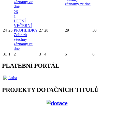
záznamy ze
záznamy ze dne
dne
26
1
LETNÍ
VEČERNÍ
24
25
PROHLÍDKY
27
28
29
30
Zobrazit
všechny
záznamy ze
dne
31
1
2
3
4
5
6
PLATEBNÍ PORTÁL
PROJEKTY DOTAČNÍCH TITULŮ