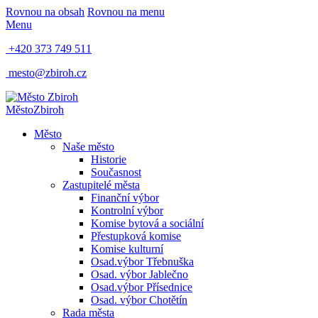
Rovnou na obsah
Rovnou na menu
Menu
+420 373 749 511
mesto@zbiroh.cz
Město
Zbiroh
Město
Naše město
Historie
Současnost
Zastupitelé města
Finanční výbor
Kontrolní výbor
Komise bytová a sociální
Přestupková komise
Komise kulturní
Osad.výbor Třebnuška
Osad. výbor Jablečno
Osad.výbor Přísednice
Osad. výbor Chotětín
Rada města