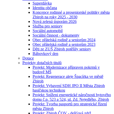
Superdávka
Identita občana
Koncepce rodinné a proseniorské politiky města
Zbiroh na roky 2025 - 2030
Nová zelená úsporám 2026
Služba pro seniory
Sociální automobil
Sociální činnost - dokumenty
Obec přátelská rodině a seniorům 2024
Obec přátelská rodině a seniorům 2023
Děti ze ZUŠ Zbiroh potěšily seniory
Bábovkový den
Dotace
Projekty dotačních titulů
Projekt: Modernizace přípraven pokrmů v
budově MŠ
Projekt: Regenerace aleje Špacírka ve městě
Zbiroh
Projekt: Vybavení SDH JPO II Města Zbiroh
hasičskou technikou
Projekt: Sníženi energetické náročnosti bytového
domu č.p. 523 a 524, ul. Zd. Nejedlého, Zbiroh
Projekt: Tvorba pasportů pro strategické řízení
města Zbiroh
Projekt: Zbiroh ČOV - dešťová zdrž