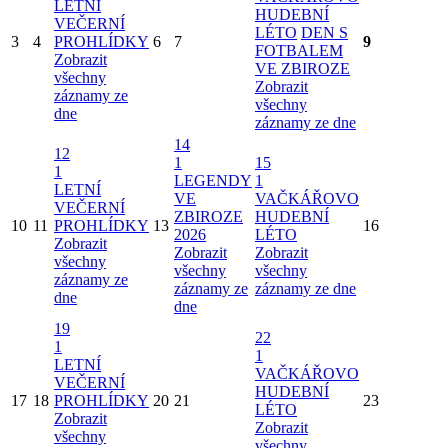
LETNÍ
HUDEBNÍ
VEČERNÍ
LÉTO
DEN S
3
4
PROHLÍDKY
6
7
9
FOTBALEM
Zobrazit
VE ZBIROZE
všechny
Zobrazit
záznamy ze
všechny
dne
záznamy ze dne
14
12
1
15
1
LEGENDY
1
LETNÍ
VE
VAČKÁŘOVO
VEČERNÍ
ZBIROZE
HUDEBNÍ
10
11
PROHLÍDKY
13
16
2026
LÉTO
Zobrazit
Zobrazit
Zobrazit
všechny
všechny
všechny
záznamy ze
záznamy ze
záznamy ze dne
dne
dne
19
22
1
1
LETNÍ
VAČKÁŘOVO
VEČERNÍ
HUDEBNÍ
17
18
PROHLÍDKY
20
21
23
LÉTO
Zobrazit
Zobrazit
všechny
všechny