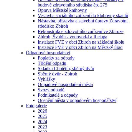
budově zdravotního střediska čp. 275
Oprava Městské knihovny
Vestavba sociálního zařízení do klubovny skautů
Nástavba, přístavba a stavební úpravy Zdravotní
středisko Zbiroh
Rekonstrukce zdravotního zařízení ve Zbiroze
Zbiroh, Švabín - vodovod-I a II etapa
Instalace FVE v obci Zbiroh na základní školu
Instalace FVE v obci Zbiroh na Městský úřad
Odpadové hospodářství
Poplatky za odpady
Třídění odpadu
Skládka Chotětín, sběrný dvůr
Sběrný dvůr - Zbiroh
Vyhlášky
Odpadové hospodaření města
Svozy odpadů
Podnikatelé a odpady
Ocenění města v odpadovém hospodářství
Fotogalerie
2026
2025
2024
2023