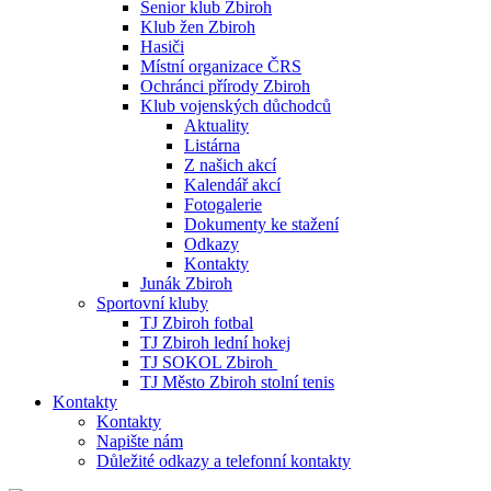
Senior klub Zbiroh
Klub žen Zbiroh
Hasiči
Místní organizace ČRS
Ochránci přírody Zbiroh
Klub vojenských důchodců
Aktuality
Listárna
Z našich akcí
Kalendář akcí
Fotogalerie
Dokumenty ke stažení
Odkazy
Kontakty
Junák Zbiroh
Sportovní kluby
TJ Zbiroh fotbal
TJ Zbiroh lední hokej
TJ SOKOL Zbiroh
TJ Město Zbiroh stolní tenis
Kontakty
Kontakty
Napište nám
Důležité odkazy a telefonní kontakty