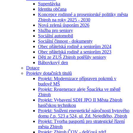
Superdávka
Identita občana
Koncepce rodinné a proseniorské politiky města
Zbiroh na roky 2025 - 2030
Nová zelená úsporám 2026
Služba pro seniory
Sociální automobil
Sociální činnost - dokumenty
Obec přátelská rodině a seniorům 2024
Obec přátelská rodině a seniorům 2023
Děti ze ZUŠ Zbiroh potěšily seniory
Bábovkový den
Dotace
Projekty dotačních titulů
Projekt: Modernizace přípraven pokrmů v
budově MŠ
Projekt: Regenerace aleje Špacírka ve městě
Zbiroh
Projekt: Vybavení SDH JPO II Města Zbiroh
hasičskou technikou
Projekt: Sníženi energetické náročnosti bytového
domu č.p. 523 a 524, ul. Zd. Nejedlého, Zbiroh
Projekt: Tvorba pasportů pro strategické řízení
města Zbiroh
Projekt: Zbiroh ČOV - dešťová zdrž