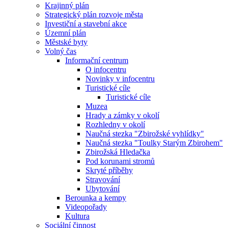
Krajinný plán
Strategický plán rozvoje města
Investiční a stavební akce
Územní plán
Městské byty
Volný čas
Informační centrum
O infocentru
Novinky v infocentru
Turistické cíle
Turistické cíle
Muzea
Hrady a zámky v okolí
Rozhledny v okolí
Naučná stezka "Zbirožské vyhlídky"
Naučná stezka "Toulky Starým Zbirohem"
Zbirožská Hledačka
Pod korunami stromů
Skryté příběhy
Stravování
Ubytování
Berounka a kempy
Videopořady
Kultura
Sociální činnost