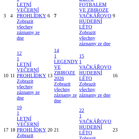
LETNÍ
FOTBALEM
VEČERNÍ
VE ZBIROZE
3
4
PROHLÍDKY
6
7
VAČKÁŘOVO
9
Zobrazit
HUDEBNÍ
všechny
LÉTO
záznamy ze
Zobrazit
dne
všechny
záznamy ze dne
14
12
1
15
1
LEGENDY
1
LETNÍ
VE
VAČKÁŘOVO
VEČERNÍ
ZBIROZE
HUDEBNÍ
10
11
PROHLÍDKY
13
16
2026
LÉTO
Zobrazit
Zobrazit
Zobrazit
všechny
všechny
všechny
záznamy ze
záznamy ze
záznamy ze dne
dne
dne
19
22
1
1
LETNÍ
VAČKÁŘOVO
VEČERNÍ
HUDEBNÍ
17
18
PROHLÍDKY
20
21
23
LÉTO
Zobrazit
Zobrazit