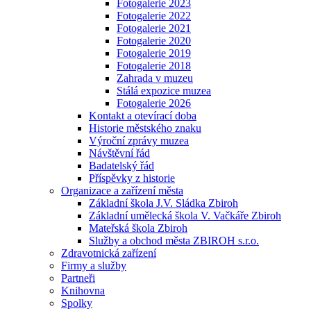
Fotogalerie 2023
Fotogalerie 2022
Fotogalerie 2021
Fotogalerie 2020
Fotogalerie 2019
Fotogalerie 2018
Zahrada v muzeu
Stálá expozice muzea
Fotogalerie 2026
Kontakt a otevírací doba
Historie městského znaku
Výroční zprávy muzea
Návštěvní řád
Badatelský řád
Příspěvky z historie
Organizace a zařízení města
Základní škola J.V. Sládka Zbiroh
Základní umělecká škola V. Vačkáře Zbiroh
Mateřská škola Zbiroh
Služby a obchod města ZBIROH s.r.o.
Zdravotnická zařízení
Firmy a služby
Partneři
Knihovna
Spolky