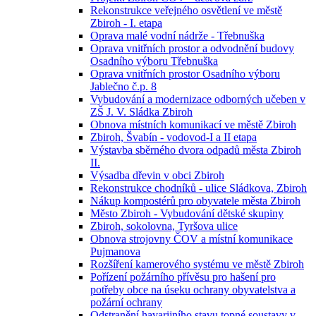
Rekonstrukce veřejného osvětlení ve městě
Zbiroh - I. etapa
Oprava malé vodní nádrže - Třebnuška
Oprava vnitřních prostor a odvodnění budovy
Osadního výboru Třebnuška
Oprava vnitřních prostor Osadního výboru
Jablečno č.p. 8
Vybudování a modernizace odborných učeben v
ZŠ J. V. Sládka Zbiroh
Obnova místních komunikací ve městě Zbiroh
Zbiroh, Švabín - vodovod-I a II etapa
Výstavba sběrného dvora odpadů města Zbiroh
II.
Výsadba dřevin v obci Zbiroh
Rekonstrukce chodníků - ulice Sládkova, Zbiroh
Nákup kompostérů pro obyvatele města Zbiroh
Město Zbiroh - Vybudování dětské skupiny
Zbiroh, sokolovna, Tyršova ulice
Obnova strojovny ČOV a místní komunikace
Pujmanova
Rozšíření kamerového systému ve městě Zbiroh
Pořízení požárního přívěsu pro hašení pro
potřeby obce na úseku ochrany obyvatelstva a
požární ochrany
Odstranění havarijního stavu topné soustavy v