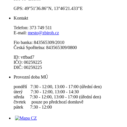
GPS: 49°51'36.86"N, 13°46'21.433"E
Kontakt
Telefon: 373 749 511
E-mail:
mesto@zbiroh.cz
Fio banka: 843565309/2010
Česká Spořitelna: 843565309/0800
ID: vtfbad7
IČO: 00259225
DIČ: 00259225
Provozní doba MÚ
pondělí 7:30 - 12:00, 13:00 - 17:00 (úřední den)
úterý 7:30 - 12:00, 13:00 - 14:30
středa 7:30 - 12:00, 13:00 - 17:00 (úřední den)
čtvrtek pouze po předchozí domluvě
pátek 7:30 - 12:00