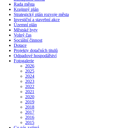
Rada města
Krajinný plán
Strategický plán rozvoje města
Investiční a stavební akce
Územní plán
Městské byty
Volný čas
Sociální činnost
Dotace
Projekty dotačních titulů
Odpadové hospodářství
Fotogalerie
2026
2025
2024
2023
2022
2021
2020
2019
2018
2017
2016
2015
Co nás zajímá