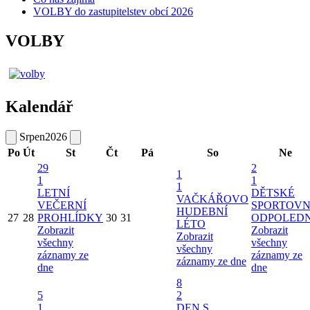
VOLBY do zastupitelstev obcí 2026
VOLBY
Kalendář
Srpen
2026
Po
Út
St
Čt
Pá
So
Ne
29
2
1
1
1
1
LETNÍ
DĚTSKÉ
VAČKÁŘOVO
VEČERNÍ
SPORTOVN
HUDEBNÍ
27
28
PROHLÍDKY
30
31
ODPOLED
LÉTO
Zobrazit
Zobrazit
Zobrazit
všechny
všechny
všechny
záznamy ze
záznamy ze
záznamy ze dne
dne
dne
8
5
2
1
DEN S