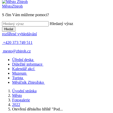
Město
Zbiroh
S čím Vám můžeme pomoci?
Hledaný výraz
Hledat
rozšířené vyhledávání
+420 373 749 511
mesto@zbiroh.cz
Úřední deska
Důležité informace
Kalendář akcí
Muzeum
Turista
Měsíčník Zbirožsko
Úvodní stránka
Město
Fotogalerie
2022
Otevření dětského hřiště "Pod...