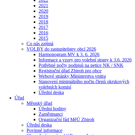
2022
2021
2020
2019
2018
2017
2016
2015
Co nás zajímá
VOLBY do zastupitelstev obcí 2026
Harmonogram MV k 3. 6. 2026
Informace a vzory pro volební strany k 3.6. 2026
Potřebné počty podpisů na petice NK / SNK
Registrační úřad Zbiroh pro obce
Webové stránky Ministerstva vnitra
Stanovení minimálního počtu členů okrskových
volebních komisí
Úřední deska
Úřad
Městský úřad
Úřední hodiny
Zaměstnanci
Organizační řád MěÚ Zbiroh
Úřední deska
Povinné informace