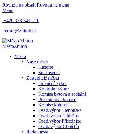
Rovnou na obsah
Rovnou na menu
Menu
+420 373 749 511
mesto@zbiroh.cz
Město
Zbiroh
Město
Naše město
Historie
Současnost
Zastupitelé města
Finanční výbor
Kontrolní výbor
Komise bytová a sociální
Přestupková komise
Komise kulturní
Osad.výbor Třebnuška
Osad. výbor Jablečno
Osad.výbor Přísednice
Osad. výbor Chotětín
Rada města