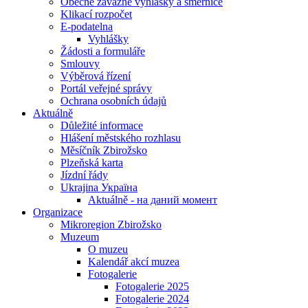
Obecně závazné vyhlášky a směrnice
Klikací rozpočet
E-podatelna
Vyhlášky
Žádosti a formuláře
Smlouvy
Výběrová řízení
Portál veřejné správy
Ochrana osobních údajů
Aktuálně
Důležité informace
Hlášení městského rozhlasu
Měsíčník Zbirožsko
Plzeňská karta
Jízdní řády
Ukrajina Україна
Aktuálně - на даний момент
Organizace
Mikroregion Zbirožsko
Muzeum
O muzeu
Kalendář akcí muzea
Fotogalerie
Fotogalerie 2025
Fotogalerie 2024