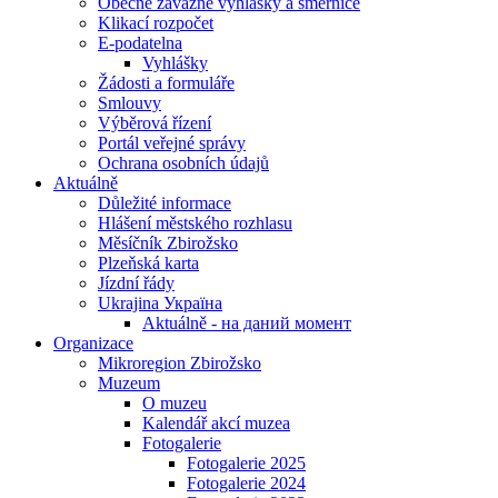
Obecně závazné vyhlášky a směrnice
Klikací rozpočet
E-podatelna
Vyhlášky
Žádosti a formuláře
Smlouvy
Výběrová řízení
Portál veřejné správy
Ochrana osobních údajů
Aktuálně
Důležité informace
Hlášení městského rozhlasu
Měsíčník Zbirožsko
Plzeňská karta
Jízdní řády
Ukrajina Україна
Aktuálně - на даний момент
Organizace
Mikroregion Zbirožsko
Muzeum
O muzeu
Kalendář akcí muzea
Fotogalerie
Fotogalerie 2025
Fotogalerie 2024