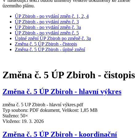
V následující sekci budou umístěny veškeré dokumenty ke změně
územního plánu.
ÚP Zbiroh - po vydání změn č. 1, 2, 4
ÚP Zbiroh - po vydání změn č. 3
ÚP Zbiroh - po vydání změn č. 3a
ÚP Zbiroh - po vydání změn č. 5
Úplné znění ÚP Zbiroh po změně č. 3a
Změna č. 5 ÚP Zbiroh - čistopis
Změna č. 5 ÚP Zbiroh - úplné znění
Změna č. 5 ÚP Zbiroh - čistopis
Změna č. 5 ÚP Zbiroh - hlavní výkres
změna č. 5 UP Zbiroh - hlavní výkres.pdf
Typ souboru: PDF dokument, Velikost: 1,85 MB
Staženo: 50×
Vloženo:
19. 3. 2026
Změna č. 5 ÚP Zbiroh - koordinační