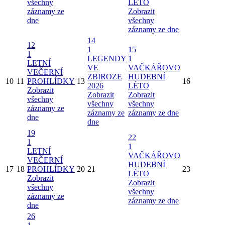
všechny
LÉTO
záznamy ze
Zobrazit
dne
všechny
záznamy ze dne
14
12
1
15
1
LEGENDY
1
LETNÍ
VE
VAČKÁŘOVO
VEČERNÍ
ZBIROZE
HUDEBNÍ
10
11
PROHLÍDKY
13
16
2026
LÉTO
Zobrazit
Zobrazit
Zobrazit
všechny
všechny
všechny
záznamy ze
záznamy ze
záznamy ze dne
dne
dne
19
22
1
1
LETNÍ
VAČKÁŘOVO
VEČERNÍ
HUDEBNÍ
17
18
PROHLÍDKY
20
21
23
LÉTO
Zobrazit
Zobrazit
všechny
všechny
záznamy ze
záznamy ze dne
dne
26