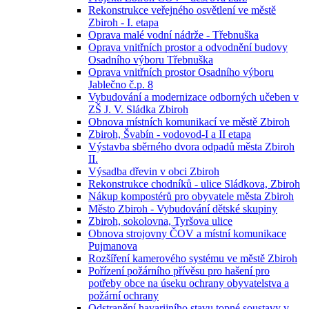
Rekonstrukce veřejného osvětlení ve městě
Zbiroh - I. etapa
Oprava malé vodní nádrže - Třebnuška
Oprava vnitřních prostor a odvodnění budovy
Osadního výboru Třebnuška
Oprava vnitřních prostor Osadního výboru
Jablečno č.p. 8
Vybudování a modernizace odborných učeben v
ZŠ J. V. Sládka Zbiroh
Obnova místních komunikací ve městě Zbiroh
Zbiroh, Švabín - vodovod-I a II etapa
Výstavba sběrného dvora odpadů města Zbiroh
II.
Výsadba dřevin v obci Zbiroh
Rekonstrukce chodníků - ulice Sládkova, Zbiroh
Nákup kompostérů pro obyvatele města Zbiroh
Město Zbiroh - Vybudování dětské skupiny
Zbiroh, sokolovna, Tyršova ulice
Obnova strojovny ČOV a místní komunikace
Pujmanova
Rozšíření kamerového systému ve městě Zbiroh
Pořízení požárního přívěsu pro hašení pro
potřeby obce na úseku ochrany obyvatelstva a
požární ochrany
Odstranění havarijního stavu topné soustavy v