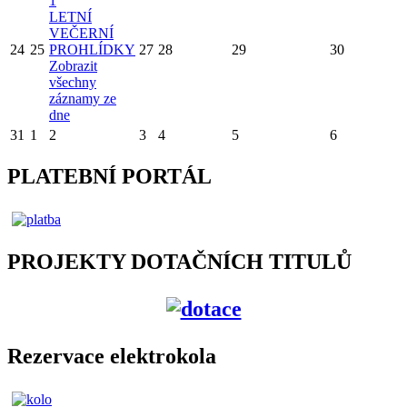
1
LETNÍ
VEČERNÍ
24
25
PROHLÍDKY
27
28
29
30
Zobrazit
všechny
záznamy ze
dne
31
1
2
3
4
5
6
PLATEBNÍ PORTÁL
PROJEKTY DOTAČNÍCH TITULŮ
Rezervace elektrokola