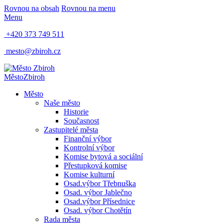
Rovnou na obsah
Rovnou na menu
Menu
+420 373 749 511
mesto@zbiroh.cz
Město
Zbiroh
Město
Naše město
Historie
Současnost
Zastupitelé města
Finanční výbor
Kontrolní výbor
Komise bytová a sociální
Přestupková komise
Komise kulturní
Osad.výbor Třebnuška
Osad. výbor Jablečno
Osad.výbor Přísednice
Osad. výbor Chotětín
Rada města