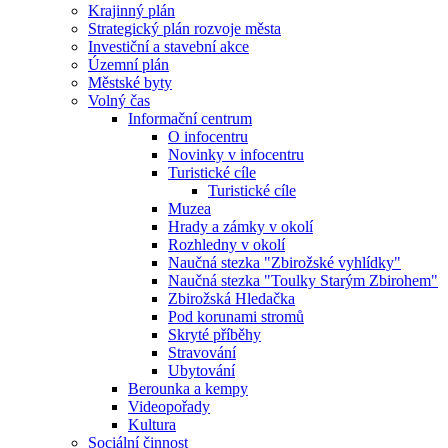
Krajinný plán
Strategický plán rozvoje města
Investiční a stavební akce
Územní plán
Městské byty
Volný čas
Informační centrum
O infocentru
Novinky v infocentru
Turistické cíle
Turistické cíle
Muzea
Hrady a zámky v okolí
Rozhledny v okolí
Naučná stezka "Zbirožské vyhlídky"
Naučná stezka "Toulky Starým Zbirohem"
Zbirožská Hledačka
Pod korunami stromů
Skryté příběhy
Stravování
Ubytování
Berounka a kempy
Videopořady
Kultura
Sociální činnost