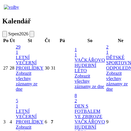
Kalendář
Srpen
2026
Po
Út
St
Čt
Pá
So
Ne
29
2
1
1
1
1
LETNÍ
DĚTSKÉ
VAČKÁŘOVO
VEČERNÍ
SPORTOVN
HUDEBNÍ
27
28
PROHLÍDKY
30
31
ODPOLED
LÉTO
Zobrazit
Zobrazit
Zobrazit
všechny
všechny
všechny
záznamy ze
záznamy ze
záznamy ze dne
dne
dne
8
5
2
1
DEN S
LETNÍ
FOTBALEM
VEČERNÍ
VE ZBIROZE
3
4
PROHLÍDKY
6
7
VAČKÁŘOVO
9
Zobrazit
HUDEBNÍ