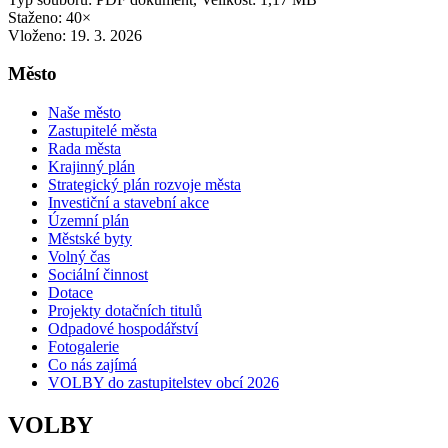
Staženo: 40×
Vloženo:
19. 3. 2026
Město
Naše město
Zastupitelé města
Rada města
Krajinný plán
Strategický plán rozvoje města
Investiční a stavební akce
Územní plán
Městské byty
Volný čas
Sociální činnost
Dotace
Projekty dotačních titulů
Odpadové hospodářství
Fotogalerie
Co nás zajímá
VOLBY do zastupitelstev obcí 2026
VOLBY