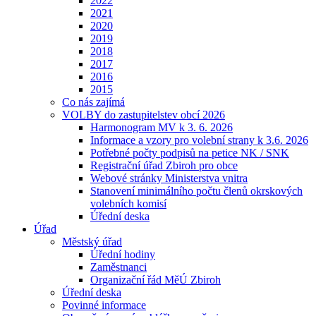
2022
2021
2020
2019
2018
2017
2016
2015
Co nás zajímá
VOLBY do zastupitelstev obcí 2026
Harmonogram MV k 3. 6. 2026
Informace a vzory pro volební strany k 3.6. 2026
Potřebné počty podpisů na petice NK / SNK
Registrační úřad Zbiroh pro obce
Webové stránky Ministerstva vnitra
Stanovení minimálního počtu členů okrskových
volebních komisí
Úřední deska
Úřad
Městský úřad
Úřední hodiny
Zaměstnanci
Organizační řád MěÚ Zbiroh
Úřední deska
Povinné informace