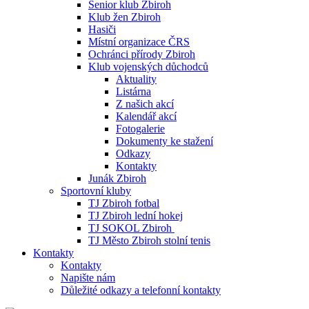
Senior klub Zbiroh
Klub žen Zbiroh
Hasiči
Místní organizace ČRS
Ochránci přírody Zbiroh
Klub vojenských důchodců
Aktuality
Listárna
Z našich akcí
Kalendář akcí
Fotogalerie
Dokumenty ke stažení
Odkazy
Kontakty
Junák Zbiroh
Sportovní kluby
TJ Zbiroh fotbal
TJ Zbiroh lední hokej
TJ SOKOL Zbiroh
TJ Město Zbiroh stolní tenis
Kontakty
Kontakty
Napište nám
Důležité odkazy a telefonní kontakty