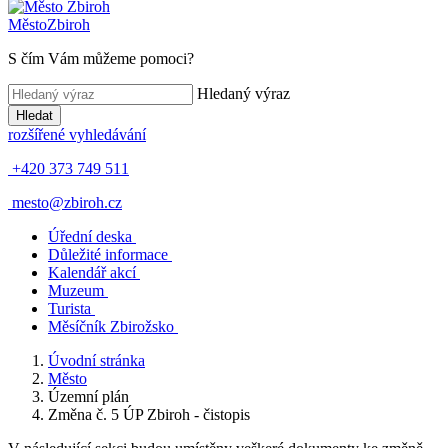
Město
Zbiroh
S čím Vám můžeme pomoci?
Hledaný výraz
Hledat
rozšířené vyhledávání
+420 373 749 511
mesto@zbiroh.cz
Úřední deska
Důležité informace
Kalendář akcí
Muzeum
Turista
Měsíčník Zbirožsko
Úvodní stránka
Město
Územní plán
Změna č. 5 ÚP Zbiroh - čistopis