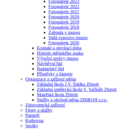
Fotogalerie 2023
Fotogalerie 2022
Fotogalerie 2021
Fotogalerie 2020
Fotogalerie 2019
Fotogalerie 2018
Zahrada v muzeu
Stálá expozice muzea
Fotogalerie 2026
Kontakt a otevírací doba
Historie městského znaku
Výroční zprávy muzea
Návštěvní řád
Badatelský řád
Příspěvky z historie
Organizace a zařízení města
Základní škola J.V. Sládka Zbiroh
Základní umělecká škola V. Vačkáře Zbiroh
Mateřská škola Zbiroh
Služby a obchod města ZBIROH s.r.o.
Zdravotnická zařízení
Firmy a služby
Partneři
Knihovna
Spolky