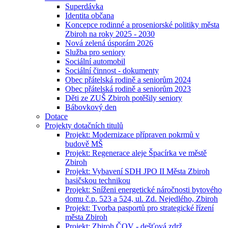
Superdávka
Identita občana
Koncepce rodinné a proseniorské politiky města
Zbiroh na roky 2025 - 2030
Nová zelená úsporám 2026
Služba pro seniory
Sociální automobil
Sociální činnost - dokumenty
Obec přátelská rodině a seniorům 2024
Obec přátelská rodině a seniorům 2023
Děti ze ZUŠ Zbiroh potěšily seniory
Bábovkový den
Dotace
Projekty dotačních titulů
Projekt: Modernizace přípraven pokrmů v
budově MŠ
Projekt: Regenerace aleje Špacírka ve městě
Zbiroh
Projekt: Vybavení SDH JPO II Města Zbiroh
hasičskou technikou
Projekt: Sníženi energetické náročnosti bytového
domu č.p. 523 a 524, ul. Zd. Nejedlého, Zbiroh
Projekt: Tvorba pasportů pro strategické řízení
města Zbiroh
Projekt: Zbiroh ČOV - dešťová zdrž