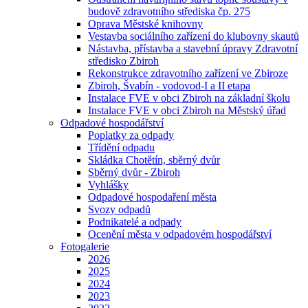
budově zdravotního střediska čp. 275
Oprava Městské knihovny
Vestavba sociálního zařízení do klubovny skautů
Nástavba, přístavba a stavební úpravy Zdravotní
středisko Zbiroh
Rekonstrukce zdravotního zařízení ve Zbiroze
Zbiroh, Švabín - vodovod-I a II etapa
Instalace FVE v obci Zbiroh na základní školu
Instalace FVE v obci Zbiroh na Městský úřad
Odpadové hospodářství
Poplatky za odpady
Třídění odpadu
Skládka Chotětín, sběrný dvůr
Sběrný dvůr - Zbiroh
Vyhlášky
Odpadové hospodaření města
Svozy odpadů
Podnikatelé a odpady
Ocenění města v odpadovém hospodářství
Fotogalerie
2026
2025
2024
2023