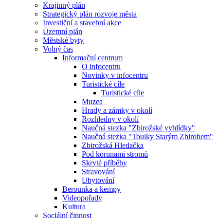
Krajinný plán
Strategický plán rozvoje města
Investiční a stavební akce
Územní plán
Městské byty
Volný čas
Informační centrum
O infocentru
Novinky v infocentru
Turistické cíle
Turistické cíle
Muzea
Hrady a zámky v okolí
Rozhledny v okolí
Naučná stezka "Zbirožské vyhlídky"
Naučná stezka "Toulky Starým Zbirohem"
Zbirožská Hledačka
Pod korunami stromů
Skryté příběhy
Stravování
Ubytování
Berounka a kempy
Videopořady
Kultura
Sociální činnost