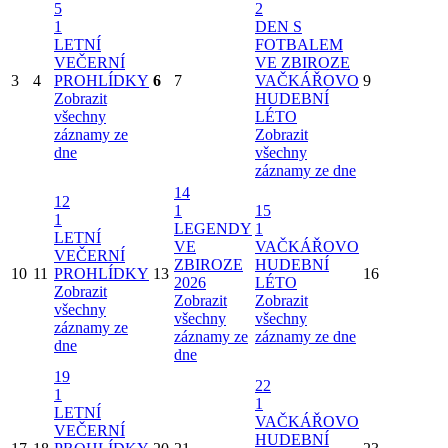
5
2
1
DEN S
LETNÍ
FOTBALEM
VEČERNÍ
VE ZBIROZE
3
4
PROHLÍDKY
6
7
VAČKÁŘOVO
9
Zobrazit
HUDEBNÍ
všechny
LÉTO
záznamy ze
Zobrazit
dne
všechny
záznamy ze dne
14
12
1
15
1
LEGENDY
1
LETNÍ
VE
VAČKÁŘOVO
VEČERNÍ
ZBIROZE
HUDEBNÍ
10
11
PROHLÍDKY
13
16
2026
LÉTO
Zobrazit
Zobrazit
Zobrazit
všechny
všechny
všechny
záznamy ze
záznamy ze
záznamy ze dne
dne
dne
19
22
1
1
LETNÍ
VAČKÁŘOVO
VEČERNÍ
HUDEBNÍ