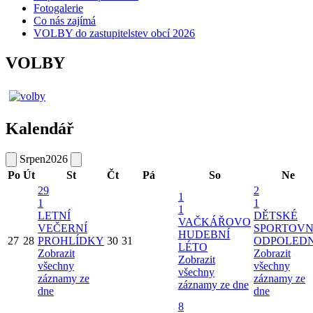
Fotogalerie
Co nás zajímá
VOLBY do zastupitelstev obcí 2026
VOLBY
Kalendář
Srpen
2026
Po
Út
St
Čt
Pá
So
Ne
29
2
1
1
1
1
LETNÍ
DĚTSKÉ
VAČKÁŘOVO
VEČERNÍ
SPORTOVN
HUDEBNÍ
27
28
PROHLÍDKY
30
31
ODPOLED
LÉTO
Zobrazit
Zobrazit
Zobrazit
všechny
všechny
všechny
záznamy ze
záznamy ze
záznamy ze dne
dne
dne
8