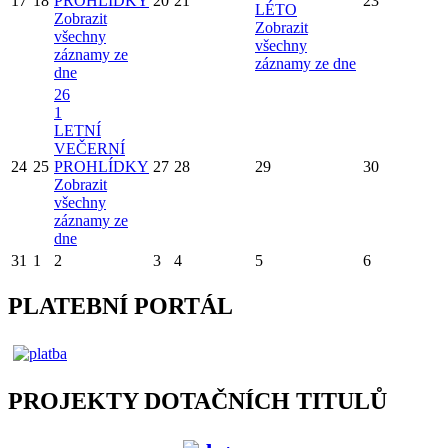
17
18
PROHLÍDKY
20
21
23
LÉTO
Zobrazit
Zobrazit
všechny
všechny
záznamy ze
záznamy ze dne
dne
26
1
LETNÍ
VEČERNÍ
24
25
PROHLÍDKY
27
28
29
30
Zobrazit
všechny
záznamy ze
dne
31
1
2
3
4
5
6
PLATEBNÍ PORTÁL
PROJEKTY DOTAČNÍCH TITULŮ