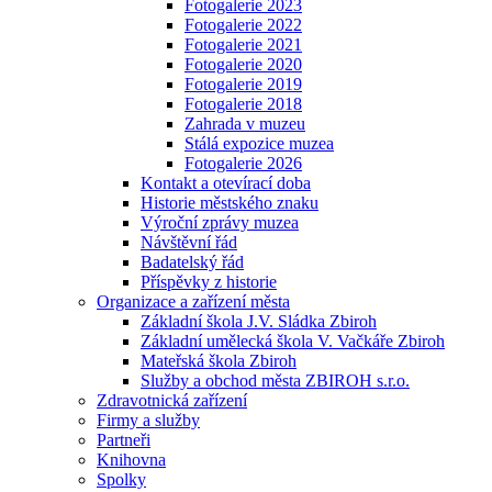
Fotogalerie 2023
Fotogalerie 2022
Fotogalerie 2021
Fotogalerie 2020
Fotogalerie 2019
Fotogalerie 2018
Zahrada v muzeu
Stálá expozice muzea
Fotogalerie 2026
Kontakt a otevírací doba
Historie městského znaku
Výroční zprávy muzea
Návštěvní řád
Badatelský řád
Příspěvky z historie
Organizace a zařízení města
Základní škola J.V. Sládka Zbiroh
Základní umělecká škola V. Vačkáře Zbiroh
Mateřská škola Zbiroh
Služby a obchod města ZBIROH s.r.o.
Zdravotnická zařízení
Firmy a služby
Partneři
Knihovna
Spolky