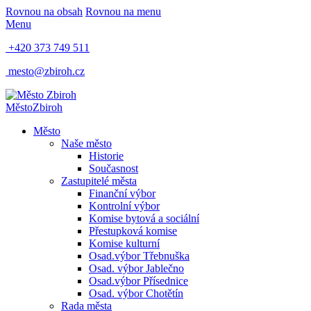
Rovnou na obsah
Rovnou na menu
Menu
+420 373 749 511
mesto@zbiroh.cz
Město
Zbiroh
Město
Naše město
Historie
Současnost
Zastupitelé města
Finanční výbor
Kontrolní výbor
Komise bytová a sociální
Přestupková komise
Komise kulturní
Osad.výbor Třebnuška
Osad. výbor Jablečno
Osad.výbor Přísednice
Osad. výbor Chotětín
Rada města