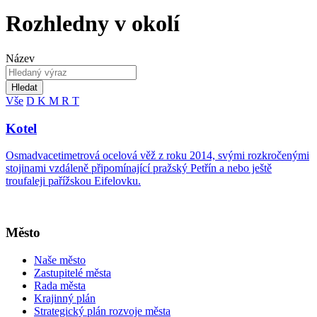
Rozhledny v okolí
Název
Hledat
Vše
D
K
M
R
T
Kotel
Osmadvacetimetrová ocelová věž z roku 2014, svými rozkročenými
stojinami vzdáleně připomínající pražský Petřín a nebo ještě
troufaleji pařížskou Eifelovku.
Město
Naše město
Zastupitelé města
Rada města
Krajinný plán
Strategický plán rozvoje města