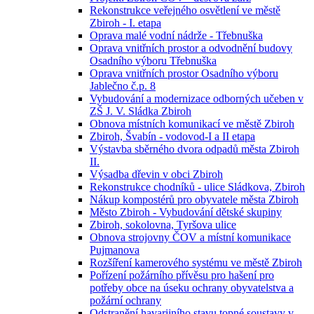
Rekonstrukce veřejného osvětlení ve městě
Zbiroh - I. etapa
Oprava malé vodní nádrže - Třebnuška
Oprava vnitřních prostor a odvodnění budovy
Osadního výboru Třebnuška
Oprava vnitřních prostor Osadního výboru
Jablečno č.p. 8
Vybudování a modernizace odborných učeben v
ZŠ J. V. Sládka Zbiroh
Obnova místních komunikací ve městě Zbiroh
Zbiroh, Švabín - vodovod-I a II etapa
Výstavba sběrného dvora odpadů města Zbiroh
II.
Výsadba dřevin v obci Zbiroh
Rekonstrukce chodníků - ulice Sládkova, Zbiroh
Nákup kompostérů pro obyvatele města Zbiroh
Město Zbiroh - Vybudování dětské skupiny
Zbiroh, sokolovna, Tyršova ulice
Obnova strojovny ČOV a místní komunikace
Pujmanova
Rozšíření kamerového systému ve městě Zbiroh
Pořízení požárního přívěsu pro hašení pro
potřeby obce na úseku ochrany obyvatelstva a
požární ochrany
Odstranění havarijního stavu topné soustavy v