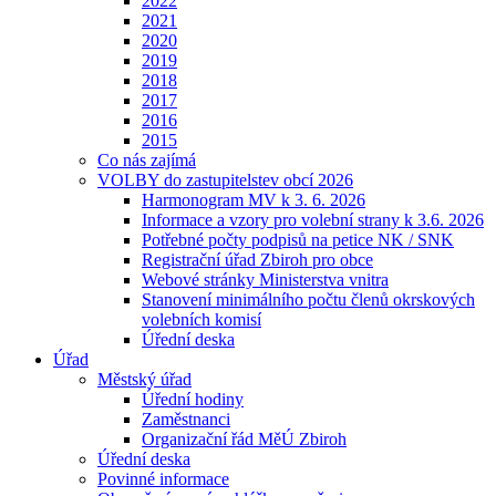
2022
2021
2020
2019
2018
2017
2016
2015
Co nás zajímá
VOLBY do zastupitelstev obcí 2026
Harmonogram MV k 3. 6. 2026
Informace a vzory pro volební strany k 3.6. 2026
Potřebné počty podpisů na petice NK / SNK
Registrační úřad Zbiroh pro obce
Webové stránky Ministerstva vnitra
Stanovení minimálního počtu členů okrskových
volebních komisí
Úřední deska
Úřad
Městský úřad
Úřední hodiny
Zaměstnanci
Organizační řád MěÚ Zbiroh
Úřední deska
Povinné informace