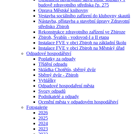
budově zdravotního střediska čp. 275
Oprava Městské knihovny
Vestavba sociálního zařízení do klubovny skautů
Nástavba, přístavba a stavební úpravy Zdravotní
středisko Zbiroh
Rekonstrukce zdravotního zařízení ve Zbiroze
Zbiroh, Švabín - vodovod-I a II etapa
Instalace FVE v obci Zbiroh na základní školu
Instalace FVE v obci Zbiroh na Městský úřad
Odpadové hospodářství
Poplatky za odpady
Třídění odpadu
Skládka Chotětín, sběrný dvůr
Sběrný dvůr - Zbiroh
Vyhlášky
Odpadové hospodaření města
Svozy odpadů
Podnikatelé a odpady
Ocenění města v odpadovém hospodářství
Fotogalerie
2026
2025
2024
2023