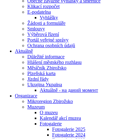
Obecně závazné vyhlášky a směrnice
Klikací rozpočet
E-podatelna
Vyhlášky
Žádosti a formuláře
Smlouvy
Výběrová řízení
Portál veřejné správy
Ochrana osobních údajů
Aktuálně
Důležité informace
Hlášení městského rozhlasu
Měsíčník Zbirožsko
Plzeňská karta
Jízdní řády
Ukrajina Україна
Aktuálně - на даний момент
Organizace
Mikroregion Zbirožsko
Muzeum
O muzeu
Kalendář akcí muzea
Fotogalerie
Fotogalerie 2025
Fotogalerie 2024