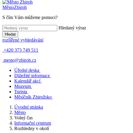
Město
Zbiroh
S čím Vám můžeme pomoci?
Hledaný výraz
Hledat
rozšířené vyhledávání
+420 373 749 511
mesto@zbiroh.cz
Úřední deska
Důležité informace
Kalendář akcí
Muzeum
Turista
Měsíčník Zbirožsko
Úvodní stránka
Město
Volný čas
Informační centrum
Rozhledny v okolí