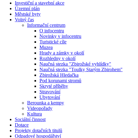
Investiční a stavební akce
Územní plán
Městské byty
Volný čas
Informační centrum
O infocentru
Novinky v infocentru
Turistické cíle
Muzea
Hrady a zámky v okolí
Rozhledny v okolí
Naučná stezka "Zbirožské vyhlídky"
Naučná stezka "Toulky Starým Zbirohem"
Zbirožská Hledačka
Pod korunami stromů
Skryté příběhy
Stravování
Ubytování
Berounka a kempy
Videopořady
Kultura
Sociální činnost
Dotace
Projekty dotačních titulů
Odpadové hospodářství