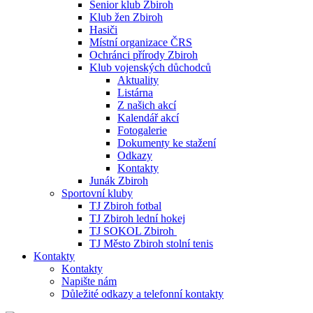
Senior klub Zbiroh
Klub žen Zbiroh
Hasiči
Místní organizace ČRS
Ochránci přírody Zbiroh
Klub vojenských důchodců
Aktuality
Listárna
Z našich akcí
Kalendář akcí
Fotogalerie
Dokumenty ke stažení
Odkazy
Kontakty
Junák Zbiroh
Sportovní kluby
TJ Zbiroh fotbal
TJ Zbiroh lední hokej
TJ SOKOL Zbiroh
TJ Město Zbiroh stolní tenis
Kontakty
Kontakty
Napište nám
Důležité odkazy a telefonní kontakty