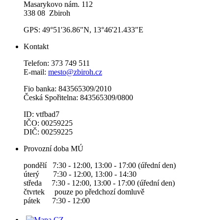
Masarykovo nám. 112
338 08 Zbiroh
GPS: 49°51'36.86"N, 13°46'21.433"E
Kontakt
Telefon: 373 749 511
E-mail:
mesto@zbiroh.cz
Fio banka: 843565309/2010
Česká Spořitelna: 843565309/0800
ID: vtfbad7
IČO: 00259225
DIČ: 00259225
Provozní doba MÚ
pondělí 7:30 - 12:00, 13:00 - 17:00 (úřední den)
úterý 7:30 - 12:00, 13:00 - 14:30
středa 7:30 - 12:00, 13:00 - 17:00 (úřední den)
čtvrtek pouze po předchozí domluvě
pátek 7:30 - 12:00