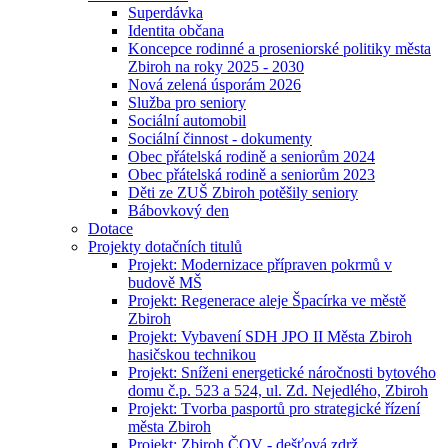
Superdávka
Identita občana
Koncepce rodinné a proseniorské politiky města
Zbiroh na roky 2025 - 2030
Nová zelená úsporám 2026
Služba pro seniory
Sociální automobil
Sociální činnost - dokumenty
Obec přátelská rodině a seniorům 2024
Obec přátelská rodině a seniorům 2023
Děti ze ZUŠ Zbiroh potěšily seniory
Bábovkový den
Dotace
Projekty dotačních titulů
Projekt: Modernizace přípraven pokrmů v
budově MŠ
Projekt: Regenerace aleje Špacírka ve městě
Zbiroh
Projekt: Vybavení SDH JPO II Města Zbiroh
hasičskou technikou
Projekt: Sníženi energetické náročnosti bytového
domu č.p. 523 a 524, ul. Zd. Nejedlého, Zbiroh
Projekt: Tvorba pasportů pro strategické řízení
města Zbiroh
Projekt: Zbiroh ČOV - dešťová zdrž