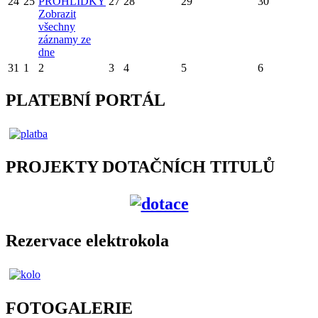
24
25
PROHLÍDKY
27
28
29
30
Zobrazit
všechny
záznamy ze
dne
31
1
2
3
4
5
6
PLATEBNÍ PORTÁL
PROJEKTY DOTAČNÍCH TITULŮ
Rezervace elektrokola
FOTOGALERIE