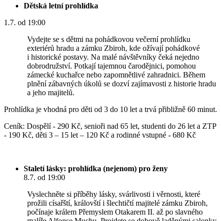
Dětská letní prohlídka
1.7. od 19:00
Vydejte se s dětmi na pohádkovou večerní prohlídku
exteriérů hradu a zámku Zbiroh, kde ožívají pohádkové
i historické postavy. Na malé návštěvníky čeká nejedno
dobrodružství. Potkají tajemnou čarodějnici, pomohou
zámecké kuchařce nebo zapomnětlivé zahradnici. Během
plnění zábavných úkolů se dozví zajímavosti z historie hradu
a jeho majitelů.
Prohlídka je vhodná pro děti od 3 do 10 let a trvá přibližně 60 minut.
Ceník: Dospělí - 290 Kč, senioři nad 65 let, studenti do 26 let a ZTP
- 190 Kč, děti 3 – 15 let – 120 Kč a rodinné vstupné - 680 Kč
Staletí lásky: prohlídka (nejenom) pro ženy
8.7. od 19:00
Vyslechněte si příběhy lásky, svárlivosti i věrnosti, které
prožili císařští, královští i šlechtičtí majitelé zámku Zbiroh,
počínaje králem Přemyslem Otakarem II. až po slavného
malíře Alfonse Muchu. Projdete se dobově laděnými salonky