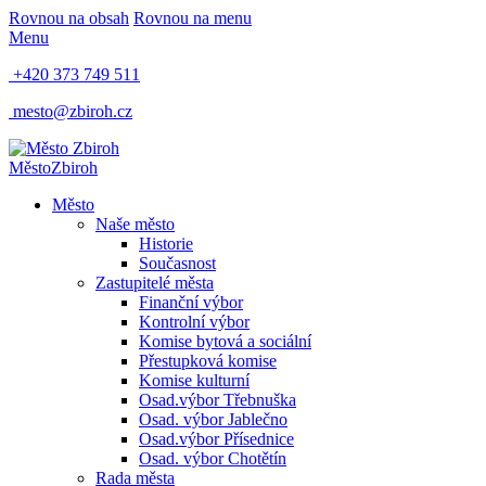
Rovnou na obsah
Rovnou na menu
Menu
+420 373 749 511
mesto@zbiroh.cz
Město
Zbiroh
Město
Naše město
Historie
Současnost
Zastupitelé města
Finanční výbor
Kontrolní výbor
Komise bytová a sociální
Přestupková komise
Komise kulturní
Osad.výbor Třebnuška
Osad. výbor Jablečno
Osad.výbor Přísednice
Osad. výbor Chotětín
Rada města