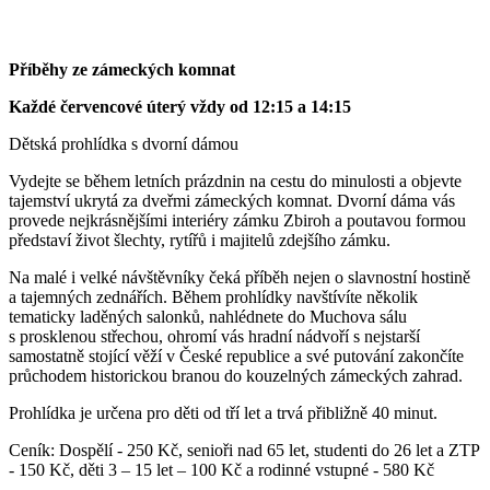
Příběhy ze zámeckých komnat
Každé červencové úterý vždy od 12:15 a 14:15
Dětská prohlídka s dvorní dámou
Vydejte se během letních prázdnin na cestu do minulosti a objevte
tajemství ukrytá za dveřmi zámeckých komnat. Dvorní dáma vás
provede nejkrásnějšími interiéry zámku Zbiroh a poutavou formou
představí život šlechty, rytířů i majitelů zdejšího zámku.
Na malé i velké návštěvníky čeká příběh nejen o slavnostní hostině
a tajemných zednářích. Během prohlídky navštívíte několik
tematicky laděných salonků, nahlédnete do Muchova sálu
s prosklenou střechou, ohromí vás hradní nádvoří s nejstarší
samostatně stojící věží v České republice a své putování zakončíte
průchodem historickou branou do kouzelných zámeckých zahrad.
Prohlídka je určena pro děti od tří let a trvá přibližně 40 minut.
Ceník: Dospělí - 250 Kč, senioři nad 65 let, studenti do 26 let a ZTP
- 150 Kč, děti 3 – 15 let – 100 Kč a rodinné vstupné - 580 Kč