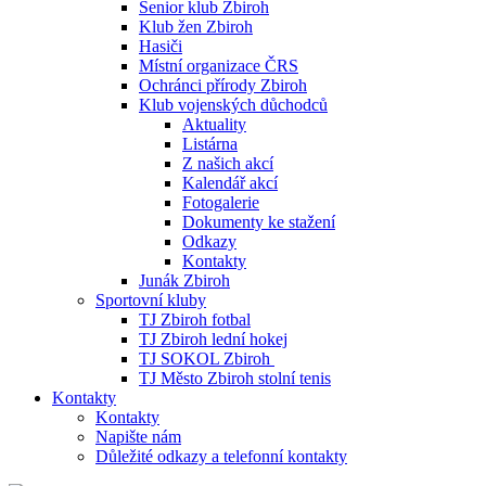
Senior klub Zbiroh
Klub žen Zbiroh
Hasiči
Místní organizace ČRS
Ochránci přírody Zbiroh
Klub vojenských důchodců
Aktuality
Listárna
Z našich akcí
Kalendář akcí
Fotogalerie
Dokumenty ke stažení
Odkazy
Kontakty
Junák Zbiroh
Sportovní kluby
TJ Zbiroh fotbal
TJ Zbiroh lední hokej
TJ SOKOL Zbiroh
TJ Město Zbiroh stolní tenis
Kontakty
Kontakty
Napište nám
Důležité odkazy a telefonní kontakty