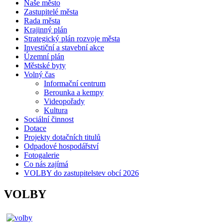
Naše město
Zastupitelé města
Rada města
Krajinný plán
Strategický plán rozvoje města
Investiční a stavební akce
Územní plán
Městské byty
Volný čas
Informační centrum
Berounka a kempy
Videopořady
Kultura
Sociální činnost
Dotace
Projekty dotačních titulů
Odpadové hospodářství
Fotogalerie
Co nás zajímá
VOLBY do zastupitelstev obcí 2026
VOLBY