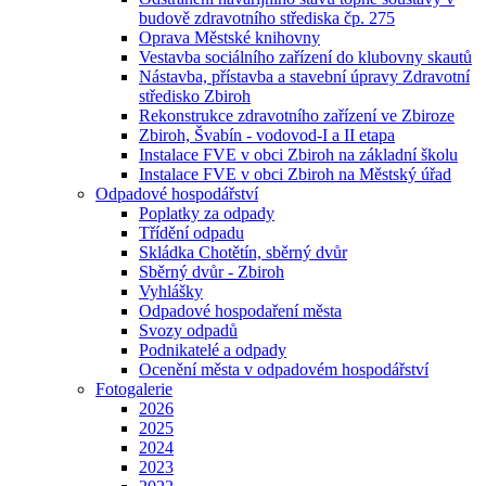
budově zdravotního střediska čp. 275
Oprava Městské knihovny
Vestavba sociálního zařízení do klubovny skautů
Nástavba, přístavba a stavební úpravy Zdravotní
středisko Zbiroh
Rekonstrukce zdravotního zařízení ve Zbiroze
Zbiroh, Švabín - vodovod-I a II etapa
Instalace FVE v obci Zbiroh na základní školu
Instalace FVE v obci Zbiroh na Městský úřad
Odpadové hospodářství
Poplatky za odpady
Třídění odpadu
Skládka Chotětín, sběrný dvůr
Sběrný dvůr - Zbiroh
Vyhlášky
Odpadové hospodaření města
Svozy odpadů
Podnikatelé a odpady
Ocenění města v odpadovém hospodářství
Fotogalerie
2026
2025
2024
2023