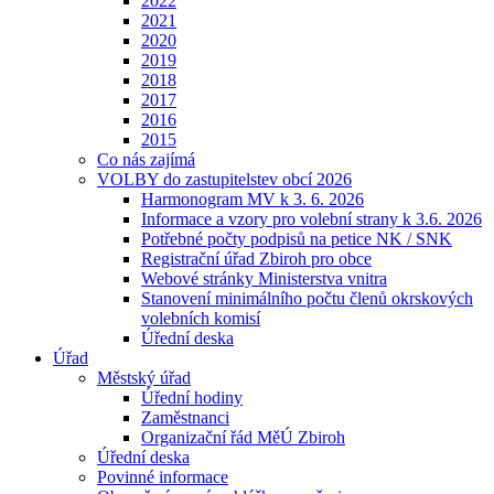
2022
2021
2020
2019
2018
2017
2016
2015
Co nás zajímá
VOLBY do zastupitelstev obcí 2026
Harmonogram MV k 3. 6. 2026
Informace a vzory pro volební strany k 3.6. 2026
Potřebné počty podpisů na petice NK / SNK
Registrační úřad Zbiroh pro obce
Webové stránky Ministerstva vnitra
Stanovení minimálního počtu členů okrskových
volebních komisí
Úřední deska
Úřad
Městský úřad
Úřední hodiny
Zaměstnanci
Organizační řád MěÚ Zbiroh
Úřední deska
Povinné informace