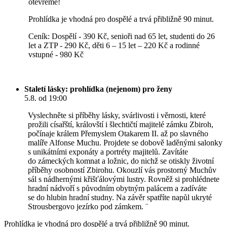
otevřeme!
Prohlídka je vhodná pro dospělé a trvá přibližně 90 minut.
Ceník: Dospělí - 390 Kč, senioři nad 65 let, studenti do 26
let a ZTP - 290 Kč, děti 6 – 15 let – 220 Kč a rodinné
vstupné - 980 Kč
Staletí lásky: prohlídka (nejenom) pro ženy
5.8. od 19:00
Vyslechněte si příběhy lásky, svárlivosti i věrnosti, které
prožili císařští, královští i šlechtičtí majitelé zámku Zbiroh,
počínaje králem Přemyslem Otakarem II. až po slavného
malíře Alfonse Muchu. Projdete se dobově laděnými salonky
s unikátními exponáty a portréty majitelů. Zavítáte
do zámeckých komnat a ložnic, do nichž se otiskly životní
příběhy osobností Zbirohu. Okouzlí vás prostorný Muchův
sál s nádhernými křišťálovými lustry. Rovněž si prohlédnete
hradní nádvoří s původním obytným palácem a zadíváte
se do hlubin hradní studny. Na závěr spatříte napůl ukryté
Strousbergovo jezírko pod zámkem. ¨
Prohlídka je vhodná pro dospělé a trvá přibližně 90 minut.