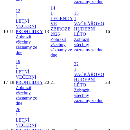
záznamy ze dne
14
12
1
15
1
LEGENDY
1
LETNÍ
VE
VAČKÁŘOVO
VEČERNÍ
ZBIROZE
HUDEBNÍ
10
11
PROHLÍDKY
13
16
2026
LÉTO
Zobrazit
Zobrazit
Zobrazit
všechny
všechny
všechny
záznamy ze
záznamy ze
záznamy ze dne
dne
dne
19
22
1
1
LETNÍ
VAČKÁŘOVO
VEČERNÍ
HUDEBNÍ
17
18
PROHLÍDKY
20
21
23
LÉTO
Zobrazit
Zobrazit
všechny
všechny
záznamy ze
záznamy ze dne
dne
26
1
LETNÍ
VEČERNÍ