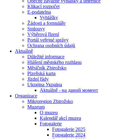
Obecně závazné vyhlášky a směrnice
Klikací rozpočet
E-podatelna
Vyhlášky
Žádosti a formuláře
Smlouvy
Výběrová řízení
Portál veřejné správy
Ochrana osobních údajů
Aktuálně
Důležité informace
Hlášení městského rozhlasu
Měsíčník Zbirožsko
Plzeňská karta
Jízdní řády
Ukrajina Україна
Aktuálně - на даний момент
Organizace
Mikroregion Zbirožsko
Muzeum
O muzeu
Kalendář akcí muzea
Fotogalerie
Fotogalerie 2025
Fotogalerie 2024