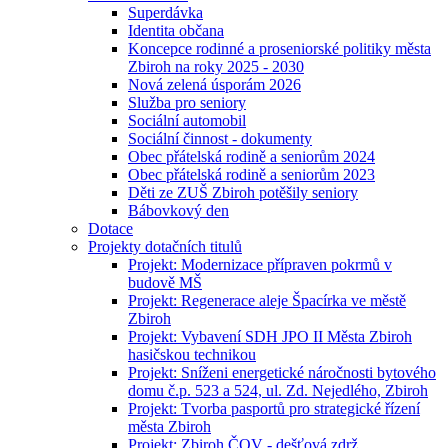
Superdávka
Identita občana
Koncepce rodinné a proseniorské politiky města
Zbiroh na roky 2025 - 2030
Nová zelená úsporám 2026
Služba pro seniory
Sociální automobil
Sociální činnost - dokumenty
Obec přátelská rodině a seniorům 2024
Obec přátelská rodině a seniorům 2023
Děti ze ZUŠ Zbiroh potěšily seniory
Bábovkový den
Dotace
Projekty dotačních titulů
Projekt: Modernizace přípraven pokrmů v
budově MŠ
Projekt: Regenerace aleje Špacírka ve městě
Zbiroh
Projekt: Vybavení SDH JPO II Města Zbiroh
hasičskou technikou
Projekt: Sníženi energetické náročnosti bytového
domu č.p. 523 a 524, ul. Zd. Nejedlého, Zbiroh
Projekt: Tvorba pasportů pro strategické řízení
města Zbiroh
Projekt: Zbiroh ČOV - dešťová zdrž