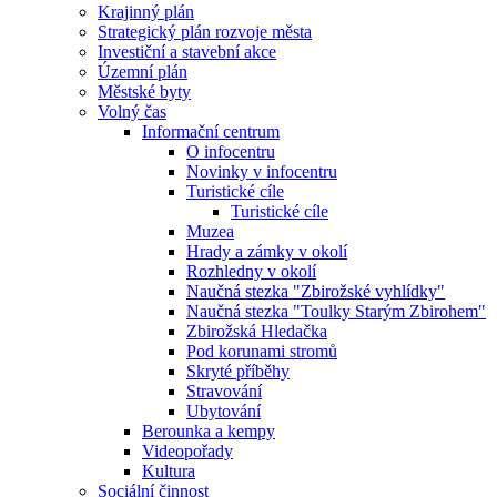
Krajinný plán
Strategický plán rozvoje města
Investiční a stavební akce
Územní plán
Městské byty
Volný čas
Informační centrum
O infocentru
Novinky v infocentru
Turistické cíle
Turistické cíle
Muzea
Hrady a zámky v okolí
Rozhledny v okolí
Naučná stezka "Zbirožské vyhlídky"
Naučná stezka "Toulky Starým Zbirohem"
Zbirožská Hledačka
Pod korunami stromů
Skryté příběhy
Stravování
Ubytování
Berounka a kempy
Videopořady
Kultura
Sociální činnost