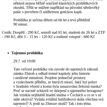
některá nejsou běžně součástí klasických prohlídkových
okruhů. Těšit se můžete například na původní středověký
palác s prevétem či nádhernou gotickou kapli.
Prohlídka je určena dětem od 6ti let a trvá přibližně
90 minut.
Ceník: Dospělí - 290 Kč, senioři nad 65 let, studenti do 26 let a ZTP
- 190 Kč, děti 3 – 15 let – 120 Kč a rodinné vstupné - 680 Kč
Tajemná prohlídka
29.7. od 19:00
Tato večerní prohlídka vás zavede do tajemných zákoutí
zámku Zbiroh a odhalí temné kapitoly jeho historie
i nedávné minulosti. Projdete jedinečné prostory
a vyslechnete příběhy, ze kterých mrazí. Jaký byl pobyt
v hradním vězení a komu byla nasazována železná maska?
Proč se nacisté scházeli ve sklepení u tajemného hexagonu?
Jak vznikla nejhlubší hradní studna v Čechách a co se v ní
stále ukrývá? Vydala zvláštní buližníková skála všechna svá
tajemství? A jestli na Zbiroze straší? Tak i toto téma