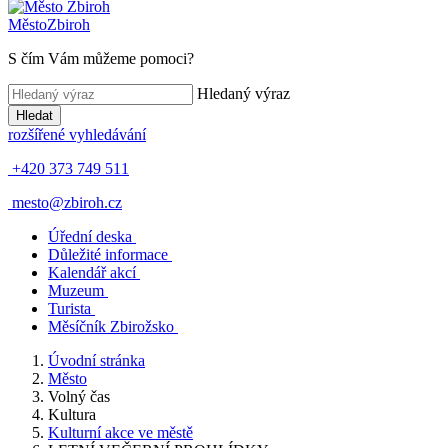
Město
Zbiroh
S čím Vám můžeme pomoci?
Hledaný výraz
Hledat
rozšířené vyhledávání
+420 373 749 511
mesto@zbiroh.cz
Úřední deska
Důležité informace
Kalendář akcí
Muzeum
Turista
Měsíčník Zbirožsko
Úvodní stránka
Město
Volný čas
Kultura
Kulturní akce ve městě