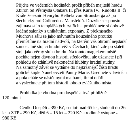
Přijďte ve večerních hodinách prožít příběh majitelů hradu
Zbiroh od Přemysla Otakara II. přes Karla IV., Rudolfa II. či
Krále železnic Henryho Bethela von Strousberga až po
šlechtický rod Colloredo - Mansfeldů. Dozvíte se spoustu
zajímavostí o templářských rytířích a prohlédnete si dobově
laděné salonky s unikátními exponáty. Z překrásného
Muchova sálu se jako mávnutím kouzelného proutku
přemístíme na hradní nádvoří, na kterém vás ohromí nejstarší
samostatně stojící hradní věž v Čechách, která zde po staletí
stojí jako věrný sluha hradu. Na tomto magickém místě
pocítíte nejen dávnou historii středověku, ale užasnete i při
pohledu do zdánlivě nekonečné hlubiny hradní studny.
Na samotný závěr se vydáme do nejkrásnější části hradu –
gotické kaple Nanebevzetí Panny Marie. Usednete v lavicích
a pokocháte se nástěnnými malbami, třemi oltáři
a vyslechnete při tom historii tohoto zvláštního místa.
Prohlídka je vhodná pro dospělé a trvá přibližně
120 minut.
Ceník: Dospělí - 390 Kč, senioři nad 65 let, studenti do 26
let a ZTP - 290 Kč, děti 6 – 15 let – 220 Kč a rodinné vstupné -
980 Kč