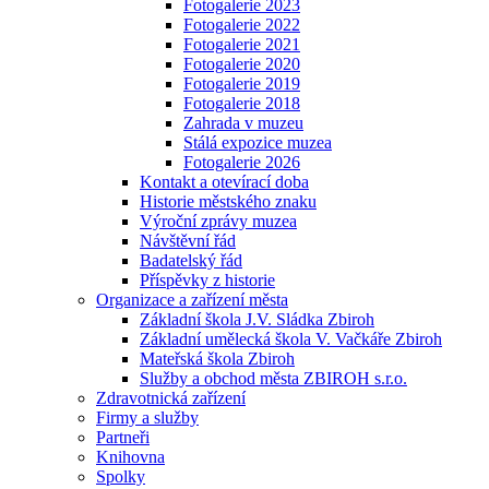
Fotogalerie 2023
Fotogalerie 2022
Fotogalerie 2021
Fotogalerie 2020
Fotogalerie 2019
Fotogalerie 2018
Zahrada v muzeu
Stálá expozice muzea
Fotogalerie 2026
Kontakt a otevírací doba
Historie městského znaku
Výroční zprávy muzea
Návštěvní řád
Badatelský řád
Příspěvky z historie
Organizace a zařízení města
Základní škola J.V. Sládka Zbiroh
Základní umělecká škola V. Vačkáře Zbiroh
Mateřská škola Zbiroh
Služby a obchod města ZBIROH s.r.o.
Zdravotnická zařízení
Firmy a služby
Partneři
Knihovna
Spolky