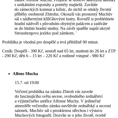
s unikátními exponáty a portréty majitelů. Zavítáte
do zámeckých komnat a ložnic, do nichž se otiskly životní
příběhy osobností Zbirohu. Okouzlí vás prostorný Muchův
sál s nádhernými křišťálovými lustry. Rovněž si prohlédnete
hradní nádvoří s původním obytným palácem a zadíváte
se do hlubin hradní studny. Na závěr spatříte napůl ukryté
Strousbergovo jezírko pod zámkem. ¨
Prohlídka je vhodná pro dospělé a trvá přibližně 90 minut.
Ceník: Dospělí - 390 Kč, senioři nad 65 let, studenti do 26 let a ZTP
- 290 Kč, děti 6 – 15 let – 220 Kč a rodinné vstupné - 980 Kč
Alfons Mucha
15.7. od 19:00
Večerní prohlídka na zámku Zbiroh vás zavede
do fascinujícího světa secese, svobodného zednářství
a výjimečného umělce Alfonse Muchy. V jedinečné
atmosféře večerního zámku navštívíte zednářský a secesní
salonek, Muchův sál s prosklenou střechou i výstavu
Muchových fotografií. Dozvíte se o jeho životě, tvorbě