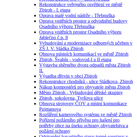
Rekonstrukce veřejného osvětlení ve městě
Zbiroh - I. etapa
Oprava malé vodní nádrže - Třebnuška
Oprava vnitřních prostor a odvodnění budovy
Osadního výboru Třebnuška
Oprava vnitřních prostor Osadního výboru
Jablečno č.p. 8
Vybudování a modernizace odborných učeben v
ZŠ J. V. Sládka Zbiroh
Obnova místních komunikací ve městě Zbiroh
Zbiroh, Švabín - vodovod-I a II etapa
Výstavba sběrného dvora odpadů města Zbiroh
II.
Výsadba dřevin v obci Zbiroh
Rekonstrukce chodníků - ulice Sládkova, Zbiroh
Nákup kompostérů pro obyvatele města Zbiroh
Město Zbiroh - Vybudování dětské skupiny
Zbiroh, sokolovna, Tyršova ulice
Obnova strojovny ČOV a místní komunikace
Pujmanova
Rozšíření kamerového systému ve městě Zbiroh
Pořízení požárního přívěsu pro hašení pro
potřeby obce na úseku ochrany obyvatelstva a
požární ochrany
Odstranění havarijního stavu topné soustavy v