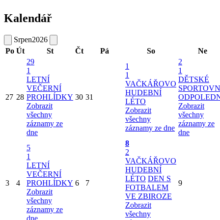
Kalendář
Srpen
2026
Po
Út
St
Čt
Pá
So
Ne
29
2
1
1
1
1
LETNÍ
DĚTSKÉ
VAČKÁŘOVO
VEČERNÍ
SPORTOVN
HUDEBNÍ
27
28
PROHLÍDKY
30
31
ODPOLED
LÉTO
Zobrazit
Zobrazit
Zobrazit
všechny
všechny
všechny
záznamy ze
záznamy ze
záznamy ze dne
dne
dne
8
5
2
1
VAČKÁŘOVO
LETNÍ
HUDEBNÍ
VEČERNÍ
LÉTO
DEN S
3
4
PROHLÍDKY
6
7
9
FOTBALEM
Zobrazit
VE ZBIROZE
všechny
Zobrazit
záznamy ze
všechny
dne