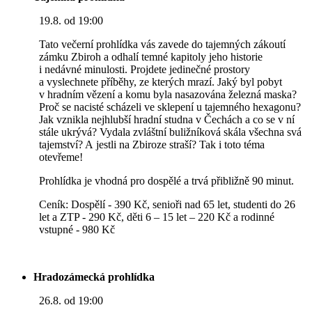
19.8. od 19:00
Tato večerní prohlídka vás zavede do tajemných zákoutí
zámku Zbiroh a odhalí temné kapitoly jeho historie
i nedávné minulosti. Projdete jedinečné prostory
a vyslechnete příběhy, ze kterých mrazí. Jaký byl pobyt
v hradním vězení a komu byla nasazována železná maska?
Proč se nacisté scházeli ve sklepení u tajemného hexagonu?
Jak vznikla nejhlubší hradní studna v Čechách a co se v ní
stále ukrývá? Vydala zvláštní buližníková skála všechna svá
tajemství? A jestli na Zbiroze straší? Tak i toto téma
otevřeme!
Prohlídka je vhodná pro dospělé a trvá přibližně 90 minut.
Ceník: Dospělí - 390 Kč, senioři nad 65 let, studenti do 26
let a ZTP - 290 Kč, děti 6 – 15 let – 220 Kč a rodinné
vstupné - 980 Kč
Hradozámecká prohlídka
26.8. od 19:00