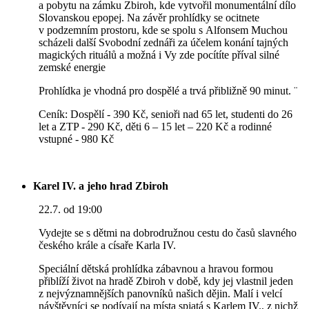
a pobytu na zámku Zbiroh, kde vytvořil monumentální dílo
Slovanskou epopej. Na závěr prohlídky se ocitnete
v podzemním prostoru, kde se spolu s Alfonsem Muchou
scházeli další Svobodní zednáři za účelem konání tajných
magických rituálů a možná i Vy zde pocítíte příval silné
zemské energie
Prohlídka je vhodná pro dospělé a trvá přibližně 90 minut. ¨
Ceník: Dospělí - 390 Kč, senioři nad 65 let, studenti do 26
let a ZTP - 290 Kč, děti 6 – 15 let – 220 Kč a rodinné
vstupné - 980 Kč
Karel IV. a jeho hrad Zbiroh
22.7. od 19:00
Vydejte se s dětmi na dobrodružnou cestu do časů slavného
českého krále a císaře Karla IV.
Speciální dětská prohlídka zábavnou a hravou formou
přiblíží život na hradě Zbiroh v době, kdy jej vlastnil jeden
z nejvýznamnějších panovníků našich dějin. Malí i velcí
návštěvníci se podívají na místa spjatá s Karlem IV., z nichž