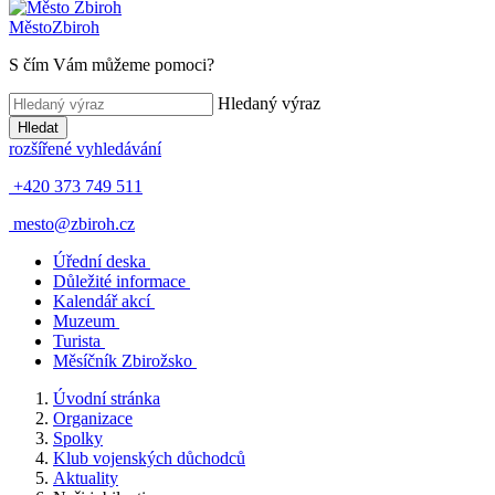
Město
Zbiroh
S čím Vám můžeme pomoci?
Hledaný výraz
Hledat
rozšířené vyhledávání
+420 373 749 511
mesto@zbiroh.cz
Úřední deska
Důležité informace
Kalendář akcí
Muzeum
Turista
Měsíčník Zbirožsko
Úvodní stránka
Organizace
Spolky
Klub vojenských důchodců
Aktuality