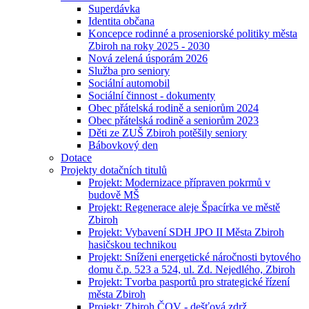
Superdávka
Identita občana
Koncepce rodinné a proseniorské politiky města
Zbiroh na roky 2025 - 2030
Nová zelená úsporám 2026
Služba pro seniory
Sociální automobil
Sociální činnost - dokumenty
Obec přátelská rodině a seniorům 2024
Obec přátelská rodině a seniorům 2023
Děti ze ZUŠ Zbiroh potěšily seniory
Bábovkový den
Dotace
Projekty dotačních titulů
Projekt: Modernizace přípraven pokrmů v
budově MŠ
Projekt: Regenerace aleje Špacírka ve městě
Zbiroh
Projekt: Vybavení SDH JPO II Města Zbiroh
hasičskou technikou
Projekt: Sníženi energetické náročnosti bytového
domu č.p. 523 a 524, ul. Zd. Nejedlého, Zbiroh
Projekt: Tvorba pasportů pro strategické řízení
města Zbiroh
Projekt: Zbiroh ČOV - dešťová zdrž