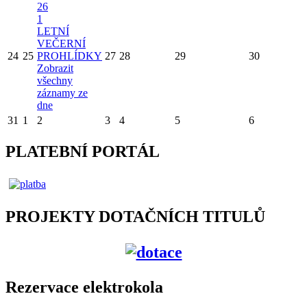
26
1
LETNÍ
VEČERNÍ
24
25
PROHLÍDKY
27
28
29
30
Zobrazit
všechny
záznamy ze
dne
31
1
2
3
4
5
6
PLATEBNÍ PORTÁL
PROJEKTY DOTAČNÍCH TITULŮ
Rezervace elektrokola