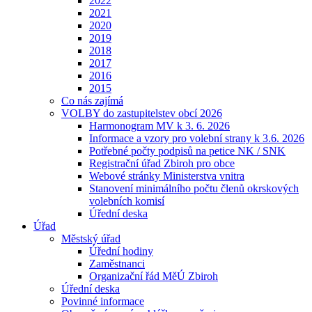
2022
2021
2020
2019
2018
2017
2016
2015
Co nás zajímá
VOLBY do zastupitelstev obcí 2026
Harmonogram MV k 3. 6. 2026
Informace a vzory pro volební strany k 3.6. 2026
Potřebné počty podpisů na petice NK / SNK
Registrační úřad Zbiroh pro obce
Webové stránky Ministerstva vnitra
Stanovení minimálního počtu členů okrskových
volebních komisí
Úřední deska
Úřad
Městský úřad
Úřední hodiny
Zaměstnanci
Organizační řád MěÚ Zbiroh
Úřední deska
Povinné informace