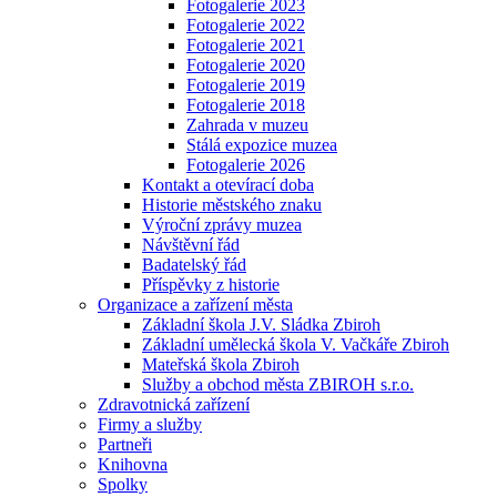
Fotogalerie 2023
Fotogalerie 2022
Fotogalerie 2021
Fotogalerie 2020
Fotogalerie 2019
Fotogalerie 2018
Zahrada v muzeu
Stálá expozice muzea
Fotogalerie 2026
Kontakt a otevírací doba
Historie městského znaku
Výroční zprávy muzea
Návštěvní řád
Badatelský řád
Příspěvky z historie
Organizace a zařízení města
Základní škola J.V. Sládka Zbiroh
Základní umělecká škola V. Vačkáře Zbiroh
Mateřská škola Zbiroh
Služby a obchod města ZBIROH s.r.o.
Zdravotnická zařízení
Firmy a služby
Partneři
Knihovna
Spolky