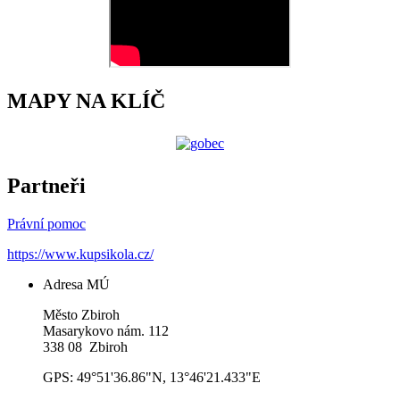
MAPY NA KLÍČ
Partneři
Právní pomoc
https://www.kupsikola.cz/
Adresa MÚ
Město Zbiroh
Masarykovo nám. 112
338 08 Zbiroh
GPS: 49°51'36.86"N, 13°46'21.433"E