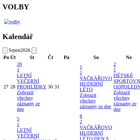
VOLBY
Kalendář
Srpen
2026
Po
Út
St
Čt
Pá
So
Ne
29
2
1
1
1
1
LETNÍ
DĚTSKÉ
VAČKÁŘOVO
VEČERNÍ
SPORTOVN
HUDEBNÍ
27
28
PROHLÍDKY
30
31
ODPOLED
LÉTO
Zobrazit
Zobrazit
Zobrazit
všechny
všechny
všechny
záznamy ze
záznamy ze
záznamy ze dne
dne
dne
8
5
2
1
VAČKÁŘOVO
LETNÍ
HUDEBNÍ
VEČERNÍ
LÉTO
DEN S