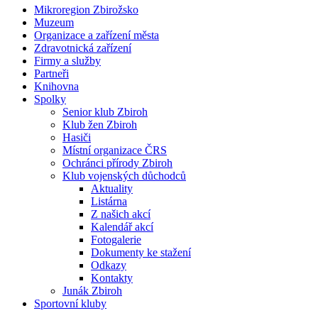
Mikroregion Zbirožsko
Muzeum
Organizace a zařízení města
Zdravotnická zařízení
Firmy a služby
Partneři
Knihovna
Spolky
Senior klub Zbiroh
Klub žen Zbiroh
Hasiči
Místní organizace ČRS
Ochránci přírody Zbiroh
Klub vojenských důchodců
Aktuality
Listárna
Z našich akcí
Kalendář akcí
Fotogalerie
Dokumenty ke stažení
Odkazy
Kontakty
Junák Zbiroh
Sportovní kluby