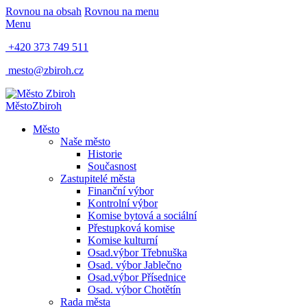
Rovnou na obsah
Rovnou na menu
Menu
+420 373 749 511
mesto@zbiroh.cz
Město
Zbiroh
Město
Naše město
Historie
Současnost
Zastupitelé města
Finanční výbor
Kontrolní výbor
Komise bytová a sociální
Přestupková komise
Komise kulturní
Osad.výbor Třebnuška
Osad. výbor Jablečno
Osad.výbor Přísednice
Osad. výbor Chotětín
Rada města