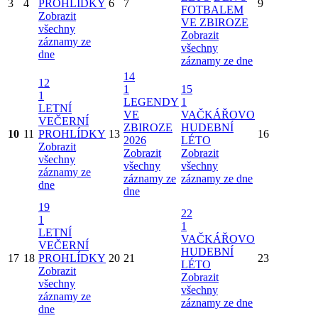
3
4
PROHLÍDKY
6
7
9
FOTBALEM
Zobrazit
VE ZBIROZE
všechny
Zobrazit
záznamy ze
všechny
dne
záznamy ze dne
14
12
1
15
1
LEGENDY
1
LETNÍ
VE
VAČKÁŘOVO
VEČERNÍ
ZBIROZE
HUDEBNÍ
10
11
PROHLÍDKY
13
16
2026
LÉTO
Zobrazit
Zobrazit
Zobrazit
všechny
všechny
všechny
záznamy ze
záznamy ze
záznamy ze dne
dne
dne
19
22
1
1
LETNÍ
VAČKÁŘOVO
VEČERNÍ
HUDEBNÍ
17
18
PROHLÍDKY
20
21
23
LÉTO
Zobrazit
Zobrazit
všechny
všechny
záznamy ze
záznamy ze dne
dne