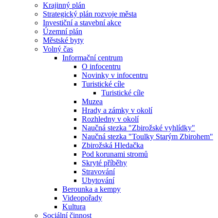
Krajinný plán
Strategický plán rozvoje města
Investiční a stavební akce
Územní plán
Městské byty
Volný čas
Informační centrum
O infocentru
Novinky v infocentru
Turistické cíle
Turistické cíle
Muzea
Hrady a zámky v okolí
Rozhledny v okolí
Naučná stezka "Zbirožské vyhlídky"
Naučná stezka "Toulky Starým Zbirohem"
Zbirožská Hledačka
Pod korunami stromů
Skryté příběhy
Stravování
Ubytování
Berounka a kempy
Videopořady
Kultura
Sociální činnost