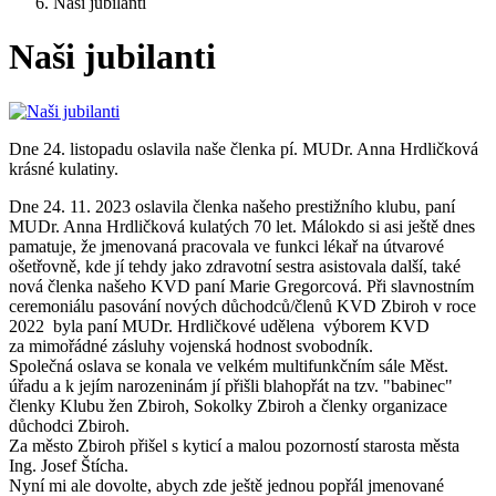
Naši jubilanti
Naši jubilanti
Dne 24. listopadu oslavila naše členka pí. MUDr. Anna Hrdličková
krásné kulatiny.
Dne 24. 11. 2023 oslavila členka našeho prestižního klubu, paní
MUDr. Anna Hrdličková kulatých 70 let. Málokdo si asi ještě dnes
pamatuje, že jmenovaná pracovala ve funkci lékař na útvarové
ošetřovně, kde jí tehdy jako zdravotní sestra asistovala další, také
nová členka našeho KVD paní Marie Gregorcová. Při slavnostním
ceremoniálu pasování nových důchodců/členů KVD Zbiroh v roce
2022 byla paní MUDr. Hrdličkové udělena výborem KVD
za mimořádné zásluhy vojenská hodnost svobodník.
Společná oslava se konala ve velkém multifunkčním sále Měst.
úřadu a k jejím narozeninám jí přišli blahopřát na tzv. "babinec"
členky Klubu žen Zbiroh, Sokolky Zbiroh a členky organizace
důchodci Zbiroh.
Za město Zbiroh přišel s kyticí a malou pozorností starosta města
Ing. Josef Štícha.
Nyní mi ale dovolte, abych zde ještě jednou popřál jmenované