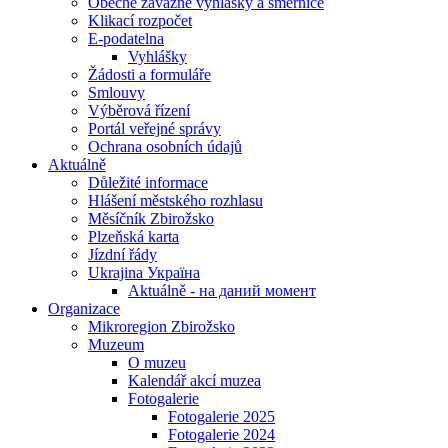
Obecně závazné vyhlášky a směrnice
Klikací rozpočet
E-podatelna
Vyhlášky
Žádosti a formuláře
Smlouvy
Výběrová řízení
Portál veřejné správy
Ochrana osobních údajů
Aktuálně
Důležité informace
Hlášení městského rozhlasu
Měsíčník Zbirožsko
Plzeňská karta
Jízdní řády
Ukrajina Україна
Aktuálně - на даний момент
Organizace
Mikroregion Zbirožsko
Muzeum
O muzeu
Kalendář akcí muzea
Fotogalerie
Fotogalerie 2025
Fotogalerie 2024