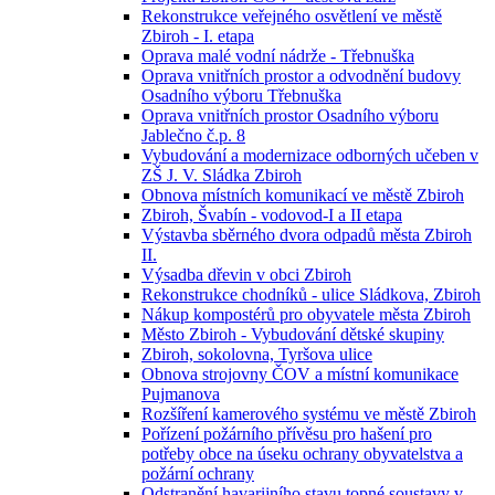
Rekonstrukce veřejného osvětlení ve městě
Zbiroh - I. etapa
Oprava malé vodní nádrže - Třebnuška
Oprava vnitřních prostor a odvodnění budovy
Osadního výboru Třebnuška
Oprava vnitřních prostor Osadního výboru
Jablečno č.p. 8
Vybudování a modernizace odborných učeben v
ZŠ J. V. Sládka Zbiroh
Obnova místních komunikací ve městě Zbiroh
Zbiroh, Švabín - vodovod-I a II etapa
Výstavba sběrného dvora odpadů města Zbiroh
II.
Výsadba dřevin v obci Zbiroh
Rekonstrukce chodníků - ulice Sládkova, Zbiroh
Nákup kompostérů pro obyvatele města Zbiroh
Město Zbiroh - Vybudování dětské skupiny
Zbiroh, sokolovna, Tyršova ulice
Obnova strojovny ČOV a místní komunikace
Pujmanova
Rozšíření kamerového systému ve městě Zbiroh
Pořízení požárního přívěsu pro hašení pro
potřeby obce na úseku ochrany obyvatelstva a
požární ochrany
Odstranění havarijního stavu topné soustavy v