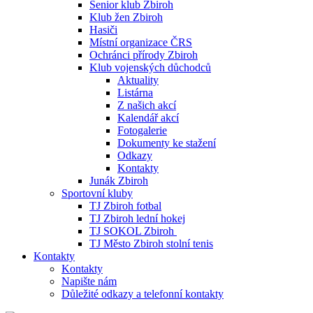
Senior klub Zbiroh
Klub žen Zbiroh
Hasiči
Místní organizace ČRS
Ochránci přírody Zbiroh
Klub vojenských důchodců
Aktuality
Listárna
Z našich akcí
Kalendář akcí
Fotogalerie
Dokumenty ke stažení
Odkazy
Kontakty
Junák Zbiroh
Sportovní kluby
TJ Zbiroh fotbal
TJ Zbiroh lední hokej
TJ SOKOL Zbiroh
TJ Město Zbiroh stolní tenis
Kontakty
Kontakty
Napište nám
Důležité odkazy a telefonní kontakty