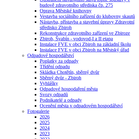
budově zdravotního střediska čp. 275
Oprava Městské knihovny
Vestavba sociálního zařízení do klubovny skautů
Nástavba, přístavba a stavební úpravy Zdravotní
středisko Zbiroh
Rekonstrukce zdravotního zařízení ve Zbiroze
Zbiroh, Švabín - vodovod-I a II etapa
Instalace FVE v obci Zbiroh na základní školu
Instalace FVE v obci Zbiroh na Městský úřad
Odpadové hospodářství
Poplatky za odpady
Třídění odpadu
Skládka Chotětín, sběrný dvůr
Sběrný dvůr - Zbiroh
Vyhlášky
Odpadové hospodaření města
Svozy odpadů
Podnikatelé a odpady
Ocenění města v odpadovém hospodářství
Fotogalerie
2026
2025
2024
2023