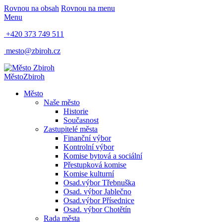
Rovnou na obsah
Rovnou na menu
Menu
+420 373 749 511
mesto@zbiroh.cz
Město
Zbiroh
Město
Naše město
Historie
Současnost
Zastupitelé města
Finanční výbor
Kontrolní výbor
Komise bytová a sociální
Přestupková komise
Komise kulturní
Osad.výbor Třebnuška
Osad. výbor Jablečno
Osad.výbor Přísednice
Osad. výbor Chotětín
Rada města