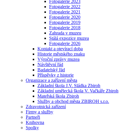
Fotogalerie 2023
Fotogalerie 2022
Fotogalerie 2021
Fotogalerie 2020
Fotogalerie 2019
Fotogalerie 2018
Zahrada v muzeu
Stálá expozice muzea
Fotogalerie 2026
Kontakt a otevírací doba
Historie městského znaku
Výroční zprávy muzea
Návštěvní řád
Badatelský řád
Příspěvky z historie
Organizace a zařízení města
Základní škola J.V. Sládka Zbiroh
Základní umělecká škola V. Vačkáře Zbiroh
Mateřská škola Zbiroh
Služby a obchod města ZBIROH s.r.o.
Zdravotnická zařízení
Firmy a služby
Partneři
Knihovna
Spolky