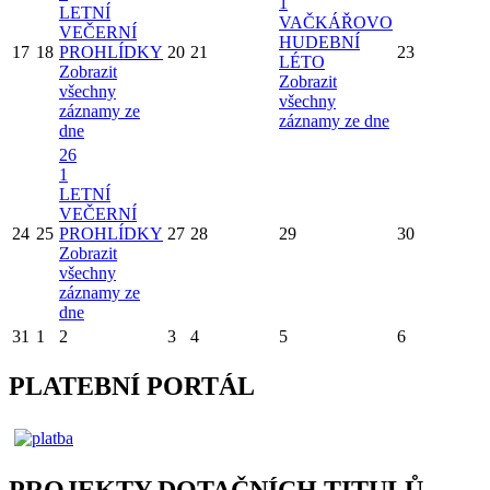
1
LETNÍ
VAČKÁŘOVO
VEČERNÍ
HUDEBNÍ
17
18
PROHLÍDKY
20
21
23
LÉTO
Zobrazit
Zobrazit
všechny
všechny
záznamy ze
záznamy ze dne
dne
26
1
LETNÍ
VEČERNÍ
24
25
PROHLÍDKY
27
28
29
30
Zobrazit
všechny
záznamy ze
dne
31
1
2
3
4
5
6
PLATEBNÍ PORTÁL
PROJEKTY DOTAČNÍCH TITULŮ