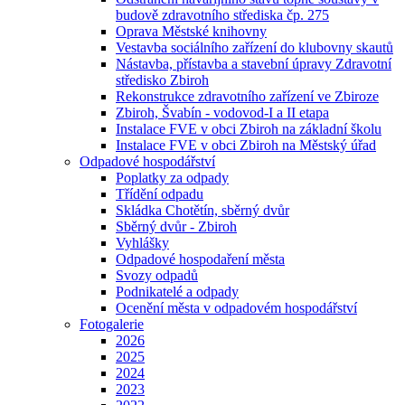
budově zdravotního střediska čp. 275
Oprava Městské knihovny
Vestavba sociálního zařízení do klubovny skautů
Nástavba, přístavba a stavební úpravy Zdravotní
středisko Zbiroh
Rekonstrukce zdravotního zařízení ve Zbiroze
Zbiroh, Švabín - vodovod-I a II etapa
Instalace FVE v obci Zbiroh na základní školu
Instalace FVE v obci Zbiroh na Městský úřad
Odpadové hospodářství
Poplatky za odpady
Třídění odpadu
Skládka Chotětín, sběrný dvůr
Sběrný dvůr - Zbiroh
Vyhlášky
Odpadové hospodaření města
Svozy odpadů
Podnikatelé a odpady
Ocenění města v odpadovém hospodářství
Fotogalerie
2026
2025
2024
2023