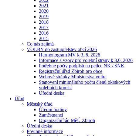
2022
2021
2020
2019
2018
2017
2016
2015
Co nás zajímá
VOLBY do zastupitelstev obcí 2026
Harmonogram MV k 3. 6. 2026
Informace a vzory pro volební strany k 3.6. 2026
Potřebné počty podpisů na petice NK / SNK
Registrační úřad Zbiroh pro obce
Webové stránky Ministerstva vnitra
Stanovení minimálního počtu členů okrskových
volebních komisí
Úřední deska
Úřad
Městský úřad
Úřední hodiny
Zaměstnanci
Organizační řád MěÚ Zbiroh
Úřední deska
Povinné informace