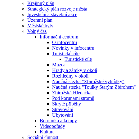
Krajinný plán
Strategický plán rozvoje města
Investiční a stavební akce
Územní plán
Městské byty
Volný čas
Informační centrum
O infocentru
Novinky v infocentru
Turistické cíle
Turistické cíle
Muzea
Hrady a zámky v okolí
Rozhledny v okolí
Naučná stezka "Zbirožské vyhlídky"
Naučná stezka "Toulky Starým Zbirohem"
Zbirožská Hledačka
Pod korunami stromů
Skryté příběhy
Stravování
Ubytování
Berounka a kempy
Videopořady
Kultura
Sociální činnost