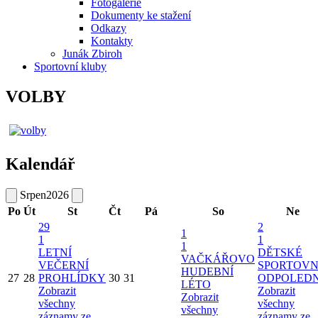
Fotogalerie
Dokumenty ke stažení
Odkazy
Kontakty
Junák Zbiroh
Sportovní kluby
VOLBY
Kalendář
Srpen
2026
Po
Út
St
Čt
Pá
So
Ne
29
2
1
1
1
1
LETNÍ
DĚTSKÉ
VAČKÁŘOVO
VEČERNÍ
SPORTOVN
HUDEBNÍ
27
28
PROHLÍDKY
30
31
ODPOLED
LÉTO
Zobrazit
Zobrazit
Zobrazit
všechny
všechny
všechny
záznamy ze
záznamy ze