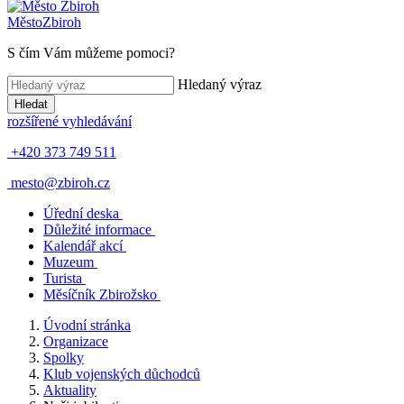
Město
Zbiroh
S čím Vám můžeme pomoci?
Hledaný výraz
Hledat
rozšířené vyhledávání
+420 373 749 511
mesto@zbiroh.cz
Úřední deska
Důležité informace
Kalendář akcí
Muzeum
Turista
Měsíčník Zbirožsko
Úvodní stránka
Organizace
Spolky
Klub vojenských důchodců
Aktuality