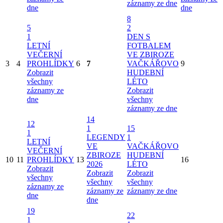
záznamy ze dne
dne
dne
8
5
2
1
DEN S
LETNÍ
FOTBALEM
VEČERNÍ
VE ZBIROZE
3
4
PROHLÍDKY
6
7
VAČKÁŘOVO
9
Zobrazit
HUDEBNÍ
všechny
LÉTO
záznamy ze
Zobrazit
dne
všechny
záznamy ze dne
14
12
1
15
1
LEGENDY
1
LETNÍ
VE
VAČKÁŘOVO
VEČERNÍ
ZBIROZE
HUDEBNÍ
10
11
PROHLÍDKY
13
16
2026
LÉTO
Zobrazit
Zobrazit
Zobrazit
všechny
všechny
všechny
záznamy ze
záznamy ze
záznamy ze dne
dne
dne
19
22
1