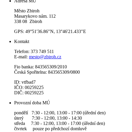
Adresa MÚ
Město Zbiroh
Masarykovo nám. 112
338 08 Zbiroh
GPS: 49°51'36.86"N, 13°46'21.433"E
Kontakt
Telefon: 373 749 511
E-mail:
mesto@zbiroh.cz
Fio banka: 843565309/2010
Česká Spořitelna: 843565309/0800
ID: vtfbad7
IČO: 00259225
DIČ: 00259225
Provozní doba MÚ
pondělí 7:30 - 12:00, 13:00 - 17:00 (úřední den)
úterý 7:30 - 12:00, 13:00 - 14:30
středa 7:30 - 12:00, 13:00 - 17:00 (úřední den)
čtvrtek pouze po předchozí domluvě