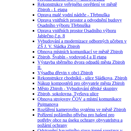
Rekonstrukce veřejného osvětlení ve městě
Zbiroh - I. etapa
Oprava malé vodní nádrže - Třebnuška
Oprava vnitřních prostor a odvodnění budovy
Osadního výboru Třebnuška
Oprava vnitřních prostor Osadního výboru
Jablečno č.p. 8
Vybudování a modernizace odborných učeben v
ZŠ J. V. Sládka Zbiroh
Obnova místních komunikací ve městě Zbiroh
Zbiroh, Švabín - vodovod-I a II etapa
Výstavba sběrného dvora odpadů města Zbiroh
II.
Výsadba dřevin v obci Zbiroh
Rekonstrukce chodníků - ulice Sládkova, Zbiroh
Nákup kompostérů pro obyvatele města Zbiroh
Město Zbiroh - Vybudování dětské skupiny
Zbiroh, sokolovna, Tyršova ulice
Obnova strojovny ČOV a místní komunikace
Pujmanova
Rozšíření kamerového systému ve městě Zbiroh
Pořízení požárního přívěsu pro hašení pro
potřeby obce na úseku ochrany obyvatelstva a
požární ochrany
Odstranění havarijního stavu topné soustavy v