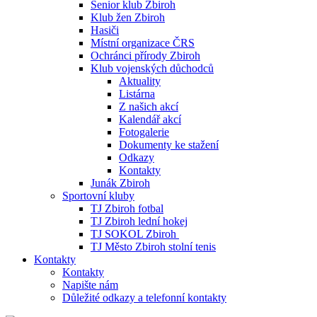
Senior klub Zbiroh
Klub žen Zbiroh
Hasiči
Místní organizace ČRS
Ochránci přírody Zbiroh
Klub vojenských důchodců
Aktuality
Listárna
Z našich akcí
Kalendář akcí
Fotogalerie
Dokumenty ke stažení
Odkazy
Kontakty
Junák Zbiroh
Sportovní kluby
TJ Zbiroh fotbal
TJ Zbiroh lední hokej
TJ SOKOL Zbiroh
TJ Město Zbiroh stolní tenis
Kontakty
Kontakty
Napište nám
Důležité odkazy a telefonní kontakty