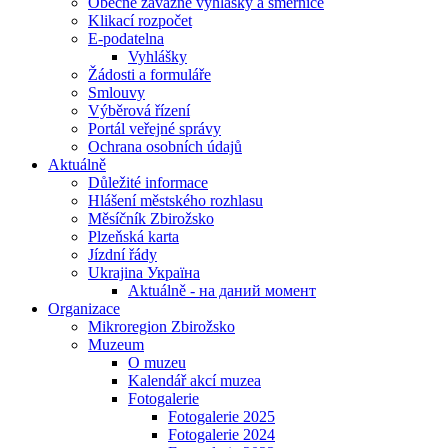
Obecně závazné vyhlášky a směrnice
Klikací rozpočet
E-podatelna
Vyhlášky
Žádosti a formuláře
Smlouvy
Výběrová řízení
Portál veřejné správy
Ochrana osobních údajů
Aktuálně
Důležité informace
Hlášení městského rozhlasu
Měsíčník Zbirožsko
Plzeňská karta
Jízdní řády
Ukrajina Україна
Aktuálně - на даний момент
Organizace
Mikroregion Zbirožsko
Muzeum
O muzeu
Kalendář akcí muzea
Fotogalerie
Fotogalerie 2025
Fotogalerie 2024