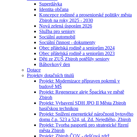
Superdávka
Identita občana
Koncepce rodinné a proseniorské politiky města
Zbiroh na roky 2025 - 2030
Nová zelená úsporám 2026
Služba pro seniory
Sociální automobil
Sociální činnost - dokumenty
Obec přátelská rodině a seniorům 2024
Obec přátelská rodině a seniorům 2023
Děti ze ZUŠ Zbiroh potěšily seniory
Bábovkový den
Dotace
Projekty dotačních titulů
Projekt: Modernizace přípraven pokrmů v
budově MŠ
Projekt: Regenerace aleje Špacírka ve městě
Zbiroh
Projekt: Vybavení SDH JPO II Města Zbiroh
hasičskou technikou
Projekt: Sníženi energetické náročnosti bytového
domu č.p. 523 a 524, ul. Zd. Nejedlého, Zbiroh
Projekt: Tvorba pasportů pro strategické řízení
města Zbiroh
Projekt: Zbiroh ČOV - dešťová zdrž