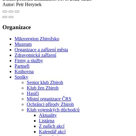
Autor:
Petr Herynek
Organizace
Mikroregion Zbirožsko
Muzeum
Organizace a zařízení města
Zdravotnická zařízení
Firmy a služby
Partneři
Knihovna
Spolky
Senior klub Zbiroh
Klub žen Zbiroh
Hasiči
Místní organizace ČRS
Ochránci přírody Zbiroh
Klub vojenských důchodců
Aktuality
Listárna
Z našich akcí
Kalendář akcí