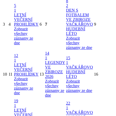
8
5
2
1
DEN S
LETNÍ
FOTBALEM
VEČERNÍ
VE ZBIROZE
3
4
PROHLÍDKY
6
7
VAČKÁŘOVO
9
Zobrazit
HUDEBNÍ
všechny
LÉTO
záznamy ze
Zobrazit
dne
všechny
záznamy ze dne
14
12
1
15
1
LEGENDY
1
LETNÍ
VE
VAČKÁŘOVO
VEČERNÍ
ZBIROZE
HUDEBNÍ
10
11
PROHLÍDKY
13
16
2026
LÉTO
Zobrazit
Zobrazit
Zobrazit
všechny
všechny
všechny
záznamy ze
záznamy ze
záznamy ze dne
dne
dne
19
22
1
1
LETNÍ
VAČKÁŘOVO
VEČERNÍ