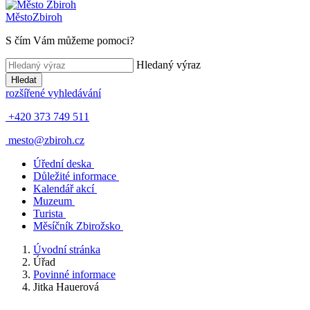
Město
Zbiroh
S čím Vám můžeme pomoci?
Hledaný výraz
Hledat
rozšířené vyhledávání
+420 373 749 511
mesto@zbiroh.cz
Úřední deska
Důležité informace
Kalendář akcí
Muzeum
Turista
Měsíčník Zbirožsko
Úvodní stránka
Úřad
Povinné informace
Jitka Hauerová