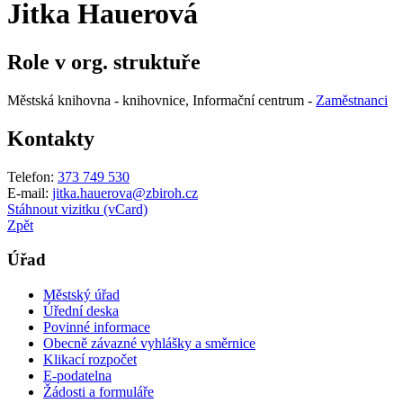
Jitka Hauerová
Role v org. struktuře
Městská knihovna - knihovnice, Informační centrum -
Zaměstnanci
Kontakty
Telefon:
373 749 530
E-mail:
jitka.hauerova@zbiroh.cz
Stáhnout vizitku (vCard)
Zpět
Úřad
Městský úřad
Úřední deska
Povinné informace
Obecně závazné vyhlášky a směrnice
Klikací rozpočet
E-podatelna
Žádosti a formuláře