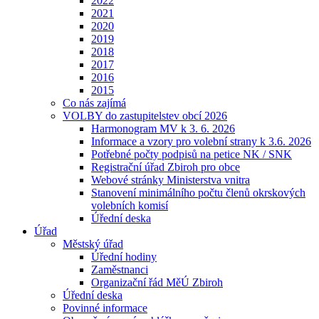
2022
2021
2020
2019
2018
2017
2016
2015
Co nás zajímá
VOLBY do zastupitelstev obcí 2026
Harmonogram MV k 3. 6. 2026
Informace a vzory pro volební strany k 3.6. 2026
Potřebné počty podpisů na petice NK / SNK
Registrační úřad Zbiroh pro obce
Webové stránky Ministerstva vnitra
Stanovení minimálního počtu členů okrskových
volebních komisí
Úřední deska
Úřad
Městský úřad
Úřední hodiny
Zaměstnanci
Organizační řád MěÚ Zbiroh
Úřední deska
Povinné informace