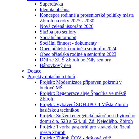
Superdávka
Identita občana
Koncepce rodinné a proseniorské politiky města
Zbiroh na roky 2025 - 2030
Nová zelená úsporám 2026
Služba pro seniory
Sociální automobil
Sociální činnost - dokumenty
Obec přátelská rodině a seniorům 2024
Obec přátelská rodině a seniorům 2023
Děti ze ZUŠ Zbiroh potěšily seniory
Bábovkový den
Dotace
Projekty dotačních titulů
Projekt: Modernizace přípraven pokrmů v
budově MŠ
Projekt: Regenerace aleje Špacírka ve městě
Zbiroh
Projekt: Vybavení SDH JPO II Města Zbiroh
hasičskou technikou
Projekt: Sníženi energetické náročnosti bytového
domu č.p. 523 a 524, ul. Zd. Nejedlého, Zbiroh
Projekt: Tvorba pasportů pro strategické řízení
města Zbiroh
Projekt: Zbiroh ČOV - dešťová zdrž