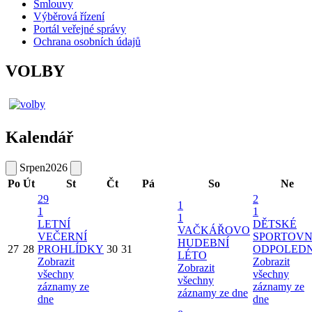
Smlouvy
Výběrová řízení
Portál veřejné správy
Ochrana osobních údajů
VOLBY
Kalendář
Srpen
2026
Po
Út
St
Čt
Pá
So
Ne
29
2
1
1
1
1
LETNÍ
DĚTSKÉ
VAČKÁŘOVO
VEČERNÍ
SPORTOVN
HUDEBNÍ
27
28
PROHLÍDKY
30
31
ODPOLED
LÉTO
Zobrazit
Zobrazit
Zobrazit
všechny
všechny
všechny
záznamy ze
záznamy ze
záznamy ze dne
dne
dne