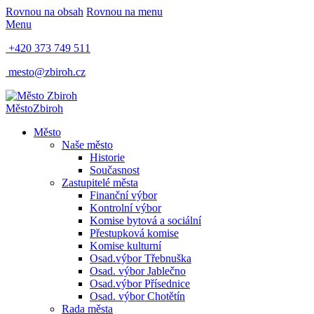
Rovnou na obsah
Rovnou na menu
Menu
+420 373 749 511
mesto@zbiroh.cz
Město
Zbiroh
Město
Naše město
Historie
Současnost
Zastupitelé města
Finanční výbor
Kontrolní výbor
Komise bytová a sociální
Přestupková komise
Komise kulturní
Osad.výbor Třebnuška
Osad. výbor Jablečno
Osad.výbor Přísednice
Osad. výbor Chotětín
Rada města