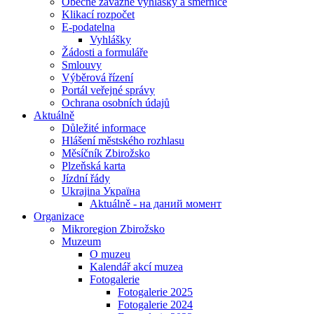
Obecně závazné vyhlášky a směrnice
Klikací rozpočet
E-podatelna
Vyhlášky
Žádosti a formuláře
Smlouvy
Výběrová řízení
Portál veřejné správy
Ochrana osobních údajů
Aktuálně
Důležité informace
Hlášení městského rozhlasu
Měsíčník Zbirožsko
Plzeňská karta
Jízdní řády
Ukrajina Україна
Aktuálně - на даний момент
Organizace
Mikroregion Zbirožsko
Muzeum
O muzeu
Kalendář akcí muzea
Fotogalerie
Fotogalerie 2025
Fotogalerie 2024