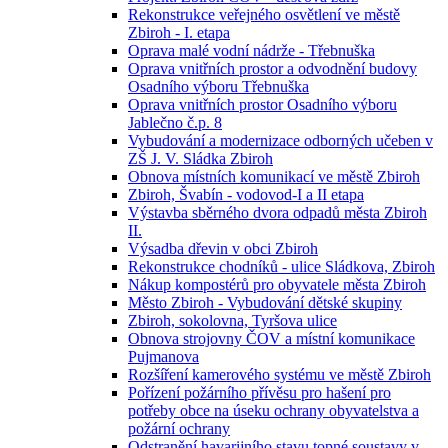
Rekonstrukce veřejného osvětlení ve městě
Zbiroh - I. etapa
Oprava malé vodní nádrže - Třebnuška
Oprava vnitřních prostor a odvodnění budovy
Osadního výboru Třebnuška
Oprava vnitřních prostor Osadního výboru
Jablečno č.p. 8
Vybudování a modernizace odborných učeben v
ZŠ J. V. Sládka Zbiroh
Obnova místních komunikací ve městě Zbiroh
Zbiroh, Švabín - vodovod-I a II etapa
Výstavba sběrného dvora odpadů města Zbiroh
II.
Výsadba dřevin v obci Zbiroh
Rekonstrukce chodníků - ulice Sládkova, Zbiroh
Nákup kompostérů pro obyvatele města Zbiroh
Město Zbiroh - Vybudování dětské skupiny
Zbiroh, sokolovna, Tyršova ulice
Obnova strojovny ČOV a místní komunikace
Pujmanova
Rozšíření kamerového systému ve městě Zbiroh
Pořízení požárního přívěsu pro hašení pro
potřeby obce na úseku ochrany obyvatelstva a
požární ochrany
Odstranění havarijního stavu topné soustavy v