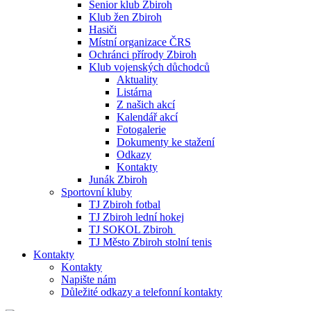
Senior klub Zbiroh
Klub žen Zbiroh
Hasiči
Místní organizace ČRS
Ochránci přírody Zbiroh
Klub vojenských důchodců
Aktuality
Listárna
Z našich akcí
Kalendář akcí
Fotogalerie
Dokumenty ke stažení
Odkazy
Kontakty
Junák Zbiroh
Sportovní kluby
TJ Zbiroh fotbal
TJ Zbiroh lední hokej
TJ SOKOL Zbiroh
TJ Město Zbiroh stolní tenis
Kontakty
Kontakty
Napište nám
Důležité odkazy a telefonní kontakty