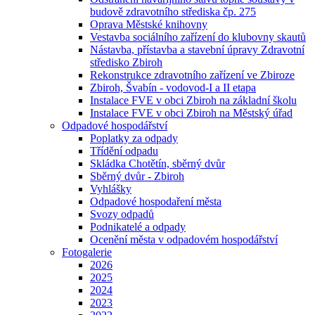
budově zdravotního střediska čp. 275
Oprava Městské knihovny
Vestavba sociálního zařízení do klubovny skautů
Nástavba, přístavba a stavební úpravy Zdravotní
středisko Zbiroh
Rekonstrukce zdravotního zařízení ve Zbiroze
Zbiroh, Švabín - vodovod-I a II etapa
Instalace FVE v obci Zbiroh na základní školu
Instalace FVE v obci Zbiroh na Městský úřad
Odpadové hospodářství
Poplatky za odpady
Třídění odpadu
Skládka Chotětín, sběrný dvůr
Sběrný dvůr - Zbiroh
Vyhlášky
Odpadové hospodaření města
Svozy odpadů
Podnikatelé a odpady
Ocenění města v odpadovém hospodářství
Fotogalerie
2026
2025
2024
2023