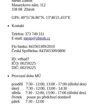
Město Zbiroh
Masarykovo nám. 112
338 08 Zbiroh
GPS: 49°51'36.86"N, 13°46'21.433"E
Kontakt
Telefon: 373 749 511
E-mail:
mesto@zbiroh.cz
Fio banka: 843565309/2010
Česká Spořitelna: 843565309/0800
ID: vtfbad7
IČO: 00259225
DIČ: 00259225
Provozní doba MÚ
pondělí 7:30 - 12:00, 13:00 - 17:00 (úřední den)
úterý 7:30 - 12:00, 13:00 - 14:30
středa 7:30 - 12:00, 13:00 - 17:00 (úřední den)
čtvrtek pouze po předchozí domluvě
pátek 7:30 - 12:00