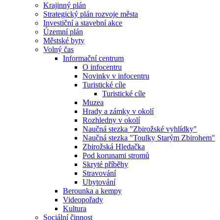
Krajinný plán
Strategický plán rozvoje města
Investiční a stavební akce
Územní plán
Městské byty
Volný čas
Informační centrum
O infocentru
Novinky v infocentru
Turistické cíle
Turistické cíle
Muzea
Hrady a zámky v okolí
Rozhledny v okolí
Naučná stezka "Zbirožské vyhlídky"
Naučná stezka "Toulky Starým Zbirohem"
Zbirožská Hledačka
Pod korunami stromů
Skryté příběhy
Stravování
Ubytování
Berounka a kempy
Videopořady
Kultura
Sociální činnost