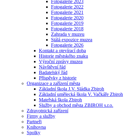
Fotogalerie 2023
Fotogalerie 2022
Fotogalerie 2021
Fotogalerie 2020
Fotogalerie 2019
Fotogalerie 2018
Zahrada v muzeu
Stálá expozice muzea
Fotogalerie 2026
Kontakt a otevírací doba
Historie městského znaku
Výroční zprávy muzea
Návštěvní řád
Badatelský řád
Příspěvky z historie
Organizace a zařízení města
Základní škola J.V. Sládka Zbiroh
Základní umělecká škola V. Vačkáře Zbiroh
Mateřská škola Zbiroh
Služby a obchod města ZBIROH s.r.o.
Zdravotnická zařízení
Firmy a služby
Partneři
Knihovna
Spolky