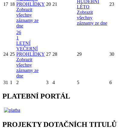
HUDEBNÍ
17
18
PROHLÍDKY
20
21
23
LÉTO
Zobrazit
Zobrazit
všechny
všechny
záznamy ze
záznamy ze dne
dne
26
1
LETNÍ
VEČERNÍ
24
25
PROHLÍDKY
27
28
29
30
Zobrazit
všechny
záznamy ze
dne
31
1
2
3
4
5
6
PLATEBNÍ PORTÁL
PROJEKTY DOTAČNÍCH TITULŮ