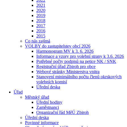
2022
2021
2020
2019
2018
2017
2016
2015
Co nás zajímá
VOLBY do zastupitelstev obcí 2026
Harmonogram MV k 3. 6. 2026
Informace a vzory pro volební strany k 3.6. 2026
Potřebné počty podpisů na petice NK / SNK
Registrační úřad Zbiroh pro obce
Webové stránky Ministerstva vnitra
Stanovení minimálního počtu členů okrskových
volebních komisí
Úřední deska
Úřad
Městský úřad
Úřední hodiny
Zaměstnanci
Organizační řád MěÚ Zbiroh
Úřední deska
Povinné informace