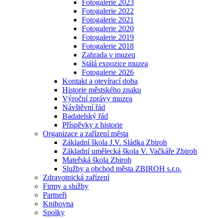
Fotogalerie 2023
Fotogalerie 2022
Fotogalerie 2021
Fotogalerie 2020
Fotogalerie 2019
Fotogalerie 2018
Zahrada v muzeu
Stálá expozice muzea
Fotogalerie 2026
Kontakt a otevírací doba
Historie městského znaku
Výroční zprávy muzea
Návštěvní řád
Badatelský řád
Příspěvky z historie
Organizace a zařízení města
Základní škola J.V. Sládka Zbiroh
Základní umělecká škola V. Vačkáře Zbiroh
Mateřská škola Zbiroh
Služby a obchod města ZBIROH s.r.o.
Zdravotnická zařízení
Firmy a služby
Partneři
Knihovna
Spolky