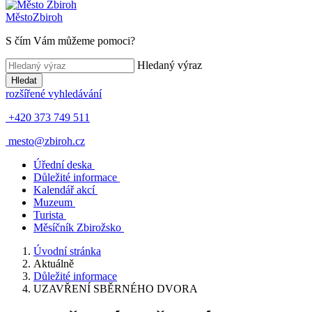
Město
Zbiroh
S čím Vám můžeme pomoci?
Hledaný výraz
Hledat
rozšířené vyhledávání
+420 373 749 511
mesto@zbiroh.cz
Úřední deska
Důležité informace
Kalendář akcí
Muzeum
Turista
Měsíčník Zbirožsko
Úvodní stránka
Aktuálně
Důležité informace
UZAVŘENÍ SBĚRNÉHO DVORA