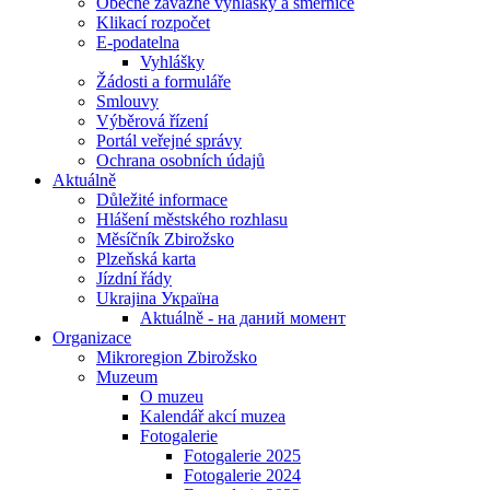
Obecně závazné vyhlášky a směrnice
Klikací rozpočet
E-podatelna
Vyhlášky
Žádosti a formuláře
Smlouvy
Výběrová řízení
Portál veřejné správy
Ochrana osobních údajů
Aktuálně
Důležité informace
Hlášení městského rozhlasu
Měsíčník Zbirožsko
Plzeňská karta
Jízdní řády
Ukrajina Україна
Aktuálně - на даний момент
Organizace
Mikroregion Zbirožsko
Muzeum
O muzeu
Kalendář akcí muzea
Fotogalerie
Fotogalerie 2025
Fotogalerie 2024