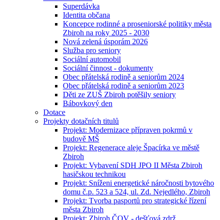
Superdávka
Identita občana
Koncepce rodinné a proseniorské politiky města
Zbiroh na roky 2025 - 2030
Nová zelená úsporám 2026
Služba pro seniory
Sociální automobil
Sociální činnost - dokumenty
Obec přátelská rodině a seniorům 2024
Obec přátelská rodině a seniorům 2023
Děti ze ZUŠ Zbiroh potěšily seniory
Bábovkový den
Dotace
Projekty dotačních titulů
Projekt: Modernizace přípraven pokrmů v
budově MŠ
Projekt: Regenerace aleje Špacírka ve městě
Zbiroh
Projekt: Vybavení SDH JPO II Města Zbiroh
hasičskou technikou
Projekt: Sníženi energetické náročnosti bytového
domu č.p. 523 a 524, ul. Zd. Nejedlého, Zbiroh
Projekt: Tvorba pasportů pro strategické řízení
města Zbiroh
Projekt: Zbiroh ČOV - dešťová zdrž