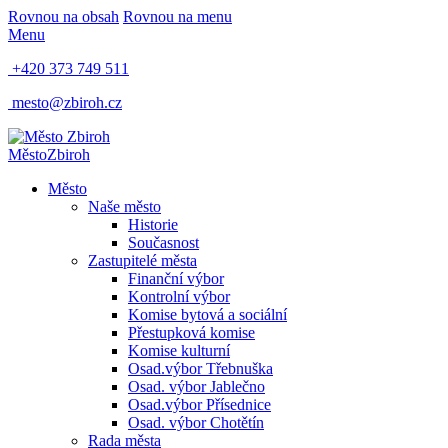
Rovnou na obsah
Rovnou na menu
Menu
+420 373 749 511
mesto@zbiroh.cz
Město
Zbiroh
Město
Naše město
Historie
Současnost
Zastupitelé města
Finanční výbor
Kontrolní výbor
Komise bytová a sociální
Přestupková komise
Komise kulturní
Osad.výbor Třebnuška
Osad. výbor Jablečno
Osad.výbor Přísednice
Osad. výbor Chotětín
Rada města