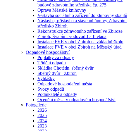
budově zdravotního střediska čp. 275
Oprava Městské knihovny
Vestavba sociálního zařízení do klubovny skautů
Nástavba, přístavba a stavební úpravy Zdravotní
středisko Zbiroh
Rekonstrukce zdravotního zařízení ve Zbiroze
Zbiroh, Švabín - vodovod-I a II etapa
Instalace FVE v obci Zbiroh na základní školu
Instalace FVE v obci Zbiroh na Městský úřad
Odpadové hospodářství
Poplatky za odpady
Třídění odpadu
Skládka Chotětín, sběrný dvůr
Sběrný dvůr - Zbiroh
Vyhlášky
Odpadové hospodaření města
Svozy odpadů
Podnikatelé a odpady
Ocenění města v odpadovém hospodářství
Fotogalerie
2026
2025
2024
2023