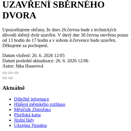
UZAVŘENÍ SBĚRNÉHO
DVORA
Upozorňujeme občany, že dnes 26.června bude z technických
důvodů sběrný dvůr uzavřen. V úterý dne 30.června otevřeno pouze
od 13 hodin do 17 hodin a v sobotu 4.července bude uzavřen.
Děkujeme za pochopení.
Datum vložení:
26. 6. 2026 12:05
Datum poslední aktualizace:
26. 6. 2026 12:06
Autor:
Jitka Hauerová
Aktuálně
Důležité informace
Hlášení městského rozhlasu
Měsíčník Zbirožsko
Plzeňská karta
Jízdní řády
Ukrajina Україна