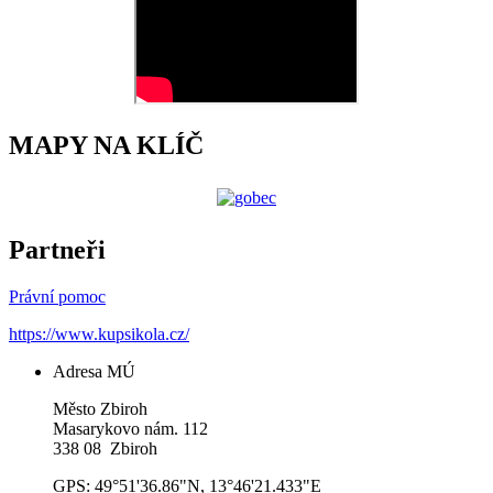
MAPY NA KLÍČ
Partneři
Právní pomoc
https://www.kupsikola.cz/
Adresa MÚ
Město Zbiroh
Masarykovo nám. 112
338 08 Zbiroh
GPS: 49°51'36.86"N, 13°46'21.433"E