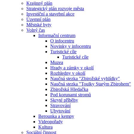
Krajinný plán
Strategický plán rozvoje města
Investiční a stavební akce
Územní plán
Městské byty
Volný čas
Informační centrum
O infocentru
Novinky v infocentru
Turistické cíle
Turistické cíle
Muzea
Hrady a zámky v okolí
Rozhledny v okolí
Naučná stezka "Zbirožské vyhlídky"
Naučná stezka "Toulky Starým Zbirohem"
Zbirožská Hledačka
Pod korunami stromů
Skryté příběhy
Stravování
Ubytování
Berounka a kempy
Videopořady
Kultura
Sociální činnost