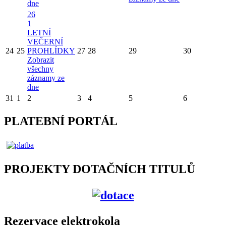
dne
26
1
LETNÍ
VEČERNÍ
24
25
PROHLÍDKY
27
28
29
30
Zobrazit
všechny
záznamy ze
dne
31
1
2
3
4
5
6
PLATEBNÍ PORTÁL
PROJEKTY DOTAČNÍCH TITULŮ
Rezervace elektrokola