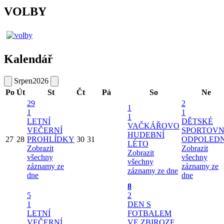
VOLBY
Kalendář
Srpen
2026
Po
Út
St
Čt
Pá
So
Ne
29
2
1
1
1
1
LETNÍ
DĚTSKÉ
VAČKÁŘOVO
VEČERNÍ
SPORTOVN
HUDEBNÍ
27
28
PROHLÍDKY
30
31
ODPOLED
LÉTO
Zobrazit
Zobrazit
Zobrazit
všechny
všechny
všechny
záznamy ze
záznamy ze
záznamy ze dne
dne
dne
8
5
2
1
DEN S
LETNÍ
FOTBALEM
VEČERNÍ
VE ZBIROZE