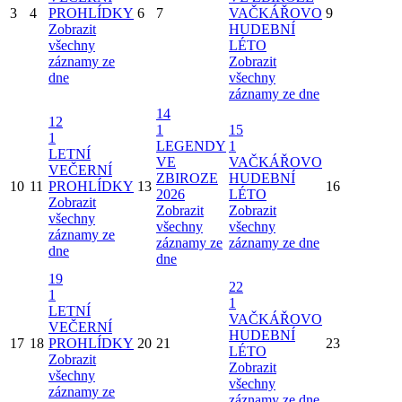
3
4
PROHLÍDKY
6
7
VAČKÁŘOVO
9
Zobrazit
HUDEBNÍ
všechny
LÉTO
záznamy ze
Zobrazit
dne
všechny
záznamy ze dne
14
12
1
15
1
LEGENDY
1
LETNÍ
VE
VAČKÁŘOVO
VEČERNÍ
ZBIROZE
HUDEBNÍ
10
11
PROHLÍDKY
13
16
2026
LÉTO
Zobrazit
Zobrazit
Zobrazit
všechny
všechny
všechny
záznamy ze
záznamy ze
záznamy ze dne
dne
dne
19
22
1
1
LETNÍ
VAČKÁŘOVO
VEČERNÍ
HUDEBNÍ
17
18
PROHLÍDKY
20
21
23
LÉTO
Zobrazit
Zobrazit
všechny
všechny
záznamy ze
záznamy ze dne