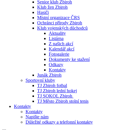
Senior klub Zbiroh
Klub žen Zbiroh
Hasiči
Místní organizace ČRS
Ochránci přírody Zbiroh
Klub vojenských důchodců
Aktuality
Listárna
Z našich akcí
Kalendář akcí
Fotogalerie
Dokumenty ke stažení
Odkazy
Kontakty
Junák Zbiroh
Sportovní kluby
TJ Zbiroh fotbal
TJ Zbiroh lední hokej
TJ SOKOL Zbiroh
TJ Město Zbiroh stolní tenis
Kontakty
Kontakty
Napište nám
Důležité odkazy a telefonní kontakty