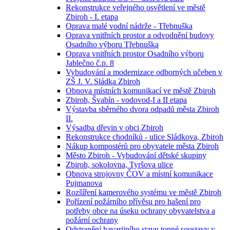
Rekonstrukce veřejného osvětlení ve městě
Zbiroh - I. etapa
Oprava malé vodní nádrže - Třebnuška
Oprava vnitřních prostor a odvodnění budovy
Osadního výboru Třebnuška
Oprava vnitřních prostor Osadního výboru
Jablečno č.p. 8
Vybudování a modernizace odborných učeben v
ZŠ J. V. Sládka Zbiroh
Obnova místních komunikací ve městě Zbiroh
Zbiroh, Švabín - vodovod-I a II etapa
Výstavba sběrného dvora odpadů města Zbiroh
II.
Výsadba dřevin v obci Zbiroh
Rekonstrukce chodníků - ulice Sládkova, Zbiroh
Nákup kompostérů pro obyvatele města Zbiroh
Město Zbiroh - Vybudování dětské skupiny
Zbiroh, sokolovna, Tyršova ulice
Obnova strojovny ČOV a místní komunikace
Pujmanova
Rozšíření kamerového systému ve městě Zbiroh
Pořízení požárního přívěsu pro hašení pro
potřeby obce na úseku ochrany obyvatelstva a
požární ochrany
Odstranění havarijního stavu topné soustavy v