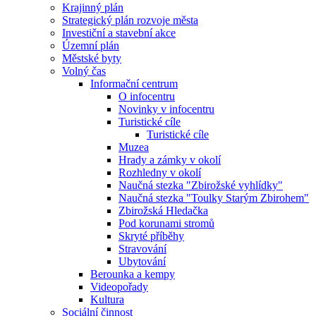
Krajinný plán
Strategický plán rozvoje města
Investiční a stavební akce
Územní plán
Městské byty
Volný čas
Informační centrum
O infocentru
Novinky v infocentru
Turistické cíle
Turistické cíle
Muzea
Hrady a zámky v okolí
Rozhledny v okolí
Naučná stezka "Zbirožské vyhlídky"
Naučná stezka "Toulky Starým Zbirohem"
Zbirožská Hledačka
Pod korunami stromů
Skryté příběhy
Stravování
Ubytování
Berounka a kempy
Videopořady
Kultura
Sociální činnost