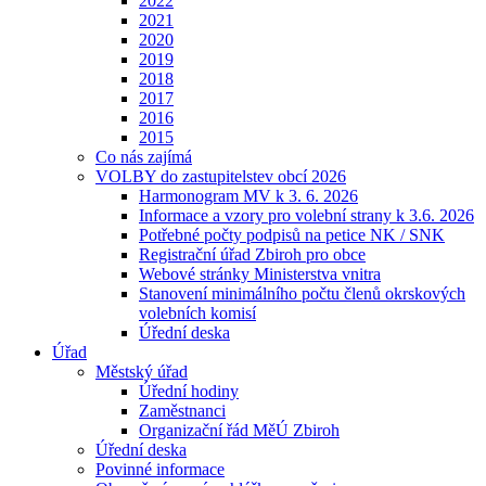
2022
2021
2020
2019
2018
2017
2016
2015
Co nás zajímá
VOLBY do zastupitelstev obcí 2026
Harmonogram MV k 3. 6. 2026
Informace a vzory pro volební strany k 3.6. 2026
Potřebné počty podpisů na petice NK / SNK
Registrační úřad Zbiroh pro obce
Webové stránky Ministerstva vnitra
Stanovení minimálního počtu členů okrskových
volebních komisí
Úřední deska
Úřad
Městský úřad
Úřední hodiny
Zaměstnanci
Organizační řád MěÚ Zbiroh
Úřední deska
Povinné informace