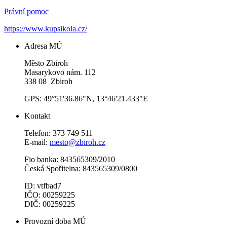
Právní pomoc
https://www.kupsikola.cz/
Adresa MÚ
Město Zbiroh
Masarykovo nám. 112
338 08 Zbiroh
GPS: 49°51'36.86"N, 13°46'21.433"E
Kontakt
Telefon: 373 749 511
E-mail:
mesto@zbiroh.cz
Fio banka: 843565309/2010
Česká Spořitelna: 843565309/0800
ID: vtfbad7
IČO: 00259225
DIČ: 00259225
Provozní doba MÚ