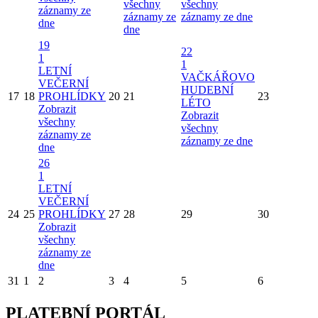
všechny
všechny
záznamy ze
záznamy ze
záznamy ze dne
dne
dne
19
22
1
1
LETNÍ
VAČKÁŘOVO
VEČERNÍ
HUDEBNÍ
17
18
PROHLÍDKY
20
21
23
LÉTO
Zobrazit
Zobrazit
všechny
všechny
záznamy ze
záznamy ze dne
dne
26
1
LETNÍ
VEČERNÍ
24
25
PROHLÍDKY
27
28
29
30
Zobrazit
všechny
záznamy ze
dne
31
1
2
3
4
5
6
PLATEBNÍ PORTÁL