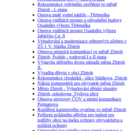
Rekonstrukce veřejného osvětlení ve městě
Zbiroh - I. etapa
Oprava malé vodní nádrže - Třebnuška
Oprava vnitřních prostor a odvodnění budovy
Osadního výboru Třebnuška
Oprava vnitřních prostor Osadního výboru
Jablečno č.p. 8
Vybudování a modernizace odborných učeben v
ZŠ J. V. Sládka Zbiroh
Obnova místních komunikací ve městě Zbiroh
Zbiroh, Švabín - vodovod-I a II etapa
Výstavba sběrného dvora odpadů města Zbiroh
II.
Výsadba dřevin v obci Zbiroh
Rekonstrukce chodníků - ulice Sládkova, Zbiroh
Nákup kompostérů pro obyvatele města Zbiroh
Město Zbiroh - Vybudování dětské skupiny
Zbiroh, sokolovna, Tyršova ulice
Obnova strojovny ČOV a místní komunikace
Pujmanova
Rozšíření kamerového systému ve městě Zbiroh
Pořízení požárního přívěsu pro hašení pro
potřeby obce na úseku ochrany obyvatelstva a
požární ochrany
Odstranění havarijního stavu topné soustavy v