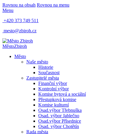
Rovnou na obsah
Rovnou na menu
Menu
+420 373 749 511
mesto@zbiroh.cz
Město
Zbiroh
Město
Naše město
Historie
Současnost
Zastupitelé města
Finanční výbor
Kontrolní výbor
Komise bytová a sociální
Přestupková komise
Komise kulturní
Osad.výbor Třebnuška
Osad. výbor Jablečno
Osad.výbor Přísednice
Osad. výbor Chotětín
Rada města