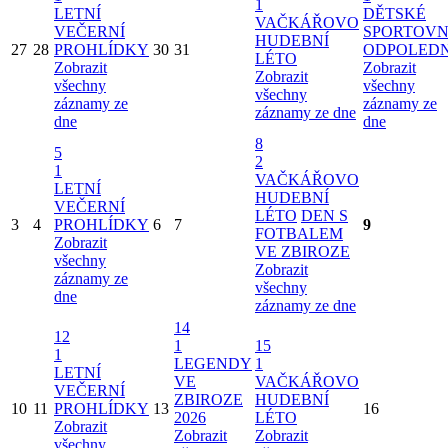
1
LETNÍ
DĚTSKÉ
VAČKÁŘOVO
VEČERNÍ
SPORTOVN
HUDEBNÍ
27
28
PROHLÍDKY
30
31
ODPOLED
LÉTO
Zobrazit
Zobrazit
Zobrazit
všechny
všechny
všechny
záznamy ze
záznamy ze
záznamy ze dne
dne
dne
8
5
2
1
VAČKÁŘOVO
LETNÍ
HUDEBNÍ
VEČERNÍ
LÉTO
DEN S
3
4
PROHLÍDKY
6
7
9
FOTBALEM
Zobrazit
VE ZBIROZE
všechny
Zobrazit
záznamy ze
všechny
dne
záznamy ze dne
14
12
1
15
1
LEGENDY
1
LETNÍ
VE
VAČKÁŘOVO
VEČERNÍ
ZBIROZE
HUDEBNÍ
10
11
PROHLÍDKY
13
16
2026
LÉTO
Zobrazit
Zobrazit
Zobrazit
všechny