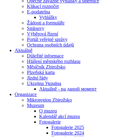
Obecně závazné vyhlášky a směrnice
Klikací rozpočet
E-podatelna
Vyhlášky
Žádosti a formuláře
Smlouvy
Výběrová řízení
Portál veřejné správy
Ochrana osobních údajů
Aktuálně
Důležité informace
Hlášení městského rozhlasu
Měsíčník Zbirožsko
Plzeňská karta
Jízdní řády
Ukrajina Україна
Aktuálně - на даний момент
Organizace
Mikroregion Zbirožsko
Muzeum
O muzeu
Kalendář akcí muzea
Fotogalerie
Fotogalerie 2025
Fotogalerie 2024