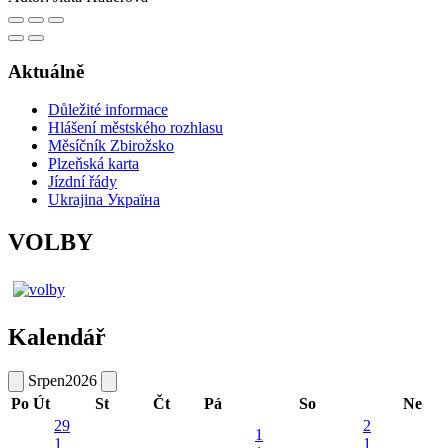
Aktuálně
Důležité informace
Hlášení městského rozhlasu
Měsíčník Zbirožsko
Plzeňská karta
Jízdní řády
Ukrajina Україна
VOLBY
Kalendář
Srpen
2026
Po
Út
St
Čt
Pá
So
Ne
29
2
1
1
1