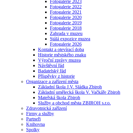
Fotogalerie 2023
Fotogalerie 2022
Fotogalerie 2021
Fotogalerie 2020
Fotogalerie 2019
Fotogalerie 2018
Zahrada v muzeu
Stálá expozice muzea
Fotogalerie 2026
Kontakt a otevírací doba
Historie městského znaku
Výroční zprávy muzea
Návštěvní řád
Badatelský řád
Příspěvky z historie
Organizace a zařízení města
Základní škola J.V. Sládka Zbiroh
Základní umělecká škola V. Vačkáře Zbiroh
Mateřská škola Zbiroh
Služby a obchod města ZBIROH s.r.o.
Zdravotnická zařízení
Firmy a služby
Partneři
Knihovna
Spolky