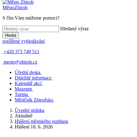
Město
Zbiroh
S čím Vám můžeme pomoci?
Hledaný výraz
Hledat
rozšířené vyhledávání
+420 373 749 511
mesto@zbiroh.cz
Úřední deska
Důležité informace
Kalendář akcí
Muzeum
Turista
Měsíčník Zbirožsko
Úvodní stránka
Aktuálně
Hlášení městského rozhlasu
Hlášení 18. 6. 2026