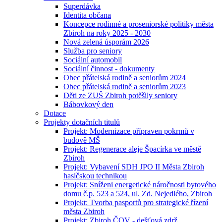
Superdávka
Identita občana
Koncepce rodinné a proseniorské politiky města
Zbiroh na roky 2025 - 2030
Nová zelená úsporám 2026
Služba pro seniory
Sociální automobil
Sociální činnost - dokumenty
Obec přátelská rodině a seniorům 2024
Obec přátelská rodině a seniorům 2023
Děti ze ZUŠ Zbiroh potěšily seniory
Bábovkový den
Dotace
Projekty dotačních titulů
Projekt: Modernizace přípraven pokrmů v
budově MŠ
Projekt: Regenerace aleje Špacírka ve městě
Zbiroh
Projekt: Vybavení SDH JPO II Města Zbiroh
hasičskou technikou
Projekt: Sníženi energetické náročnosti bytového
domu č.p. 523 a 524, ul. Zd. Nejedlého, Zbiroh
Projekt: Tvorba pasportů pro strategické řízení
města Zbiroh
Projekt: Zbiroh ČOV - dešťová zdrž