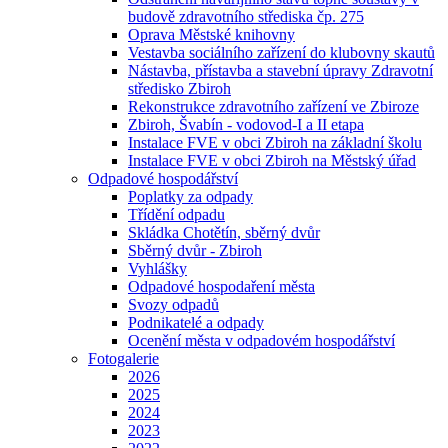
budově zdravotního střediska čp. 275
Oprava Městské knihovny
Vestavba sociálního zařízení do klubovny skautů
Nástavba, přístavba a stavební úpravy Zdravotní
středisko Zbiroh
Rekonstrukce zdravotního zařízení ve Zbiroze
Zbiroh, Švabín - vodovod-I a II etapa
Instalace FVE v obci Zbiroh na základní školu
Instalace FVE v obci Zbiroh na Městský úřad
Odpadové hospodářství
Poplatky za odpady
Třídění odpadu
Skládka Chotětín, sběrný dvůr
Sběrný dvůr - Zbiroh
Vyhlášky
Odpadové hospodaření města
Svozy odpadů
Podnikatelé a odpady
Ocenění města v odpadovém hospodářství
Fotogalerie
2026
2025
2024
2023