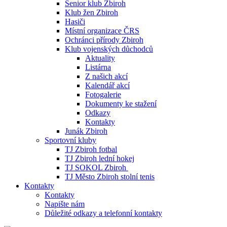
Senior klub Zbiroh
Klub žen Zbiroh
Hasiči
Místní organizace ČRS
Ochránci přírody Zbiroh
Klub vojenských důchodců
Aktuality
Listárna
Z našich akcí
Kalendář akcí
Fotogalerie
Dokumenty ke stažení
Odkazy
Kontakty
Junák Zbiroh
Sportovní kluby
TJ Zbiroh fotbal
TJ Zbiroh lední hokej
TJ SOKOL Zbiroh
TJ Město Zbiroh stolní tenis
Kontakty
Kontakty
Napište nám
Důležité odkazy a telefonní kontakty