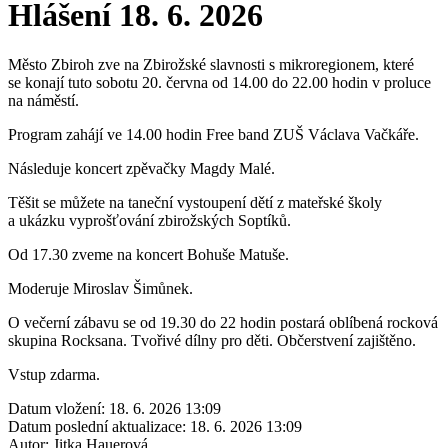
Hlášení 18. 6. 2026
Město Zbiroh zve na Zbirožské slavnosti s mikroregionem, které
se konají tuto sobotu 20. června od 14.00 do 22.00 hodin v proluce
na náměstí.
Program zahájí ve 14.00 hodin Free band ZUŠ Václava Vačkáře.
Následuje koncert zpěvačky Magdy Malé.
Těšit se můžete na taneční vystoupení dětí z mateřské školy
a ukázku vyprošťování zbirožských Soptíků.
Od 17.30 zveme na koncert Bohuše Matuše.
Moderuje Miroslav Šimůnek.
O večerní zábavu se od 19.30 do 22 hodin postará oblíbená rocková
skupina Rocksana. Tvořivé dílny pro děti. Občerstvení zajištěno.
Vstup zdarma.
Datum vložení:
18. 6. 2026 13:09
Datum poslední aktualizace:
18. 6. 2026 13:09
Autor:
Jitka Hauerová