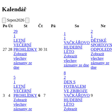
Kalendář
Srpen
2026
Po
Út
St
Čt
Pá
So
Ne
29
2
1
1
1
1
LETNÍ
DĚTSKÉ
VAČKÁŘOVO
VEČERNÍ
SPORTOVN
HUDEBNÍ
27
28
PROHLÍDKY
30
31
ODPOLED
LÉTO
Zobrazit
Zobrazit
Zobrazit
všechny
všechny
všechny
záznamy ze
záznamy ze
záznamy ze dne
dne
dne
8
5
2
1
DEN S
LETNÍ
FOTBALEM
VEČERNÍ
VE ZBIROZE
3
4
PROHLÍDKY
6
7
VAČKÁŘOVO
9
Zobrazit
HUDEBNÍ
všechny
LÉTO
záznamy ze
Zobrazit