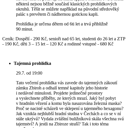
některá nejsou běžně součástí klasických prohlídkových
okruhů. Těšit se můžete například na původní středověký
palác s prevétem či nádhernou gotickou kapli.
Prohlídka je určena dětem od 6ti let a trvá přibližně
90 minut.
Ceník: Dospělí - 290 Kč, senioři nad 65 let, studenti do 26 let a ZTP
- 190 Kč, děti 3 – 15 let – 120 Kč a rodinné vstupné - 680 Kč
Tajemná prohlídka
29.7. od 19:00
Tato večerní prohlídka vás zavede do tajemných zákoutí
zámku Zbiroh a odhalí temné kapitoly jeho historie
i nedávné minulosti. Projdete jedinečné prostory
a vyslechnete příběhy, ze kterých mrazí. Jaký byl pobyt
v hradním vězení a komu byla nasazována železná maska?
Proč se nacisté scházeli ve sklepení u tajemného hexagonu?
Jak vznikla nejhlubší hradní studna v Čechách a co se v ní
stále ukrývá? Vydala zvláštní buližníková skála všechna svá
tajemství? A jestli na Zbiroze straší? Tak i toto téma