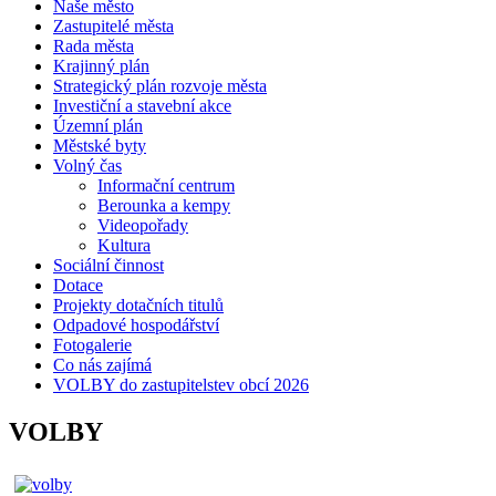
Naše město
Zastupitelé města
Rada města
Krajinný plán
Strategický plán rozvoje města
Investiční a stavební akce
Územní plán
Městské byty
Volný čas
Informační centrum
Berounka a kempy
Videopořady
Kultura
Sociální činnost
Dotace
Projekty dotačních titulů
Odpadové hospodářství
Fotogalerie
Co nás zajímá
VOLBY do zastupitelstev obcí 2026
VOLBY