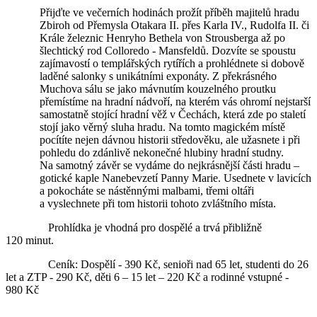
Přijďte ve večerních hodinách prožít příběh majitelů hradu
Zbiroh od Přemysla Otakara II. přes Karla IV., Rudolfa II. či
Krále železnic Henryho Bethela von Strousberga až po
šlechtický rod Colloredo - Mansfeldů. Dozvíte se spoustu
zajímavostí o templářských rytířích a prohlédnete si dobově
laděné salonky s unikátními exponáty. Z překrásného
Muchova sálu se jako mávnutím kouzelného proutku
přemístíme na hradní nádvoří, na kterém vás ohromí nejstarší
samostatně stojící hradní věž v Čechách, která zde po staletí
stojí jako věrný sluha hradu. Na tomto magickém místě
pocítíte nejen dávnou historii středověku, ale užasnete i při
pohledu do zdánlivě nekonečné hlubiny hradní studny.
Na samotný závěr se vydáme do nejkrásnější části hradu –
gotické kaple Nanebevzetí Panny Marie. Usednete v lavicích
a pokocháte se nástěnnými malbami, třemi oltáři
a vyslechnete při tom historii tohoto zvláštního místa.
Prohlídka je vhodná pro dospělé a trvá přibližně
120 minut.
Ceník: Dospělí - 390 Kč, senioři nad 65 let, studenti do 26
let a ZTP - 290 Kč, děti 6 – 15 let – 220 Kč a rodinné vstupné -
980 Kč