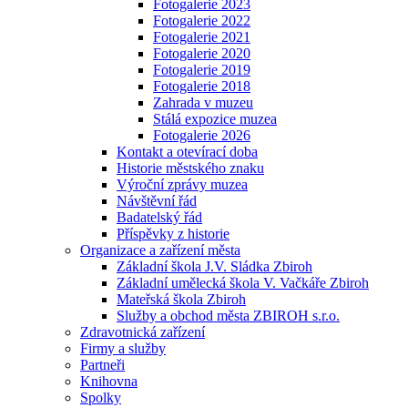
Fotogalerie 2023
Fotogalerie 2022
Fotogalerie 2021
Fotogalerie 2020
Fotogalerie 2019
Fotogalerie 2018
Zahrada v muzeu
Stálá expozice muzea
Fotogalerie 2026
Kontakt a otevírací doba
Historie městského znaku
Výroční zprávy muzea
Návštěvní řád
Badatelský řád
Příspěvky z historie
Organizace a zařízení města
Základní škola J.V. Sládka Zbiroh
Základní umělecká škola V. Vačkáře Zbiroh
Mateřská škola Zbiroh
Služby a obchod města ZBIROH s.r.o.
Zdravotnická zařízení
Firmy a služby
Partneři
Knihovna
Spolky