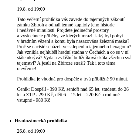
19.8. od 19:00
Tato večerní prohlídka vás zavede do tajemných zákoutí
zámku Zbiroh a odhalí temné kapitoly jeho historie
i nedávné minulosti. Projdete jedinečné prostory
a vyslechnete příběhy, ze kterých mrazí. Jaký byl pobyt
v hradním vězení a komu byla nasazována železná maska?
Proč se nacisté scházeli ve sklepení u tajemného hexagonu?
Jak vznikla nejhlubší hradní studna v Čechách a co se v ní
stále ukrývá? Vydala zvláštní buližníková skála všechna svá
tajemství? A jestli na Zbiroze straší? Tak i toto téma
otevřeme!
Prohlídka je vhodná pro dospělé a trvá přibližně 90 minut.
Ceník: Dospělí - 390 Kč, senioři nad 65 let, studenti do 26
let a ZTP - 290 Kč, děti 6 – 15 let – 220 Kč a rodinné
vstupné - 980 Kč
Hradozámecká prohlídka
26.8. od 19:00