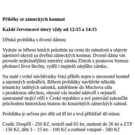
Příběhy ze zámeckých komnat
Každé červencové úterý vždy od 12:15 a 14:15
Dětská prohlídka s dvorní dámou
Vydejte se během letních prázdnin na cestu do minulosti a objevte
tajemství ukrytá za dveřmi zámeckých komnat. Dvorní dáma vás
provede nejkrásnějšími interiéry zámku Zbiroh a poutavou formou
představí život šlechty, rytířů i majitelů zdejšího zámku.
Na malé i velké návštěvníky čeká příběh nejen o slavnostní hostině
a tajemných zednářích. Během prohlídky navštívíte několik
tematicky laděných salonků, nahlédnete do Muchova sálu
s prosklenou střechou, ohromí vás hradní nádvoří s nejstarší
samostatně stojící věží v České republice a své putování zakončíte
průchodem historickou branou do kouzelných zámeckých zahrad.
Prohlídka je určena pro děti od tří let a trvá přibližně 40 minut.
Ceník: Dospělí - 250 Kč, senioři nad 65 let, studenti do 26 let a ZTP
- 150 Kč, děti 3 – 15 let – 100 Kč a rodinné vstupné - 580 Kč