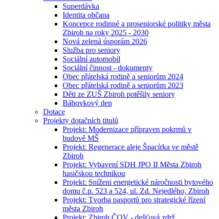
Superdávka
Identita občana
Koncepce rodinné a proseniorské politiky města
Zbiroh na roky 2025 - 2030
Nová zelená úsporám 2026
Služba pro seniory
Sociální automobil
Sociální činnost - dokumenty
Obec přátelská rodině a seniorům 2024
Obec přátelská rodině a seniorům 2023
Děti ze ZUŠ Zbiroh potěšily seniory
Bábovkový den
Dotace
Projekty dotačních titulů
Projekt: Modernizace přípraven pokrmů v
budově MŠ
Projekt: Regenerace aleje Špacírka ve městě
Zbiroh
Projekt: Vybavení SDH JPO II Města Zbiroh
hasičskou technikou
Projekt: Sníženi energetické náročnosti bytového
domu č.p. 523 a 524, ul. Zd. Nejedlého, Zbiroh
Projekt: Tvorba pasportů pro strategické řízení
města Zbiroh
Projekt: Zbiroh ČOV - dešťová zdrž