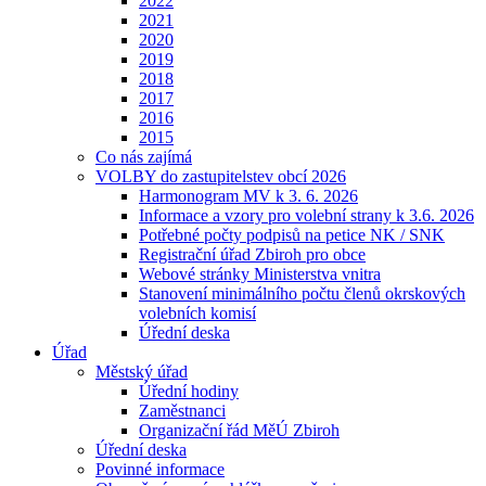
2022
2021
2020
2019
2018
2017
2016
2015
Co nás zajímá
VOLBY do zastupitelstev obcí 2026
Harmonogram MV k 3. 6. 2026
Informace a vzory pro volební strany k 3.6. 2026
Potřebné počty podpisů na petice NK / SNK
Registrační úřad Zbiroh pro obce
Webové stránky Ministerstva vnitra
Stanovení minimálního počtu členů okrskových
volebních komisí
Úřední deska
Úřad
Městský úřad
Úřední hodiny
Zaměstnanci
Organizační řád MěÚ Zbiroh
Úřední deska
Povinné informace