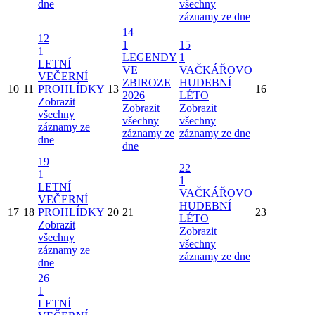
dne
všechny
záznamy ze dne
14
12
1
15
1
LEGENDY
1
LETNÍ
VE
VAČKÁŘOVO
VEČERNÍ
ZBIROZE
HUDEBNÍ
10
11
PROHLÍDKY
13
16
2026
LÉTO
Zobrazit
Zobrazit
Zobrazit
všechny
všechny
všechny
záznamy ze
záznamy ze
záznamy ze dne
dne
dne
19
22
1
1
LETNÍ
VAČKÁŘOVO
VEČERNÍ
HUDEBNÍ
17
18
PROHLÍDKY
20
21
23
LÉTO
Zobrazit
Zobrazit
všechny
všechny
záznamy ze
záznamy ze dne
dne
26
1
LETNÍ