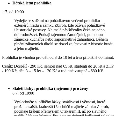
Dětská letní prohlídka
1.7. od 19:00
Vydejte se s dětmi na pohádkovou večerní prohlídku
exteriérů hradu a zámku Zbiroh, kde ožívají pohádkové
i historické postavy. Na malé návštěvníky čeká nejedno
dobrodružství. Potkají tajemnou čarodějnici, pomohou
zámecké kuchařce nebo zapomnětlivé zahradnici. Během
plnění zábavných úkolů se dozví zajímavosti z historie hradu
a jeho majitelů.
Prohlídka je vhodná pro děti od 3 do 10 let a trvá přibližně 60 minut.
Ceník: Dospělí - 290 Kč, senioři nad 65 let, studenti do 26 let a ZTP
- 190 Kč, děti 3 – 15 let – 120 Kč a rodinné vstupné - 680 Kč
Staletí lásky: prohlídka (nejenom) pro ženy
8.7. od 19:00
Vyslechněte si příběhy lásky, svárlivosti i věrnosti, které
prožili císařští, královští i šlechtičtí majitelé zámku Zbiroh,
počínaje králem Přemyslem Otakarem II. až po slavného
malíře Alfonse Muchu. Projdete se dobově laděnými salonky