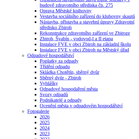
budově zdravotního střediska čp. 275
Oprava Městské knihovny
Vestavba sociálního zařízení do klubovny skautů
Nástavba, přístavba a stavební úpravy Zdravotní
středisko Zbiroh
Rekonstrukce zdravotního zařízení ve Zbiroze
Zbiroh, Švabín - vodovod-I a II etapa
Instalace FVE v obci Zbiroh na základní školu
Instalace FVE v obci Zbiroh na Městský úřad
Odpadové hospodářství
Poplatky za odpady
Třídění odpadu
Skládka Chotětín, sběrný dvůr
Sběrný dvůr - Zbiroh
Vyhlášky
Odpadové hospodaření města
Svozy odpadů
Podnikatelé a odpady
Ocenění města v odpadovém hospodářství
Fotogalerie
2026
2025
2024
2023