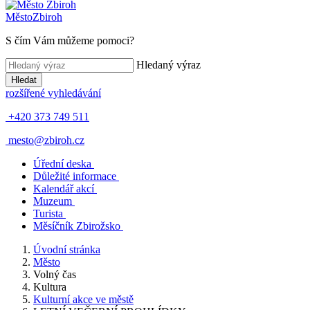
Město
Zbiroh
S čím Vám můžeme pomoci?
Hledaný výraz
Hledat
rozšířené vyhledávání
+420 373 749 511
mesto@zbiroh.cz
Úřední deska
Důležité informace
Kalendář akcí
Muzeum
Turista
Měsíčník Zbirožsko
Úvodní stránka
Město
Volný čas
Kultura
Kulturní akce ve městě