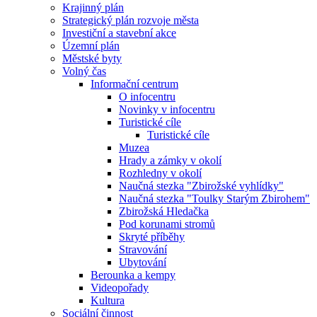
Krajinný plán
Strategický plán rozvoje města
Investiční a stavební akce
Územní plán
Městské byty
Volný čas
Informační centrum
O infocentru
Novinky v infocentru
Turistické cíle
Turistické cíle
Muzea
Hrady a zámky v okolí
Rozhledny v okolí
Naučná stezka "Zbirožské vyhlídky"
Naučná stezka "Toulky Starým Zbirohem"
Zbirožská Hledačka
Pod korunami stromů
Skryté příběhy
Stravování
Ubytování
Berounka a kempy
Videopořady
Kultura
Sociální činnost