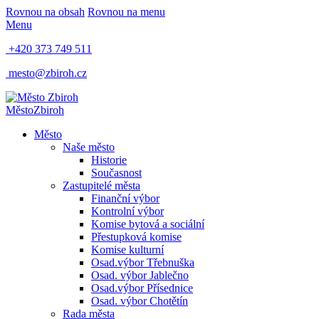
Rovnou na obsah
Rovnou na menu
Menu
+420 373 749 511
mesto@zbiroh.cz
Město
Zbiroh
Město
Naše město
Historie
Současnost
Zastupitelé města
Finanční výbor
Kontrolní výbor
Komise bytová a sociální
Přestupková komise
Komise kulturní
Osad.výbor Třebnuška
Osad. výbor Jablečno
Osad.výbor Přísednice
Osad. výbor Chotětín
Rada města