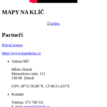
MAPY NA KLÍČ
Partneři
Právní pomoc
https://www.kupsikola.cz/
Adresa MÚ
Město Zbiroh
Masarykovo nám. 112
338 08 Zbiroh
GPS: 49°51'36.86"N, 13°46'21.433"E
Kontakt
Telefon: 373 749 511
E-mail:
mesto@zbiroh.cz