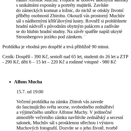
s unikátními exponáty a portréty majitelů. Zavítáte
do zámeckých komnat a ložnic, do nichž se otiskly životní
příběhy osobností Zbirohu. Okouzlí vás prostorný Muchův
sál s nádhernými křišťálovými lustry. Rovněž si prohlédnete
hradní nádvoří s původním obytným palácem a zadíváte
se do hlubin hradní studny. Na závěr spatříte napůl ukryté
Strousbergovo jezírko pod zámkem. ¨
Prohlídka je vhodná pro dospělé a trvá přibližně 90 minut.
Ceník: Dospělí - 390 Kč, senioři nad 65 let, studenti do 26 let a ZTP
- 290 Kč, děti 6 – 15 let – 220 Kč a rodinné vstupné - 980 Kč
Alfons Mucha
15.7. od 19:00
Večerní prohlídka na zámku Zbiroh vás zavede
do fascinujícího světa secese, svobodného zednářství
a výjimečného umělce Alfonse Muchy. V jedinečné
atmosféře večerního zámku navštívíte zednářský a secesní
salonek, Muchův sál s prosklenou střechou i výstavu
Muchových fotografií. Dozvíte se o jeho životě, tvorbě