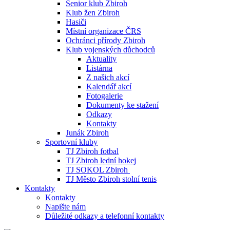
Senior klub Zbiroh
Klub žen Zbiroh
Hasiči
Místní organizace ČRS
Ochránci přírody Zbiroh
Klub vojenských důchodců
Aktuality
Listárna
Z našich akcí
Kalendář akcí
Fotogalerie
Dokumenty ke stažení
Odkazy
Kontakty
Junák Zbiroh
Sportovní kluby
TJ Zbiroh fotbal
TJ Zbiroh lední hokej
TJ SOKOL Zbiroh
TJ Město Zbiroh stolní tenis
Kontakty
Kontakty
Napište nám
Důležité odkazy a telefonní kontakty