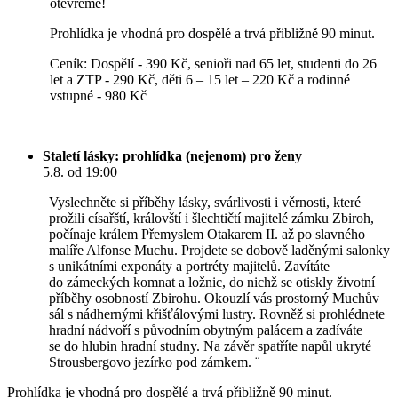
otevřeme!
Prohlídka je vhodná pro dospělé a trvá přibližně 90 minut.
Ceník: Dospělí - 390 Kč, senioři nad 65 let, studenti do 26
let a ZTP - 290 Kč, děti 6 – 15 let – 220 Kč a rodinné
vstupné - 980 Kč
Staletí lásky: prohlídka (nejenom) pro ženy
5.8. od 19:00
Vyslechněte si příběhy lásky, svárlivosti i věrnosti, které
prožili císařští, královští i šlechtičtí majitelé zámku Zbiroh,
počínaje králem Přemyslem Otakarem II. až po slavného
malíře Alfonse Muchu. Projdete se dobově laděnými salonky
s unikátními exponáty a portréty majitelů. Zavítáte
do zámeckých komnat a ložnic, do nichž se otiskly životní
příběhy osobností Zbirohu. Okouzlí vás prostorný Muchův
sál s nádhernými křišťálovými lustry. Rovněž si prohlédnete
hradní nádvoří s původním obytným palácem a zadíváte
se do hlubin hradní studny. Na závěr spatříte napůl ukryté
Strousbergovo jezírko pod zámkem. ¨
Prohlídka je vhodná pro dospělé a trvá přibližně 90 minut.