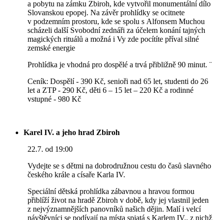
a pobytu na zámku Zbiroh, kde vytvořil monumentální dílo
Slovanskou epopej. Na závěr prohlídky se ocitnete
v podzemním prostoru, kde se spolu s Alfonsem Muchou
scházeli další Svobodní zednáři za účelem konání tajných
magických rituálů a možná i Vy zde pocítíte příval silné
zemské energie
Prohlídka je vhodná pro dospělé a trvá přibližně 90 minut. ¨
Ceník: Dospělí - 390 Kč, senioři nad 65 let, studenti do 26
let a ZTP - 290 Kč, děti 6 – 15 let – 220 Kč a rodinné
vstupné - 980 Kč
Karel IV. a jeho hrad Zbiroh
22.7. od 19:00
Vydejte se s dětmi na dobrodružnou cestu do časů slavného
českého krále a císaře Karla IV.
Speciální dětská prohlídka zábavnou a hravou formou
přiblíží život na hradě Zbiroh v době, kdy jej vlastnil jeden
z nejvýznamnějších panovníků našich dějin. Malí i velcí
návštěvníci se podívají na místa spjatá s Karlem IV., z nichž