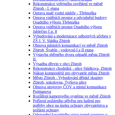
Rekonstrukce veřejného osvětlení ve městě
Zbiroh - I. etapa
Oprava malé vodní nádrže - Třebnuška
Oprava vnitřních prostor a odvodnění budovy
Osadního výboru Třebnuška
Oprava vnitřních prostor Osadního výboru
Jablečno č.p. 8
Vybudování a modernizace odborných učeben v
ZŠ J. V. Sládka Zbiroh
Obnova místních komunikací ve městě Zbiroh
Zbiroh, Švabín - vodovod-I a II etapa
Výstavba sběrného dvora odpadů města Zbiroh
II.
Výsadba dřevin v obci Zbiroh
Rekonstrukce chodníků - ulice Sládkova, Zbiroh
Nákup kompostérů pro obyvatele města Zbiroh
Město Zbiroh - Vybudování dětské skupiny
Zbiroh, sokolovna, Tyršova ulice
Obnova strojovny ČOV a místní komunikace
Pujmanova
Rozšíření kamerového systému ve městě Zbiroh
Pořízení požárního přívěsu pro hašení pro
potřeby obce na úseku ochrany obyvatelstva a
požární ochrany
Odstranění havarijního stavu topné soustavy v