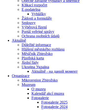
Obecně závazné vyhlášky a směrnice
Klikací rozpočet
E-podatelna
Vyhlášky
Žádosti a formuláře
Smlouvy
Výběrová řízení
Portál veřejné správy
Ochrana osobních údajů
Aktuálně
Důležité informace
Hlášení městského rozhlasu
Měsíčník Zbirožsko
Plzeňská karta
Jízdní řády
Ukrajina Україна
Aktuálně - на даний момент
Organizace
Mikroregion Zbirožsko
Muzeum
O muzeu
Kalendář akcí muzea
Fotogalerie
Fotogalerie 2025
Fotogalerie 2024