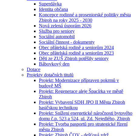
Superdávka
Identita občana
Koncepce rodinné a proseniorské politiky města
Zbiroh na roky 2025 - 2030
Nová zelená úsporám 2026
Služba pro seniory
Sociální automobil
Sociální činnost - dokumenty
Obec přátelská rodině a seniorům 2024
Obec přátelská rodině a seniorům 2023
Děti ze ZUŠ Zbiroh potěšily seniory
Bábovkový den
Dotace
Projekty dotačních titulů
Projekt: Modernizace přípraven pokrmů v
budově MŠ
Projekt: Regenerace aleje Špacírka ve městě
Zbiroh
Projekt: Vybavení SDH JPO II Města Zbiroh
hasičskou technikou
Projekt: Sníženi energetické náročnosti bytového
domu č.p. 523 a 524, ul. Zd. Nejedlého, Zbiroh
Projekt: Tvorba pasportů pro strategické řízení
města Zbiroh
Projekt: Zbiroh ČOV - dešťová zdrž