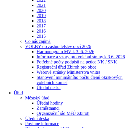
2022
2021
2020
2019
2018
2017
2016
2015
Co nás zajímá
VOLBY do zastupitelstev obcí 2026
Harmonogram MV k 3. 6. 2026
Informace a vzory pro volební strany k 3.6. 2026
Potřebné počty podpisů na petice NK / SNK
Registrační úřad Zbiroh pro obce
Webové stránky Ministerstva vnitra
Stanovení minimálního počtu členů okrskových
volebních komisí
Úřední deska
Úřad
Městský úřad
Úřední hodiny
Zaměstnanci
Organizační řád MěÚ Zbiroh
Úřední deska
Povinné informace