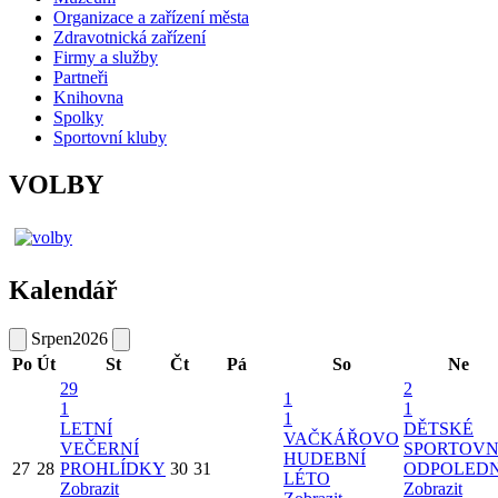
Organizace a zařízení města
Zdravotnická zařízení
Firmy a služby
Partneři
Knihovna
Spolky
Sportovní kluby
VOLBY
Kalendář
Srpen
2026
Po
Út
St
Čt
Pá
So
Ne
29
2
1
1
1
1
LETNÍ
DĚTSKÉ
VAČKÁŘOVO
VEČERNÍ
SPORTOVN
HUDEBNÍ
27
28
PROHLÍDKY
30
31
ODPOLED
LÉTO
Zobrazit
Zobrazit