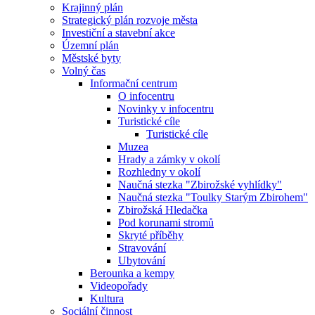
Krajinný plán
Strategický plán rozvoje města
Investiční a stavební akce
Územní plán
Městské byty
Volný čas
Informační centrum
O infocentru
Novinky v infocentru
Turistické cíle
Turistické cíle
Muzea
Hrady a zámky v okolí
Rozhledny v okolí
Naučná stezka "Zbirožské vyhlídky"
Naučná stezka "Toulky Starým Zbirohem"
Zbirožská Hledačka
Pod korunami stromů
Skryté příběhy
Stravování
Ubytování
Berounka a kempy
Videopořady
Kultura
Sociální činnost