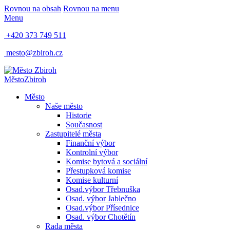
Rovnou na obsah
Rovnou na menu
Menu
+420 373 749 511
mesto@zbiroh.cz
Město
Zbiroh
Město
Naše město
Historie
Současnost
Zastupitelé města
Finanční výbor
Kontrolní výbor
Komise bytová a sociální
Přestupková komise
Komise kulturní
Osad.výbor Třebnuška
Osad. výbor Jablečno
Osad.výbor Přísednice
Osad. výbor Chotětín
Rada města