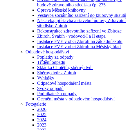
budově zdravotního střediska čp. 275
Oprava Městské knihovny
Vestavba sociálního zařízení do klubovny skautů
Nástavba, přístavba a stavební úpravy Zdravotní
středisko Zbiroh
Rekonstrukce zdravotního zařízení ve Zbiroze
Zbiroh, Švabín - vodovod-I a II etapa
Instalace FVE v obci Zbiroh na základní školu
Instalace FVE v obci Zbiroh na Městský úřad
Odpadové hospodářství
Poplatky za odpady
Třídění odpadu
Skládka Chotětín, sběrný dvůr
Sběrný dvůr - Zbiroh
Vyhlášky
Odpadové hospodaření města
Svozy odpadů
Podnikatelé a odpady
Ocenění města v odpadovém hospodářství
Fotogalerie
2026
2025
2024
2023