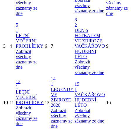
Zobrazit
všechny
všechny
všechny
záznamy ze
záznamy ze
záznamy ze dne
dne
dne
8
5
2
1
DEN S
LETNÍ
FOTBALEM
VEČERNÍ
VE ZBIROZE
3
4
PROHLÍDKY
6
7
VAČKÁŘOVO
9
Zobrazit
HUDEBNÍ
všechny
LÉTO
záznamy ze
Zobrazit
dne
všechny
záznamy ze dne
14
12
1
15
1
LEGENDY
1
LETNÍ
VE
VAČKÁŘOVO
VEČERNÍ
ZBIROZE
HUDEBNÍ
10
11
PROHLÍDKY
13
16
2026
LÉTO
Zobrazit
Zobrazit
Zobrazit
všechny
všechny
všechny
záznamy ze
záznamy ze
záznamy ze dne
dne
dne