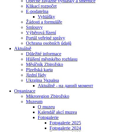
Obecně závazné vyhlášky a směrnice
Klikací rozpočet
E-podatelna
Vyhlášky
Žádosti a formuláře
Smlouvy
Výběrová řízení
Portál veřejné správy
Ochrana osobních údajů
Aktuálně
Důležité informace
Hlášení městského rozhlasu
Měsíčník Zbirožsko
Plzeňská karta
Jízdní řády
Ukrajina Україна
Aktuálně - на даний момент
Organizace
Mikroregion Zbirožsko
Muzeum
O muzeu
Kalendář akcí muzea
Fotogalerie
Fotogalerie 2025
Fotogalerie 2024