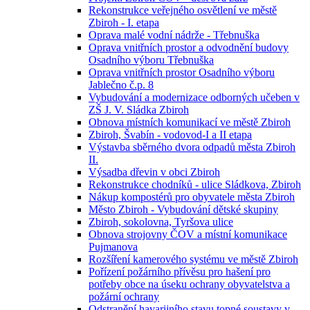
Rekonstrukce veřejného osvětlení ve městě
Zbiroh - I. etapa
Oprava malé vodní nádrže - Třebnuška
Oprava vnitřních prostor a odvodnění budovy
Osadního výboru Třebnuška
Oprava vnitřních prostor Osadního výboru
Jablečno č.p. 8
Vybudování a modernizace odborných učeben v
ZŠ J. V. Sládka Zbiroh
Obnova místních komunikací ve městě Zbiroh
Zbiroh, Švabín - vodovod-I a II etapa
Výstavba sběrného dvora odpadů města Zbiroh
II.
Výsadba dřevin v obci Zbiroh
Rekonstrukce chodníků - ulice Sládkova, Zbiroh
Nákup kompostérů pro obyvatele města Zbiroh
Město Zbiroh - Vybudování dětské skupiny
Zbiroh, sokolovna, Tyršova ulice
Obnova strojovny ČOV a místní komunikace
Pujmanova
Rozšíření kamerového systému ve městě Zbiroh
Pořízení požárního přívěsu pro hašení pro
potřeby obce na úseku ochrany obyvatelstva a
požární ochrany
Odstranění havarijního stavu topné soustavy v