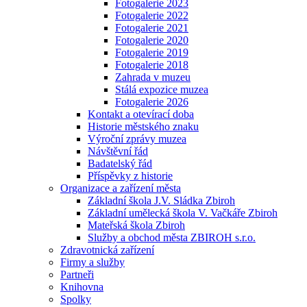
Fotogalerie 2023
Fotogalerie 2022
Fotogalerie 2021
Fotogalerie 2020
Fotogalerie 2019
Fotogalerie 2018
Zahrada v muzeu
Stálá expozice muzea
Fotogalerie 2026
Kontakt a otevírací doba
Historie městského znaku
Výroční zprávy muzea
Návštěvní řád
Badatelský řád
Příspěvky z historie
Organizace a zařízení města
Základní škola J.V. Sládka Zbiroh
Základní umělecká škola V. Vačkáře Zbiroh
Mateřská škola Zbiroh
Služby a obchod města ZBIROH s.r.o.
Zdravotnická zařízení
Firmy a služby
Partneři
Knihovna
Spolky