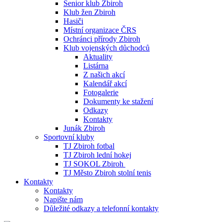
Senior klub Zbiroh
Klub žen Zbiroh
Hasiči
Místní organizace ČRS
Ochránci přírody Zbiroh
Klub vojenských důchodců
Aktuality
Listárna
Z našich akcí
Kalendář akcí
Fotogalerie
Dokumenty ke stažení
Odkazy
Kontakty
Junák Zbiroh
Sportovní kluby
TJ Zbiroh fotbal
TJ Zbiroh lední hokej
TJ SOKOL Zbiroh
TJ Město Zbiroh stolní tenis
Kontakty
Kontakty
Napište nám
Důležité odkazy a telefonní kontakty