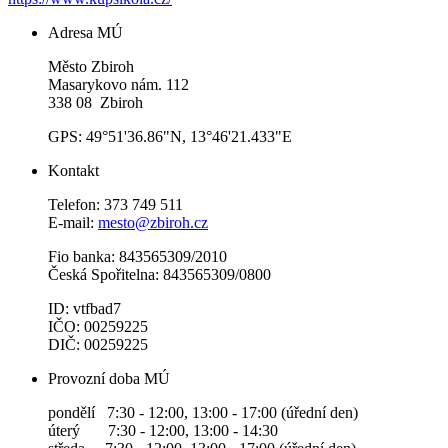
Adresa MÚ
Město Zbiroh
Masarykovo nám. 112
338 08 Zbiroh
GPS: 49°51'36.86"N, 13°46'21.433"E
Kontakt
Telefon: 373 749 511
E-mail:
mesto@zbiroh.cz
Fio banka: 843565309/2010
Česká Spořitelna: 843565309/0800
ID: vtfbad7
IČO: 00259225
DIČ: 00259225
Provozní doba MÚ
pondělí 7:30 - 12:00, 13:00 - 17:00 (úřední den)
úterý 7:30 - 12:00, 13:00 - 14:30