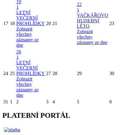
19
22
1
1
LETNÍ
VAČKÁŘOVO
VEČERNÍ
HUDEBNÍ
17
18
PROHLÍDKY
20
21
23
LÉTO
Zobrazit
Zobrazit
všechny
všechny
záznamy ze
záznamy ze dne
dne
26
1
LETNÍ
VEČERNÍ
24
25
PROHLÍDKY
27
28
29
30
Zobrazit
všechny
záznamy ze
dne
31
1
2
3
4
5
6
PLATEBNÍ PORTÁL