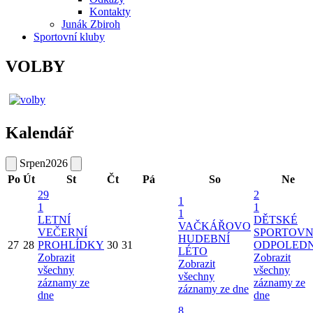
Datum vložení:
7. 5. 2026 14:30
Datum poslední aktualizace:
7. 5. 2026 21:19
Autor:
Petr Herynek
Organizace
Mikroregion Zbirožsko
Muzeum
Organizace a zařízení města