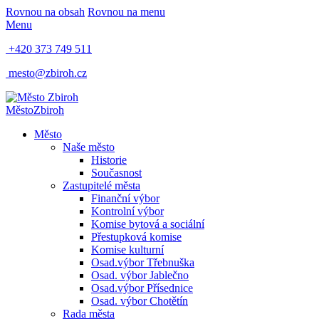
Rovnou na obsah
Rovnou na menu
Menu
+420 373 749 511
mesto@zbiroh.cz
Město
Zbiroh
Město
Naše město
Historie
Současnost
Zastupitelé města
Finanční výbor
Kontrolní výbor
Komise bytová a sociální
Přestupková komise
Komise kulturní
Osad.výbor Třebnuška
Osad. výbor Jablečno
Osad.výbor Přísednice
Osad. výbor Chotětín
Rada města