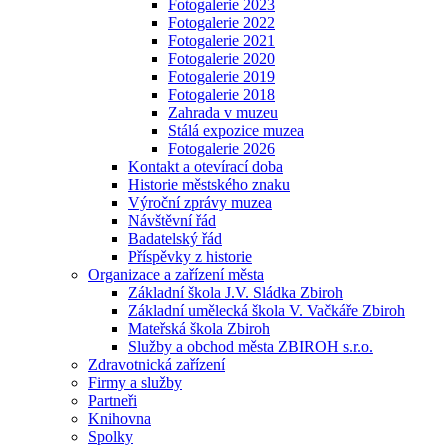
Fotogalerie 2023
Fotogalerie 2022
Fotogalerie 2021
Fotogalerie 2020
Fotogalerie 2019
Fotogalerie 2018
Zahrada v muzeu
Stálá expozice muzea
Fotogalerie 2026
Kontakt a otevírací doba
Historie městského znaku
Výroční zprávy muzea
Návštěvní řád
Badatelský řád
Příspěvky z historie
Organizace a zařízení města
Základní škola J.V. Sládka Zbiroh
Základní umělecká škola V. Vačkáře Zbiroh
Mateřská škola Zbiroh
Služby a obchod města ZBIROH s.r.o.
Zdravotnická zařízení
Firmy a služby
Partneři
Knihovna
Spolky