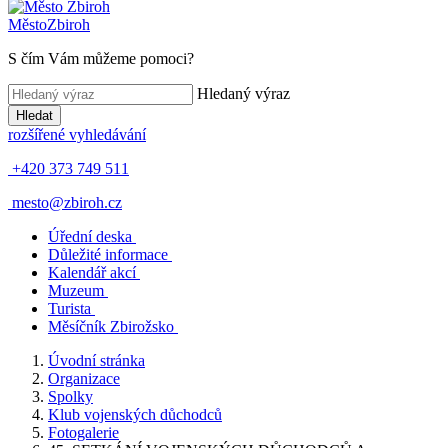
Město
Zbiroh
S čím Vám můžeme pomoci?
Hledaný výraz
Hledat
rozšířené vyhledávání
+420 373 749 511
mesto@zbiroh.cz
Úřední deska
Důležité informace
Kalendář akcí
Muzeum
Turista
Měsíčník Zbirožsko
Úvodní stránka
Organizace
Spolky
Klub vojenských důchodců
Fotogalerie