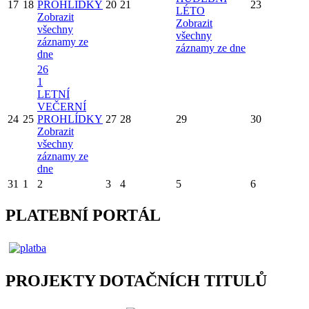
Kalendář
Srpen
2026
Po
Út
St
Čt
Pá
So
Ne
29
2
1
1
1
1
LETNÍ
DĚTSKÉ
VAČKÁŘOVO
VEČERNÍ
SPORTOVN
HUDEBNÍ
27
28
PROHLÍDKY
30
31
ODPOLED
LÉTO
Zobrazit
Zobrazit
Zobrazit
všechny
všechny
všechny
záznamy ze
záznamy ze
záznamy ze dne
dne
dne
8
5
2
1
DEN S
LETNÍ
FOTBALEM
VEČERNÍ
VE ZBIROZE
3
4
PROHLÍDKY
6
7
VAČKÁŘOVO
9
Zobrazit
HUDEBNÍ
všechny
LÉTO