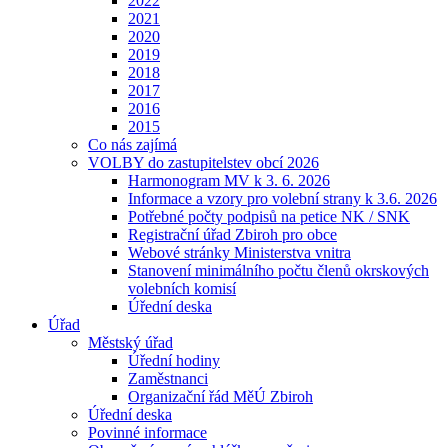
2022
2021
2020
2019
2018
2017
2016
2015
Co nás zajímá
VOLBY do zastupitelstev obcí 2026
Harmonogram MV k 3. 6. 2026
Informace a vzory pro volební strany k 3.6. 2026
Potřebné počty podpisů na petice NK / SNK
Registrační úřad Zbiroh pro obce
Webové stránky Ministerstva vnitra
Stanovení minimálního počtu členů okrskových
volebních komisí
Úřední deska
Úřad
Městský úřad
Úřední hodiny
Zaměstnanci
Organizační řád MěÚ Zbiroh
Úřední deska
Povinné informace