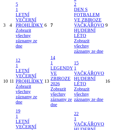
Zdravotnická zařízení
Firmy a služby
Partneři
Knihovna
Spolky
Senior klub Zbiroh
Klub žen Zbiroh
Hasiči
Místní organizace ČRS
Ochránci přírody Zbiroh
Klub vojenských důchodců
Aktuality
Listárna
Z našich akcí
Kalendář akcí
Fotogalerie
Dokumenty ke stažení
Odkazy
Kontakty
Junák Zbiroh
Sportovní kluby
VOLBY