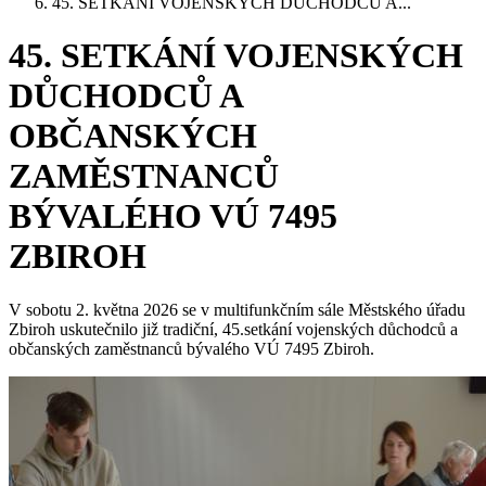
45. SETKÁNÍ VOJENSKÝCH DŮCHODCŮ A...
45. SETKÁNÍ VOJENSKÝCH
DŮCHODCŮ A
OBČANSKÝCH
ZAMĚSTNANCŮ
BÝVALÉHO VÚ 7495
ZBIROH
V sobotu 2. května 2026 se v multifunkčním sále Městského úřadu
Zbiroh uskutečnilo již tradiční, 45.setkání vojenských důchodců a
občanských zaměstnanců bývalého VÚ 7495 Zbiroh.