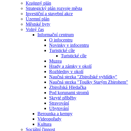
Krajinný plán
Strategický plán rozvoje města
Investiční a stavební akce
Územní plán
Městské byty
Volný čas
Informační centrum
O infocentru
Novinky v infocentru
Turistické cíle
Turistické cíle
Muzea
Hrady a zámky v okolí
Rozhledny v okolí
Naučná stezka "Zbirožské vyhlídky"
Naučná stezka "Toulky Starým Zbirohem"
Zbirožská Hledačka
Pod korunami stromů
Skryté příběhy
Stravování
Ubytování
Berounka a kempy
Videopořady
Kultura
Sociální činnost