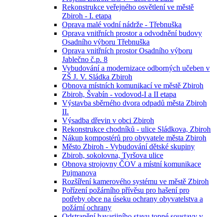
Rekonstrukce veřejného osvětlení ve městě
Zbiroh - I. etapa
Oprava malé vodní nádrže - Třebnuška
Oprava vnitřních prostor a odvodnění budovy
Osadního výboru Třebnuška
Oprava vnitřních prostor Osadního výboru
Jablečno č.p. 8
Vybudování a modernizace odborných učeben v
ZŠ J. V. Sládka Zbiroh
Obnova místních komunikací ve městě Zbiroh
Zbiroh, Švabín - vodovod-I a II etapa
Výstavba sběrného dvora odpadů města Zbiroh
II.
Výsadba dřevin v obci Zbiroh
Rekonstrukce chodníků - ulice Sládkova, Zbiroh
Nákup kompostérů pro obyvatele města Zbiroh
Město Zbiroh - Vybudování dětské skupiny
Zbiroh, sokolovna, Tyršova ulice
Obnova strojovny ČOV a místní komunikace
Pujmanova
Rozšíření kamerového systému ve městě Zbiroh
Pořízení požárního přívěsu pro hašení pro
potřeby obce na úseku ochrany obyvatelstva a
požární ochrany
Odstranění havarijního stavu topné soustavy v