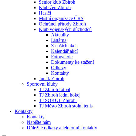
Senior klub Zbiroh
Klub žen Zbiroh
Hasiči
Místní organizace ČRS
Ochránci přírody Zbiroh
Klub vojenských důchodců
Aktuality
Listárna
Z našich akcí
Kalendář akcí
Fotogalerie
Dokumenty ke stažení
Odkazy
Kontakty
Junák Zbiroh
Sportovní kluby
TJ Zbiroh fotbal
TJ Zbiroh lední hokej
TJ SOKOL Zbiroh
TJ Město Zbiroh stolní tenis
Kontakty
Kontakty
Napište nám
Důležité odkazy a telefonní kontakty