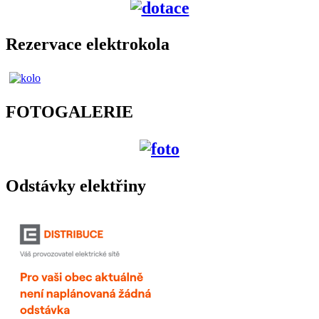
záznamy ze
Zobrazit
dne
všechny
záznamy ze dne
14
12
1
15
1
LEGENDY
1
LETNÍ
VE
VAČKÁŘOVO
VEČERNÍ
ZBIROZE
HUDEBNÍ
10
11
PROHLÍDKY
13
16
2026
LÉTO
Zobrazit
Zobrazit
Zobrazit
všechny
všechny
všechny
záznamy ze
záznamy ze
záznamy ze dne
dne
dne
19
22
1
1
LETNÍ
VAČKÁŘOVO
VEČERNÍ
HUDEBNÍ
17
18
PROHLÍDKY
20
21
23
LÉTO
Zobrazit
Zobrazit
všechny
všechny
záznamy ze
záznamy ze dne
dne
26
1
LETNÍ