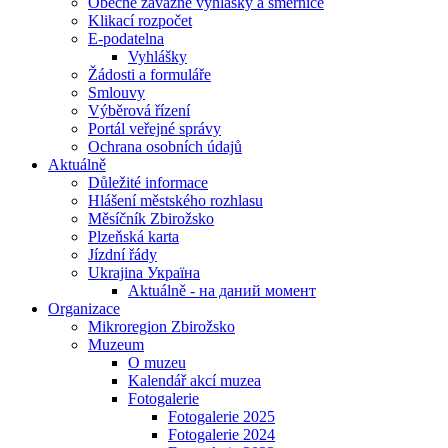
Obecně závazné vyhlášky a směrnice
Klikací rozpočet
E-podatelna
Vyhlášky
Žádosti a formuláře
Smlouvy
Výběrová řízení
Portál veřejné správy
Ochrana osobních údajů
Aktuálně
Důležité informace
Hlášení městského rozhlasu
Měsíčník Zbirožsko
Plzeňská karta
Jízdní řády
Ukrajina Україна
Aktuálně - на даний момент
Organizace
Mikroregion Zbirožsko
Muzeum
O muzeu
Kalendář akcí muzea
Fotogalerie
Fotogalerie 2025
Fotogalerie 2024