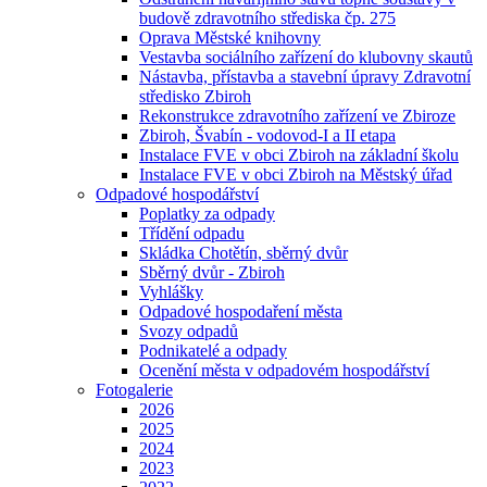
budově zdravotního střediska čp. 275
Oprava Městské knihovny
Vestavba sociálního zařízení do klubovny skautů
Nástavba, přístavba a stavební úpravy Zdravotní
středisko Zbiroh
Rekonstrukce zdravotního zařízení ve Zbiroze
Zbiroh, Švabín - vodovod-I a II etapa
Instalace FVE v obci Zbiroh na základní školu
Instalace FVE v obci Zbiroh na Městský úřad
Odpadové hospodářství
Poplatky za odpady
Třídění odpadu
Skládka Chotětín, sběrný dvůr
Sběrný dvůr - Zbiroh
Vyhlášky
Odpadové hospodaření města
Svozy odpadů
Podnikatelé a odpady
Ocenění města v odpadovém hospodářství
Fotogalerie
2026
2025
2024
2023