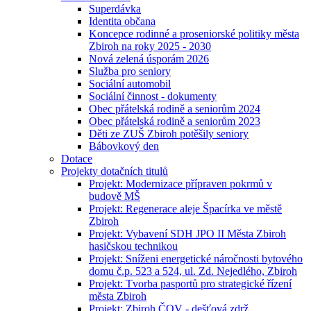
Superdávka
Identita občana
Koncepce rodinné a proseniorské politiky města
Zbiroh na roky 2025 - 2030
Nová zelená úsporám 2026
Služba pro seniory
Sociální automobil
Sociální činnost - dokumenty
Obec přátelská rodině a seniorům 2024
Obec přátelská rodině a seniorům 2023
Děti ze ZUŠ Zbiroh potěšily seniory
Bábovkový den
Dotace
Projekty dotačních titulů
Projekt: Modernizace přípraven pokrmů v
budově MŠ
Projekt: Regenerace aleje Špacírka ve městě
Zbiroh
Projekt: Vybavení SDH JPO II Města Zbiroh
hasičskou technikou
Projekt: Sníženi energetické náročnosti bytového
domu č.p. 523 a 524, ul. Zd. Nejedlého, Zbiroh
Projekt: Tvorba pasportů pro strategické řízení
města Zbiroh
Projekt: Zbiroh ČOV - dešťová zdrž