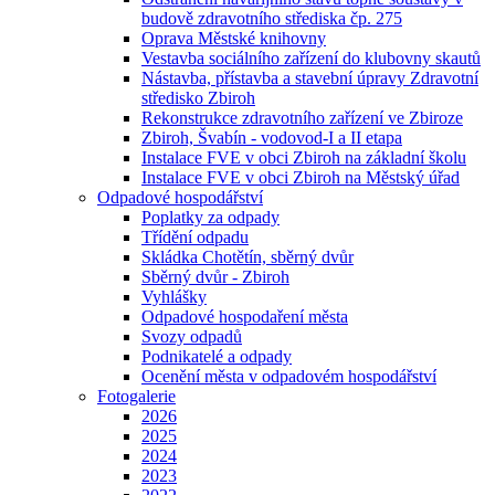
budově zdravotního střediska čp. 275
Oprava Městské knihovny
Vestavba sociálního zařízení do klubovny skautů
Nástavba, přístavba a stavební úpravy Zdravotní
středisko Zbiroh
Rekonstrukce zdravotního zařízení ve Zbiroze
Zbiroh, Švabín - vodovod-I a II etapa
Instalace FVE v obci Zbiroh na základní školu
Instalace FVE v obci Zbiroh na Městský úřad
Odpadové hospodářství
Poplatky za odpady
Třídění odpadu
Skládka Chotětín, sběrný dvůr
Sběrný dvůr - Zbiroh
Vyhlášky
Odpadové hospodaření města
Svozy odpadů
Podnikatelé a odpady
Ocenění města v odpadovém hospodářství
Fotogalerie
2026
2025
2024
2023