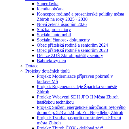
Superdávka
Identita občana
Koncepce rodinné a proseniorské politiky města
Zbiroh na roky 2025 - 2030
Nová zelená úsporám 2026
Služba pro seniory
Sociální automobil
Sociální činnost - dokumenty
Obec přátelská rodině a seniorům 2024
Obec přátelská rodině a seniorům 2023
Děti ze ZUŠ Zbiroh potěšily seniory
Bábovkový den
Dotace
Projekty dotačních titulů
Projekt: Modernizace přípraven pokrmů v
budově MŠ
Projekt: Regenerace aleje Špacírka ve městě
Zbiroh
Projekt: Vybavení SDH JPO II Města Zbiroh
hasičskou technikou
Projekt: Sníženi energetické náročnosti bytového
domu č.p. 523 a 524, ul. Zd. Nejedlého, Zbiroh
Projekt: Tvorba pasportů pro strategické řízení
města Zbiroh
Projekt: Zbiroh ČOV - dešťová zdrž