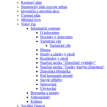
Krajinný plán
Strategický plán rozvoje města
Investiční a stavební akce
Územní plán
Městské byty
Volný čas
Informační centrum
O infocentru
Novinky v infocentru
Turistické cíle
Turistické cíle
Muzea
Hrady a zámky v okolí
Rozhledny v okolí
Naučná stezka "Zbirožské vyhlídky"
Naučná stezka "Toulky Starým Zbirohem"
Zbirožská Hledačka
Pod korunami stromů
Skryté příběhy
Stravování
Ubytování
Berounka a kempy
Videopořady
Kultura
Sociální činnost