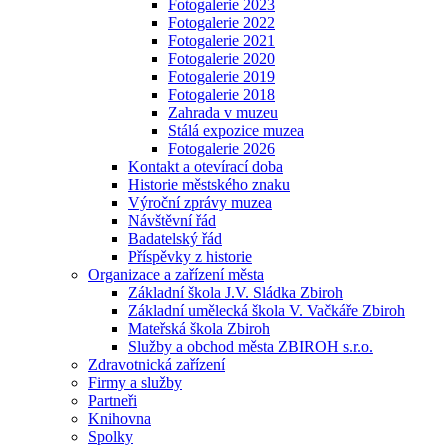
Fotogalerie 2023
Fotogalerie 2022
Fotogalerie 2021
Fotogalerie 2020
Fotogalerie 2019
Fotogalerie 2018
Zahrada v muzeu
Stálá expozice muzea
Fotogalerie 2026
Kontakt a otevírací doba
Historie městského znaku
Výroční zprávy muzea
Návštěvní řád
Badatelský řád
Příspěvky z historie
Organizace a zařízení města
Základní škola J.V. Sládka Zbiroh
Základní umělecká škola V. Vačkáře Zbiroh
Mateřská škola Zbiroh
Služby a obchod města ZBIROH s.r.o.
Zdravotnická zařízení
Firmy a služby
Partneři
Knihovna
Spolky