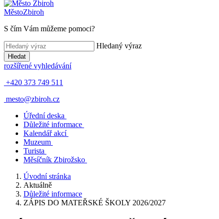
Město
Zbiroh
S čím Vám můžeme pomoci?
Hledaný výraz
Hledat
rozšířené vyhledávání
+420 373 749 511
mesto@zbiroh.cz
Úřední deska
Důležité informace
Kalendář akcí
Muzeum
Turista
Měsíčník Zbirožsko
Úvodní stránka
Aktuálně
Důležité informace
ZÁPIS DO MATEŘSKÉ ŠKOLY 2026/2027