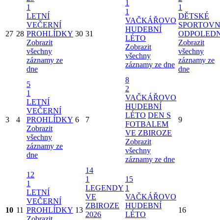
1
1
1
1
LETNÍ
DĚTSKÉ
VAČKÁŘOVO
VEČERNÍ
SPORTOVN
HUDEBNÍ
27
28
PROHLÍDKY
30
31
ODPOLED
LÉTO
Zobrazit
Zobrazit
Zobrazit
všechny
všechny
všechny
záznamy ze
záznamy ze
záznamy ze dne
dne
dne
8
5
2
1
VAČKÁŘOVO
LETNÍ
HUDEBNÍ
VEČERNÍ
LÉTO
DEN S
3
4
PROHLÍDKY
6
7
9
FOTBALEM
Zobrazit
VE ZBIROZE
všechny
Zobrazit
záznamy ze
všechny
dne
záznamy ze dne
14
12
1
15
1
LEGENDY
1
LETNÍ
VE
VAČKÁŘOVO
VEČERNÍ
ZBIROZE
HUDEBNÍ
10
11
PROHLÍDKY
13
16
2026
LÉTO
Zobrazit