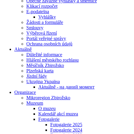
Obecně závazné vyhlášky a směrnice
Klikací rozpočet
E-podatelna
Vyhlášky
Žádosti a formuláře
Smlouvy
Výběrová řízení
Portál veřejné správy
Ochrana osobních údajů
Aktuálně
Důležité informace
Hlášení městského rozhlasu
Měsíčník Zbirožsko
Plzeňská karta
Jízdní řády
Ukrajina Україна
Aktuálně - на даний момент
Organizace
Mikroregion Zbirožsko
Muzeum
O muzeu
Kalendář akcí muzea
Fotogalerie
Fotogalerie 2025
Fotogalerie 2024