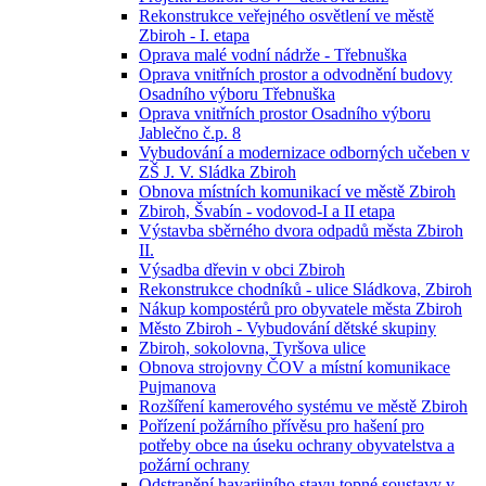
Rekonstrukce veřejného osvětlení ve městě
Zbiroh - I. etapa
Oprava malé vodní nádrže - Třebnuška
Oprava vnitřních prostor a odvodnění budovy
Osadního výboru Třebnuška
Oprava vnitřních prostor Osadního výboru
Jablečno č.p. 8
Vybudování a modernizace odborných učeben v
ZŠ J. V. Sládka Zbiroh
Obnova místních komunikací ve městě Zbiroh
Zbiroh, Švabín - vodovod-I a II etapa
Výstavba sběrného dvora odpadů města Zbiroh
II.
Výsadba dřevin v obci Zbiroh
Rekonstrukce chodníků - ulice Sládkova, Zbiroh
Nákup kompostérů pro obyvatele města Zbiroh
Město Zbiroh - Vybudování dětské skupiny
Zbiroh, sokolovna, Tyršova ulice
Obnova strojovny ČOV a místní komunikace
Pujmanova
Rozšíření kamerového systému ve městě Zbiroh
Pořízení požárního přívěsu pro hašení pro
potřeby obce na úseku ochrany obyvatelstva a
požární ochrany
Odstranění havarijního stavu topné soustavy v