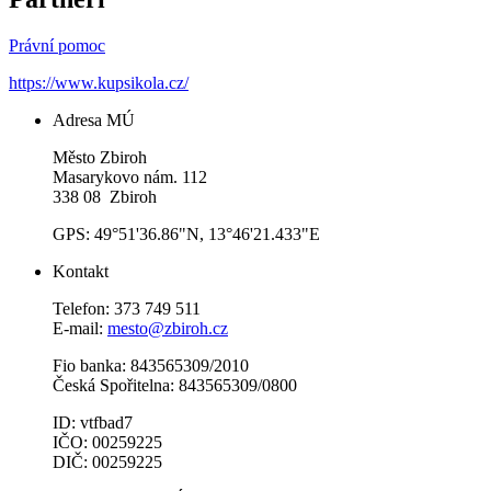
Právní pomoc
https://www.kupsikola.cz/
Adresa MÚ
Město Zbiroh
Masarykovo nám. 112
338 08 Zbiroh
GPS: 49°51'36.86"N, 13°46'21.433"E
Kontakt
Telefon: 373 749 511
E-mail:
mesto@zbiroh.cz
Fio banka: 843565309/2010
Česká Spořitelna: 843565309/0800
ID: vtfbad7
IČO: 00259225
DIČ: 00259225