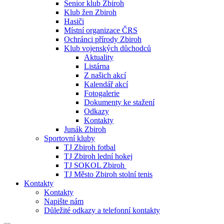
Senior klub Zbiroh
Klub žen Zbiroh
Hasiči
Místní organizace ČRS
Ochránci přírody Zbiroh
Klub vojenských důchodců
Aktuality
Listárna
Z našich akcí
Kalendář akcí
Fotogalerie
Dokumenty ke stažení
Odkazy
Kontakty
Junák Zbiroh
Sportovní kluby
TJ Zbiroh fotbal
TJ Zbiroh lední hokej
TJ SOKOL Zbiroh
TJ Město Zbiroh stolní tenis
Kontakty
Kontakty
Napište nám
Důležité odkazy a telefonní kontakty