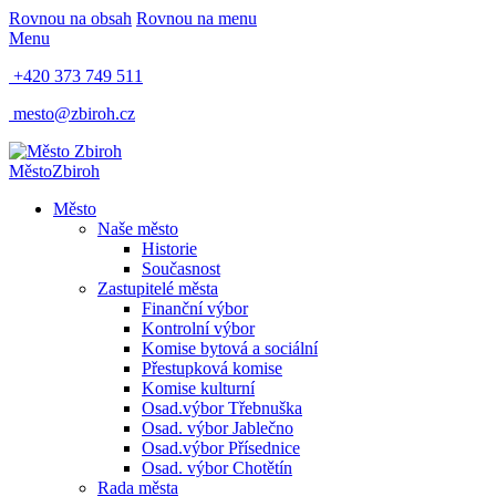
Rovnou na obsah
Rovnou na menu
Menu
+420 373 749 511
mesto@zbiroh.cz
Město
Zbiroh
Město
Naše město
Historie
Současnost
Zastupitelé města
Finanční výbor
Kontrolní výbor
Komise bytová a sociální
Přestupková komise
Komise kulturní
Osad.výbor Třebnuška
Osad. výbor Jablečno
Osad.výbor Přísednice
Osad. výbor Chotětín
Rada města