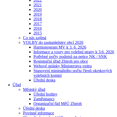
2022
2021
2020
2019
2018
2017
2016
2015
Co nás zajímá
VOLBY do zastupitelstev obcí 2026
Harmonogram MV k 3. 6. 2026
Informace a vzory pro volební strany k 3.6. 2026
Potřebné počty podpisů na petice NK / SNK
Registrační úřad Zbiroh pro obce
Webové stránky Ministerstva vnitra
Stanovení minimálního počtu členů okrskových
volebních komisí
Úřední deska
Úřad
Městský úřad
Úřední hodiny
Zaměstnanci
Organizační řád MěÚ Zbiroh
Úřední deska
Povinné informace