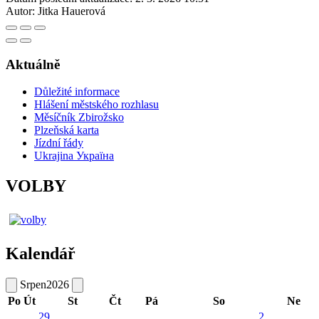
Autor:
Jitka Hauerová
Aktuálně
Důležité informace
Hlášení městského rozhlasu
Měsíčník Zbirožsko
Plzeňská karta
Jízdní řády
Ukrajina Україна
VOLBY
Kalendář
Srpen
2026
Po
Út
St
Čt
Pá
So
Ne
29
2