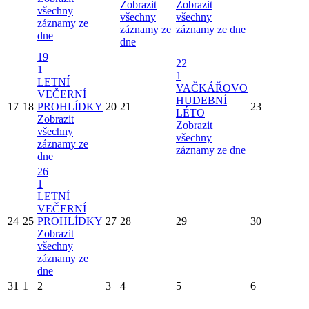
Zobrazit
Zobrazit
všechny
všechny
všechny
záznamy ze
záznamy ze
záznamy ze dne
dne
dne
19
22
1
1
LETNÍ
VAČKÁŘOVO
VEČERNÍ
HUDEBNÍ
17
18
PROHLÍDKY
20
21
23
LÉTO
Zobrazit
Zobrazit
všechny
všechny
záznamy ze
záznamy ze dne
dne
26
1
LETNÍ
VEČERNÍ
24
25
PROHLÍDKY
27
28
29
30
Zobrazit
všechny
záznamy ze
dne
31
1
2
3
4
5
6