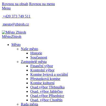
Rovnou na obsah
Rovnou na menu
Menu
+420 373 749 511
mesto@zbiroh.cz
Město
Zbiroh
Město
Naše město
Historie
Současnost
Zastupitelé města
Finanční výbor
Kontrolní výbor
Komise bytová a sociální
Přestupková komise
Komise kulturní
Osad.výbor Třebnuška
Osad. výbor Jablečno
Osad.výbor Přísednice
Osad. výbor Chotětín
Rada města