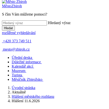
Město
Zbiroh
S čím Vám můžeme pomoci?
Hledaný výraz
Hledat
rozšířené vyhledávání
+420 373 749 511
mesto@zbiroh.cz
Úřední deska
Důležité informace
Kalendář akcí
Muzeum
Turista
Měsíčník Zbirožsko
Úvodní stránka
Aktuálně
Hlášení městského rozhlasu
Hlášení 11.6.2026