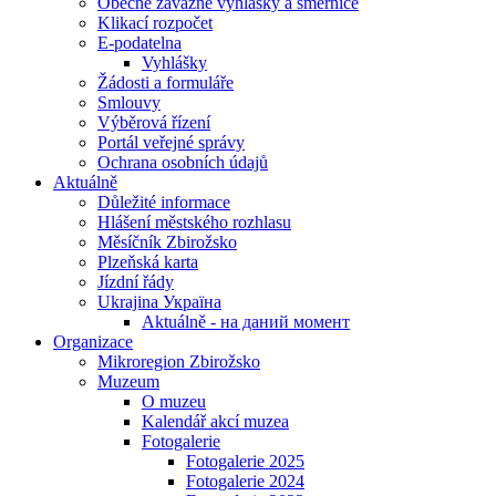
Obecně závazné vyhlášky a směrnice
Klikací rozpočet
E-podatelna
Vyhlášky
Žádosti a formuláře
Smlouvy
Výběrová řízení
Portál veřejné správy
Ochrana osobních údajů
Aktuálně
Důležité informace
Hlášení městského rozhlasu
Měsíčník Zbirožsko
Plzeňská karta
Jízdní řády
Ukrajina Україна
Aktuálně - на даний момент
Organizace
Mikroregion Zbirožsko
Muzeum
O muzeu
Kalendář akcí muzea
Fotogalerie
Fotogalerie 2025
Fotogalerie 2024