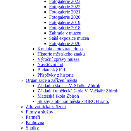
Fotogalerie 2023
Fotogalerie 2022
Fotogalerie 2021
Fotogalerie 2020
Fotogalerie 2019
Fotogalerie 2018
Zahrada v muzeu
Stálá expozice muzea
Fotogalerie 2026
Kontakt a otevírací doba
Historie městského znaku
Výroční zprávy muzea
Návštěvní řád
Badatelský řád
Příspěvky z historie
Organizace a zařízení města
Základní škola J.V. Sládka Zbiroh
Základní umělecká škola V. Vačkáře Zbiroh
Mateřská škola Zbiroh
Služby a obchod města ZBIROH s.r.o.
Zdravotnická zařízení
Firmy a služby
Partneři
Knihovna
Spolky