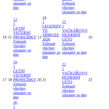
záznamy ze
Zobrazit
dne
všechny
záznamy ze dne
14
12
1
15
1
LEGENDY
1
LETNÍ
VE
VAČKÁŘOVO
VEČERNÍ
ZBIROZE
HUDEBNÍ
10
11
PROHLÍDKY
13
16
2026
LÉTO
Zobrazit
Zobrazit
Zobrazit
všechny
všechny
všechny
záznamy ze
záznamy ze
záznamy ze dne
dne
dne
19
22
1
1
LETNÍ
VAČKÁŘOVO
VEČERNÍ
HUDEBNÍ
17
18
PROHLÍDKY
20
21
23
LÉTO
Zobrazit
Zobrazit
všechny
všechny
záznamy ze
záznamy ze dne
dne
26
1