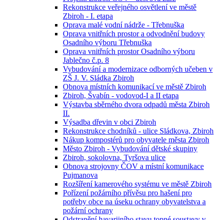
Rekonstrukce veřejného osvětlení ve městě
Zbiroh - I. etapa
Oprava malé vodní nádrže - Třebnuška
Oprava vnitřních prostor a odvodnění budovy
Osadního výboru Třebnuška
Oprava vnitřních prostor Osadního výboru
Jablečno č.p. 8
Vybudování a modernizace odborných učeben v
ZŠ J. V. Sládka Zbiroh
Obnova místních komunikací ve městě Zbiroh
Zbiroh, Švabín - vodovod-I a II etapa
Výstavba sběrného dvora odpadů města Zbiroh
II.
Výsadba dřevin v obci Zbiroh
Rekonstrukce chodníků - ulice Sládkova, Zbiroh
Nákup kompostérů pro obyvatele města Zbiroh
Město Zbiroh - Vybudování dětské skupiny
Zbiroh, sokolovna, Tyršova ulice
Obnova strojovny ČOV a místní komunikace
Pujmanova
Rozšíření kamerového systému ve městě Zbiroh
Pořízení požárního přívěsu pro hašení pro
potřeby obce na úseku ochrany obyvatelstva a
požární ochrany
Odstranění havarijního stavu topné soustavy v