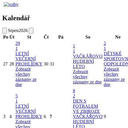
Kalendář
Srpen
2026
Po
Út
St
Čt
Pá
So
Ne
29
2
1
1
1
1
LETNÍ
DĚTSKÉ
VAČKÁŘOVO
VEČERNÍ
SPORTOVN
HUDEBNÍ
27
28
PROHLÍDKY
30
31
ODPOLED
LÉTO
Zobrazit
Zobrazit
Zobrazit
všechny
všechny
všechny
záznamy ze
záznamy ze
záznamy ze dne
dne
dne
8
5
2
1
DEN S
LETNÍ
FOTBALEM
VEČERNÍ
VE ZBIROZE
3
4
PROHLÍDKY
6
7
VAČKÁŘOVO
9
Zobrazit
HUDEBNÍ
všechny
LÉTO