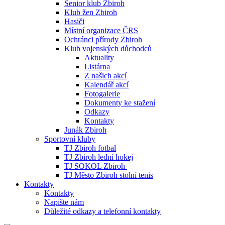
Senior klub Zbiroh
Klub žen Zbiroh
Hasiči
Místní organizace ČRS
Ochránci přírody Zbiroh
Klub vojenských důchodců
Aktuality
Listárna
Z našich akcí
Kalendář akcí
Fotogalerie
Dokumenty ke stažení
Odkazy
Kontakty
Junák Zbiroh
Sportovní kluby
TJ Zbiroh fotbal
TJ Zbiroh lední hokej
TJ SOKOL Zbiroh
TJ Město Zbiroh stolní tenis
Kontakty
Kontakty
Napište nám
Důležité odkazy a telefonní kontakty