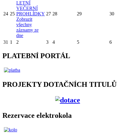
LETNÍ
VEČERNÍ
24
25
PROHLÍDKY
27
28
29
30
Zobrazit
všechny
záznamy ze
dne
31
1
2
3
4
5
6
PLATEBNÍ PORTÁL
PROJEKTY DOTAČNÍCH TITULŮ
Rezervace elektrokola