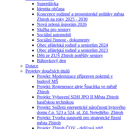
Superdávka
Identita občana
Koncepce rodinné a proseniorské politiky města
Zbiroh na roky 2025 - 2030
Nová zelená úsporám 2026
Služba pro seniory
Sociální automobil
Sociální činnost - dokumenty
Obec přátelská rodině a seniorům 2024
Obec přátelská rodině a seniorům 2023
Děti ze ZUŠ Zbiroh potěšily seniory
Bábovkový den
Dotace
Projekty dotačních titulů
Projekt: Modernizace přípraven pokrmů v
budově MŠ
Projekt: Regenerace aleje Špacírka ve městě
Zbiroh
Projekt: Vybavení SDH JPO II Města Zbiroh
hasičskou technikou
Projekt: Sníženi energetické náročnosti bytového
domu č.p. 523 a 524, ul. Zd. Nejedlého, Zbiroh
Projekt: Tvorba pasportů pro strategické řízení
města Zbiroh
Projekt: Zbiroh ČOV - dešťová zdrž