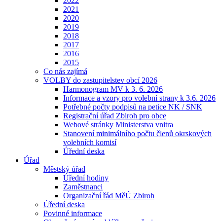
2022
2021
2020
2019
2018
2017
2016
2015
Co nás zajímá
VOLBY do zastupitelstev obcí 2026
Harmonogram MV k 3. 6. 2026
Informace a vzory pro volební strany k 3.6. 2026
Potřebné počty podpisů na petice NK / SNK
Registrační úřad Zbiroh pro obce
Webové stránky Ministerstva vnitra
Stanovení minimálního počtu členů okrskových
volebních komisí
Úřední deska
Úřad
Městský úřad
Úřední hodiny
Zaměstnanci
Organizační řád MěÚ Zbiroh
Úřední deska
Povinné informace