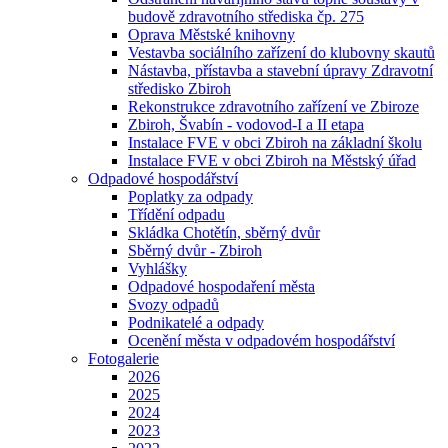
budově zdravotního střediska čp. 275
Oprava Městské knihovny
Vestavba sociálního zařízení do klubovny skautů
Nástavba, přístavba a stavební úpravy Zdravotní
středisko Zbiroh
Rekonstrukce zdravotního zařízení ve Zbiroze
Zbiroh, Švabín - vodovod-I a II etapa
Instalace FVE v obci Zbiroh na základní školu
Instalace FVE v obci Zbiroh na Městský úřad
Odpadové hospodářství
Poplatky za odpady
Třídění odpadu
Skládka Chotětín, sběrný dvůr
Sběrný dvůr - Zbiroh
Vyhlášky
Odpadové hospodaření města
Svozy odpadů
Podnikatelé a odpady
Ocenění města v odpadovém hospodářství
Fotogalerie
2026
2025
2024
2023