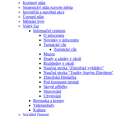
Krajinný plán
Strategický plán rozvoje města
Investiční a stavební akce
Územní plán
Městské byty
Volný čas
Informační centrum
O infocentru
Novinky v infocentru
Turistické cíle
Turistické cíle
Muzea
Hrady a zámky v okolí
Rozhledny v okolí
Naučná stezka "Zbirožské vyhlídky"
Naučná stezka "Toulky Starým Zbirohem"
Zbirožská Hledačka
Pod korunami stromů
Skryté příběhy
Stravování
Ubytování
Berounka a kempy
Videopořady
Kultura
Sociální činnost