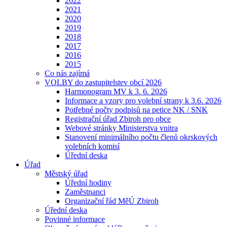
2022
2021
2020
2019
2018
2017
2016
2015
Co nás zajímá
VOLBY do zastupitelstev obcí 2026
Harmonogram MV k 3. 6. 2026
Informace a vzory pro volební strany k 3.6. 2026
Potřebné počty podpisů na petice NK / SNK
Registrační úřad Zbiroh pro obce
Webové stránky Ministerstva vnitra
Stanovení minimálního počtu členů okrskových
volebních komisí
Úřední deska
Úřad
Městský úřad
Úřední hodiny
Zaměstnanci
Organizační řád MěÚ Zbiroh
Úřední deska
Povinné informace