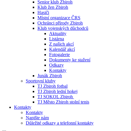
Senior klub Zbiroh
Klub žen Zbiroh
Hasiči
Místní organizace ČRS
Ochránci přírody Zbiroh
Klub vojenských důchodců
Aktuality
Listárna
Z našich akcí
Kalendář akcí
Fotogalerie
Dokumenty ke stažení
Odkazy
Kontakty
Junák Zbiroh
Sportovní kluby
TJ Zbiroh fotbal
TJ Zbiroh lední hokej
TJ SOKOL Zbiroh
TJ Město Zbiroh stolní tenis
Kontakty
Kontakty
Napište nám
Důležité odkazy a telefonní kontakty