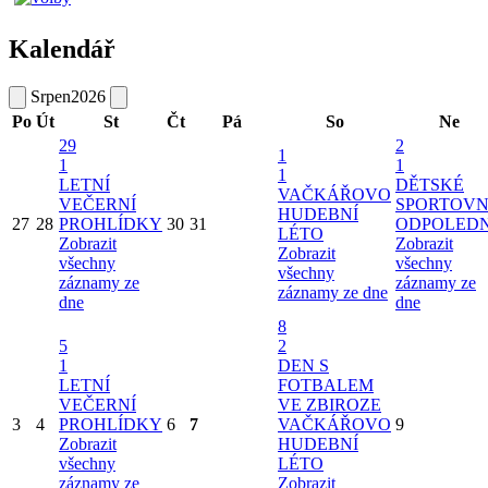
Kalendář
Srpen
2026
Po
Út
St
Čt
Pá
So
Ne
29
2
1
1
1
1
LETNÍ
DĚTSKÉ
VAČKÁŘOVO
VEČERNÍ
SPORTOVN
HUDEBNÍ
27
28
PROHLÍDKY
30
31
ODPOLED
LÉTO
Zobrazit
Zobrazit
Zobrazit
všechny
všechny
všechny
záznamy ze
záznamy ze
záznamy ze dne
dne
dne
8
5
2
1
DEN S
LETNÍ
FOTBALEM
VEČERNÍ
VE ZBIROZE
3
4
PROHLÍDKY
6
7
VAČKÁŘOVO
9
Zobrazit
HUDEBNÍ
všechny
LÉTO
záznamy ze
Zobrazit