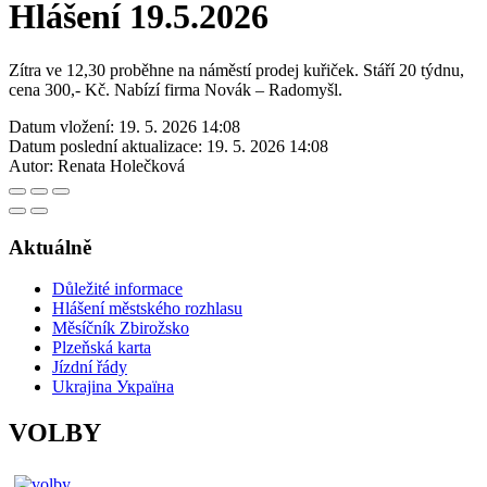
Hlášení 19.5.2026
Zítra ve 12,30 proběhne na náměstí prodej kuřiček. Stáří 20 týdnu,
cena 300,- Kč. Nabízí firma Novák – Radomyšl.
Datum vložení:
19. 5. 2026 14:08
Datum poslední aktualizace:
19. 5. 2026 14:08
Autor:
Renata Holečková
Aktuálně
Důležité informace
Hlášení městského rozhlasu
Měsíčník Zbirožsko
Plzeňská karta
Jízdní řády
Ukrajina Україна
VOLBY