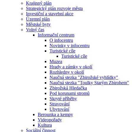
Krajinný plán
Strategický plán rozvoje města
Investiční a stavební akce
Územní plán
Městské byty
Volný čas
Informační centrum
O infocentru
Novinky v infocentru
Turistické cíle
Turistické cíle
Muzea
Hrady a zámky v okolí
Rozhledny v okolí
Naučná stezka "Zbirožské vyhlídky"
Naučná stezka "Toulky Starým Zbirohem"
Zbirožská Hledačka
Pod korunami stromů
Skryté příběhy
Stravování
Ubytování
Berounka a kempy
Videopořady
Kultura
Sociální činnost