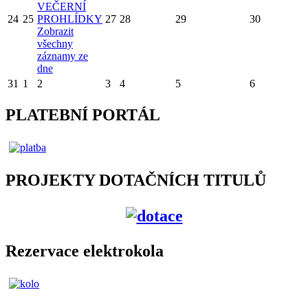
VEČERNÍ
24
25
PROHLÍDKY
27
28
29
30
Zobrazit
všechny
záznamy ze
dne
31
1
2
3
4
5
6
PLATEBNÍ PORTÁL
PROJEKTY DOTAČNÍCH TITULŮ
Rezervace elektrokola