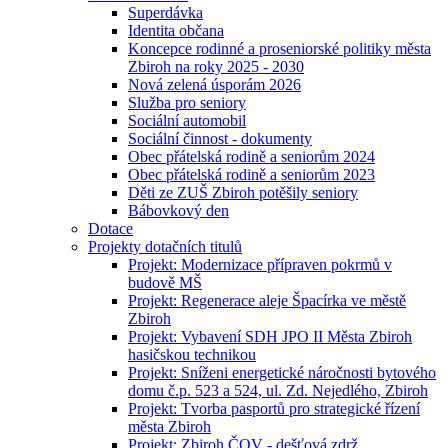
Superdávka
Identita občana
Koncepce rodinné a proseniorské politiky města
Zbiroh na roky 2025 - 2030
Nová zelená úsporám 2026
Služba pro seniory
Sociální automobil
Sociální činnost - dokumenty
Obec přátelská rodině a seniorům 2024
Obec přátelská rodině a seniorům 2023
Děti ze ZUŠ Zbiroh potěšily seniory
Bábovkový den
Dotace
Projekty dotačních titulů
Projekt: Modernizace přípraven pokrmů v
budově MŠ
Projekt: Regenerace aleje Špacírka ve městě
Zbiroh
Projekt: Vybavení SDH JPO II Města Zbiroh
hasičskou technikou
Projekt: Sníženi energetické náročnosti bytového
domu č.p. 523 a 524, ul. Zd. Nejedlého, Zbiroh
Projekt: Tvorba pasportů pro strategické řízení
města Zbiroh
Projekt: Zbiroh ČOV - dešťová zdrž