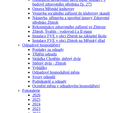
budově zdravotního střediska čp. 275
Oprava Městské knihovny
Vestavba sociálního zařízení do klubovny skautů
Nástavba, přístavba a stavební úpravy Zdravotní
středisko Zbiroh
Rekonstrukce zdravotního zařízení ve Zbiroze
Zbiroh, Švabín - vodovod-I a II etapa
Instalace FVE v obci Zbiroh na základní školu
Instalace FVE v obci Zbiroh na Městský úřad
Odpadové hospodářství
Poplatky za odpady
Třídění odpadu
Skládka Chotětín, sběrný dvůr
Sběrný dvůr - Zbiroh
Vyhlášky
Odpadové hospodaření města
Svozy odpadů
Podnikatelé a odpady
Ocenění města v odpadovém hospodářství
Fotogalerie
2026
2025
2024
2023