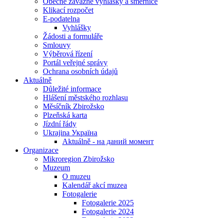
Obecně závazné vyhlášky a směrnice
Klikací rozpočet
E-podatelna
Vyhlášky
Žádosti a formuláře
Smlouvy
Výběrová řízení
Portál veřejné správy
Ochrana osobních údajů
Aktuálně
Důležité informace
Hlášení městského rozhlasu
Měsíčník Zbirožsko
Plzeňská karta
Jízdní řády
Ukrajina Україна
Aktuálně - на даний момент
Organizace
Mikroregion Zbirožsko
Muzeum
O muzeu
Kalendář akcí muzea
Fotogalerie
Fotogalerie 2025
Fotogalerie 2024