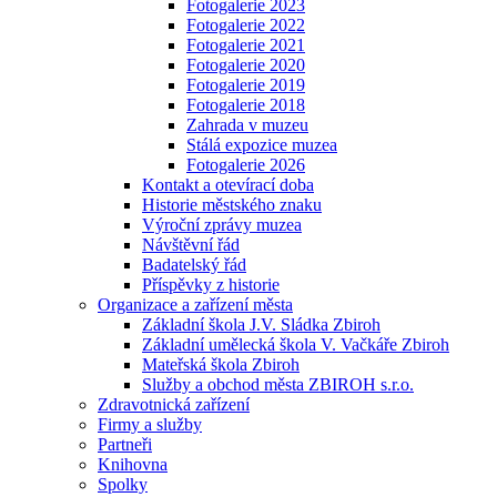
Fotogalerie 2023
Fotogalerie 2022
Fotogalerie 2021
Fotogalerie 2020
Fotogalerie 2019
Fotogalerie 2018
Zahrada v muzeu
Stálá expozice muzea
Fotogalerie 2026
Kontakt a otevírací doba
Historie městského znaku
Výroční zprávy muzea
Návštěvní řád
Badatelský řád
Příspěvky z historie
Organizace a zařízení města
Základní škola J.V. Sládka Zbiroh
Základní umělecká škola V. Vačkáře Zbiroh
Mateřská škola Zbiroh
Služby a obchod města ZBIROH s.r.o.
Zdravotnická zařízení
Firmy a služby
Partneři
Knihovna
Spolky