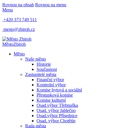
Rovnou na obsah
Rovnou na menu
Menu
+420 373 749 511
mesto@zbiroh.cz
Město
Zbiroh
Město
Naše město
Historie
Současnost
Zastupitelé města
Finanční výbor
Kontrolní výbor
Komise bytová a sociální
Přestupková komise
Komise kulturní
Osad.výbor Třebnuška
Osad. výbor Jablečno
Osad.výbor Přísednice
Osad. výbor Chotětín
Rada města