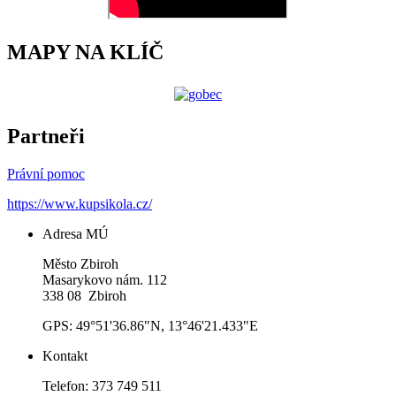
MAPY NA KLÍČ
Partneři
Právní pomoc
https://www.kupsikola.cz/
Adresa MÚ
Město Zbiroh
Masarykovo nám. 112
338 08 Zbiroh
GPS: 49°51'36.86"N, 13°46'21.433"E
Kontakt
Telefon: 373 749 511