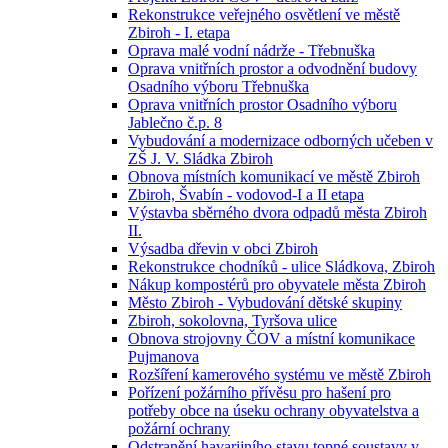
Rekonstrukce veřejného osvětlení ve městě
Zbiroh - I. etapa
Oprava malé vodní nádrže - Třebnuška
Oprava vnitřních prostor a odvodnění budovy
Osadního výboru Třebnuška
Oprava vnitřních prostor Osadního výboru
Jablečno č.p. 8
Vybudování a modernizace odborných učeben v
ZŠ J. V. Sládka Zbiroh
Obnova místních komunikací ve městě Zbiroh
Zbiroh, Švabín - vodovod-I a II etapa
Výstavba sběrného dvora odpadů města Zbiroh
II.
Výsadba dřevin v obci Zbiroh
Rekonstrukce chodníků - ulice Sládkova, Zbiroh
Nákup kompostérů pro obyvatele města Zbiroh
Město Zbiroh - Vybudování dětské skupiny
Zbiroh, sokolovna, Tyršova ulice
Obnova strojovny ČOV a místní komunikace
Pujmanova
Rozšíření kamerového systému ve městě Zbiroh
Pořízení požárního přívěsu pro hašení pro
potřeby obce na úseku ochrany obyvatelstva a
požární ochrany
Odstranění havarijního stavu topné soustavy v