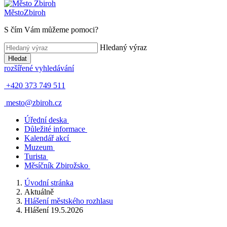
Město
Zbiroh
S čím Vám můžeme pomoci?
Hledaný výraz
Hledat
rozšířené vyhledávání
+420 373 749 511
mesto@zbiroh.cz
Úřední deska
Důležité informace
Kalendář akcí
Muzeum
Turista
Měsíčník Zbirožsko
Úvodní stránka
Aktuálně
Hlášení městského rozhlasu
Hlášení 19.5.2026