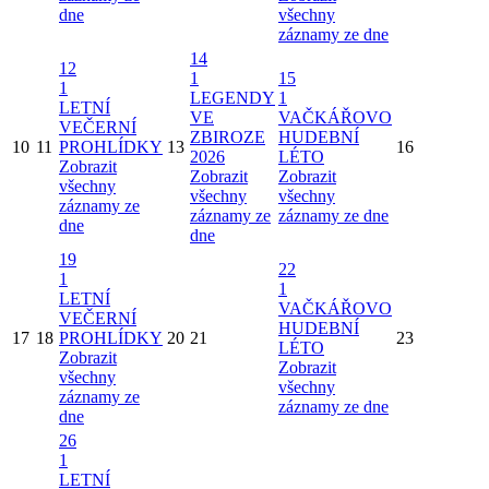
dne
všechny
záznamy ze dne
14
12
1
15
1
LEGENDY
1
LETNÍ
VE
VAČKÁŘOVO
VEČERNÍ
ZBIROZE
HUDEBNÍ
10
11
PROHLÍDKY
13
16
2026
LÉTO
Zobrazit
Zobrazit
Zobrazit
všechny
všechny
všechny
záznamy ze
záznamy ze
záznamy ze dne
dne
dne
19
22
1
1
LETNÍ
VAČKÁŘOVO
VEČERNÍ
HUDEBNÍ
17
18
PROHLÍDKY
20
21
23
LÉTO
Zobrazit
Zobrazit
všechny
všechny
záznamy ze
záznamy ze dne
dne
26
1
LETNÍ