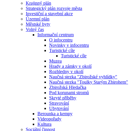
Krajinný plán
Strategický plán rozvoje města
Investiční a stavební akce
Územní plán
Městské byty
Volný čas
Informační centrum
O infocentru
Novinky v infocentru
Turistické cíle
Turistické cíle
Muzea
Hrady a zámky v okolí
Rozhledny v okolí
Naučná stezka "Zbirožské vyhlídky"
Naučná stezka "Toulky Starým Zbirohem"
Zbirožská Hledačka
Pod korunami stromů
Skryté příběhy
Stravování
Ubytování
Berounka a kempy
Videopořady
Kultura
Sociální činnost