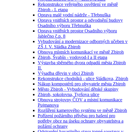
Rekonstrukce veřejného osvětlení ve městě
Zbiroh - I. etapa
Oprava malé vodní nádrže - Třebnuška
Oprava vnitřních prostor a odvodnění budovy
Osadního výboru Třebnuška
Oprava vnitřních prostor Osadního výboru
Jablečno č.p. 8
Vybudování a modernizace odborných učeben v
ZŠ J. V. Sládka Zbiroh
Obnova místních komunikací ve městě Zbiroh
Zbiroh, Švabín - vodovod-I a II etapa
Výstavba sběrného dvora odpadů města Zbiroh
II.
Výsadba dřevin v obci Zbiroh
Rekonstrukce chodníků - ulice Sládkova, Zbiroh
Nákup kompostérů pro obyvatele města Zbiroh
Město Zbiroh - Vybudování dětské skupiny
Zbiroh, sokolovna, Tyršova ulice
Obnova strojovny ČOV a místní komunikace
Pujmanova
Rozšíření kamerového systému ve městě Zbiroh
Pořízení požárního přívěsu pro hašení pro
potřeby obce na úseku ochrany obyvatelstva a
požární ochrany
Odstranění havarijního stavu topné soustavy v