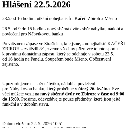
Hlášení 22.5.2026
23.5.od 16 hodin - utkání nohejbalistů - Kačeři Zbiroh x Mšeno
26.5. od 9 do 15 hodin - nový sběrná dvůr - sběr nábytku, nádobí a
povlečení pro Nábytkovou banku
Po vítězném zápase ve Strašicích, kde jsme, - nohejbalisté KAČEŘI
ZBIROH – zvítězili 8:1, zveme všechny příznivce tohoto sportu
k prvnímu domácímu zápasu, který se odehraje v sobotu 23.5.
od 16 hodin na Panelu. Soupeřem bude Mšeno. Občerstvení
zajištěno.
Upozorňujeme na sběr nábytku, nádobí a povlečení
pro Nábytkovou banku, který proběhne v
úterý 26. května
. Své
věci můžete vozit na
nový sběrný dvůr ve Zbiroze v čase od 9:00
do 15:00
. Prosíme, odevzdávejte pouze předměty, které jsou ještě
funkční a v dobrém stavu.
Datum vložení:
22. 5. 2026 10:51