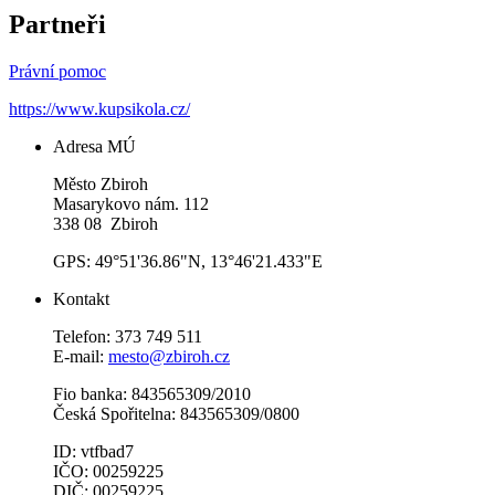
Partneři
Právní pomoc
https://www.kupsikola.cz/
Adresa MÚ
Město Zbiroh
Masarykovo nám. 112
338 08 Zbiroh
GPS: 49°51'36.86"N, 13°46'21.433"E
Kontakt
Telefon: 373 749 511
E-mail:
mesto@zbiroh.cz
Fio banka: 843565309/2010
Česká Spořitelna: 843565309/0800
ID: vtfbad7
IČO: 00259225
DIČ: 00259225