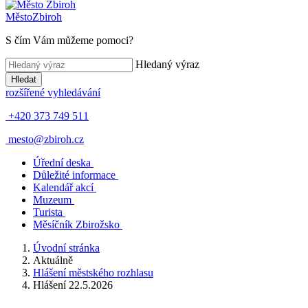
Město
Zbiroh
S čím Vám můžeme pomoci?
Hledaný výraz
Hledat
rozšířené vyhledávání
+420 373 749 511
mesto@zbiroh.cz
Úřední deska
Důležité informace
Kalendář akcí
Muzeum
Turista
Měsíčník Zbirožsko
Úvodní stránka
Aktuálně
Hlášení městského rozhlasu
Hlášení 22.5.2026