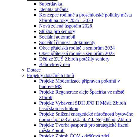
Superdávka
Identita občana
Koncepce rodinné a proseniorské politiky města
Zbiroh na roky 2025 - 2030
Nová zelená úsporám 2026
Služba pro seniory
Sociální automobil
Sociální činnost - dokumenty
Obec přátelská rodině a seniorům 2024
Obec přátelská rodině a seniorům 2023
Děti ze ZUŠ Zbiroh potěšily seniory
Bábovkový den
Dotace
Projekty dotačních titulů
Projekt: Modernizace přípraven pokrmů v
budově MŠ
Projekt: Regenerace aleje Špacírka ve městě
Zbiroh
Projekt: Vybavení SDH JPO II Města Zbiroh
hasičskou technikou
Projekt: Sníženi energetické náročnosti bytového
domu č.p. 523 a 524, ul. Zd. Nejedlého, Zbiroh
Projekt: Tvorba pasportů pro strategické řízení
města Zbiroh
Projekt: Zbiroh ČOV - dešťová zdrž