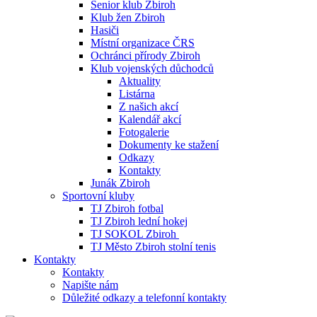
Senior klub Zbiroh
Klub žen Zbiroh
Hasiči
Místní organizace ČRS
Ochránci přírody Zbiroh
Klub vojenských důchodců
Aktuality
Listárna
Z našich akcí
Kalendář akcí
Fotogalerie
Dokumenty ke stažení
Odkazy
Kontakty
Junák Zbiroh
Sportovní kluby
TJ Zbiroh fotbal
TJ Zbiroh lední hokej
TJ SOKOL Zbiroh
TJ Město Zbiroh stolní tenis
Kontakty
Kontakty
Napište nám
Důležité odkazy a telefonní kontakty