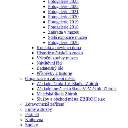
Fotogalerie 2023
Fotogalerie 2022
Fotogalerie 2021
Fotogalerie 2020
Fotogalerie 2019
Fotogalerie 2018
Zahrada v muzeu
Stálá expozice muzea
Fotogalerie 2026
Kontakt a otevírací doba
Historie městského znaku
Výroční zprávy muzea
Návštěvní řád
Badatelský řád
Příspěvky z historie
Organizace a zařízení města
Základní škola J.V. Sládka Zbiroh
Základní umělecká škola V. Vačkáře Zbiroh
Mateřská škola Zbiroh
Služby a obchod města ZBIROH s.r.o.
Zdravotnická zařízení
Firmy a služby
Partneři
Knihovna
Spolky