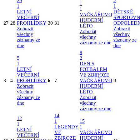
29
2
1
1
1
1
LETNÍ
DĚTSKÉ
VAČKÁŘOVO
VEČERNÍ
SPORTOVN
HUDEBNÍ
27
28
PROHLÍDKY
30
31
ODPOLED
LÉTO
Zobrazit
Zobrazit
Zobrazit
všechny
všechny
všechny
záznamy ze
záznamy ze
záznamy ze dne
dne
dne
8
5
2
1
DEN S
LETNÍ
FOTBALEM
VEČERNÍ
VE ZBIROZE
3
4
PROHLÍDKY
6
7
VAČKÁŘOVO
9
Zobrazit
HUDEBNÍ
všechny
LÉTO
záznamy ze
Zobrazit
dne
všechny
záznamy ze dne
14
12
1
15
1
LEGENDY
1
LETNÍ
VE
VAČKÁŘOVO
VEČERNÍ
ZBIROZE
HUDEBNÍ