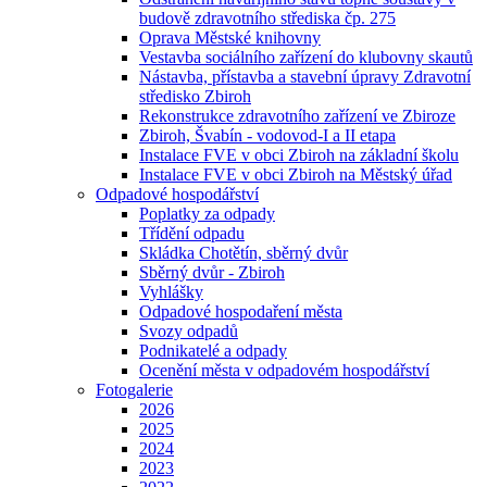
budově zdravotního střediska čp. 275
Oprava Městské knihovny
Vestavba sociálního zařízení do klubovny skautů
Nástavba, přístavba a stavební úpravy Zdravotní
středisko Zbiroh
Rekonstrukce zdravotního zařízení ve Zbiroze
Zbiroh, Švabín - vodovod-I a II etapa
Instalace FVE v obci Zbiroh na základní školu
Instalace FVE v obci Zbiroh na Městský úřad
Odpadové hospodářství
Poplatky za odpady
Třídění odpadu
Skládka Chotětín, sběrný dvůr
Sběrný dvůr - Zbiroh
Vyhlášky
Odpadové hospodaření města
Svozy odpadů
Podnikatelé a odpady
Ocenění města v odpadovém hospodářství
Fotogalerie
2026
2025
2024
2023