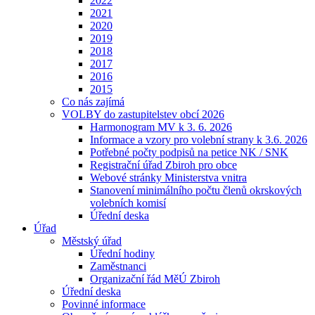
2022
2021
2020
2019
2018
2017
2016
2015
Co nás zajímá
VOLBY do zastupitelstev obcí 2026
Harmonogram MV k 3. 6. 2026
Informace a vzory pro volební strany k 3.6. 2026
Potřebné počty podpisů na petice NK / SNK
Registrační úřad Zbiroh pro obce
Webové stránky Ministerstva vnitra
Stanovení minimálního počtu členů okrskových
volebních komisí
Úřední deska
Úřad
Městský úřad
Úřední hodiny
Zaměstnanci
Organizační řád MěÚ Zbiroh
Úřední deska
Povinné informace