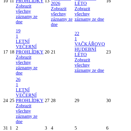
10
11
PROHLÍDKY
13
16
2026
LÉTO
Zobrazit
Zobrazit
Zobrazit
všechny
všechny
všechny
záznamy ze
záznamy ze
záznamy ze dne
dne
dne
19
22
1
1
LETNÍ
VAČKÁŘOVO
VEČERNÍ
HUDEBNÍ
17
18
PROHLÍDKY
20
21
23
LÉTO
Zobrazit
Zobrazit
všechny
všechny
záznamy ze
záznamy ze dne
dne
26
1
LETNÍ
VEČERNÍ
24
25
PROHLÍDKY
27
28
29
30
Zobrazit
všechny
záznamy ze
dne
31
1
2
3
4
5
6