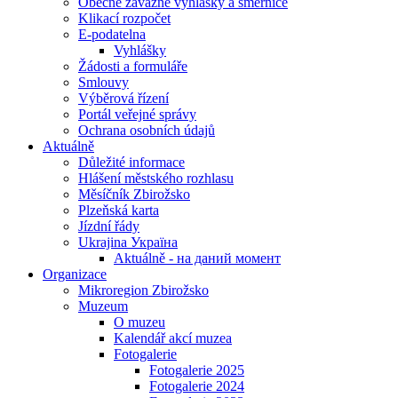
Obecně závazné vyhlášky a směrnice
Klikací rozpočet
E-podatelna
Vyhlášky
Žádosti a formuláře
Smlouvy
Výběrová řízení
Portál veřejné správy
Ochrana osobních údajů
Aktuálně
Důležité informace
Hlášení městského rozhlasu
Měsíčník Zbirožsko
Plzeňská karta
Jízdní řády
Ukrajina Україна
Aktuálně - на даний момент
Organizace
Mikroregion Zbirožsko
Muzeum
O muzeu
Kalendář akcí muzea
Fotogalerie
Fotogalerie 2025
Fotogalerie 2024