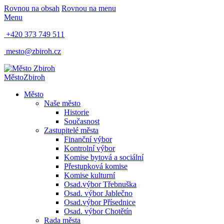
Rovnou na obsah
Rovnou na menu
Menu
+420 373 749 511
mesto@zbiroh.cz
Město
Zbiroh
Město
Naše město
Historie
Současnost
Zastupitelé města
Finanční výbor
Kontrolní výbor
Komise bytová a sociální
Přestupková komise
Komise kulturní
Osad.výbor Třebnuška
Osad. výbor Jablečno
Osad.výbor Přísednice
Osad. výbor Chotětín
Rada města