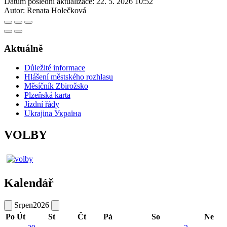
Datum poslední aktualizace:
22. 5. 2026 10:52
Autor:
Renata Holečková
Aktuálně
Důležité informace
Hlášení městského rozhlasu
Měsíčník Zbirožsko
Plzeňská karta
Jízdní řády
Ukrajina Україна
VOLBY
Kalendář
Srpen
2026
Po
Út
St
Čt
Pá
So
Ne