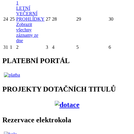
1
LETNÍ
VEČERNÍ
24
25
PROHLÍDKY
27
28
29
30
Zobrazit
všechny
záznamy ze
dne
31
1
2
3
4
5
6
PLATEBNÍ PORTÁL
PROJEKTY DOTAČNÍCH TITULŮ
Rezervace elektrokola