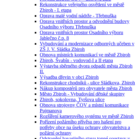
Rekonstrukce veřejného osvětlení ve městě
Zbiroh - I. etapa
Oprava malé vodní nádrže - Třebnuška
Oprava vnitřních prostor a odvodnění budovy
Osadního výboru Třebnuška
Oprava vnitřních prostor Osadního výboru
Jablečno č.p. 8
Vybudování a modernizace odborných učeben v
ZŠ J. V. Sládka Zbiroh
Obnova místních komunikací ve městě Zbiroh
Zbiroh, Švabín - vodovod-I a II etapa
Výstavba sběrného dvora odpadů města Zbiroh
II.
Výsadba dřevin v obci Zbiroh
Rekonstrukce chodníků - ulice Sládkova, Zbiroh
Nákup kompostérů pro obyvatele města Zbiroh
Město Zbiroh - Vybudování dětské skupiny
Zbiroh, sokolovna, Tyršova ulice
Obnova strojovny ČOV a místní komunikace
Pujmanova
Rozšíření kamerového systému ve městě Zbiroh
Pořízení požárního přívěsu pro hašení pro
potřeby obce na úseku ochrany obyvatelstva a
požární ochrany
Odstranění havarijního stavu topné soustavy v