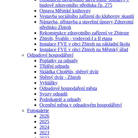
budově zdravotního střediska čp. 275
Oprava Městské knihovny
Vestavba sociálního zařízení do klubovny skautů
Nástavba, přístavba a stavební úpravy Zdravotní
středisko Zbiroh
Rekonstrukce zdravotního zařízení ve Zbiroze
Zbiroh, Švabín - vodovod-I a II etapa
Instalace FVE v obci Zbiroh na základní školu
Instalace FVE v obci Zbiroh na Městský úřad
Odpadové hospodářství
Poplatky za odpady
Třídění odpadu
Skládka Chotětín, sběrný dvůr
Sběrný dvůr - Zbiroh
Vyhlášky
Odpadové hospodaření města
Svozy odpadů
Podnikatelé a odpady
Ocenění města v odpadovém hospodářství
Fotogalerie
2026
2025
2024
2023