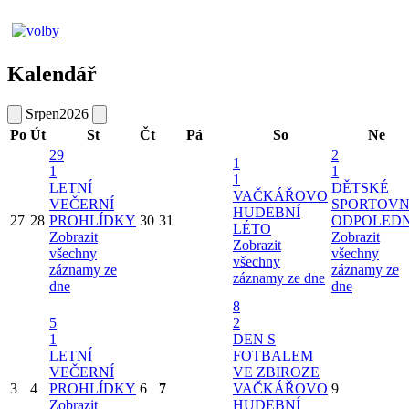
Kalendář
Srpen
2026
Po
Út
St
Čt
Pá
So
Ne
29
2
1
1
1
1
LETNÍ
DĚTSKÉ
VAČKÁŘOVO
VEČERNÍ
SPORTOVN
HUDEBNÍ
27
28
PROHLÍDKY
30
31
ODPOLED
LÉTO
Zobrazit
Zobrazit
Zobrazit
všechny
všechny
všechny
záznamy ze
záznamy ze
záznamy ze dne
dne
dne
8
5
2
1
DEN S
LETNÍ
FOTBALEM
VEČERNÍ
VE ZBIROZE
3
4
PROHLÍDKY
6
7
VAČKÁŘOVO
9
Zobrazit
HUDEBNÍ