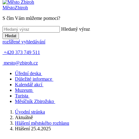
Město
Zbiroh
S čím Vám můžeme pomoci?
Hledaný výraz
Hledat
rozšířené vyhledávání
+420 373 749 511
mesto@zbiroh.cz
Úřední deska
Důležité informace
Kalendář akcí
Muzeum
Turista
Měsíčník Zbirožsko
Úvodní stránka
Aktuálně
Hlášení městského rozhlasu
Hlášení 25.4.2025