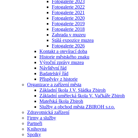
Fotogalerie 2023
Fotogalerie 2022
Fotogalerie 2021
Fotogalerie 2020
Fotogalerie 2019
Fotogalerie 2018
Zahrada v muzeu
Stálá expozice muzea
Fotogalerie 2026
Kontakt a otevírací doba
Historie městského znaku
Výroční zprávy muzea
Návštěvní řád
Badatelský řád
Příspěvky z historie
Organizace a zařízení města
Základní škola J.V. Sládka Zbiroh
Základní umělecká škola V. Vačkáře Zbiroh
Mateřská škola Zbiroh
Služby a obchod města ZBIROH s.r.o.
Zdravotnická zařízení
Firmy a služby
Partneři
Knihovna
Spolky