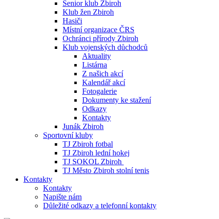
Senior klub Zbiroh
Klub žen Zbiroh
Hasiči
Místní organizace ČRS
Ochránci přírody Zbiroh
Klub vojenských důchodců
Aktuality
Listárna
Z našich akcí
Kalendář akcí
Fotogalerie
Dokumenty ke stažení
Odkazy
Kontakty
Junák Zbiroh
Sportovní kluby
TJ Zbiroh fotbal
TJ Zbiroh lední hokej
TJ SOKOL Zbiroh
TJ Město Zbiroh stolní tenis
Kontakty
Kontakty
Napište nám
Důležité odkazy a telefonní kontakty