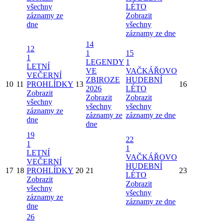
všechny
LÉTO
záznamy ze
Zobrazit
dne
všechny
záznamy ze dne
14
12
1
15
1
LEGENDY
1
LETNÍ
VE
VAČKÁŘOVO
VEČERNÍ
ZBIROZE
HUDEBNÍ
10
11
PROHLÍDKY
13
16
2026
LÉTO
Zobrazit
Zobrazit
Zobrazit
všechny
všechny
všechny
záznamy ze
záznamy ze
záznamy ze dne
dne
dne
19
22
1
1
LETNÍ
VAČKÁŘOVO
VEČERNÍ
HUDEBNÍ
17
18
PROHLÍDKY
20
21
23
LÉTO
Zobrazit
Zobrazit
všechny
všechny
záznamy ze
záznamy ze dne
dne
26