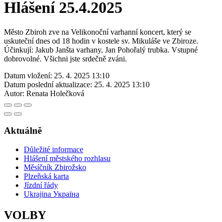
Hlášení 25.4.2025
Město Zbiroh zve na Velikonoční varhanní koncert, který se
uskuteční dnes od 18 hodin v kostele sv. Mikuláše ve Zbiroze.
Účinkují: Jakub Janšta varhany, Jan Pohořalý trubka. Vstupné
dobrovolné. Všichni jste srdečně zváni.
Datum vložení:
25. 4. 2025 13:10
Datum poslední aktualizace:
25. 4. 2025 13:10
Autor:
Renata Holečková
Aktuálně
Důležité informace
Hlášení městského rozhlasu
Měsíčník Zbirožsko
Plzeňská karta
Jízdní řády
Ukrajina Україна
VOLBY