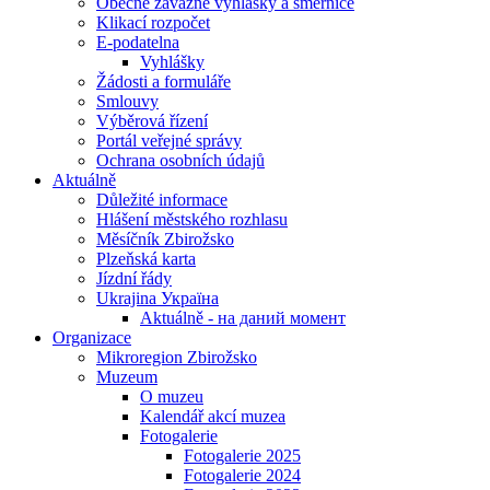
Obecně závazné vyhlášky a směrnice
Klikací rozpočet
E-podatelna
Vyhlášky
Žádosti a formuláře
Smlouvy
Výběrová řízení
Portál veřejné správy
Ochrana osobních údajů
Aktuálně
Důležité informace
Hlášení městského rozhlasu
Měsíčník Zbirožsko
Plzeňská karta
Jízdní řády
Ukrajina Україна
Aktuálně - на даний момент
Organizace
Mikroregion Zbirožsko
Muzeum
O muzeu
Kalendář akcí muzea
Fotogalerie
Fotogalerie 2025
Fotogalerie 2024