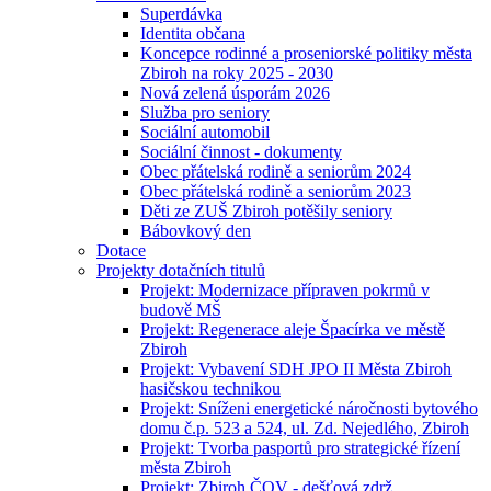
Superdávka
Identita občana
Koncepce rodinné a proseniorské politiky města
Zbiroh na roky 2025 - 2030
Nová zelená úsporám 2026
Služba pro seniory
Sociální automobil
Sociální činnost - dokumenty
Obec přátelská rodině a seniorům 2024
Obec přátelská rodině a seniorům 2023
Děti ze ZUŠ Zbiroh potěšily seniory
Bábovkový den
Dotace
Projekty dotačních titulů
Projekt: Modernizace přípraven pokrmů v
budově MŠ
Projekt: Regenerace aleje Špacírka ve městě
Zbiroh
Projekt: Vybavení SDH JPO II Města Zbiroh
hasičskou technikou
Projekt: Sníženi energetické náročnosti bytového
domu č.p. 523 a 524, ul. Zd. Nejedlého, Zbiroh
Projekt: Tvorba pasportů pro strategické řízení
města Zbiroh
Projekt: Zbiroh ČOV - dešťová zdrž