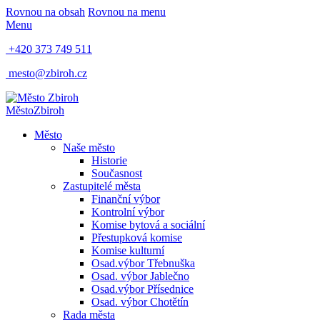
Rovnou na obsah
Rovnou na menu
Menu
+420 373 749 511
mesto@zbiroh.cz
Město
Zbiroh
Město
Naše město
Historie
Současnost
Zastupitelé města
Finanční výbor
Kontrolní výbor
Komise bytová a sociální
Přestupková komise
Komise kulturní
Osad.výbor Třebnuška
Osad. výbor Jablečno
Osad.výbor Přísednice
Osad. výbor Chotětín
Rada města