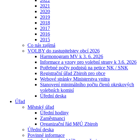
2022
2021
2020
2019
2018
2017
2016
2015
Co nás zajímá
VOLBY do zastupitelstev obcí 2026
Harmonogram MV k 3. 6. 2026
Informace a vzory pro volební strany k 3.6. 2026
Potřebné počty podpisů na petice NK / SNK
Registrační úřad Zbiroh pro obce
Webové stránky Ministerstva vnitra
Stanovení minimálního počtu členů okrskových
volebních komisí
Úřední deska
Úřad
Městský úřad
Úřední hodiny
Zaměstnanci
Organizační řád MěÚ Zbiroh
Úřední deska
Povinné informace