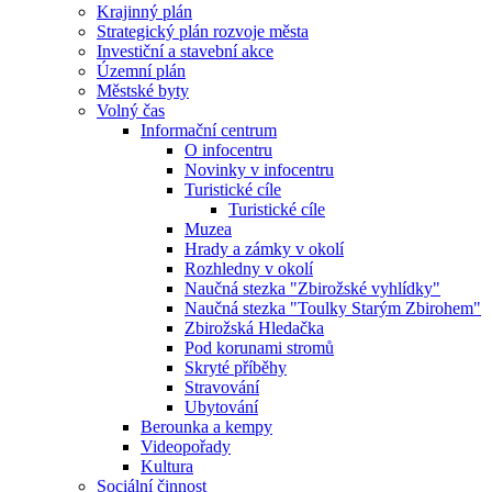
Krajinný plán
Strategický plán rozvoje města
Investiční a stavební akce
Územní plán
Městské byty
Volný čas
Informační centrum
O infocentru
Novinky v infocentru
Turistické cíle
Turistické cíle
Muzea
Hrady a zámky v okolí
Rozhledny v okolí
Naučná stezka "Zbirožské vyhlídky"
Naučná stezka "Toulky Starým Zbirohem"
Zbirožská Hledačka
Pod korunami stromů
Skryté příběhy
Stravování
Ubytování
Berounka a kempy
Videopořady
Kultura
Sociální činnost