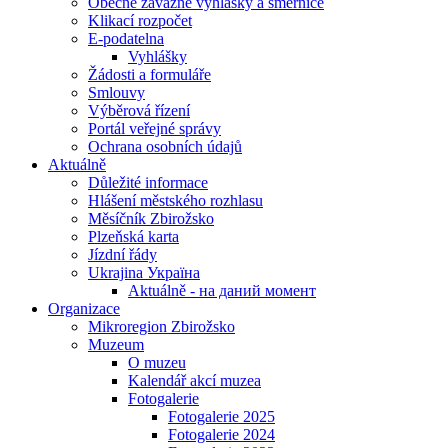
Obecně závazné vyhlášky a směrnice
Klikací rozpočet
E-podatelna
Vyhlášky
Žádosti a formuláře
Smlouvy
Výběrová řízení
Portál veřejné správy
Ochrana osobních údajů
Aktuálně
Důležité informace
Hlášení městského rozhlasu
Měsíčník Zbirožsko
Plzeňská karta
Jízdní řády
Ukrajina Україна
Aktuálně - на даний момент
Organizace
Mikroregion Zbirožsko
Muzeum
O muzeu
Kalendář akcí muzea
Fotogalerie
Fotogalerie 2025
Fotogalerie 2024