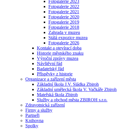
Fotogalerie 2023
Fotogalerie 2022
Fotogalerie 2021
Fotogalerie 2020
Fotogalerie 2019
Fotogalerie 2018
Zahrada v muzeu
Stálá expozice muzea
Fotogalerie 2026
Kontakt a otevírací doba
Historie městského znaku
Výroční zprávy muzea
Návštěvní řád
Badatelský řád
Příspěvky z historie
Organizace a zařízení města
Základní škola J.V. Sládka Zbiroh
Základní umělecká škola V. Vačkáře Zbiroh
Mateřská škola Zbiroh
Služby a obchod města ZBIROH s.r.o.
Zdravotnická zařízení
Firmy a služby
Partneři
Knihovna
Spolky