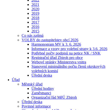
2022
2021
2020
2019
2018
2017
2016
2015
Co nás zajímá
VOLBY do zastupitelstev obcí 2026
Harmonogram MV k 3. 6. 2026
Informace a vzory pro volební strany k 3.6. 2026
Potřebné počty podpisů na petice NK / SNK
Registrační úřad Zbiroh pro obce
Webové stránky Ministerstva vnitra
Stanovení minimálního počtu členů okrskových
volebních komisí
Úřední deska
Úřad
Městský úřad
Úřední hodiny
Zaměstnanci
Organizační řád MěÚ Zbiroh
Úřední deska
Povinné informace