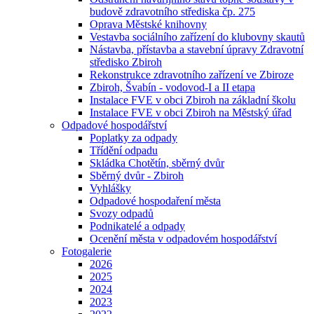
budově zdravotního střediska čp. 275
Oprava Městské knihovny
Vestavba sociálního zařízení do klubovny skautů
Nástavba, přístavba a stavební úpravy Zdravotní
středisko Zbiroh
Rekonstrukce zdravotního zařízení ve Zbiroze
Zbiroh, Švabín - vodovod-I a II etapa
Instalace FVE v obci Zbiroh na základní školu
Instalace FVE v obci Zbiroh na Městský úřad
Odpadové hospodářství
Poplatky za odpady
Třídění odpadu
Skládka Chotětín, sběrný dvůr
Sběrný dvůr - Zbiroh
Vyhlášky
Odpadové hospodaření města
Svozy odpadů
Podnikatelé a odpady
Ocenění města v odpadovém hospodářství
Fotogalerie
2026
2025
2024
2023