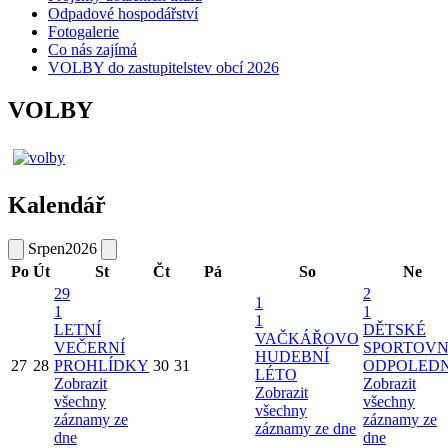
Odpadové hospodářství
Fotogalerie
Co nás zajímá
VOLBY do zastupitelstev obcí 2026
VOLBY
Kalendář
Srpen
2026
Po
Út
St
Čt
Pá
So
Ne
29
2
1
1
1
1
LETNÍ
DĚTSKÉ
VAČKÁŘOVO
VEČERNÍ
SPORTOVN
HUDEBNÍ
27
28
PROHLÍDKY
30
31
ODPOLED
LÉTO
Zobrazit
Zobrazit
Zobrazit
všechny
všechny
všechny
záznamy ze
záznamy ze
záznamy ze dne
dne
dne