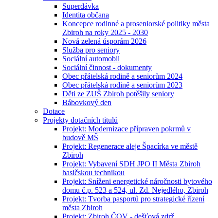
Superdávka
Identita občana
Koncepce rodinné a proseniorské politiky města
Zbiroh na roky 2025 - 2030
Nová zelená úsporám 2026
Služba pro seniory
Sociální automobil
Sociální činnost - dokumenty
Obec přátelská rodině a seniorům 2024
Obec přátelská rodině a seniorům 2023
Děti ze ZUŠ Zbiroh potěšily seniory
Bábovkový den
Dotace
Projekty dotačních titulů
Projekt: Modernizace přípraven pokrmů v
budově MŠ
Projekt: Regenerace aleje Špacírka ve městě
Zbiroh
Projekt: Vybavení SDH JPO II Města Zbiroh
hasičskou technikou
Projekt: Sníženi energetické náročnosti bytového
domu č.p. 523 a 524, ul. Zd. Nejedlého, Zbiroh
Projekt: Tvorba pasportů pro strategické řízení
města Zbiroh
Projekt: Zbiroh ČOV - dešťová zdrž