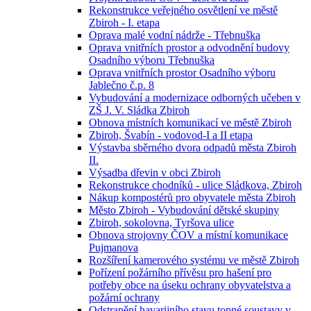
Rekonstrukce veřejného osvětlení ve městě
Zbiroh - I. etapa
Oprava malé vodní nádrže - Třebnuška
Oprava vnitřních prostor a odvodnění budovy
Osadního výboru Třebnuška
Oprava vnitřních prostor Osadního výboru
Jablečno č.p. 8
Vybudování a modernizace odborných učeben v
ZŠ J. V. Sládka Zbiroh
Obnova místních komunikací ve městě Zbiroh
Zbiroh, Švabín - vodovod-I a II etapa
Výstavba sběrného dvora odpadů města Zbiroh
II.
Výsadba dřevin v obci Zbiroh
Rekonstrukce chodníků - ulice Sládkova, Zbiroh
Nákup kompostérů pro obyvatele města Zbiroh
Město Zbiroh - Vybudování dětské skupiny
Zbiroh, sokolovna, Tyršova ulice
Obnova strojovny ČOV a místní komunikace
Pujmanova
Rozšíření kamerového systému ve městě Zbiroh
Pořízení požárního přívěsu pro hašení pro
potřeby obce na úseku ochrany obyvatelstva a
požární ochrany
Odstranění havarijního stavu topné soustavy v