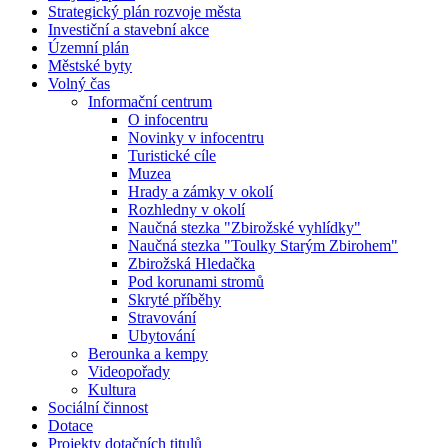
Strategický plán rozvoje města
Investiční a stavební akce
Územní plán
Městské byty
Volný čas
Informační centrum
O infocentru
Novinky v infocentru
Turistické cíle
Muzea
Hrady a zámky v okolí
Rozhledny v okolí
Naučná stezka "Zbirožské vyhlídky"
Naučná stezka "Toulky Starým Zbirohem"
Zbirožská Hledačka
Pod korunami stromů
Skryté příběhy
Stravování
Ubytování
Berounka a kempy
Videopořady
Kultura
Sociální činnost
Dotace
Projekty dotačních titulů