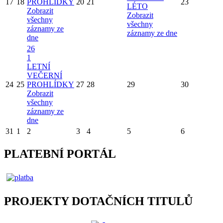
17
18
PROHLÍDKY
20
21
23
LÉTO
Zobrazit
Zobrazit
všechny
všechny
záznamy ze
záznamy ze dne
dne
26
1
LETNÍ
VEČERNÍ
24
25
PROHLÍDKY
27
28
29
30
Zobrazit
všechny
záznamy ze
dne
31
1
2
3
4
5
6
PLATEBNÍ PORTÁL
PROJEKTY DOTAČNÍCH TITULŮ