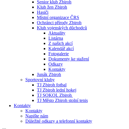
Senior klub Zbiroh
Klub žen Zbiroh
Hasiči
Místní organizace ČRS
Ochránci přírody Zbiroh
Klub vojenských důchodců
Aktuality
Listárna
Z našich akcí
Kalendář akcí
Fotogalerie
Dokumenty ke stažení
Odkazy
Kontakty
Junák Zbiroh
Sportovní kluby
TJ Zbiroh fotbal
TJ Zbiroh lední hokej
TJ SOKOL Zbiroh
TJ Město Zbiroh stolní tenis
Kontakty
Kontakty
Napište nám
Důležité odkazy a telefonní kontakty