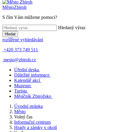
Město
Zbiroh
S čím Vám můžeme pomoci?
Hledaný výraz
Hledat
rozšířené vyhledávání
+420 373 749 511
mesto@zbiroh.cz
Úřední deska
Důležité informace
Kalendář akcí
Muzeum
Turista
Měsíčník Zbirožsko
Úvodní stránka
Město
Volný čas
Informační centrum
Hrady a zámky v okolí