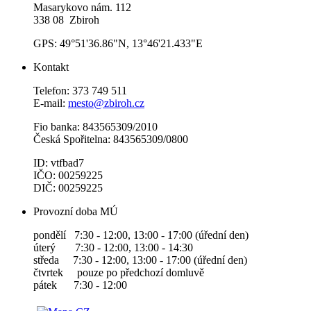
Masarykovo nám. 112
338 08 Zbiroh
GPS: 49°51'36.86"N, 13°46'21.433"E
Kontakt
Telefon: 373 749 511
E-mail:
mesto@zbiroh.cz
Fio banka: 843565309/2010
Česká Spořitelna: 843565309/0800
ID: vtfbad7
IČO: 00259225
DIČ: 00259225
Provozní doba MÚ
pondělí 7:30 - 12:00, 13:00 - 17:00 (úřední den)
úterý 7:30 - 12:00, 13:00 - 14:30
středa 7:30 - 12:00, 13:00 - 17:00 (úřední den)
čtvrtek pouze po předchozí domluvě
pátek 7:30 - 12:00