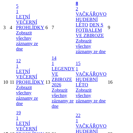
8
5
2
1
VAČKÁŘOVO
LETNÍ
HUDEBNÍ
VEČERNÍ
LÉTO
DEN S
3
4
PROHLÍDKY
6
7
9
FOTBALEM
Zobrazit
VE ZBIROZE
všechny
Zobrazit
záznamy ze
všechny
dne
záznamy ze dne
14
12
1
15
1
LEGENDY
1
LETNÍ
VE
VAČKÁŘOVO
VEČERNÍ
ZBIROZE
HUDEBNÍ
10
11
PROHLÍDKY
13
16
2026
LÉTO
Zobrazit
Zobrazit
Zobrazit
všechny
všechny
všechny
záznamy ze
záznamy ze
záznamy ze dne
dne
dne
19
22
1
1
LETNÍ
VAČKÁŘOVO
VEČERNÍ
HUDEBNÍ