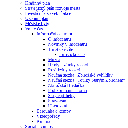
Krajinný plán
Strategický plán rozvoje města
Investiční a stavební akce
Územní plán
Městské byty
Volný čas
Informační centrum
O infocentru
Novinky v infocentru
Turistické cíle
Turistické cíle
Muzea
Hrady a zámky v okolí
Rozhledny v okolí
Naučná stezka "Zbirožské vyhlídky"
Naučná stezka "Toulky Starým Zbirohem"
Zbirožská Hledačka
Pod korunami stromů
Skryté příběhy
Stravování
Ubytování
Berounka a kempy
Videopořady
Kultura
Sociální činnost