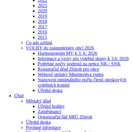
2022
2021
2020
2019
2018
2017
2016
2015
Co nás zajímá
VOLBY do zastupitelstev obcí 2026
Harmonogram MV k 3. 6. 2026
Informace a vzory pro volební strany k 3.6. 2026
Potřebné počty podpisů na petice NK / SNK
Registrační úřad Zbiroh pro obce
Webové stránky Ministerstva vnitra
Stanovení minimálního počtu členů okrskových
volebních komisí
Úřední deska
Úřad
Městský úřad
Úřední hodiny
Zaměstnanci
Organizační řád MěÚ Zbiroh
Úřední deska
Povinné informace