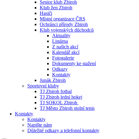
Senior klub Zbiroh
Klub žen Zbiroh
Hasiči
Místní organizace ČRS
Ochránci přírody Zbiroh
Klub vojenských důchodců
Aktuality
Listárna
Z našich akcí
Kalendář akcí
Fotogalerie
Dokumenty ke stažení
Odkazy
Kontakty
Junák Zbiroh
Sportovní kluby
TJ Zbiroh fotbal
TJ Zbiroh lední hokej
TJ SOKOL Zbiroh
TJ Město Zbiroh stolní tenis
Kontakty
Kontakty
Napište nám
Důležité odkazy a telefonní kontakty