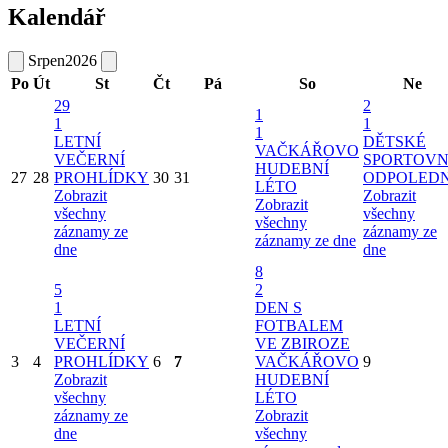
Kalendář
Srpen
2026
Po
Út
St
Čt
Pá
So
Ne
29
2
1
1
1
1
LETNÍ
DĚTSKÉ
VAČKÁŘOVO
VEČERNÍ
SPORTOVN
HUDEBNÍ
27
28
PROHLÍDKY
30
31
ODPOLED
LÉTO
Zobrazit
Zobrazit
Zobrazit
všechny
všechny
všechny
záznamy ze
záznamy ze
záznamy ze dne
dne
dne
8
5
2
1
DEN S
LETNÍ
FOTBALEM
VEČERNÍ
VE ZBIROZE
3
4
PROHLÍDKY
6
7
VAČKÁŘOVO
9
Zobrazit
HUDEBNÍ
všechny
LÉTO
záznamy ze
Zobrazit
dne
všechny