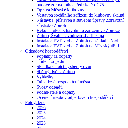
budově zdravotního střediska čp. 275
Oprava Městské knihovny
Vestavba sociálního zařízení do klubovny skautů
Nástavba, přístavba a stavební úpravy Zdravotní
středisko Zbiroh
Rekonstrukce zdravotního zařízení ve Zbiroze
Zbiroh, Švabín - vodovod-I a II etapa
Instalace FVE v obci Zbiroh na základní školu
Instalace FVE v obci Zbiroh na Městský úřad
Odpadové hospodářství
Poplatky za odpady
Třídění odpadu
Skládka Chotětín, sběrný dvůr
Sběrný dvůr - Zbiroh
Vyhlášky
Odpadové hospodaření města
Svozy odpadů
Podnikatelé a odpady
Ocenění města v odpadovém hospodářství
Fotogalerie
2026
2025
2024
2023