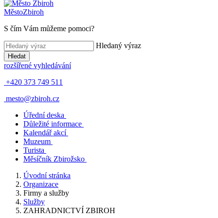
Město
Zbiroh
S čím Vám můžeme pomoci?
Hledaný výraz
Hledat
rozšířené vyhledávání
+420 373 749 511
mesto@zbiroh.cz
Úřední deska
Důležité informace
Kalendář akcí
Muzeum
Turista
Měsíčník Zbirožsko
Úvodní stránka
Organizace
Firmy a služby
Služby
ZAHRADNICTVÍ ZBIROH