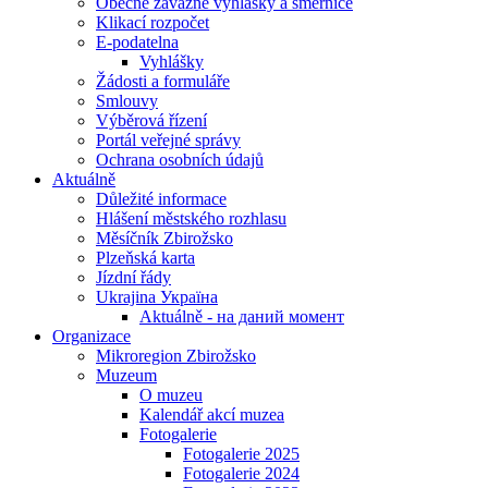
Obecně závazné vyhlášky a směrnice
Klikací rozpočet
E-podatelna
Vyhlášky
Žádosti a formuláře
Smlouvy
Výběrová řízení
Portál veřejné správy
Ochrana osobních údajů
Aktuálně
Důležité informace
Hlášení městského rozhlasu
Měsíčník Zbirožsko
Plzeňská karta
Jízdní řády
Ukrajina Україна
Aktuálně - на даний момент
Organizace
Mikroregion Zbirožsko
Muzeum
O muzeu
Kalendář akcí muzea
Fotogalerie
Fotogalerie 2025
Fotogalerie 2024