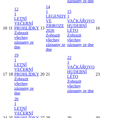
záznamy ze dne
14
12
1
15
1
LEGENDY
1
LETNÍ
VE
VAČKÁŘOVO
VEČERNÍ
ZBIROZE
HUDEBNÍ
10
11
PROHLÍDKY
13
16
2026
LÉTO
Zobrazit
Zobrazit
Zobrazit
všechny
všechny
všechny
záznamy ze
záznamy ze
záznamy ze dne
dne
dne
19
22
1
1
LETNÍ
VAČKÁŘOVO
VEČERNÍ
HUDEBNÍ
17
18
PROHLÍDKY
20
21
23
LÉTO
Zobrazit
Zobrazit
všechny
všechny
záznamy ze
záznamy ze dne
dne
26
1
LETNÍ
VEČERNÍ
24
25
PROHLÍDKY
27
28
29
30