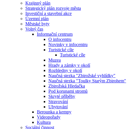
Krajinný plán
Strategický plán rozvoje města
Investiční a stavební akce
Územní plán
Městské byty
Volný čas
Informační centrum
O infocentru
Novinky v infocentru
Turistické cíle
Turistické cíle
Muzea
Hrady a zámky v okolí
Rozhledny v okolí
Naučná stezka "Zbirožské vyhlídky"
Naučná stezka "Toulky Starým Zbirohem"
Zbirožská Hledačka
Pod korunami stromů
Skryté příběhy
Stravování
Ubytování
Berounka a kempy
Videopořady
Kultura
Sociální činnost