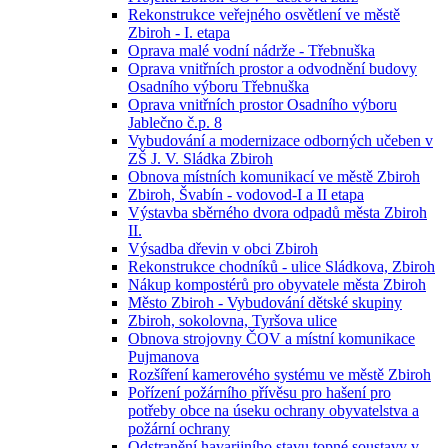
Rekonstrukce veřejného osvětlení ve městě
Zbiroh - I. etapa
Oprava malé vodní nádrže - Třebnuška
Oprava vnitřních prostor a odvodnění budovy
Osadního výboru Třebnuška
Oprava vnitřních prostor Osadního výboru
Jablečno č.p. 8
Vybudování a modernizace odborných učeben v
ZŠ J. V. Sládka Zbiroh
Obnova místních komunikací ve městě Zbiroh
Zbiroh, Švabín - vodovod-I a II etapa
Výstavba sběrného dvora odpadů města Zbiroh
II.
Výsadba dřevin v obci Zbiroh
Rekonstrukce chodníků - ulice Sládkova, Zbiroh
Nákup kompostérů pro obyvatele města Zbiroh
Město Zbiroh - Vybudování dětské skupiny
Zbiroh, sokolovna, Tyršova ulice
Obnova strojovny ČOV a místní komunikace
Pujmanova
Rozšíření kamerového systému ve městě Zbiroh
Pořízení požárního přívěsu pro hašení pro
potřeby obce na úseku ochrany obyvatelstva a
požární ochrany
Odstranění havarijního stavu topné soustavy v