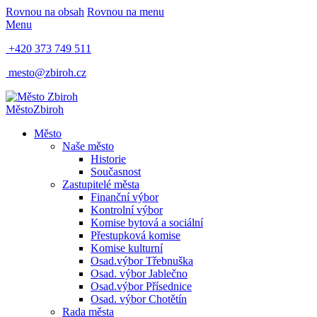
Rovnou na obsah
Rovnou na menu
Menu
+420 373 749 511
mesto@zbiroh.cz
Město
Zbiroh
Město
Naše město
Historie
Současnost
Zastupitelé města
Finanční výbor
Kontrolní výbor
Komise bytová a sociální
Přestupková komise
Komise kulturní
Osad.výbor Třebnuška
Osad. výbor Jablečno
Osad.výbor Přísednice
Osad. výbor Chotětín
Rada města