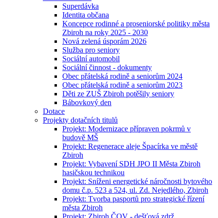
Superdávka
Identita občana
Koncepce rodinné a proseniorské politiky města
Zbiroh na roky 2025 - 2030
Nová zelená úsporám 2026
Služba pro seniory
Sociální automobil
Sociální činnost - dokumenty
Obec přátelská rodině a seniorům 2024
Obec přátelská rodině a seniorům 2023
Děti ze ZUŠ Zbiroh potěšily seniory
Bábovkový den
Dotace
Projekty dotačních titulů
Projekt: Modernizace přípraven pokrmů v
budově MŠ
Projekt: Regenerace aleje Špacírka ve městě
Zbiroh
Projekt: Vybavení SDH JPO II Města Zbiroh
hasičskou technikou
Projekt: Sníženi energetické náročnosti bytového
domu č.p. 523 a 524, ul. Zd. Nejedlého, Zbiroh
Projekt: Tvorba pasportů pro strategické řízení
města Zbiroh
Projekt: Zbiroh ČOV - dešťová zdrž