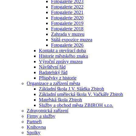
Fotogalerie 2023
Fotogalerie 2022
Fotogalerie 2021
Fotogalerie 2020
Fotogalerie 2019
Fotogalerie 2018
Zahrada v muzeu
Stálá expozice muzea
Fotogalerie 2026
Kontakt a otevírací doba
Historie městského znaku
Výroční zprávy muzea
Návštěvní řád
Badatelský řád
Příspěvky z historie
Organizace a zařízení města
Základní škola J.V. Sládka Zbiroh
Základní umělecká škola V. Vačkáře Zbiroh
Mateřská škola Zbiroh
Služby a obchod města ZBIROH s.r.o.
Zdravotnická zařízení
Firmy a služby
Partneři
Knihovna
Spolky