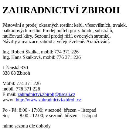
ZAHRADNICTVÍ ZBIROH
Pěstování a prodej okrasných rostlin: keřů, vřesovištních, trvalek,
balkonových rostlin. Prodej potřeb pro zahradu, substrátů,
mulčovací kůry. Sezonní prodej růží, ovocných stromků.
Návrhy a realizace zahrad a veřejné zeleně. Aranžování.
Ing. Robert Skalka, mobil: 774 371 226
Ing. Hana Skalková, mobil: 776 371 226
Líšenská 330
338 08 Zbiroh
Mobil: 774 371 226
mobil: 776 371 226
E-mail:
zahradnictvi.zbiroh@tiscali.cz
www:
http://www.zahradnictvi-zbiroh.cz
Po - Pá; 8:00 - 17:00; v sezoně: březen – listopad
So; 8:00 - 12:00; v sezoně: březen – listopad
mimo sezonu dle dohody